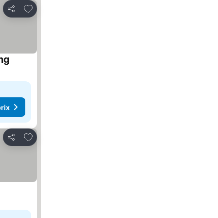
Ajouter à mes favoris
Partager
ing
rix
Ajouter à mes favoris
Partager