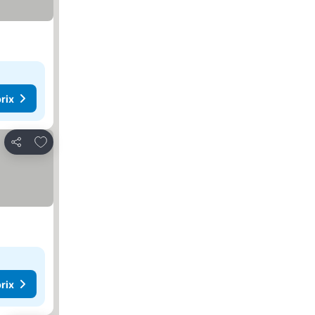
rix
Ajouter à mes favoris
Partager
rix