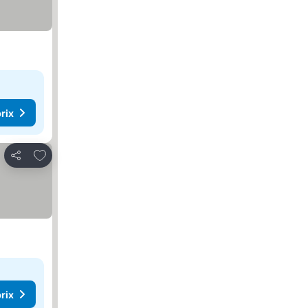
rix
Ajouter à mes favoris
Partager
rix