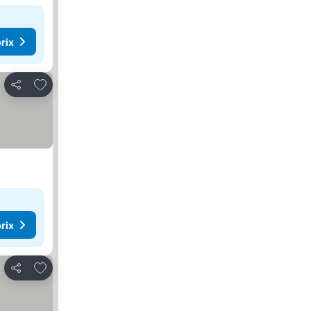
rix
Ajouter à mes favoris
Partager
rix
Ajouter à mes favoris
Partager