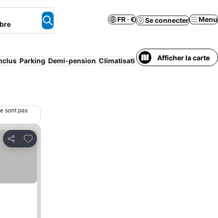
FR · €
Menu
Se connecter
bre
Afficher la carte
inclus
Parking
Demi-pension
Climatisation
Plage
Appart’hôtel
A
ne sont pas
Ajouter à mes favoris
Partager