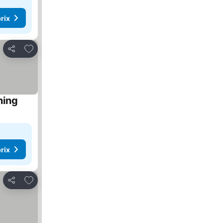
rix
Ajouter à mes favoris
Partager
ning
rix
Ajouter à mes favoris
Partager