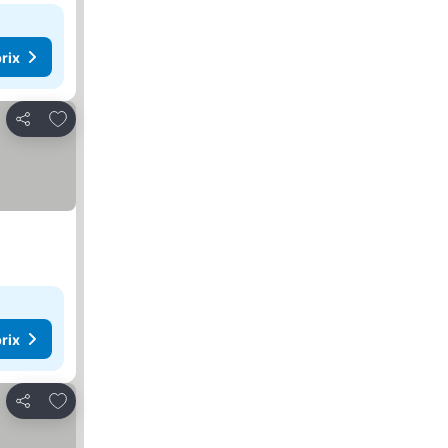
rix
Ajouter à mes favoris
Partager
rix
Ajouter à mes favoris
Partager