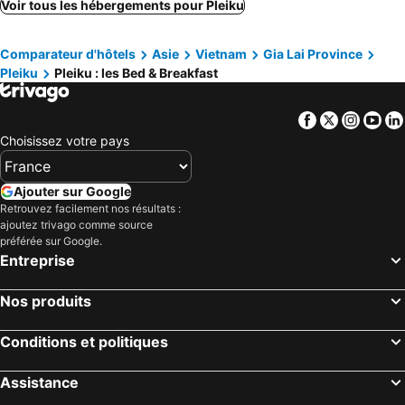
Voir tous les hébergements pour Pleiku
Comparateur d'hôtels
Asie
Vietnam
Gia Lai Province
Pleiku
Pleiku : les Bed & Breakfast
Facebook
Twitter
Insta
Yo
Choisissez votre pays
Ajouter sur Google
Retrouvez facilement nos résultats :
ajoutez trivago comme source
préférée sur Google.
Entreprise
Nos produits
Conditions et politiques
Assistance