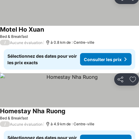
Partager
Aj
Motel Ho Xuan
Bed & Breakfast
/
à 0.8 km de : Centre-ville
Aucune évaluation
Sélectionnez des dates pour voir
Consulter les prix
les prix exacts
Partager
Aj
Homestay Nha Ruong
Bed & Breakfast
/
à 4.9 km de : Centre-ville
Aucune évaluation
Sélectionnez des dates pour voir