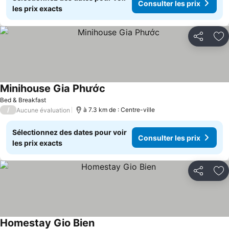
Consulter les prix
les prix exacts
Partager
Aj
Minihouse Gia Phước
Bed & Breakfast
/
à 7.3 km de : Centre-ville
Aucune évaluation
Sélectionnez des dates pour voir
Consulter les prix
les prix exacts
Partager
Aj
Homestay Gio Bien