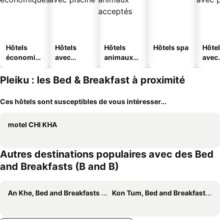
Hôtels
Hôtels
Hôtels
Hôtels spa
Hôte
économiq
avec
animaux
avec
ues
piscine
acceptés
park
Pleiku : les Bed & Breakfast à proximité
Ces hôtels sont susceptibles de vous intéresser...
motel CHI KHA
Autres destinations populaires avec des Bed
and Breakfasts (B and B)
An Khe, Bed and Breakfasts (B and B)
Kon Tum, Bed and Breakfasts (B and B)