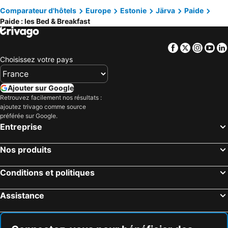
Comparateur d'hôtels
Europe
Estonie
Järva
Paide
Paide : les Bed & Breakfast
Facebook
Twitter
Insta
Yo
Choisissez votre pays
Ajouter sur Google
Retrouvez facilement nos résultats :
ajoutez trivago comme source
préférée sur Google.
Entreprise
Nos produits
Conditions et politiques
Assistance