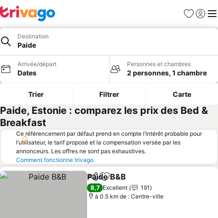
Favoris
Se con
Me
Destination
Paide
Arrivée/départ
Personnes et chambres
Dates
2 personnes, 1 chambre
Trier
Filtrer
Carte
Paide, Estonie : comparez les prix des Bed &
Breakfast
Ce référencement par défaut prend en compte l’intérêt probable pour
l’utilisateur, le tarif proposé et la compensation versée par les
annonceurs. Les offres ne sont pas exhaustives.
Comment fonctionne trivago
Paide B&B
Partager
Ajouter à mes favoris
8,7
Excellent
191
à 0.5 km de : Centre-ville