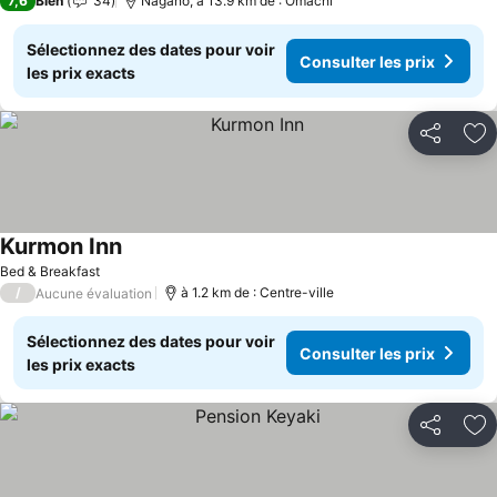
7,6
Bien
34
Nagano, à 13.9 km de : Omachi
Sélectionnez des dates pour voir
Consulter les prix
les prix exacts
Partager
Aj
Kurmon Inn
Bed & Breakfast
/
à 1.2 km de : Centre-ville
Aucune évaluation
Sélectionnez des dates pour voir
Consulter les prix
les prix exacts
Partager
Aj