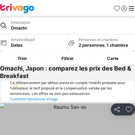
Favoris
Se con
Me
Destination
Omachi
Arrivée/départ
Personnes et chambres
Dates
2 personnes, 1 chambre
Trier
Filtrer
Carte
Omachi, Japon : comparez les prix des Bed &
Breakfast
Ce référencement par défaut prend en compte l’intérêt probable pour
l’utilisateur, le tarif proposé et la compensation versée par les
annonceurs. Les offres ne sont pas exhaustives.
Comment fonctionne trivago
Partager
Aj