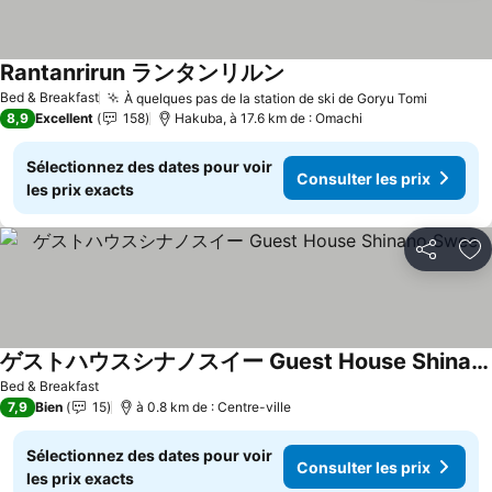
Rantanrirun ランタンリルン
Bed & Breakfast
À quelques pas de la station de ski de Goryu Tomi
8,9
Excellent
158
Hakuba, à 17.6 km de : Omachi
Sélectionnez des dates pour voir
Consulter les prix
les prix exacts
Partager
Aj
ゲストハウスシナノスイー Guest House Shinano Swee
Bed & Breakfast
7,9
Bien
15
à 0.8 km de : Centre-ville
Sélectionnez des dates pour voir
Consulter les prix
les prix exacts