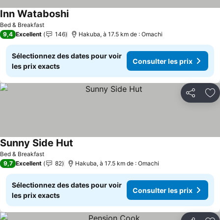
Inn Wataboshi
Bed & Breakfast
9,4
Excellent
146
Hakuba, à 17.5 km de : Omachi
Sélectionnez des dates pour voir
Consulter les prix
les prix exacts
Partager
Aj
Sunny Side Hut
Bed & Breakfast
9,7
Excellent
82
Hakuba, à 17.5 km de : Omachi
Sélectionnez des dates pour voir
Consulter les prix
les prix exacts