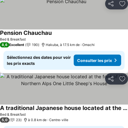
Partager
Aj
Pension Chauchau
Bed & Breakfast
8,6
Excellent
190
Hakuba, à 17.5 km de : Omachi
Sélectionnez des dates pour voir
Consulter les prix
les prix exacts
Partager
Aj
A traditional Japanese house located at the foot of the Northern Alps One Little Sheep's House
Bed & Breakfast
5,0
23
à 0.8 km de : Centre-ville