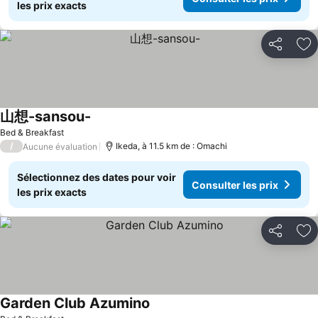
les prix exacts
Partager
Aj
山想-sansou-
Bed & Breakfast
/
Ikeda, à 11.5 km de : Omachi
Aucune évaluation
Sélectionnez des dates pour voir
Consulter les prix
les prix exacts
Partager
Aj
Garden Club Azumino