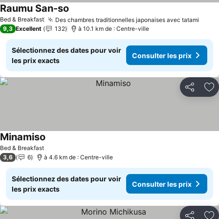
Raumu San-so
Bed & Breakfast
Des chambres traditionnelles japonaises avec tatami
9,3
Excellent
132
à 10.1 km de : Centre-ville
Sélectionnez des dates pour voir
Consulter les prix
les prix exacts
Partager
Aj
Minamiso
Bed & Breakfast
3,6
6
à 4.6 km de : Centre-ville
Sélectionnez des dates pour voir
Consulter les prix
les prix exacts