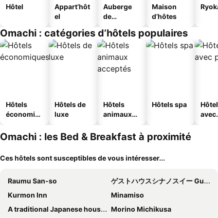
Hôtel
Appart’hôt
Auberge
Maison
Ryok
el
de
d’hôtes
jeunesse
Omachi : catégories d’hôtels populaires
Hôtels
Hôtels de
Hôtels
Hôtels spa
Hôte
économiq
luxe
animaux
avec
ues
acceptés
park
Omachi : les Bed & Breakfast à proximité
Ces hôtels sont susceptibles de vous intéresser...
Raumu San-so
ゲストハウスシナノスイー Guest House Shinano Swee
Kurmon Inn
Minamiso
A traditional Japanese house located at the foot of the Northern Alps One Little Sheep's House
Morino Michikusa