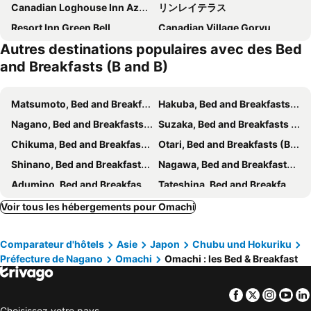
Canadian Loghouse Inn AzuminoYujin
リンレイテラス
Resort Inn Green Bell
Canadian Village Goryu
Autres destinations populaires avec des Bed
FUJII Hakuba
Pension Risuno Koya
and Breakfasts (B and B)
Pension Chauchau
Sunny Side Hut
Pension Ullr
Rantanrirun ランタンリルン
Matsumoto, Bed and Breakfasts (B and B)
Hakuba, Bed and Breakfasts (B and B)
Pension Ciel
Pension Keyaki
Nagano, Bed and Breakfasts (B and B)
Suzaka, Bed and Breakfasts (B and B)
Garden Pension Obergurgl
ANFT-shiro
Chikuma, Bed and Breakfasts (B and B)
Otari, Bed and Breakfasts (B and B)
Pension Arukasu
Shinano, Bed and Breakfasts (B and B)
Nagawa, Bed and Breakfasts (B and B)
Adumino, Bed and Breakfasts (B and B)
Tateshina, Bed and Breakfasts (B and B)
Azumino, Bed and Breakfasts (B and B)
Sakaki, Bed and Breakfasts (B and B)
Voir tous les hébergements pour Omachi
Kamiichi, Bed and Breakfasts (B and B)
Ueda, Bed and Breakfasts (B and B)
Comparateur d'hôtels
Asie
Japon
Chubu und Hokuriku
Shiojiri, Bed and Breakfasts (B and B)
Matsukawa, Bed and Breakfasts (B and B)
Préfecture de Nagano
Omachi
Omachi : les Bed & Breakfast
Facebook
Twitter
Insta
Yo
Choisissez votre pays