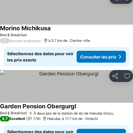
Partager
Aj
Morino Michikusa
Bed & Breakfast
/
à 5.7 km de : Centre-ville
Aucune évaluation
Sélectionnez des dates pour voir
Consulter les prix
les prix exacts
Partager
Aj
Garden Pension Obergurgl
Bed & Breakfast
À deux pas de la station de ski de Hakuba Goryu
8,7
Excellent
174
Hakuba, à 17.7 km de : Omachi
Sélectionnez des dates pour voir