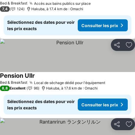
Bed & Breakfast
Accès aux bains publics sur place
7,4
124
Hakuba, à 17.4 km de : Omachi
Sélectionnez des dates pour voir
Consulter les prix
les prix exacts
Partager
Aj
Pension Ullr
Bed & Breakfast
Local de séchage dédié pour l'équipement
8,8
Excellent
96
Hakuba, à 17.6 km de : Omachi
Sélectionnez des dates pour voir
Consulter les prix
les prix exacts
Partager
Aj