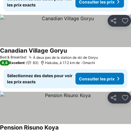
Consulter les prix
les prix exacts
Partager
Aj
Canadian Village Goryu
Bed & Breakfast
À deux pas de la station de ski de Goryu
8,8
Excellent
83
Hakuba, à 17.2 km de : Omachi
Sélectionnez des dates pour voir
Consulter les prix
les prix exacts
Partager
Aj
Pension Risuno Koya