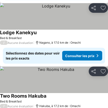
Partager
Aj
Lodge Kanekyu
Bed & Breakfast
/
Nagano, à 17.0 km de : Omachi
Aucune évaluation
Sélectionnez des dates pour voir
Consulter les prix
les prix exacts
Partager
Aj
Two Rooms Hakuba
Bed & Breakfast
/
Hakuba, à 17.2 km de : Omachi
Aucune évaluation