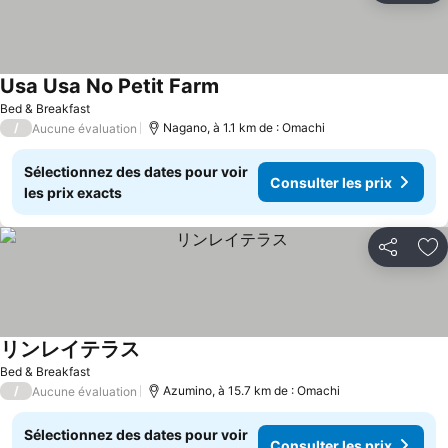
Usa Usa No Petit Farm
Bed & Breakfast
/
Nagano, à 1.1 km de : Omachi
Aucune évaluation
Sélectionnez des dates pour voir
Consulter les prix
les prix exacts
Partager
Aj
リンレイテラス
Bed & Breakfast
/
Azumino, à 15.7 km de : Omachi
Aucune évaluation
Sélectionnez des dates pour voir
Consulter les prix