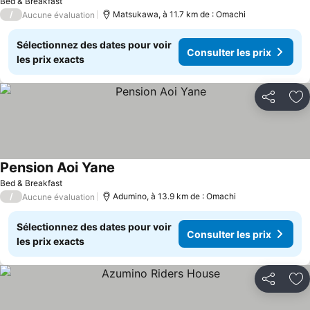
Bed & Breakfast
/
Matsukawa, à 11.7 km de : Omachi
Aucune évaluation
Sélectionnez des dates pour voir
Consulter les prix
les prix exacts
Partager
Aj
Pension Aoi Yane
Bed & Breakfast
/
Adumino, à 13.9 km de : Omachi
Aucune évaluation
Sélectionnez des dates pour voir
Consulter les prix
les prix exacts
Partager
Aj