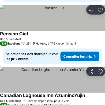
Partager
Aj
Pension Ciel
Bed & Breakfast
8,9
Excellent
25
Hakuba, à 17.6 km de : Omachi
Sélectionnez des dates pour voir
Consulter les prix
les prix exacts
Partager
Aj
Canadian Loghouse Inn AzuminoYujin
Bed & Breakfast
Point de départ idéal pour le vélo