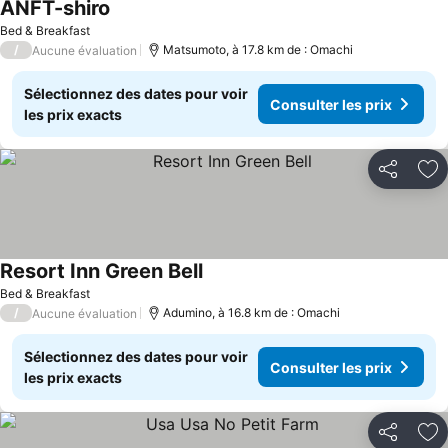
ANFT-shiro
Bed & Breakfast
/
Matsumoto, à 17.8 km de : Omachi
Aucune évaluation
Sélectionnez des dates pour voir
Consulter les prix
les prix exacts
Partager
Aj
Resort Inn Green Bell
Bed & Breakfast
/
Adumino, à 16.8 km de : Omachi
Aucune évaluation
Sélectionnez des dates pour voir
Consulter les prix
les prix exacts
Partager
Aj