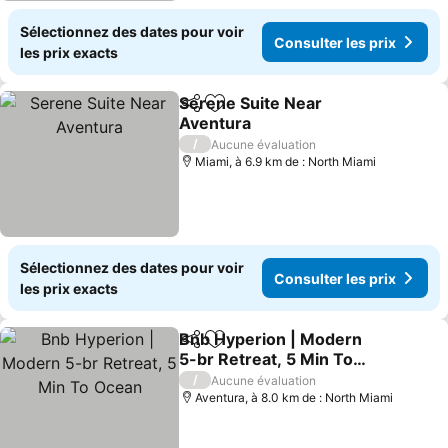
Sélectionnez des dates pour voir
Consulter les prix
les prix exacts
Serene Suite Near
Partager
Ajouter à mes favoris
Aventura
/
Aucune évaluation
Miami, à 6.9 km de : North Miami
Sélectionnez des dates pour voir
Consulter les prix
les prix exacts
Bnb Hyperion | Modern
Partager
Ajouter à mes favoris
5-br Retreat, 5 Min To
Ocean
/
Aucune évaluation
Aventura, à 8.0 km de : North Miami