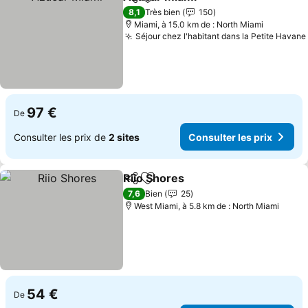
Partager
Ajouter à mes favoris
8,1
Très bien
150
Miami, à 15.0 km de : North Miami
Séjour chez l'habitant dans la Petite Havane
97 €
De
Consulter les prix de
2 sites
Consulter les prix
Riio Shores
Partager
Ajouter à mes favoris
7,6
Bien
25
West Miami, à 5.8 km de : North Miami
54 €
De