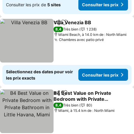
Consulter les prix de
5 sites
Consulter les prix
Villa Venezia BB
Partager
Ajouter à mes favoris
8,4
Très bien
1 238
Miami Beach, à 14.0 km de : North Miami
Chambres avec patio privé
Sélectionnez des dates pour voir
Consulter les prix
les prix exacts
B4 Best Value on Private
Partager
Ajouter à mes favoris
Bedroom with Private
Bathroom in Little
8,4
Très bien
80
Havana, Miami
Miami, à 15.4 km de : North Miami