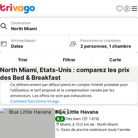
Favoris
Se con
Me
Destination
North Miami
Arrivée/départ
Personnes et chambres
Dates
2 personnes, 1 chambre
Trier
Filtrer
Carte
North Miami, Etats-Unis : comparez les prix
des Bed & Breakfast
Ce référencement par défaut prend en compte l’intérêt probable pour
l’utilisateur, le tarif proposé et la compensation versée par les
annonceurs. Les offres ne sont pas exhaustives.
Comment fonctionne trivago
Blue Little Havana
Partager
Ajouter à mes favoris
8,3
Très bien
1 679
Miami, à 15.0 km de : North Miami
Oasis de piscine extérieure toute l'année