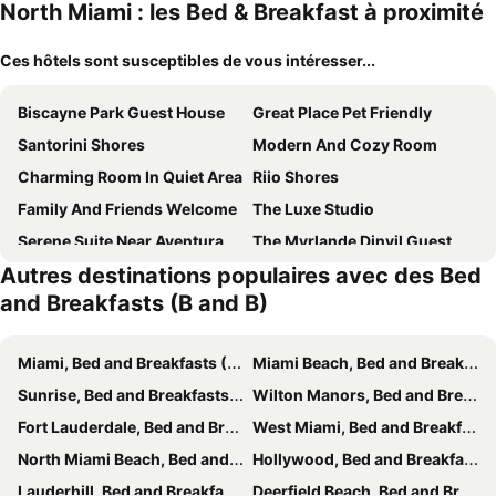
North Miami : les Bed & Breakfast à proximité
Ces hôtels sont susceptibles de vous intéresser...
Biscayne Park Guest House
Great Place Pet Friendly
Santorini Shores
Modern And Cozy Room
Charming Room In Quiet Area
Riio Shores
Family And Friends Welcome
The Luxe Studio
Serene Suite Near Aventura
The Myrlande Dinvil Guest Suite
Autres destinations populaires avec des Bed
El Rincon De Tati
Healing Minds Home
and Breakfasts (B and B)
Casa Rosa Wynwood
Layover Miami International Airport
Mini House Oasis
MIAMI ROOMs
Miami, Bed and Breakfasts (B and B)
Miami Beach, Bed and Breakfasts (B and B)
Santorini Hollywood
The Copper Door B&b
Sunrise, Bed and Breakfasts (B and B)
Wilton Manors, Bed and Breakfasts (B and B)
Casadonnas Master Suite
Villa Venezia BB
Fort Lauderdale, Bed and Breakfasts (B and B)
West Miami, Bed and Breakfasts (B and B)
Miami Beach Rooms B&B
Blue Little Havana
North Miami Beach, Bed and Breakfasts (B and B)
Hollywood, Bed and Breakfasts (B and B)
Azucar Miami
Tiny-brand New Bedroom And Bathroom, Totally Private, With Ac In Sunny Miami E1
Lauderhill, Bed and Breakfasts (B and B)
Deerfield Beach, Bed and Breakfasts (B and B)