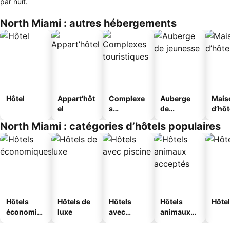
par nuit.
North Miami : autres hébergements
Hôtel
Appart’hôt
Complexe
Auberge
Mais
el
s
de
d’hô
touristique
jeunesse
North Miami : catégories d’hôtels populaires
s
Hôtels
Hôtels de
Hôtels
Hôtels
Hôtel
économiq
luxe
avec
animaux
ues
piscine
acceptés