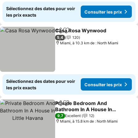
Sélectionnez des dates pour voir
Consulter les prix
les prix exacts
Casa Rosa Wynwood
Partager
Ajouter à mes favoris
5,4
120
Miami, à 10.3 km de : North Miami
Sélectionnez des dates pour voir
Consulter les prix
les prix exacts
Private Bedroom And
Partager
Ajouter à mes favoris
Bathroom In A House In
Little Havana
9,7
Excellent
12
Miami, à 15.8 km de : North Miami