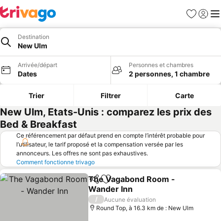
Favoris
Se con
Me
Destination
New Ulm
Arrivée/départ
Personnes et chambres
Dates
2 personnes, 1 chambre
Trier
Filtrer
Carte
New Ulm, Etats-Unis : comparez les prix des
Bed & Breakfast
Ce référencement par défaut prend en compte l’intérêt probable pour
l’utilisateur, le tarif proposé et la compensation versée par les
annonceurs. Les offres ne sont pas exhaustives.
Comment fonctionne trivago
The Vagabond Room -
Partager
Ajouter à mes favoris
Wander Inn
Consulter les prix
/
Aucune évaluation
Round Top, à 16.3 km de : New Ulm