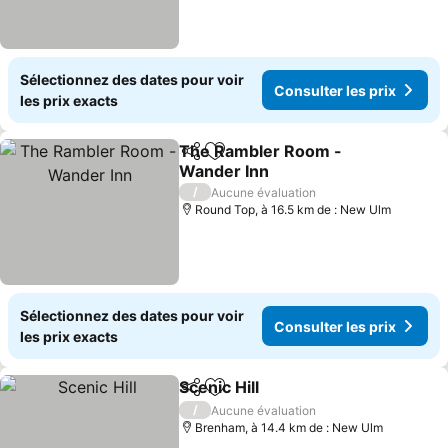
Sélectionnez des dates pour voir
Consulter les prix
les prix exacts
The Rambler Room -
Partager
Ajouter à mes favoris
Wander Inn
Consulter les prix
/
Aucune évaluation
Round Top, à 16.5 km de : New Ulm
Sélectionnez des dates pour voir
Consulter les prix
les prix exacts
Scenic Hill
Partager
Ajouter à mes favoris
Consulter les pri
/
Aucune évaluation
Brenham, à 14.4 km de : New Ulm