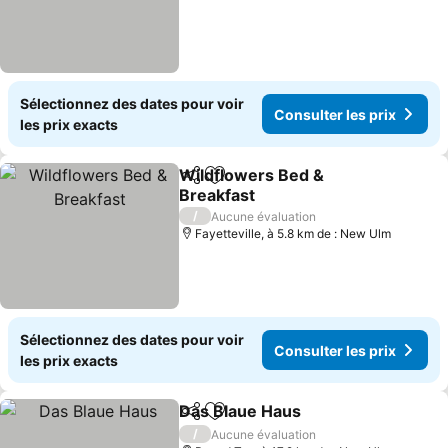
Sélectionnez des dates pour voir
Consulter les prix
les prix exacts
Wildflowers Bed &
Partager
Ajouter à mes favoris
Breakfast
Consulter les prix
/
Aucune évaluation
Fayetteville, à 5.8 km de : New Ulm
Sélectionnez des dates pour voir
Consulter les prix
les prix exacts
Das Blaue Haus
Partager
Ajouter à mes favoris
Consulter l
/
Aucune évaluation