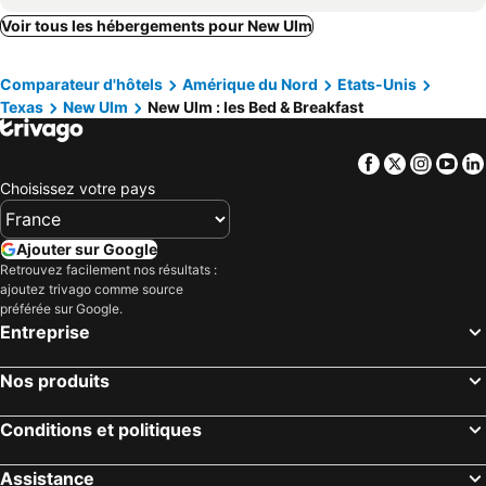
Voir tous les hébergements pour New Ulm
Comparateur d'hôtels
Amérique du Nord
Etats-Unis
Texas
New Ulm
New Ulm : les Bed & Breakfast
Facebook
Twitter
Insta
Yo
Choisissez votre pays
Ajouter sur Google
Retrouvez facilement nos résultats :
ajoutez trivago comme source
préférée sur Google.
Entreprise
Nos produits
Conditions et politiques
Assistance