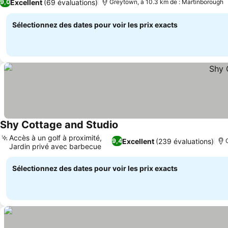
Excellent
(69 évaluations)
9,0
Greytown, à 10.3 km de : Martinborough
Sélectionnez des dates pour voir les prix exacts
Shy Cottage and Studio
Consulter les prix
Accès à un golf à proximité,
Excellent
(239 évaluations)
9,4
Jardin privé avec barbecue
Consulter les prix
Sélectionnez des dates pour voir les prix exacts