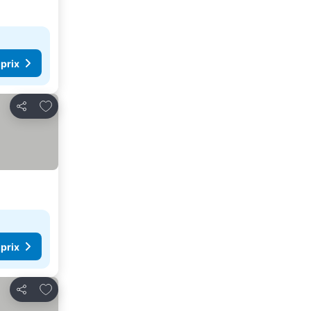
 prix
Ajouter à mes favoris
Partager
 prix
Ajouter à mes favoris
Partager