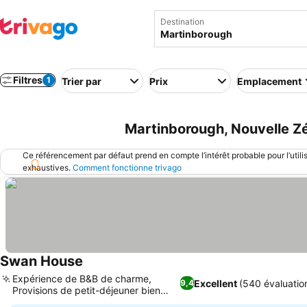
Destination
Filtres
1
Trier par
Prix
Emplacement
Martinborough, Nouvelle Zé
Ce référencement par défaut prend en compte l’intérêt probable pour l’utili
exhaustives.
Comment fonctionne trivago
Swan House
Consulter les prix
Expérience de B&B de charme,
Excellent
(540 évaluatio
9,4
Provisions de petit-déjeuner bien
Consulter les prix
pensées