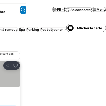
FR · €
Menu
Se connecter
bre
Afficher la carte
n à remous
Spa
Parking
Petit déjeuner inclus
Animaux acceptés
ne sont pas
Ajouter à mes favoris
Partager