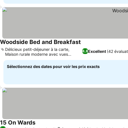
Woodside Bed and Breakfast
Consulter les prix
Délicieux petit-déjeuner à la carte,
Excellent
(42 évaluat
8,8
Maison rurale moderne avec vues
Consulter les prix
panoramiques
Sélectionnez des dates pour voir les prix exacts
15 On Wards
Consulter les prix