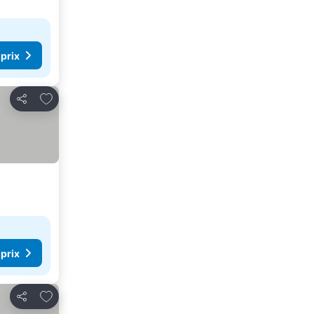
 prix
Ajouter à mes favoris
Partager
 prix
Ajouter à mes favoris
Partager