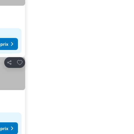
 prix
Ajouter à mes favoris
Partager
 prix