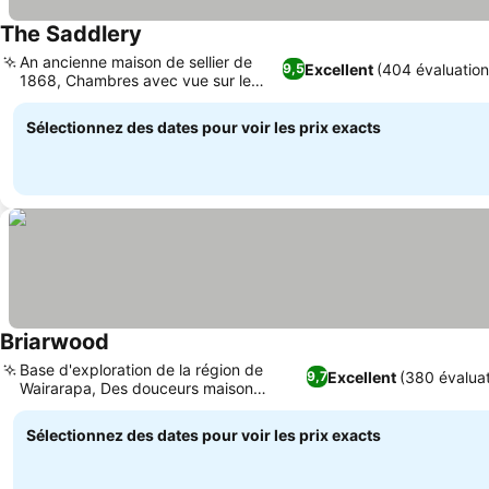
The Saddlery
Consulter les prix
An ancienne maison de sellier de
Excellent
(404 évaluation
9,5
1868, Chambres avec vue sur le
Consulter les prix
jardin
Sélectionnez des dates pour voir les prix exacts
Briarwood
Consulter les prix
Base d'exploration de la région de
Excellent
(380 évaluat
9,7
Wairarapa, Des douceurs maison
Consulter les prix
attentionnées
Sélectionnez des dates pour voir les prix exacts