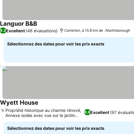
Languor B&B
Consulter les prix
Excellent
(46 évaluations)
9,2
Carterton, à 15.8 km de : Martinborough
Sélectionnez des dates pour voir les prix exacts
Wyett House
Consulter les prix
Propriété historique au charme rénové,
Excellent
(97 évaluati
9,8
Annexe isolée avec vue sur le jardin
Consulter les prix
privé
Sélectionnez des dates pour voir les prix exacts