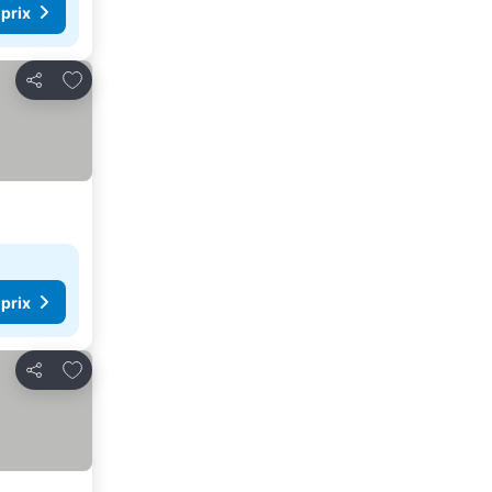
 prix
Ajouter à mes favoris
Partager
 prix
Ajouter à mes favoris
Partager