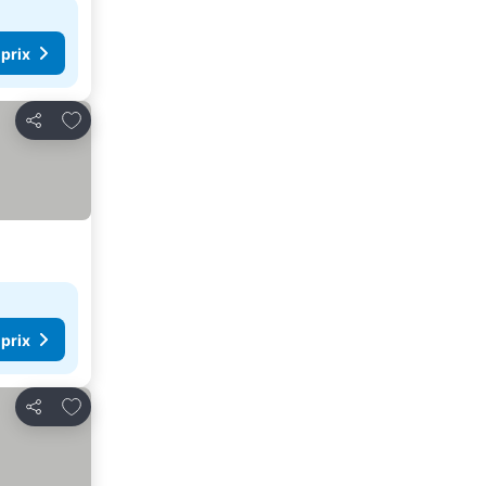
 prix
Ajouter à mes favoris
Partager
 prix
Ajouter à mes favoris
Partager