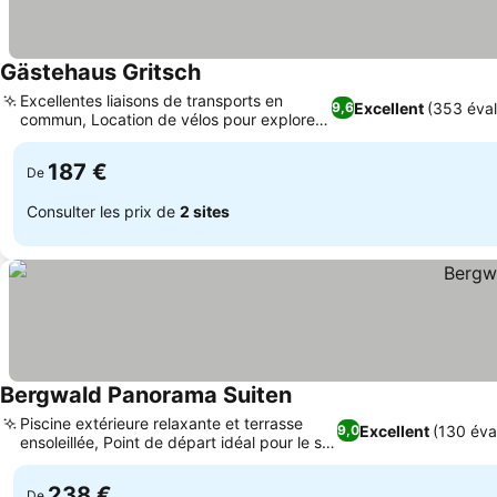
Gästehaus Gritsch
Excellentes liaisons de transports en
Excellent
(353 éval
9,6
commun, Location de vélos pour explorer
les environs
187 €
De
Consulter les prix de
2 sites
Bergwald Panorama Suiten
Piscine extérieure relaxante et terrasse
Excellent
(130 éva
9,0
ensoleillée, Point de départ idéal pour le ski
et le vélo
238 €
De