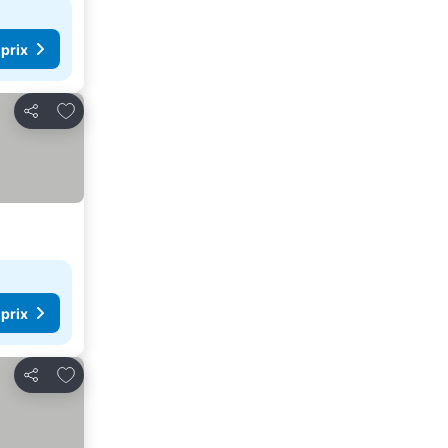
 prix
Ajouter à mes favoris
Partager
 prix
Ajouter à mes favoris
Partager