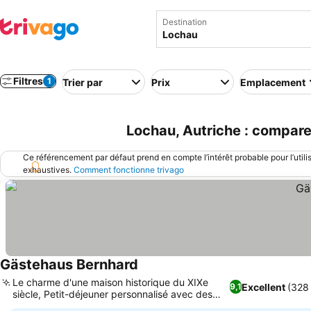
Destination
Filtres
1
Trier par
Prix
Emplacement
Lochau, Autriche : compare
Ce référencement par défaut prend en compte l’intérêt probable pour l’utili
exhaustives.
Comment fonctionne trivago
Gästehaus Bernhard
Le charme d'une maison historique du XIXe
Excellent
(328 
9,1
siècle, Petit-déjeuner personnalisé avec des
produits régionaux