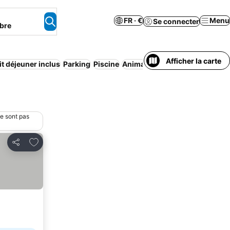
FR · €
Menu
Se connecter
bre
Afficher la carte
it déjeuner inclus
Parking
Piscine
Animaux acceptés
ne sont pas
Ajouter à mes favoris
Partager