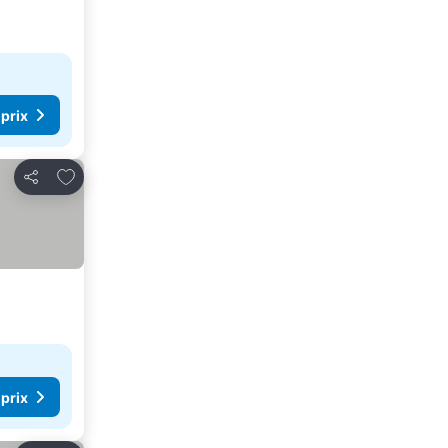
 prix
Ajouter à mes favoris
Partager
 prix