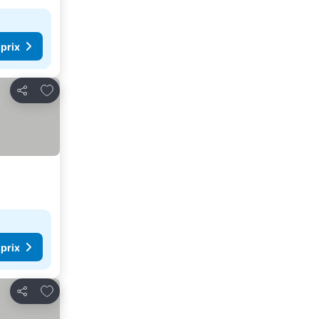
 prix
Ajouter à mes favoris
Partager
 prix
Ajouter à mes favoris
Partager