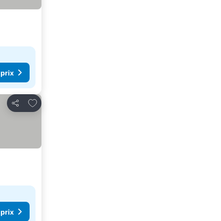
 prix
Ajouter à mes favoris
Partager
 prix