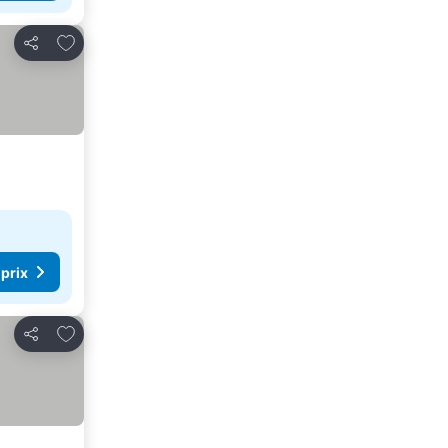
Ajouter à mes favoris
Partager
 prix
Ajouter à mes favoris
Partager