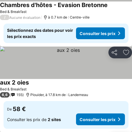
Chambres d'hôtes - Evasion Bretonne
Bed & Breakfast
/
à 0.7 km de : Centre-ville
Aucune évaluation
Sélectionnez des dates pour voir
Consulter les prix
les prix exacts
Partager
Aj
aux 2 oies
Bed & Breakfast
6,6
155
Plouider, à 17.8 km de : Landerneau
58 €
De
Consulter les prix de
2 sites
Consulter les prix