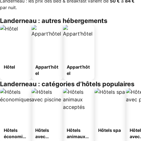
Landerneau : les prix des Bed & Breakfast varient de
‎50 €
à
‎84 €
par nuit.
Landerneau : autres hébergements
Hôtel
Appart’hôt
Appart’hôt
el
el
Landerneau : catégories d’hôtels populaires
Hôtels
Hôtels
Hôtels
Hôtels spa
Hôte
économiq
avec
animaux
avec