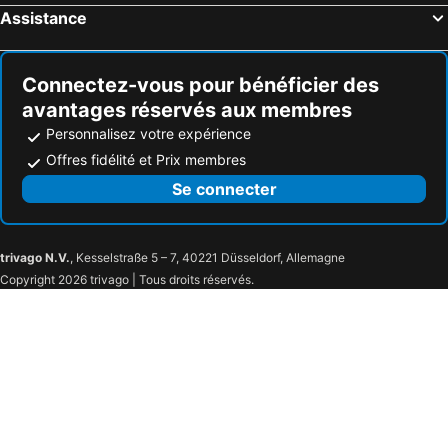
Bourg-Blanc, Bed and Breakfasts (B and B)
Saint-Martin-des-Champs, Bed and Breakfasts (B and B)
Assistance
Guipavas, Bed and Breakfasts (B and B)
Cast, Bed and Breakfasts (B and B)
Plogonnec, Bed and Breakfasts (B and B)
Plougastel-Daoulas, Bed and Breakfasts (B and B)
Connectez-vous pour bénéficier des
avantages réservés aux membres
Personnalisez votre expérience
Offres fidélité et Prix membres
Se connecter
trivago N.V.
, Kesselstraße 5 – 7, 40221 Düsseldorf, Allemagne
Copyright 2026 trivago | Tous droits réservés.