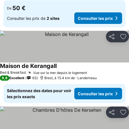
50 €
De
Consulter les prix de
2 sites
Consulter les prix
Partager
Aj
Maison de Kerangall
Bed & Breakfast
Vue sur la mer depuis le logement
9,8
Excellent
63
Brest, à 15.4 km de : Landerneau
Sélectionnez des dates pour voir
Consulter les prix
les prix exacts
Partager
Aj