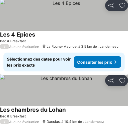
Partager
Aj
Les 4 Epices
Bed & Breakfast
/
La Roche-Maurice, à 3.5 km de : Landerneau
Aucune évaluation
Sélectionnez des dates pour voir
Consulter les prix
les prix exacts
Partager
Aj
Les chambres du Lohan
Bed & Breakfast
/
Daoulas, à 10.4 km de : Landerneau
Aucune évaluation