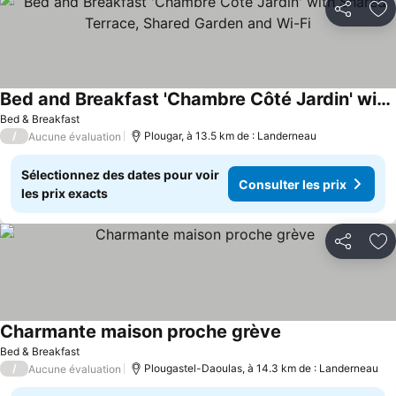
Partager
Aj
Bed and Breakfast 'Chambre Côté Jardin' with Shared Terrace, Shared Garden and Wi-Fi
Bed & Breakfast
/
Plougar, à 13.5 km de : Landerneau
Aucune évaluation
Sélectionnez des dates pour voir
Consulter les prix
les prix exacts
Partager
Aj
Charmante maison proche grève
Bed & Breakfast
/
Plougastel-Daoulas, à 14.3 km de : Landerneau
Aucune évaluation