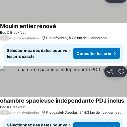
Aj
Moulin entier rénové
Bed & Breakfast
/
Plounéventer, à 7.6 km de : Landerneau
Aucune évaluation
Sélectionnez des dates pour voir
Consulter les prix
les prix exacts
Partager
Aj
chambre spacieuse indépendante PDJ inclus
Bed & Breakfast
/
Plougastel-Daoulas, à 14.3 km de : Landerneau
Aucune évaluation
Sélectionnez des dates pour voir