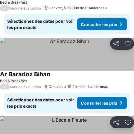
Bed & Breakfast
/
Hanvec, à 15.1 km de : Landerneau
Aucune évaluation
Sélectionnez des dates pour voir
Consulter les prix
les prix exacts
Partager
Aj
Ar Baradoz Bihan
Bed & Breakfast
/
Daoulas, à 10.2 km de : Landerneau
Aucune évaluation
Sélectionnez des dates pour voir
Consulter les prix
les prix exacts
Partager
Aj