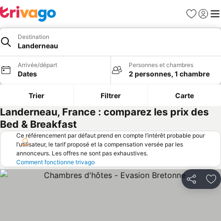
Favoris
Se con
Me
Destination
Landerneau
Arrivée/départ
Personnes et chambres
Dates
2 personnes, 1 chambre
Trier
Filtrer
Carte
Landerneau, France : comparez les prix des
Bed & Breakfast
Ce référencement par défaut prend en compte l’intérêt probable pour
l’utilisateur, le tarif proposé et la compensation versée par les
annonceurs. Les offres ne sont pas exhaustives.
Comment fonctionne trivago
Partager
Aj