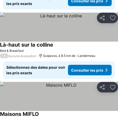
Consulter les prix
les prix exacts
Partager
Aj
Là-haut sur la colline
Bed & Breakfast
/
Guipavas, à 8.5 km de : Landerneau
Aucune évaluation
Sélectionnez des dates pour voir
Consulter les prix
les prix exacts
Partager
Aj
Maisons MIFLO