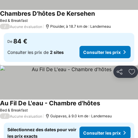
Chambres D'hôtes De Kersehen
Bed & Breakfast
/
Plouider, à 18.7 km de : Landerneau
Aucune évaluation
84 €
De
Consulter les prix de
2 sites
Consulter les prix
Partager
Aj
Au Fil De L'eau - Chambre d'hôtes
Bed & Breakfast
/
Guipavas, à 9.0 km de : Landerneau
Aucune évaluation
Sélectionnez des dates pour voir
Consulter les prix
les prix exacts