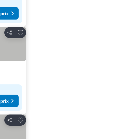
 prix
Ajouter à mes favoris
Partager
 prix
Ajouter à mes favoris
Partager