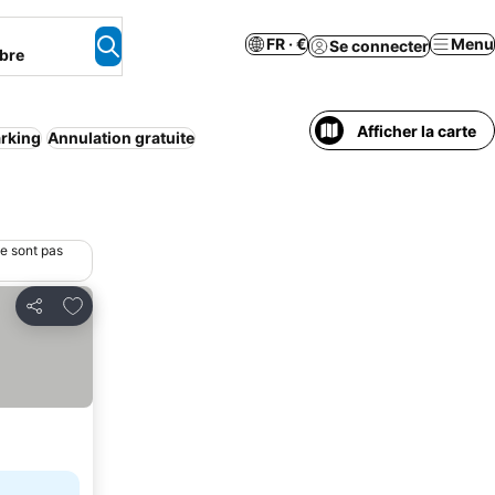
FR · €
Menu
Se connecter
bre
Afficher la carte
rking
Annulation gratuite
ne sont pas
Ajouter à mes favoris
Partager