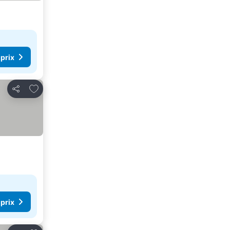
 prix
Ajouter à mes favoris
Partager
 prix