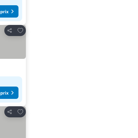
 prix
Ajouter à mes favoris
Partager
 prix
Ajouter à mes favoris
Partager