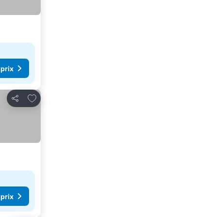
 prix
Ajouter à mes favoris
Partager
 prix