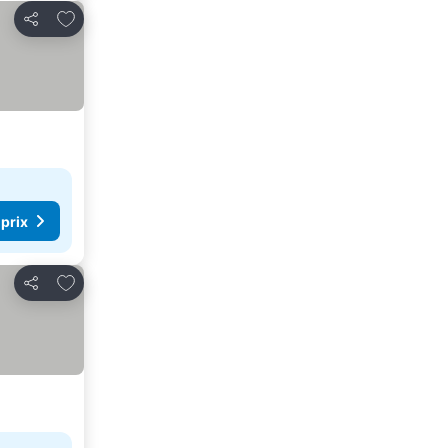
Ajouter à mes favoris
Partager
 prix
Ajouter à mes favoris
Partager