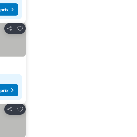
 prix
Ajouter à mes favoris
Partager
 prix
Ajouter à mes favoris
Partager