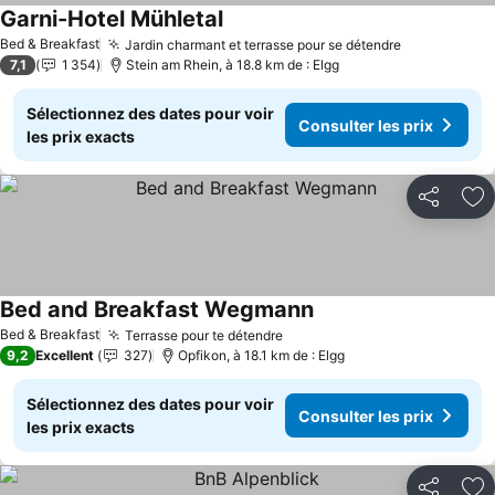
Garni-Hotel Mühletal
Bed & Breakfast
Jardin charmant et terrasse pour se détendre
7,1
1 354
Stein am Rhein, à 18.8 km de : Elgg
Sélectionnez des dates pour voir
Consulter les prix
les prix exacts
Partager
Aj
Bed and Breakfast Wegmann
Bed & Breakfast
Terrasse pour te détendre
9,2
Excellent
327
Opfikon, à 18.1 km de : Elgg
Sélectionnez des dates pour voir
Consulter les prix
les prix exacts