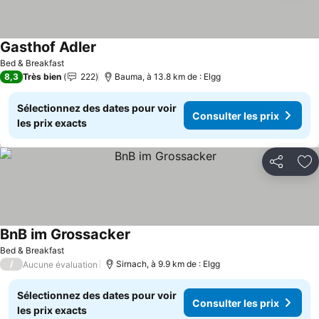
Gasthof Adler
Bed & Breakfast
8,3
Très bien
222
Bauma, à 13.8 km de : Elgg
Sélectionnez des dates pour voir
Consulter les prix
les prix exacts
Partager
Aj
BnB im Grossacker
Bed & Breakfast
/
Sirnach, à 9.9 km de : Elgg
Aucune évaluation
Sélectionnez des dates pour voir
Consulter les prix
les prix exacts