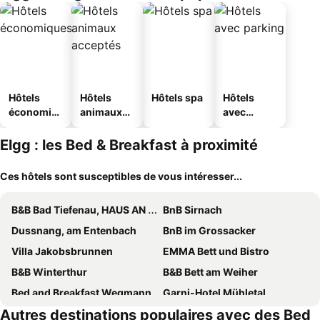
Hôtels
Hôtels
Hôtels spa
Hôtels
économiq
animaux
avec
ues
acceptés
parking
Elgg : les Bed & Breakfast à proximité
Ces hôtels sont susceptibles de vous intéresser...
B&B Bad Tiefenau, HAUS AN DER QUELLE
BnB Sirnach
Dussnang, am Entenbach
BnB im Grossacker
Villa Jakobsbrunnen
EMMA Bett und Bistro
B&B Winterthur
B&B Bett am Weiher
Bed and Breakfast Wegmann
Garni-Hotel Mühletal
Autres destinations populaires avec des Bed
B&B Stein am Rhein
BnB Alpenblick