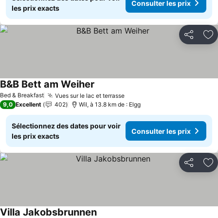
Consulter les prix
les prix exacts
Partager
Aj
B&B Bett am Weiher
Bed & Breakfast
Vues sur le lac et terrasse
9,0
Excellent
402
Wil, à 13.8 km de : Elgg
Sélectionnez des dates pour voir
Consulter les prix
les prix exacts
Partager
Aj
Villa Jakobsbrunnen