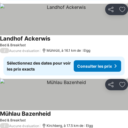
Partager
Aj
Landhof Ackerwis
Bed & Breakfast
/
Mühlrüti, à 16.1 km de : Elgg
Aucune évaluation
Sélectionnez des dates pour voir
Consulter les prix
les prix exacts
Partager
Aj
Mühlau Bazenheid
Bed & Breakfast
/
Kirchberg, à 17.5 km de : Elgg
Aucune évaluation