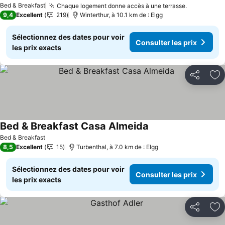
Bed & Breakfast
Chaque logement donne accès à une terrasse.
9,4
Excellent
219
Winterthur, à 10.1 km de : Elgg
Sélectionnez des dates pour voir
Consulter les prix
les prix exacts
Partager
Aj
Bed & Breakfast Casa Almeida
Bed & Breakfast
8,5
Excellent
15
Turbenthal, à 7.0 km de : Elgg
Sélectionnez des dates pour voir
Consulter les prix
les prix exacts
Partager
Aj