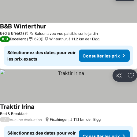
B&B Winterthur
Bed & Breakfast
Balcon avec vue paisible sur le jardin
8,9
Excellent
620
Winterthur, à 11.2 km de : Elgg
Sélectionnez des dates pour voir
Consulter les prix
les prix exacts
Partager
Aj
Traktir Irina
Bed & Breakfast
/
Fischingen, à 11.1 km de : Elgg
Aucune évaluation
Sélectionnez des dates pour voir
Consulter les prix