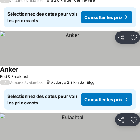
/
à 2.0 km de : Centre-ville
Aucune évaluation
Sélectionnez des dates pour voir
Consulter les prix
les prix exacts
Partager
Aj
Anker
Bed & Breakfast
/
Aadorf, à 2.8 km de : Elgg
Aucune évaluation
Sélectionnez des dates pour voir
Consulter les prix
les prix exacts
Partager
Aj