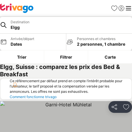
Favoris
Se con
Me
Destination
Elgg
Arrivée/départ
Personnes et chambres
Dates
2 personnes, 1 chambre
Trier
Filtrer
Carte
Elgg, Suisse : comparez les prix des Bed &
Breakfast
Ce référencement par défaut prend en compte l’intérêt probable pour
l’utilisateur, le tarif proposé et la compensation versée par les
annonceurs. Les offres ne sont pas exhaustives.
Comment fonctionne trivago
Partager
Aj