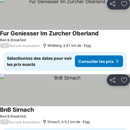
Partager
Aj
Fur Geniesser Im Zurcher Oberland
Bed & Breakfast
/
Wildberg, à 8.1 km de : Elgg
Aucune évaluation
Sélectionnez des dates pour voir
Consulter les prix
les prix exacts
Partager
Aj
BnB Sirnach
Bed & Breakfast
/
Sirnach, à 9.2 km de : Elgg
Aucune évaluation