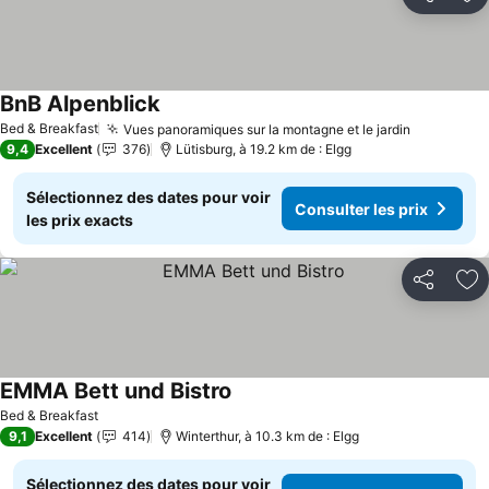
Partager
Aj
BnB Alpenblick
Bed & Breakfast
Vues panoramiques sur la montagne et le jardin
9,4
Excellent
376
Lütisburg, à 19.2 km de : Elgg
Sélectionnez des dates pour voir
Consulter les prix
les prix exacts
Partager
Aj
EMMA Bett und Bistro
Bed & Breakfast
9,1
Excellent
414
Winterthur, à 10.3 km de : Elgg
Sélectionnez des dates pour voir