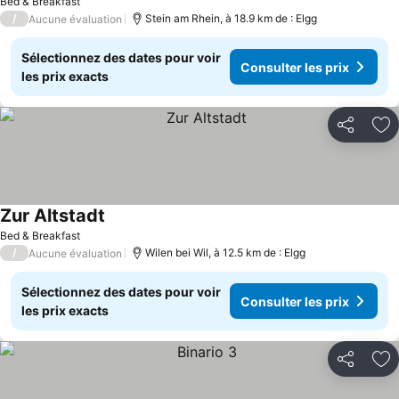
Bed & Breakfast
/
Stein am Rhein, à 18.9 km de : Elgg
Aucune évaluation
Sélectionnez des dates pour voir
Consulter les prix
les prix exacts
Partager
Aj
Zur Altstadt
Bed & Breakfast
/
Wilen bei Wil, à 12.5 km de : Elgg
Aucune évaluation
Sélectionnez des dates pour voir
Consulter les prix
les prix exacts
Partager
Aj