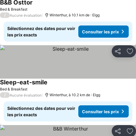
B&B Osttor
Bed & Breakfast
/
Winterthur, à 10.1 km de : Elgg
Aucune évaluation
Sélectionnez des dates pour voir
Consulter les prix
les prix exacts
Partager
Aj
Sleep-eat-smile
Bed & Breakfast
/
Winterthur, à 10.2 km de : Elgg
Aucune évaluation
Sélectionnez des dates pour voir
Consulter les prix
les prix exacts
Partager
Aj