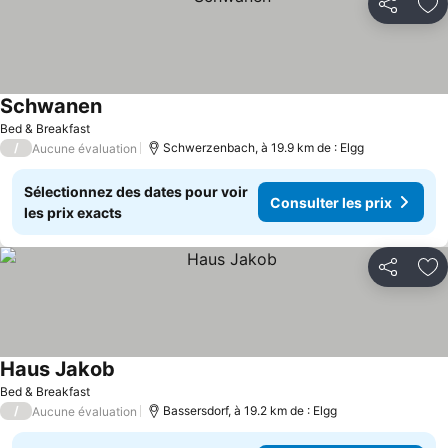
Partager
Aj
Schwanen
Bed & Breakfast
/
Schwerzenbach, à 19.9 km de : Elgg
Aucune évaluation
Sélectionnez des dates pour voir
Consulter les prix
les prix exacts
Partager
Aj
Haus Jakob
Bed & Breakfast
/
Bassersdorf, à 19.2 km de : Elgg
Aucune évaluation