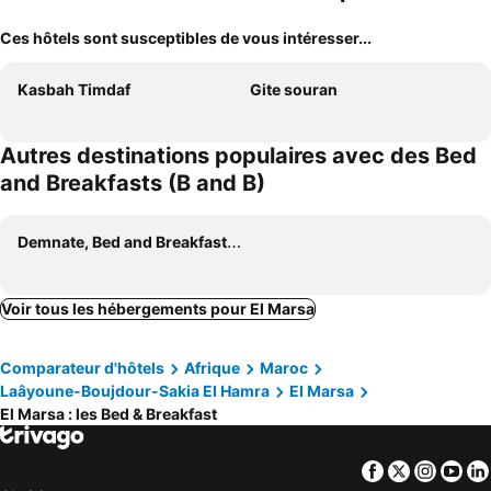
Ces hôtels sont susceptibles de vous intéresser...
Kasbah Timdaf
Gite souran
Autres destinations populaires avec des Bed
and Breakfasts (B and B)
Demnate, Bed and Breakfasts (B and B)
Voir tous les hébergements pour El Marsa
Comparateur d'hôtels
Afrique
Maroc
Laâyoune-Boujdour-Sakia El Hamra
El Marsa
El Marsa : les Bed & Breakfast
Facebook
Twitter
Insta
Yo