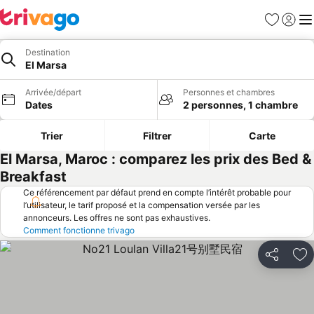
Favoris
Se con
Me
Destination
El Marsa
Arrivée/départ
Personnes et chambres
Dates
2 personnes, 1 chambre
Trier
Filtrer
Carte
El Marsa, Maroc : comparez les prix des Bed &
Breakfast
Ce référencement par défaut prend en compte l’intérêt probable pour
l’utilisateur, le tarif proposé et la compensation versée par les
annonceurs. Les offres ne sont pas exhaustives.
Comment fonctionne trivago
Partager
Aj