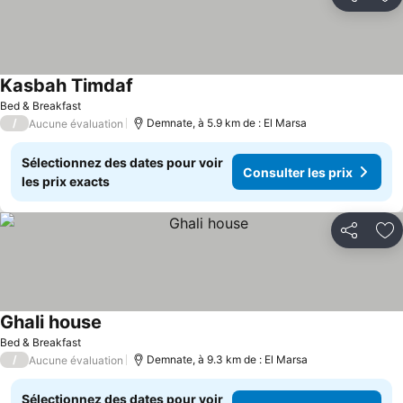
Partager
Aj
Kasbah Timdaf
Consulter les prix
Bed & Breakfast
/
Demnate, à 5.9 km de : El Marsa
Aucune évaluation
Sélectionnez des dates pour voir
Consulter les prix
les prix exacts
Partager
Aj
Ghali house
Consulter les prix
Bed & Breakfast
/
Demnate, à 9.3 km de : El Marsa
Aucune évaluation
Sélectionnez des dates pour voir