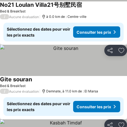
No21 Loulan Villa21号别墅民宿
Consulter les prix
Bed & Breakfast
/
à 0.0 km de : Centre-ville
Aucune évaluation
Sélectionnez des dates pour voir
Consulter les prix
les prix exacts
Partager
Aj
Gite souran
Consulter les prix
Bed & Breakfast
/
Demnate, à 11.0 km de : El Marsa
Aucune évaluation
Sélectionnez des dates pour voir
Consulter les prix
les prix exacts