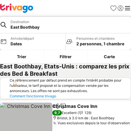
Favoris
Se con
Me
Destination
East Boothbay
Arrivée/départ
Personnes et chambres
Dates
2 personnes, 1 chambre
Trier
Filtrer
Carte
East Boothbay, Etats-Unis : comparez les prix
des Bed & Breakfast
Ce référencement par défaut prend en compte l’intérêt probable pour
l’utilisateur, le tarif proposé et la compensation versée par les
annonceurs. Les offres ne sont pas exhaustives.
Comment fonctionne trivago
Christmas Cove Inn
Partager
Ajouter à mes favoris
9,7
Excellent
129
Bristol, à 3.0 km de : East Boothbay
Vues exclusives depuis la tour d'observation