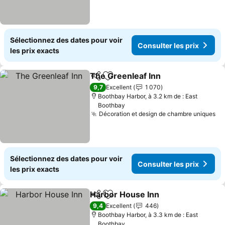
Sélectionnez des dates pour voir
Consulter les prix
les prix exacts
The Greenleaf Inn
Partager
Ajouter à mes favoris
9,7
Excellent
1 070
Boothbay Harbor, à 3.2 km de : East
Boothbay
Décoration et design de chambre uniques
Sélectionnez des dates pour voir
Consulter les prix
les prix exacts
Harbor House Inn
Partager
Ajouter à mes favoris
9,4
Excellent
446
Boothbay Harbor, à 3.3 km de : East
Boothbay