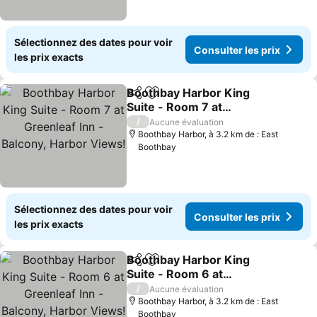
Sélectionnez des dates pour voir
Consulter les prix
les prix exacts
Boothbay Harbor King
Partager
Ajouter à mes favoris
Suite - Room 7 at
Greenleaf Inn - Balcony,
/
Aucune évaluation
Harbor Views!
Boothbay Harbor, à 3.2 km de : East
Boothbay
Sélectionnez des dates pour voir
Consulter les prix
les prix exacts
Boothbay Harbor King
Partager
Ajouter à mes favoris
Suite - Room 6 at
Greenleaf Inn - Balcony,
/
Aucune évaluation
Harbor Views!
Boothbay Harbor, à 3.2 km de : East
Boothbay