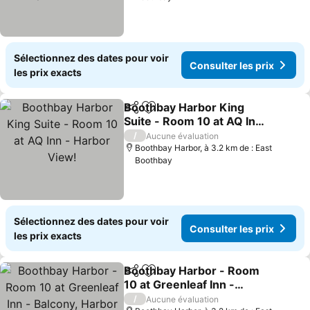
Sélectionnez des dates pour voir
Consulter les prix
les prix exacts
Boothbay Harbor King
Partager
Ajouter à mes favoris
Suite - Room 10 at AQ Inn
- Harbor View!
/
Aucune évaluation
Boothbay Harbor, à 3.2 km de : East
Boothbay
Sélectionnez des dates pour voir
Consulter les prix
les prix exacts
Boothbay Harbor - Room
Partager
Ajouter à mes favoris
10 at Greenleaf Inn -
Balcony, Harbor Views!
/
Aucune évaluation