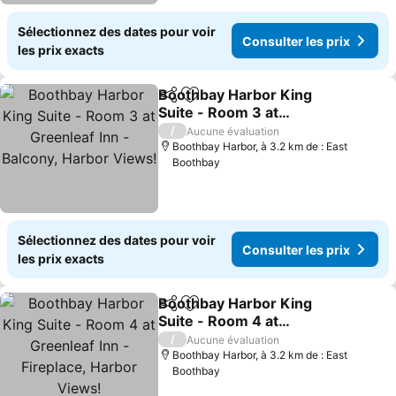
Sélectionnez des dates pour voir
Consulter les prix
les prix exacts
Boothbay Harbor King
Partager
Ajouter à mes favoris
Suite - Room 3 at
Greenleaf Inn - Balcony,
/
Aucune évaluation
Harbor Views!
Boothbay Harbor, à 3.2 km de : East
Boothbay
Sélectionnez des dates pour voir
Consulter les prix
les prix exacts
Boothbay Harbor King
Partager
Ajouter à mes favoris
Suite - Room 4 at
Greenleaf Inn - Fireplace,
/
Aucune évaluation
Harbor Views!
Boothbay Harbor, à 3.2 km de : East
Boothbay