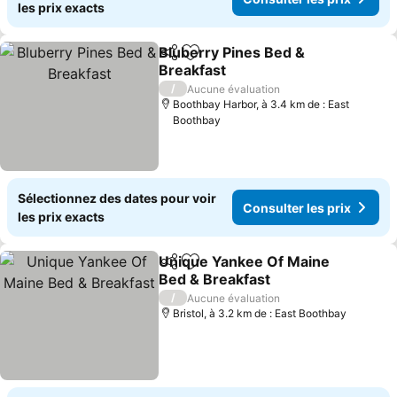
les prix exacts
Bluberry Pines Bed &
Partager
Ajouter à mes favoris
Breakfast
/
Aucune évaluation
Boothbay Harbor, à 3.4 km de : East
Boothbay
Sélectionnez des dates pour voir
Consulter les prix
les prix exacts
Unique Yankee Of Maine
Partager
Ajouter à mes favoris
Bed & Breakfast
/
Aucune évaluation
Bristol, à 3.2 km de : East Boothbay