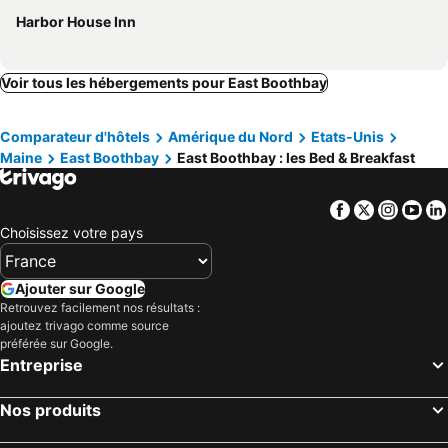
Harbor House Inn
Voir tous les hébergements pour East Boothbay
Comparateur d'hôtels
Amérique du Nord
Etats-Unis
Maine
East Boothbay
East Boothbay : les Bed & Breakfast
Facebook
Twitter
Insta
Yo
Choisissez votre pays
Ajouter sur Google
Retrouvez facilement nos résultats :
ajoutez trivago comme source
préférée sur Google.
Entreprise
Nos produits