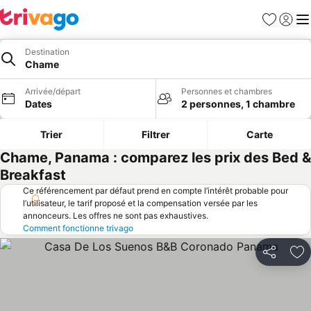
Favoris
Se con
Me
Destination
Chame
Arrivée/départ
Personnes et chambres
Dates
2 personnes, 1 chambre
Trier
Filtrer
Carte
Chame, Panama : comparez les prix des Bed &
Breakfast
Ce référencement par défaut prend en compte l’intérêt probable pour
l’utilisateur, le tarif proposé et la compensation versée par les
annonceurs. Les offres ne sont pas exhaustives.
Comment fonctionne trivago
Partager
Aj