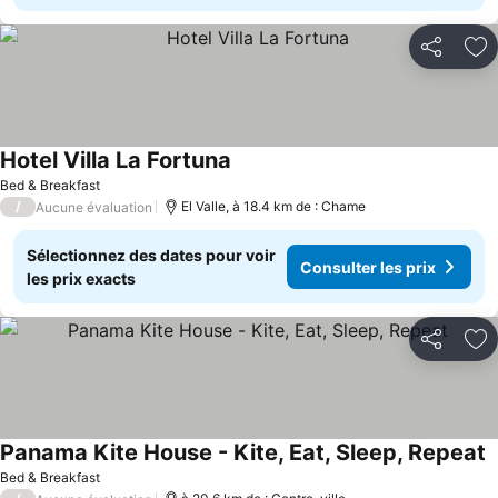
Partager
Aj
Hotel Villa La Fortuna
Bed & Breakfast
/
El Valle, à 18.4 km de : Chame
Aucune évaluation
Sélectionnez des dates pour voir
Consulter les prix
les prix exacts
Partager
Aj
Panama Kite House - Kite, Eat, Sleep, Repeat
Bed & Breakfast