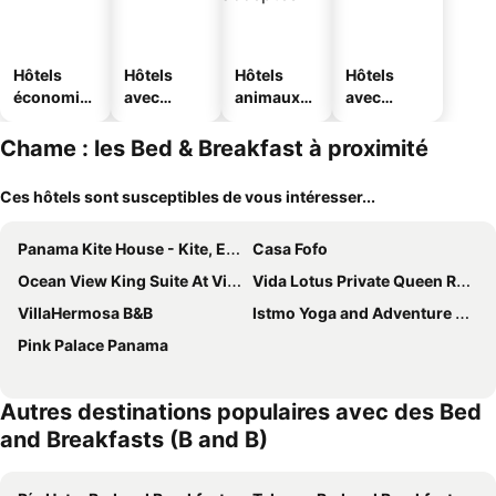
Hôtels
Hôtels
Hôtels
Hôtels
économiq
avec
animaux
avec
ues
piscine
acceptés
parking
Chame : les Bed & Breakfast à proximité
Ces hôtels sont susceptibles de vous intéresser...
Panama Kite House - Kite, Eat, Sleep, Repeat
Casa Fofo
Ocean View King Suite At Vida Lotus Retreat & Spa
Vida Lotus Private Queen Room 1
VillaHermosa B&B
Istmo Yoga and Adventure Retreat
Pink Palace Panama
Autres destinations populaires avec des Bed
and Breakfasts (B and B)