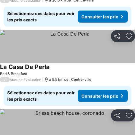
/
à 20.6 km de : Centre-ville
Aucune évaluation
Sélectionnez des dates pour voir
Consulter les prix
les prix exacts
Partager
Aj
La Casa De Perla
Bed & Breakfast
/
à 5.5 km de : Centre-ville
Aucune évaluation
Sélectionnez des dates pour voir
Consulter les prix
les prix exacts
Partager
Aj