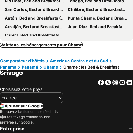
Río Hato, Bed and Breakfasts (B and B)
Taboga, Bed and Breakfasts (B and B)
San Carlos, Bed and Breakfasts (B and B)
Chilibre, Bed and Breakfasts (B and B)
Antón, Bed and Breakfasts (B and B)
Punta Chame, Bed and Breakfasts (B and B)
Arraiján, Bed and Breakfasts (B and B)
Juan Díaz, Bed and Breakfasts (B and B)
Capira, Bed and Breakfasts (B and B)
Voir tous les hébergements pour Chame
Comparateur d'hôtels
Amérique Centrale et du Sud
Panama
Panamá
Chame
Chame : les Bed & Breakfast
Facebook
Twitter
Insta
Yo
Choisissez votre pays
Ajouter sur Google
Retrouvez facilement nos résultats :
ajoutez trivago comme source
préférée sur Google.
Entreprise