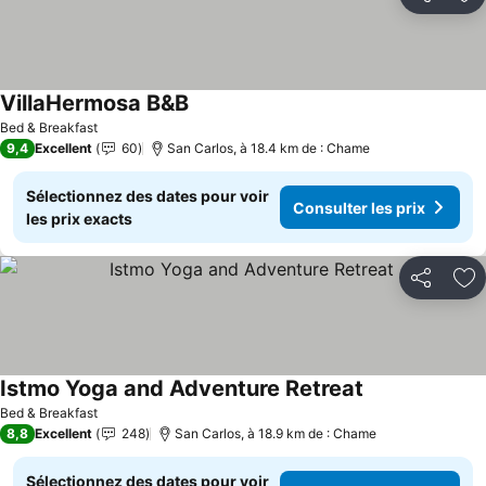
Partager
Aj
VillaHermosa B&B
Bed & Breakfast
9,4
Excellent
60
San Carlos, à 18.4 km de : Chame
Sélectionnez des dates pour voir
Consulter les prix
les prix exacts
Partager
Aj
Istmo Yoga and Adventure Retreat
Bed & Breakfast
8,8
Excellent
248
San Carlos, à 18.9 km de : Chame
Sélectionnez des dates pour voir