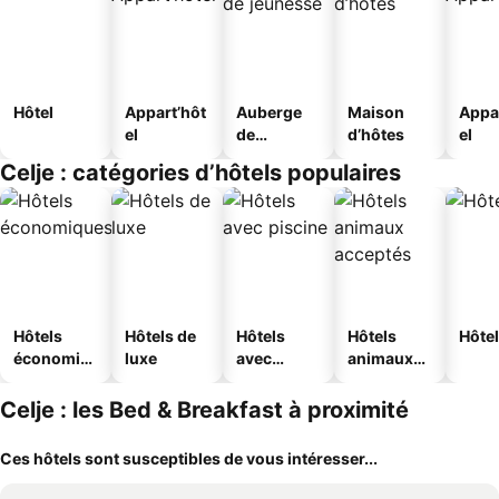
Hôtel
Appart’hôt
Auberge
Maison
Appa
el
de
d’hôtes
el
jeunesse
Celje : catégories d’hôtels populaires
Hôtels
Hôtels de
Hôtels
Hôtels
Hôtel
économiq
luxe
avec
animaux
ues
piscine
acceptés
Celje : les Bed & Breakfast à proximité
Ces hôtels sont susceptibles de vous intéresser...