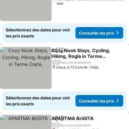
bois
Sélectionnez des dates pour voir
Consulter les prix
les prix exacts
Cozy Nook Stays, Cycling,
Partager
Ajouter à mes favoris
Hiking, Rogla in Terme
Zreče,
/
Aucune évaluation
Zrece, à 17.3 km de : Celje
Sélectionnez des dates pour voir
Consulter les prix
les prix exacts
APARTMA BriGITA
Partager
Ajouter à mes favoris
/
Aucune évaluation