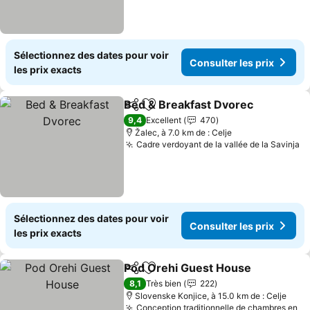
Sélectionnez des dates pour voir
Consulter les prix
les prix exacts
Bed & Breakfast Dvorec
Partager
Ajouter à mes favoris
9,4
Excellent
470
Žalec, à 7.0 km de : Celje
Cadre verdoyant de la vallée de la Savinja
Sélectionnez des dates pour voir
Consulter les prix
les prix exacts
Pod Orehi Guest House
Partager
Ajouter à mes favoris
8,1
Très bien
222
Slovenske Konjice, à 15.0 km de : Celje
Conception traditionnelle de chambres en