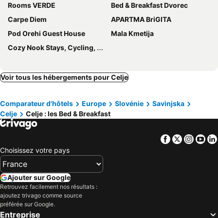
Rooms VERDE
Bed & Breakfast Dvorec
Carpe Diem
APARTMA BriGITA
Pod Orehi Guest House
Mala Kmetija
Cozy Nook Stays, Cycling, Hiking, Rogla in Terme Zreče,
Voir tous les hébergements pour Celje
Comparateur d'hôtels
Europe
Slovénie
Savinjska
Celje
Celje : les Bed & Breakfast
Facebook
Twitter
Insta
Yo
Choisissez votre pays
Ajouter sur Google
Retrouvez facilement nos résultats :
ajoutez trivago comme source
préférée sur Google.
Entreprise