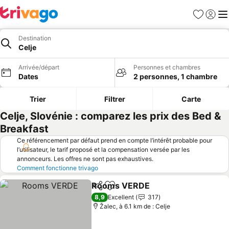
Favoris
Se con
Me
Destination
Celje
Arrivée/départ
Personnes et chambres
Dates
2 personnes, 1 chambre
Trier
Filtrer
Carte
Celje, Slovénie : comparez les prix des Bed &
Breakfast
Ce référencement par défaut prend en compte l’intérêt probable pour
l’utilisateur, le tarif proposé et la compensation versée par les
annonceurs. Les offres ne sont pas exhaustives.
Comment fonctionne trivago
Rooms VERDE
Partager
Ajouter à mes favoris
8,9
Excellent
317
Žalec, à 6.1 km de : Celje