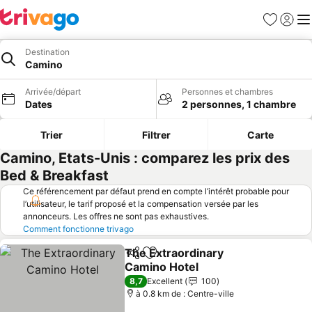
Favoris
Se con
Me
Destination
Camino
Arrivée/départ
Personnes et chambres
Dates
2 personnes, 1 chambre
Trier
Filtrer
Carte
Camino, Etats-Unis : comparez les prix des
Bed & Breakfast
Ce référencement par défaut prend en compte l’intérêt probable pour
l’utilisateur, le tarif proposé et la compensation versée par les
annonceurs. Les offres ne sont pas exhaustives.
Comment fonctionne trivago
The Extraordinary
Partager
Ajouter à mes favoris
Camino Hotel
8,7
Excellent
100
à 0.8 km de : Centre-ville