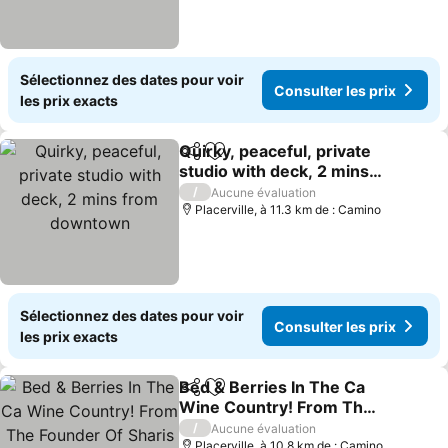
Sélectionnez des dates pour voir
Consulter les prix
les prix exacts
Quirky, peaceful, private
Partager
Ajouter à mes favoris
studio with deck, 2 mins
from downtown
/
Aucune évaluation
Placerville, à 11.3 km de : Camino
Sélectionnez des dates pour voir
Consulter les prix
les prix exacts
Bed & Berries In The Ca
Partager
Ajouter à mes favoris
Wine Country! From The
Founder Of Sharis
/
Aucune évaluation
Berries!
Placerville, à 10.8 km de : Camino