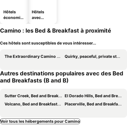
Hôtels
Hôtels
économiq
avec
ues
parking
Camino : les Bed & Breakfast à proximité
Ces hôtels sont susceptibles de vous intéresser...
The Extraordinary Camino Hotel
Quirky, peaceful, private studio with deck, 2 mins from downtown
Autres destinations populaires avec des Bed
and Breakfasts (B and B)
Sutter Creek, Bed and Breakfasts (B and B)
El Dorado Hills, Bed and Breakfasts (B and B)
Volcano, Bed and Breakfasts (B and B)
Placerville, Bed and Breakfasts (B and B)
Voir tous les hébergements pour Camino