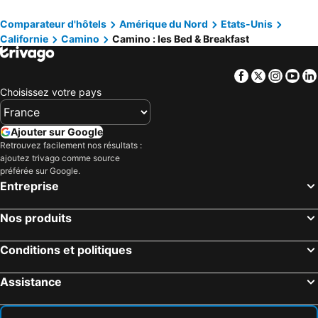
Comparateur d'hôtels
Amérique du Nord
Etats-Unis
Californie
Camino
Camino : les Bed & Breakfast
Facebook
Twitter
Insta
Yo
Choisissez votre pays
Ajouter sur Google
Retrouvez facilement nos résultats :
ajoutez trivago comme source
préférée sur Google.
Entreprise
Nos produits
Conditions et politiques
Assistance