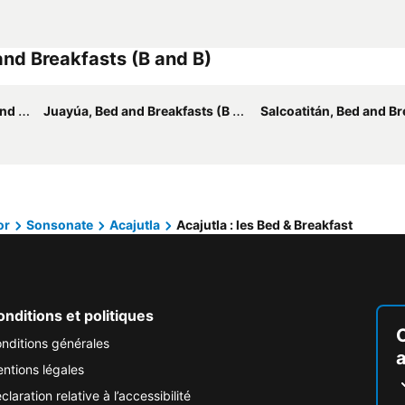
and Breakfasts (B and B)
nd B)
Juayúa, Bed and Breakfasts (B and B)
Salcoatitán, Bed and Breakfast
or
Sonsonate
Acajutla
Acajutla : les Bed & Breakfast
nditions et politiques
nditions générales
ntions légales
claration relative à l’accessibilité