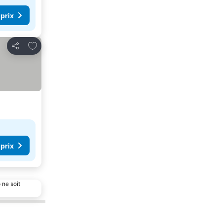
 prix
Ajouter à mes favoris
Partager
 prix
 ne soit