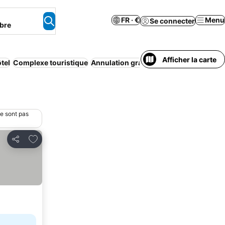
FR · €
Menu
Se connecter
bre
Afficher la carte
tel
Complexe touristique
Annulation gratuite
Aucun prépaiemen
ne sont pas
Ajouter à mes favoris
Partager