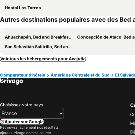
Hostal Los Tarros
Autres destinations populaires avec des Bed 
Ahuachapán, Bed and Breakfasts (B and B)
Concepción de Ataco, Bed and Breakfasts (B a
San Sebastián Salitrillo, Bed and Breakfasts (B and B)
Voir tous les hébergements pour Acajutla
Comparateur d'hôtels
Amérique Centrale et du Sud
El Salvad
Choisissez votre pays
Co
Co
Ajouter sur Google
Me
Retrouvez facilement nos résultats :
Dé
ajoutez trivago comme source