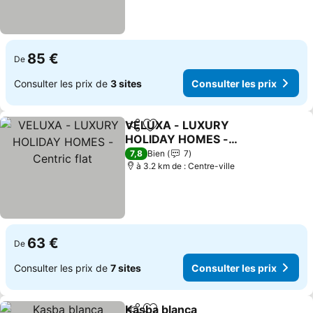
85 €
De
Consulter les prix de
3 sites
Consulter les prix
VELUXA - LUXURY
Partager
Ajouter à mes favoris
HOLIDAY HOMES -
Centric flat
Consulter les prix
7,8
Bien
7
à 3.2 km de : Centre-ville
63 €
De
Consulter les prix de
7 sites
Consulter les prix
Kasba blanca