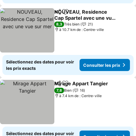
NOUVEAU, Residence
Partager
Ajouter à mes favoris
Cap Spartel avec une vue
sur mer
Consulter les prix
8,3
Très bien
21
à 10.7 km de : Centre-ville
Sélectionnez des dates pour voir
Consulter les prix
les prix exacts
Mirage Appart Tangier
Partager
Ajouter à mes favoris
Con
7,8
Bien
16
à 7.4 km de : Centre-ville
Sélectionnez des dates pour voir