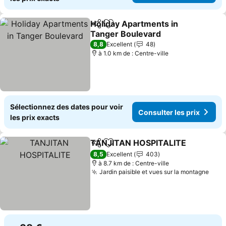
Holiday Apartments in
Partager
Ajouter à mes favoris
Tanger Boulevard
Consulter les prix
8,8
Excellent
48
à 1.0 km de : Centre-ville
Sélectionnez des dates pour voir
Consulter les prix
les prix exacts
TANJITAN HOSPITALITE
Partager
Ajouter à mes favoris
Co
8,5
Excellent
403
à 8.7 km de : Centre-ville
Jardin paisible et vues sur la montagne
Cons