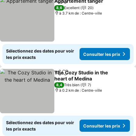
Appartement tanger
Partager
Ajouter à mes favoris
Consul
8,6
Excellent
20
à 3.7 km de : Centre-ville
Sélectionnez des dates pour voir
Consulter les prix
les prix exacts
The Cozy Studio in the
Partager
Ajouter à mes favoris
heart of Medina
Consulter les prix
8,4
Très bien
7
à 0.2 km de : Centre-ville
Sélectionnez des dates pour voir
Consulter les prix
les prix exacts