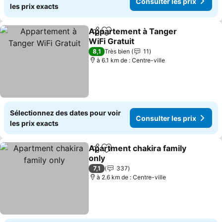
Consulter les prix
les prix exacts
Appartement à Tanger
Partager
Ajouter à mes favoris
WiFi Gratuit
Consulter les prix
8,1
Très bien
11
à 6.1 km de : Centre-ville
Sélectionnez des dates pour voir
Consulter les prix
les prix exacts
Apartment chakira family
Partager
Ajouter à mes favoris
only
Consulter les prix
7,1
337
à 2.6 km de : Centre-ville