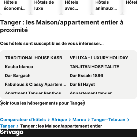
Hôtels
Hôtels de
Hôtels
Hôtels
Hôtel
économiq
luxe
avec
animaux
ues
piscine
acceptés
Tanger : les Maison/appartement entier à
proximité
Ces hôtels sont susceptibles de vous intéresser...
TRADITIONAL HOUSE KASBAH OF TANGIER
VELUXA - LUXURY HOLIDAY HOMES - Centric flat
Kasba blanca
TANJITAN HOSPITALITE
Dar Bargach
Dar Essaki 1886
Fabulous & Classy Apartement
Dar El Hayet
Apartment Tanger Penthouse Duplex With Sea View
Appartement tanger
Bright And Spacious Apartment
Luxury Beach Apartment with Balcony, free Wi-Fi & AC
Voir tous les hébergements pour Tanger
Beautiful Apartment On The Corniche In Playa Modern Residence With Rooftop
Dar Hadana - Ancienne Medina Tanger
Comparateur d'hôtels
Afrique
Maroc
Tanger-Tétouan
serenity Stays-Luxury Suites & Appart 8
Apartment/ Flat - Tanger
Tanger
Tanger : les Maison/appartement entier
Luxury & Clean Close To The Sea
Tidy And Calm Accommodation Equiped With Wifi Connection