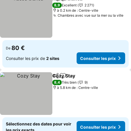
Partager
Ajouter à mes favoris
Consulter les
8,9
Excellent
2 271
à 0.2 km de : Centre-ville
Chambres avec vue sur la mer ou la ville
Con
80 €
De
Consulter les prix de
2 sites
Consulter les prix
Cozy Stay
Partager
Ajouter à mes favoris
Consulter les pri
8,4
Très bien
9
à 5.8 km de : Centre-ville
Sélectionnez des dates pour voir
Consulter les prix
les prix exacts