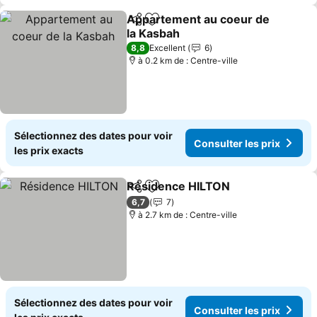
Appartement au coeur de
Partager
Ajouter à mes favoris
la Kasbah
Consulter les prix
8,8
Excellent
6
à 0.2 km de : Centre-ville
Sélectionnez des dates pour voir
Consulter les prix
les prix exacts
Résidence HILTON
Partager
Ajouter à mes favoris
Consulte
6,7
7
à 2.7 km de : Centre-ville
Sélectionnez des dates pour voir
Consulter les prix