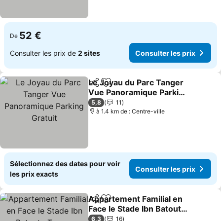
52 €
De
Consulter les prix de
2 sites
Consulter les prix
Le Joyau du Parc Tanger
Partager
Ajouter à mes favoris
Vue Panoramique Parking
Gratuit
Consulter les prix
5,8
11
à 1.4 km de : Centre-ville
Sélectionnez des dates pour voir
Consulter les prix
les prix exacts
Appartement Familial en
Partager
Ajouter à mes favoris
Face le Stade Ibn Batouta
Tanger
Consulter les prix
6,3
16