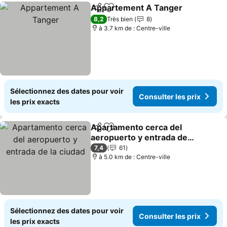
Appartement A Tanger
Partager
Ajouter à mes favoris
Con
8,2
Très bien
8
à 3.7 km de : Centre-ville
Sélectionnez des dates pour voir
Consulter les prix
les prix exacts
Apartamento cerca del
Partager
Ajouter à mes favoris
aeropuerto y entrada de
la ciudad
Consulter les prix
7,4
61
à 5.0 km de : Centre-ville
Sélectionnez des dates pour voir
Consulter les prix
les prix exacts