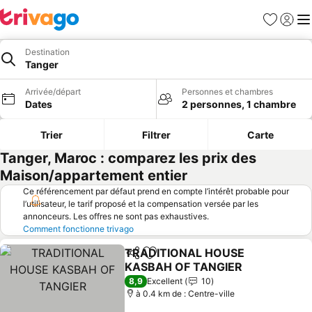
Favoris
Se con
Me
Destination
Tanger
Arrivée/départ
Personnes et chambres
Dates
2 personnes, 1 chambre
Trier
Filtrer
Carte
Tanger, Maroc : comparez les prix des
Maison/appartement entier
Ce référencement par défaut prend en compte l’intérêt probable pour
l’utilisateur, le tarif proposé et la compensation versée par les
annonceurs. Les offres ne sont pas exhaustives.
Comment fonctionne trivago
TRADITIONAL HOUSE
Partager
Ajouter à mes favoris
KASBAH OF TANGIER
Consulter les prix
8,9
Excellent
10
à 0.4 km de : Centre-ville