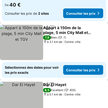
40 €
De
Consulter les prix de
2 sites
Consulter les prix
Appart à 150m de la
Partager
Ajouter à mes favoris
plage, 5 min City Mall et
TGV
Consulter les prix
7,9
Bien
7
à 3.1 km de : Centre-ville
Sélectionnez des dates pour voir
Consulter les prix
les prix exacts
Dar El Hayet
Partager
Ajouter à mes favoris
Consulter les 
8,5
Excellent
655
à 0.1 km de : Centre-ville