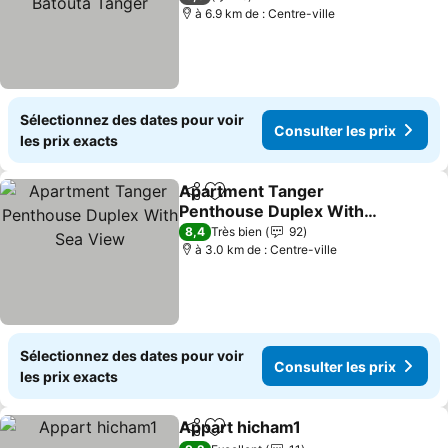
à 6.9 km de : Centre-ville
Sélectionnez des dates pour voir
Consulter les prix
les prix exacts
Apartment Tanger
Partager
Ajouter à mes favoris
Penthouse Duplex With
Sea View
Consulter les prix
8,4
Très bien
92
à 3.0 km de : Centre-ville
Sélectionnez des dates pour voir
Consulter les prix
les prix exacts
Appart hicham1
Partager
Ajouter à mes favoris
Consulter l