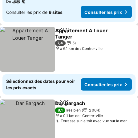
38 €
De
Consulter les prix de
9 sites
Consulter les prix
Appartement A Louer
Partager
Ajouter à mes favoris
Tanger
Consulter les prix
7,4
5
à 6.1 km de : Centre-ville
Sélectionnez des dates pour voir
Consulter les prix
les prix exacts
Dar Bargach
Partager
Ajouter à mes favoris
Consulter les 
8,1
Très bien
2 004
à 0.1 km de : Centre-ville
Terrasse sur le toit avec vue sur la mer
Consu