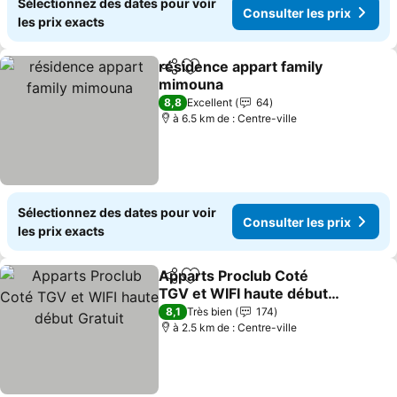
Sélectionnez des dates pour voir
Consulter les prix
les prix exacts
résidence appart family
Partager
Ajouter à mes favoris
mimouna
Consulter les prix
8,8
Excellent
64
à 6.5 km de : Centre-ville
Sélectionnez des dates pour voir
Consulter les prix
les prix exacts
Apparts Proclub Coté
Partager
Ajouter à mes favoris
TGV et WIFI haute début
Gratuit
Consulter les prix
8,1
Très bien
174
à 2.5 km de : Centre-ville