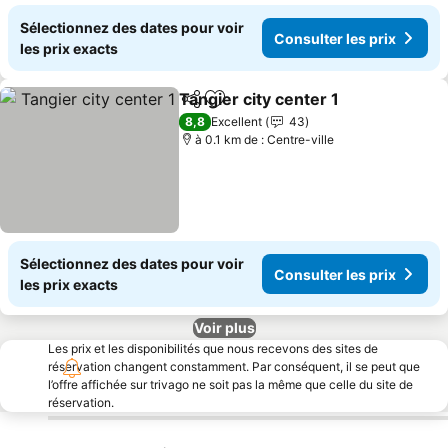
Sélectionnez des dates pour voir
Consulter les prix
les prix exacts
Tangier city center 1
Partager
Ajouter à mes favoris
Consul
8,8
Excellent
43
à 0.1 km de : Centre-ville
Sélectionnez des dates pour voir
Consulter les prix
les prix exacts
Voir plus
Les prix et les disponibilités que nous recevons des sites de
réservation changent constamment. Par conséquent, il se peut que
l’offre affichée sur trivago ne soit pas la même que celle du site de
réservation.