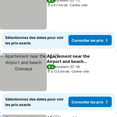
9,2
Excellent
11
à 6.7 km de : Centre-ville
Sélectionnez des dates pour voir
Consulter les prix
les prix exacts
Apartement near the
Partager
Ajouter à mes favoris
Airport and beach
Gzenaya
Consulter les prix
9,3
Excellent
18
à 12.5 km de : Centre-ville
Sélectionnez des dates pour voir
Consulter les prix
les prix exacts