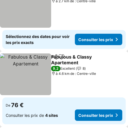
à 2.7 km de : Centre-ville
Sélectionnez des dates pour voir
Consulter les prix
les prix exacts
Fabulous & Classy
Partager
Ajouter à mes favoris
Apartement
Consulter les prix
9,2
Excellent
8
à 4.6 km de : Centre-ville
76 €
De
Consulter les prix de
4 sites
Consulter les prix