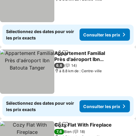
Sélectionnez des dates pour voir
Consulter les prix
les prix exacts
Appartement Familial
Partager
Ajouter à mes favoris
Près d'aéroport Ibn
Batouta Tanger
Consulter les prix
6,6
14
à 8.8 km de : Centre-ville
Sélectionnez des dates pour voir
Consulter les prix
les prix exacts
Cozy Flat With Fireplace
Partager
Ajouter à mes favoris
Co
7,6
Bien
18