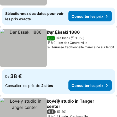
Sélectionnez des dates pour voir
Consulter les prix
les prix exacts
Dar Essaki 1886
Partager
Ajouter à mes favoris
Consulter 
8,3
Très bien
1 058
à 0.1 km de : Centre-ville
Terrasse traditionnelle marocaine sur le toit
C
38 €
De
Consulter les prix de
2 sites
Consulter les prix
Lovely studio in Tanger
Partager
Ajouter à mes favoris
center
Consulter les prix
6,5
20
à 0.5 km de : Centre-ville