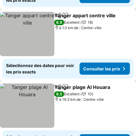
les prix exacts
Tanger appart centre ville
Partager
Ajouter à mes favoris
8,6
Excellent
18
à 1.0 km de : Centre-ville
Sélectionnez des dates pour voir
Consulter les prix
les prix exacts
Tanger plage Al Houara
Partager
Ajouter à mes favoris
Co
8,5
Excellent
10
à 19.3 km de : Centre-ville