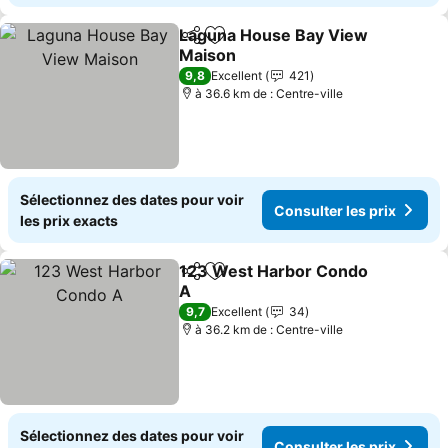
Laguna House Bay View
Partager
Ajouter à mes favoris
Maison
9,8
Excellent
421
à 36.6 km de : Centre-ville
Sélectionnez des dates pour voir
Consulter les prix
les prix exacts
123 West Harbor Condo
Partager
Ajouter à mes favoris
A
9,7
Excellent
34
à 36.2 km de : Centre-ville
Sélectionnez des dates pour voir
Consulter les prix