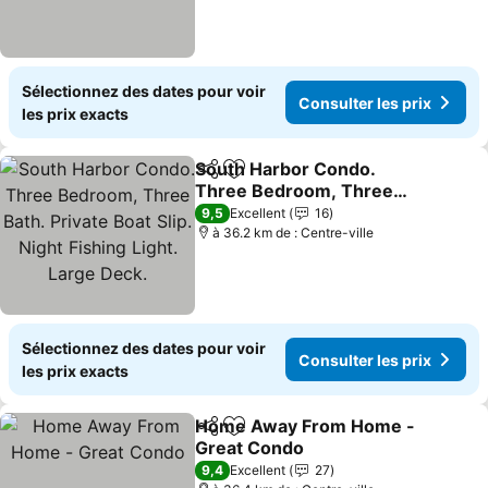
Sélectionnez des dates pour voir
Consulter les prix
les prix exacts
South Harbor Condo.
Partager
Ajouter à mes favoris
Three Bedroom, Three
Bath. Private Boat Slip.
9,5
Excellent
16
Night Fishing Light. Large
à 36.2 km de : Centre-ville
Deck.
Sélectionnez des dates pour voir
Consulter les prix
les prix exacts
Home Away From Home -
Partager
Ajouter à mes favoris
Great Condo
9,4
Excellent
27