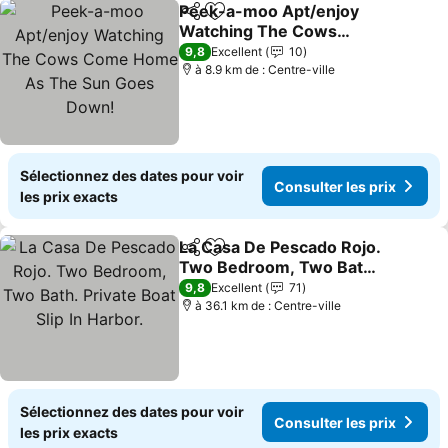
Peek-a-moo Apt/enjoy
Partager
Ajouter à mes favoris
Watching The Cows
Come Home As The Sun
9,8
Excellent
10
Goes Down!
à 8.9 km de : Centre-ville
Sélectionnez des dates pour voir
Consulter les prix
les prix exacts
La Casa De Pescado Rojo.
Partager
Ajouter à mes favoris
Two Bedroom, Two Bath.
Private Boat Slip In
9,8
Excellent
71
Harbor.
à 36.1 km de : Centre-ville
Sélectionnez des dates pour voir
Consulter les prix
les prix exacts