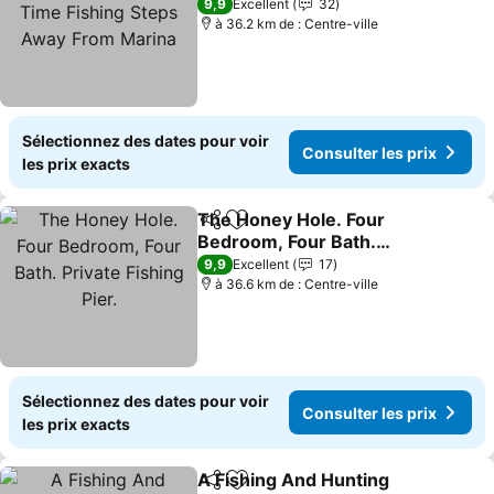
Fishing Steps Away From
9,9
Excellent
32
Marina
à 36.2 km de : Centre-ville
Sélectionnez des dates pour voir
Consulter les prix
les prix exacts
The Honey Hole. Four
Partager
Ajouter à mes favoris
Bedroom, Four Bath.
Private Fishing Pier.
9,9
Excellent
17
à 36.6 km de : Centre-ville
Sélectionnez des dates pour voir
Consulter les prix
les prix exacts
A Fishing And Hunting
Partager
Ajouter à mes favoris