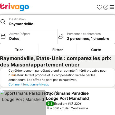
Favoris
Se con
Me
Destination
Raymondville
Arrivée/départ
Personnes et chambres
Dates
2 personnes, 1 chambre
Trier
Filtrer
Carte
Raymondville, Etats-Unis : comparez les prix
des Maison/appartement entier
Ce référencement par défaut prend en compte l’intérêt probable pour
l’utilisateur, le tarif proposé et la compensation versée par les
annonceurs. Les offres ne sont pas exhaustives.
Comment fonctionne trivago
Sportsmans Paradise
Partager
Ajouter à mes favoris
Lodge Port Mansfield
9,8
Excellent
220
à 36.6 km de : Centre-ville