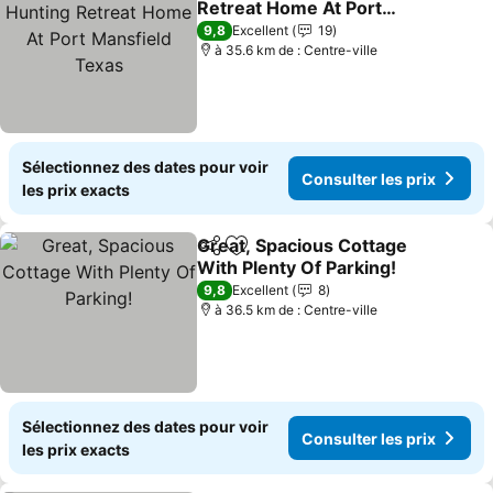
Retreat Home At Port
Mansfield Texas
9,8
Excellent
19
à 35.6 km de : Centre-ville
Sélectionnez des dates pour voir
Consulter les prix
les prix exacts
Great, Spacious Cottage
Partager
Ajouter à mes favoris
With Plenty Of Parking!
9,8
Excellent
8
à 36.5 km de : Centre-ville
Sélectionnez des dates pour voir
Consulter les prix
les prix exacts