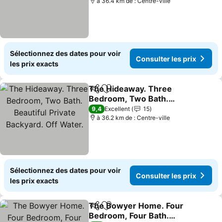
à 36.4 km de : Centre-ville
Sélectionnez des dates pour voir
Consulter les prix
les prix exacts
The Hideaway. Three
Partager
Ajouter à mes favoris
Bedroom, Two Bath.
Beautiful Private
9,4
Excellent
15
Backyard. Off Water.
à 36.2 km de : Centre-ville
Sélectionnez des dates pour voir
Consulter les prix
les prix exacts
The Bowyer Home. Four
Partager
Ajouter à mes favoris
Bedroom, Four Bath.