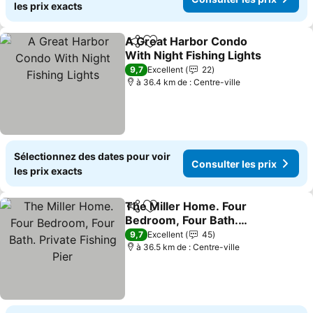
les prix exacts
A Great Harbor Condo
Partager
Ajouter à mes favoris
With Night Fishing Lights
9,7
Excellent
22
à 36.4 km de : Centre-ville
Sélectionnez des dates pour voir
Consulter les prix
les prix exacts
The Miller Home. Four
Partager
Ajouter à mes favoris
Bedroom, Four Bath.
Private Fishing Pier
9,7
Excellent
45
à 36.5 km de : Centre-ville