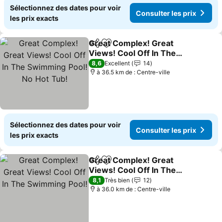
Sélectionnez des dates pour voir
Consulter les prix
les prix exacts
Great Complex! Great
Partager
Ajouter à mes favoris
Views! Cool Off In The
Swimming Pool! No Hot
8,6
Excellent
14
Tub!
à 36.5 km de : Centre-ville
Sélectionnez des dates pour voir
Consulter les prix
les prix exacts
Great Complex! Great
Partager
Ajouter à mes favoris
Views! Cool Off In The
Swimming Pool!
8,1
Très bien
12
à 36.0 km de : Centre-ville