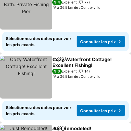
Private Fishing Pier
9,4
Excellent
77
à 36.5 km de : Centre-ville
Sélectionnez des dates pour voir
Consulter les prix
les prix exacts
Cozy Waterfront Cottage!
Partager
Ajouter à mes favoris
Excellent Fishing!
9,3
Excellent
14
à 36.5 km de : Centre-ville
Sélectionnez des dates pour voir
Consulter les prix
les prix exacts
Just Remodeled!