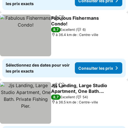
Consulter les prix
les prix exacts
Fabulous Fishermans
Partager
Ajouter à mes favoris
Condo!
8,7
Excellent
6
à 36.4 km de : Centre-ville
Sélectionnez des dates pour voir
Consulter les prix
les prix exacts
Jjs Landing, Large Studio
Partager
Ajouter à mes favoris
Apartment, One Bath.
Private Fishing Pier.
8,7
Excellent
54
à 36.5 km de : Centre-ville