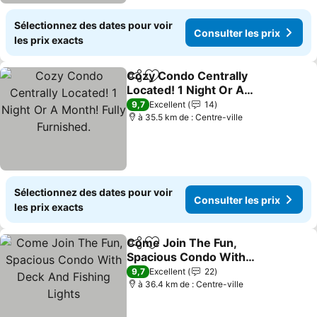
Sélectionnez des dates pour voir
Consulter les prix
les prix exacts
Cozy Condo Centrally
Partager
Ajouter à mes favoris
Located! 1 Night Or A
Month! Fully Furnished.
9,7
Excellent
14
à 35.5 km de : Centre-ville
Sélectionnez des dates pour voir
Consulter les prix
les prix exacts
Come Join The Fun,
Partager
Ajouter à mes favoris
Spacious Condo With
Deck And Fishing Lights
9,7
Excellent
22
à 36.4 km de : Centre-ville