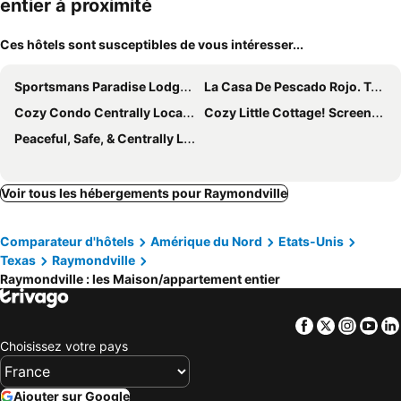
entier à proximité
Ces hôtels sont susceptibles de vous intéresser...
Sportsmans Paradise Lodge Port Mansfield
La Casa De Pescado Rojo. Two Bedroom, Two Bath. Private Boat Slip In Harbor.
Cozy Condo Centrally Located! 1 Night Or A Month! Fully Furnished.
Cozy Little Cottage! Screened In Front Porch.
Peaceful, Safe, & Centrally Located 1-bedroom House In Raymondville Tx
Voir tous les hébergements pour Raymondville
Comparateur d'hôtels
Amérique du Nord
Etats-Unis
Texas
Raymondville
Raymondville : les Maison/appartement entier
Facebook
Twitter
Insta
Yo
Choisissez votre pays
Ajouter sur Google