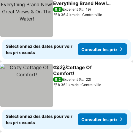
Partager
Ajouter à mes favoris
Everything Brand New!
Great Views & On The
9,3
Excellent
19
Water!
à 36.4 km de : Centre-ville
Sélectionnez des dates pour voir
Consulter les prix
les prix exacts
Cozy Cottage Of
Partager
Ajouter à mes favoris
Comfort!
9,2
Excellent
22
à 36.1 km de : Centre-ville
Sélectionnez des dates pour voir
Consulter les prix
les prix exacts