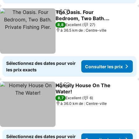
The Oasis. Four
Partager
Ajouter à mes favoris
Bedroom, Two Bath.
Private Fishing Pier.
8,8
Excellent
27
à 36.5 km de : Centre-ville
Sélectionnez des dates pour voir
Consulter les prix
les prix exacts
Homely House On The
Partager
Ajouter à mes favoris
Water!
8,7
Excellent
6
à 36.0 km de : Centre-ville
Sélectionnez des dates pour voir