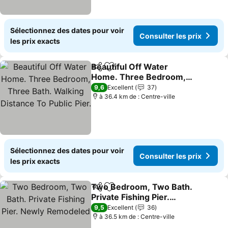
Sélectionnez des dates pour voir
Consulter les prix
les prix exacts
Beautiful Off Water
Partager
Ajouter à mes favoris
Home. Three Bedroom,
Three Bath. Walking
9,6
Excellent
37
Distance To Public Pier.
à 36.4 km de : Centre-ville
Sélectionnez des dates pour voir
Consulter les prix
les prix exacts
Two Bedroom, Two Bath.
Partager
Ajouter à mes favoris
Private Fishing Pier.
Newly Remodeled
9,5
Excellent
36
à 36.5 km de : Centre-ville