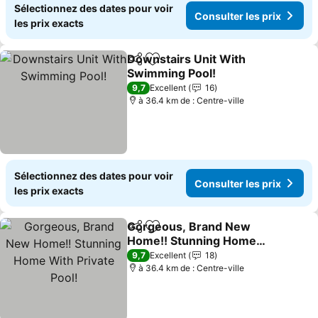
Sélectionnez des dates pour voir
Consulter les prix
les prix exacts
Downstairs Unit With
Partager
Ajouter à mes favoris
Swimming Pool!
9,7
Excellent
16
à 36.4 km de : Centre-ville
Sélectionnez des dates pour voir
Consulter les prix
les prix exacts
Gorgeous, Brand New
Partager
Ajouter à mes favoris
Home!! Stunning Home
With Private Pool!
9,7
Excellent
18
à 36.4 km de : Centre-ville