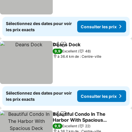
Sélectionnez des dates pour voir
Consulter les prix
les prix exacts
Deans Dock
Partager
Ajouter à mes favoris
9,9
Excellent
48
à 36.4 km de : Centre-ville
Sélectionnez des dates pour voir
Consulter les prix
les prix exacts
Beautiful Condo In The
Partager
Ajouter à mes favoris
Harbor With Spacious
Deck
9,9
Excellent
22
à 36.2 km de : Centre-ville