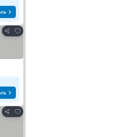
rix
Ajouter à mes favoris
Partager
rix
Ajouter à mes favoris
Partager