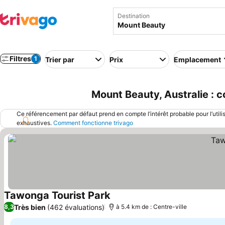
Destination
Filtres
1
Trier par
Prix
Emplacement
Mount Beauty, Australie : 
Ce référencement par défaut prend en compte l’intérêt probable pour l’utili
exhaustives.
Comment fonctionne trivago
Tawonga Tourist Park
Consulter les prix
Très bien
(462 évaluations)
8,3
à 5.4 km de : Centre-ville