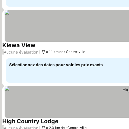
Kiewa View
Consulter les prix
Aucune évaluation
/
à 1.1 km de : Centre-ville
Sélectionnez des dates pour voir les prix exacts
High Country Lodge
Consulter les prix
Aucune évaluation
/
à 2.0 km de : Centre-ville