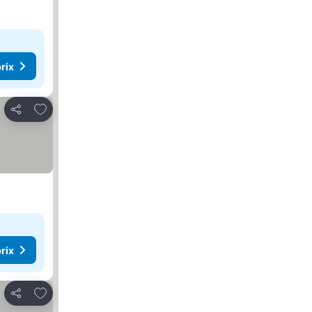
rix
Ajouter à mes favoris
Partager
rix
Ajouter à mes favoris
Partager