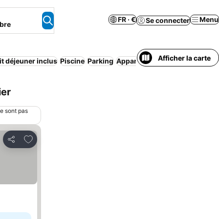
FR · €
Menu
Se connecter
bre
Afficher la carte
it déjeuner inclus
Piscine
Parking
Appart’hôtel
ier
ne sont pas
Ajouter à mes favoris
Partager