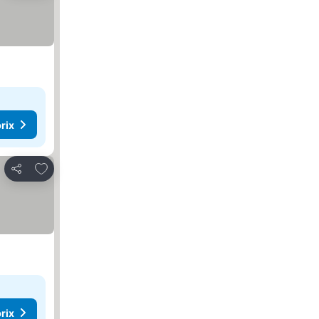
rix
Ajouter à mes favoris
Partager
rix