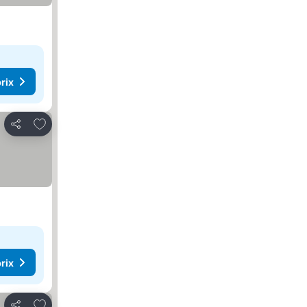
rix
Ajouter à mes favoris
Partager
rix
Ajouter à mes favoris