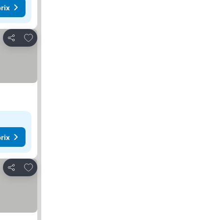
rix
Ajouter à mes favoris
Partager
rix
Ajouter à mes favoris
Partager