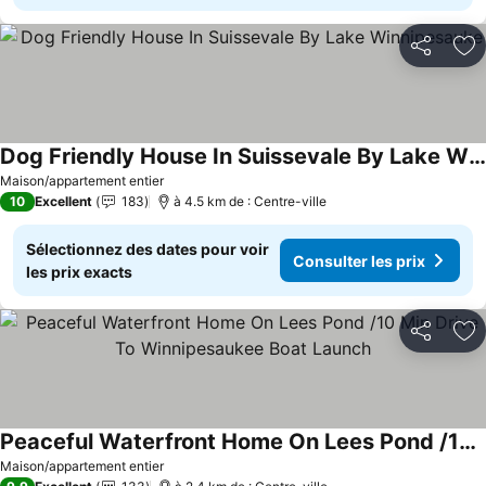
Partager
Aj
Dog Friendly House In Suissevale By Lake Winnipesauke
Maison/appartement entier
10
Excellent
183
à 4.5 km de : Centre-ville
Sélectionnez des dates pour voir
Consulter les prix
les prix exacts
Partager
Aj
Peaceful Waterfront Home On Lees Pond /10 Min Drive To Winnipesaukee Boat Launch
Maison/appartement entier