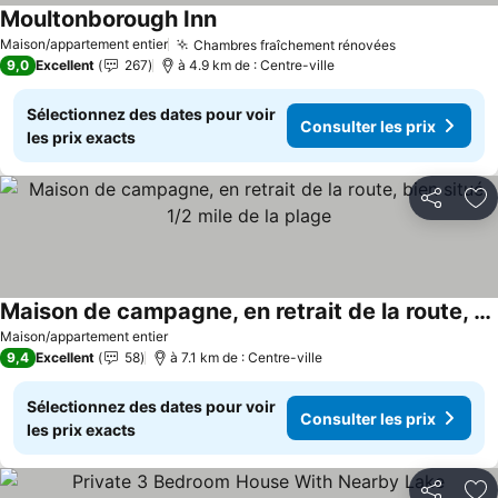
Moultonborough Inn
Maison/appartement entier
Chambres fraîchement rénovées
9,0
Excellent
267
à 4.9 km de : Centre-ville
Sélectionnez des dates pour voir
Consulter les prix
les prix exacts
Partager
Aj
Maison de campagne, en retrait de la route, bien situé, 1/2 mile de la plage
Maison/appartement entier
9,4
Excellent
58
à 7.1 km de : Centre-ville
Sélectionnez des dates pour voir
Consulter les prix
les prix exacts