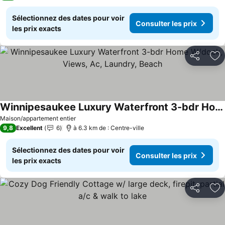
Sélectionnez des dates pour voir
Consulter les prix
les prix exacts
Partager
Aj
Winnipesaukee Luxury Waterfront 3-bdr Home W/dock, Views, Ac, Laundry, Beach
Maison/appartement entier
9,8
Excellent
6
à 6.3 km de : Centre-ville
Sélectionnez des dates pour voir
Consulter les prix
les prix exacts
Partager
Aj