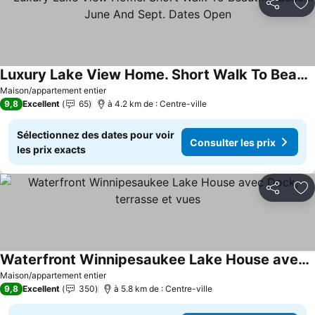
Partager
Aj
Luxury Lake View Home. Short Walk To Beautiful Beach. June And Sept. Dates Open
Maison/appartement entier
9,8
Excellent
65
à 4.2 km de : Centre-ville
Sélectionnez des dates pour voir
Consulter les prix
les prix exacts
Partager
Aj
Waterfront Winnipesaukee Lake House avec Dock, terrasse et vues
Maison/appartement entier
9,8
Excellent
350
à 5.8 km de : Centre-ville