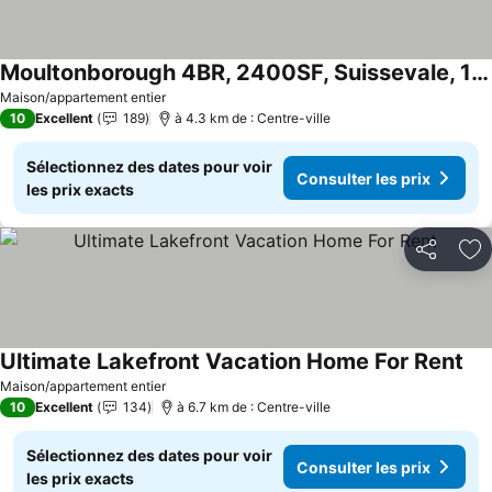
Moultonborough 4BR, 2400SF, Suissevale, 1/2 ml à la plage, 3 ml Château dans les nuages
Maison/appartement entier
10
Excellent
189
à 4.3 km de : Centre-ville
Sélectionnez des dates pour voir
Consulter les prix
les prix exacts
Partager
Aj
Ultimate Lakefront Vacation Home For Rent
Maison/appartement entier
10
Excellent
134
à 6.7 km de : Centre-ville
Sélectionnez des dates pour voir
Consulter les prix
les prix exacts