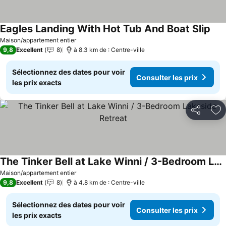
Eagles Landing With Hot Tub And Boat Slip
Maison/appartement entier
9,8
Excellent
8
à 8.3 km de : Centre-ville
Sélectionnez des dates pour voir
Consulter les prix
les prix exacts
Partager
Aj
The Tinker Bell at Lake Winni / 3-Bedroom Lakeside Retreat
Maison/appartement entier
9,8
Excellent
8
à 4.8 km de : Centre-ville
Sélectionnez des dates pour voir
Consulter les prix
les prix exacts