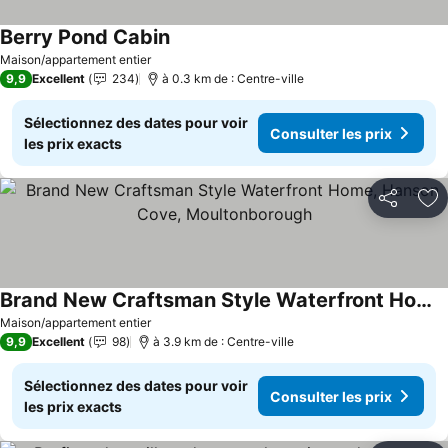
Berry Pond Cabin
Maison/appartement entier
9,9
Excellent
234
à 0.3 km de : Centre-ville
Sélectionnez des dates pour voir
Consulter les prix
les prix exacts
Partager
Aj
Brand New Craftsman Style Waterfront Home, Hanson Cove, Moultonborough
Maison/appartement entier
9,9
Excellent
98
à 3.9 km de : Centre-ville
Sélectionnez des dates pour voir
Consulter les prix
les prix exacts