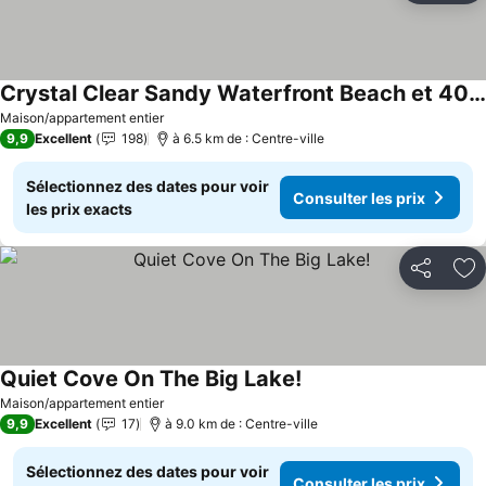
Crystal Clear Sandy Waterfront Beach et 40 'Dock
Maison/appartement entier
9,9
Excellent
198
à 6.5 km de : Centre-ville
Sélectionnez des dates pour voir
Consulter les prix
les prix exacts
Partager
Aj
Quiet Cove On The Big Lake!
Maison/appartement entier
9,9
Excellent
17
à 9.0 km de : Centre-ville
Sélectionnez des dates pour voir
Consulter les prix