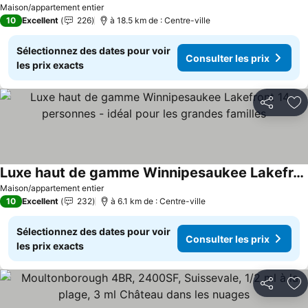
Maison/appartement entier
10
Excellent
226
à 18.5 km de : Centre-ville
Sélectionnez des dates pour voir
Consulter les prix
les prix exacts
Partager
Aj
Luxe haut de gamme Winnipesaukee Lakefront 14 personnes - idéal pour les grandes familles
Maison/appartement entier
10
Excellent
232
à 6.1 km de : Centre-ville
Sélectionnez des dates pour voir
Consulter les prix
les prix exacts
Partager
Aj