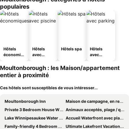
populaires
Hôtels
Hôtels
Hôtels spa
Hôtels
économiq
avec
avec
ues
piscine
parking
Moultonborough : les Maison/appartement
entier à proximité
Ces hôtels sont susceptibles de vous intéresser...
Moultonborough Inn
Maison de campagne, en retrait de la route, bien situé, 1/2 mile de la plage
Private 3 Bedroom House With Nearby Lake
Animaux acceptés, plage / quai de sable privé, Spectaculaire Winnipesaukee Lake / Mountain
Lake Winnipesaukee Water Front Cottage With Private Dock And Beach
Accueil Waterfront avec plage de sable privée et grand quai U.
Family-friendly 4 Bedroom Home In Wonderful Suissevale Association.
Ultimate Lakefront Vacation Home For Rent