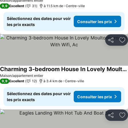
Maison/appartement entier
9,9
Excellent
31
à 11.5 km de : Centre-ville
Sélectionnez des dates pour voir
Consulter les prix
les prix exacts
Partager
Aj
Charming 3-bedroom House In Lovely Moultonborough With Wifi, Ac
Maison/appartement entier
9,9
Excellent
12
à 3.4 km de : Centre-ville
Sélectionnez des dates pour voir
Consulter les prix
les prix exacts
Partager
Aj