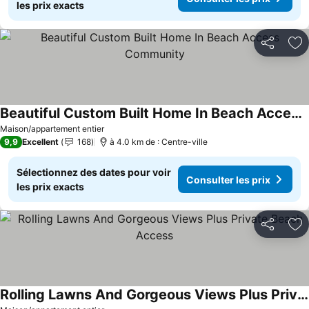
les prix exacts
Partager
Aj
Beautiful Custom Built Home In Beach Access Community
Maison/appartement entier
9,9
Excellent
168
à 4.0 km de : Centre-ville
Sélectionnez des dates pour voir
Consulter les prix
les prix exacts
Partager
Aj
Rolling Lawns And Gorgeous Views Plus Private Beach Access