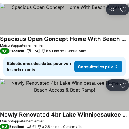
Partager
Aj
Spacious Open Concept Home With Beach Access
Maison/appartement entier
9,8
Excellent
124
à 5.1 km de : Centre-ville
Sélectionnez des dates pour voir
Consulter les prix
les prix exacts
Partager
Aj
Newly Renovated 4br Lake Winnipesaukee Home – Beach Access & Boat Ramp!
Maison/appartement entier
9,8
Excellent
6
à 2.8 km de : Centre-ville