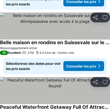
Consulter les prix
les prix exacts
Partager
Aj
Belle maison en rondins en Suissevale sur le lac Winnipesaukee avec accès à la plage
Maison/appartement entier
10
Excellent
376
à 4.5 km de : Centre-ville
Sélectionnez des dates pour voir
Consulter les prix
les prix exacts
Partager
Aj
Peaceful Waterfront Getaway Full Of Attractions Year Round!