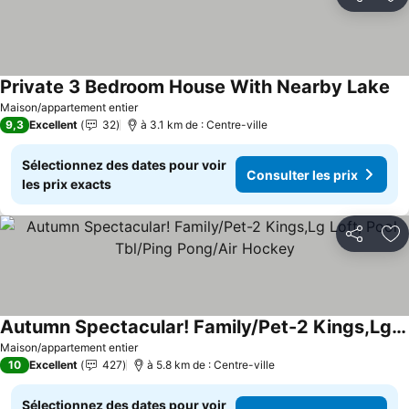
Partager
Aj
Private 3 Bedroom House With Nearby Lake
Maison/appartement entier
9,3
Excellent
32
à 3.1 km de : Centre-ville
Sélectionnez des dates pour voir
Consulter les prix
les prix exacts
Partager
Aj
Autumn Spectacular! Family/Pet-2 Kings,Lg Loft, Pool Tbl/Ping Pong/Air Hockey
Maison/appartement entier
10
Excellent
427
à 5.8 km de : Centre-ville
Sélectionnez des dates pour voir