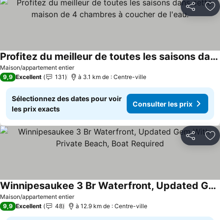
Partager
Aj
Profitez du meilleur de toutes les saisons dans cette maison de 4 chambres à coucher de l'eau.
Maison/appartement entier
9,9
Excellent
131
à 3.1 km de : Centre-ville
Sélectionnez des dates pour voir
Consulter les prix
les prix exacts
Partager
Aj
Winnipesaukee 3 Br Waterfront, Updated Gem With Private Beach, Boat Required
Maison/appartement entier
9,9
Excellent
48
à 12.9 km de : Centre-ville