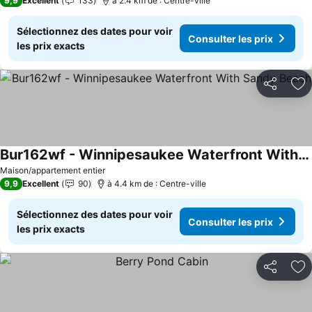
9,9
Excellent
133
à 2.4 km de : Centre-ville
Sélectionnez des dates pour voir
Consulter les prix
les prix exacts
Partager
Aj
Bur162wf - Winnipesaukee Waterfront With Sandy Beach
Maison/appartement entier
9,9
Excellent
90
à 4.4 km de : Centre-ville
Sélectionnez des dates pour voir
Consulter les prix
les prix exacts
Partager
Aj