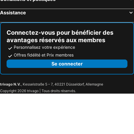
Squam Suite - Waterfront
Living The Lake Winnipesaukee Life! Awesome Views,water Access, Beach, Pool, Ect
Le lac et montagne. Resort Piscine, plage, bain à remous, Beach Bar, & Autres Services
?nhs #1 Lake. Lake Winnipesaukee!!! Beach, Hot Tub/pool, Volleyball, Beach ?
Assistance
Save On Gas! Weirs Beach Prime Location
Weirs Beach 2 Bedroom Cottage Steps Away From Lake & Beach
Winnipesaukee Lakefront W/ Dock
Condo With Lake Access, Min Walk Of Weirs Beach.
Connectez-vous pour bénéficier des
Short Walk To All The Fun! Loads Of Character
Cedar Lodge Room w/ Lake Views!
avantages réservés aux membres
Million Dollar View Only 1/4 Mile From Weirs Beach
Mise à jour Weirs Beach, Village De Winnipesaukee Condo
Personnalisez votre expérience
Family Friendly Rustic Newly Renovated Cabin Abutting The White Lake State Park.
Condo de charme pour 8 personnes - Ski Gunstock ou Nager à Winnipesaukee
Offres fidélité et Prix membres
Charming Cabin With Wifi In Tuftonboro - Perfect Ice Fishing Retreat
Lakeview @ Cedar Lodge... In The Heart Of Lakes Region!
Se connecter
Amazing Lake Winni Views in Cedar Lodge Complex
Lake Winnipesaukee Getaway
Saber Chalet Mountain View
trivago N.V.
, Kesselstraße 5 – 7, 40221 Düsseldorf, Allemagne
Copyright 2026 trivago | Tous droits réservés.