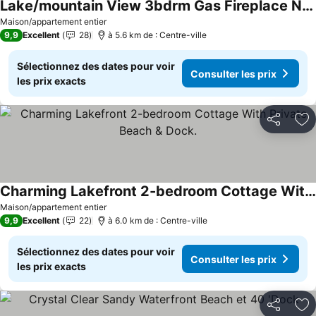
Lake/mountain View 3bdrm Gas Fireplace Near Snowmobiling, Between 5 Ski Resorts.
Maison/appartement entier
9,9
Excellent
28
à 5.6 km de : Centre-ville
Sélectionnez des dates pour voir
Consulter les prix
les prix exacts
Partager
Aj
Charming Lakefront 2-bedroom Cottage With Private Beach & Dock.
Maison/appartement entier
9,9
Excellent
22
à 6.0 km de : Centre-ville
Sélectionnez des dates pour voir
Consulter les prix
les prix exacts
Partager
Aj