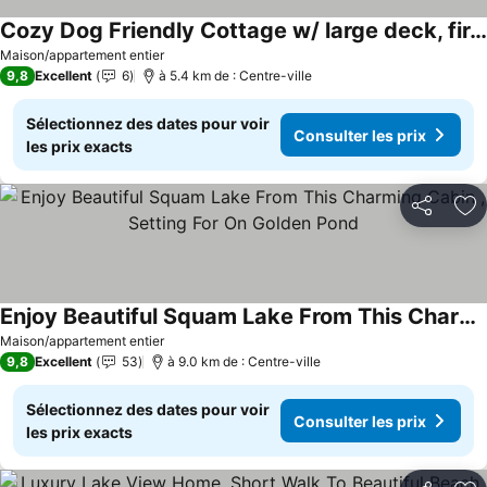
Cozy Dog Friendly Cottage w/ large deck, firepit, partial a/c & walk to lake
Maison/appartement entier
9,8
Excellent
6
à 5.4 km de : Centre-ville
Sélectionnez des dates pour voir
Consulter les prix
les prix exacts
Partager
Aj
Enjoy Beautiful Squam Lake From This Charming Cabin , Setting For On Golden Pond
Maison/appartement entier
9,8
Excellent
53
à 9.0 km de : Centre-ville
Sélectionnez des dates pour voir
Consulter les prix
les prix exacts