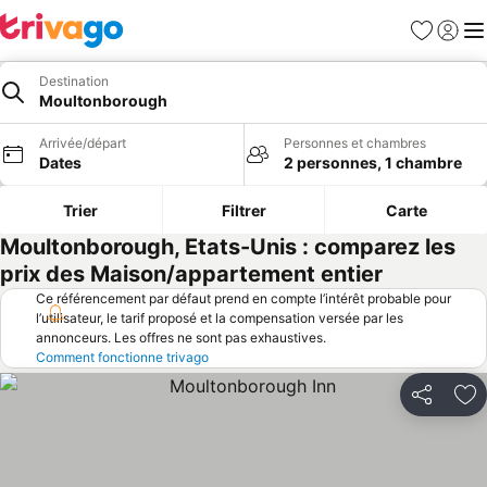
Favoris
Se con
Me
Destination
Moultonborough
Arrivée/départ
Personnes et chambres
Dates
2 personnes, 1 chambre
Trier
Filtrer
Carte
Moultonborough, Etats-Unis : comparez les
prix des Maison/appartement entier
Ce référencement par défaut prend en compte l’intérêt probable pour
l’utilisateur, le tarif proposé et la compensation versée par les
annonceurs. Les offres ne sont pas exhaustives.
Comment fonctionne trivago
Partager
Aj