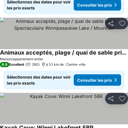
Sélectionnez des dates pour voir
Consulter les prix
les prix exacts
Partager
Aj
Animaux acceptés, plage / quai de sable privé, Spectaculaire Winnipesaukee Lake / Mountain
Maison/appartement entier
9,8
Excellent
260
à 5.1 km de : Centre-ville
Sélectionnez des dates pour voir
Consulter les prix
les prix exacts
Partager
Aj
Kayak Cove: Winni Lakefront 5BR