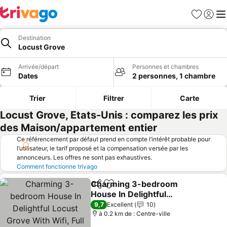
Favoris
Se con
Me
Destination
Locust Grove
Arrivée/départ
Personnes et chambres
Dates
2 personnes, 1 chambre
Trier
Filtrer
Carte
Locust Grove, Etats-Unis : comparez les prix
des Maison/appartement entier
Ce référencement par défaut prend en compte l’intérêt probable pour
l’utilisateur, le tarif proposé et la compensation versée par les
annonceurs. Les offres ne sont pas exhaustives.
Comment fonctionne trivago
Charming 3-bedroom
Partager
Ajouter à mes favoris
House In Delightful
Locust Grove With Wifi,
9,7
Excellent
10
Full Kitchen
à 0.2 km de : Centre-ville