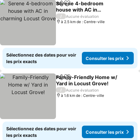
Serene 4-bedroom
Partager
Ajouter à mes favoris
house with AC in
charming Locust Grove
/
Aucune évaluation
à 2.5 km de : Centre-ville
Sélectionnez des dates pour voir
Consulter les prix
les prix exacts
Family-Friendly Home w/
Partager
Ajouter à mes favoris
Yard in Locust Grove!
/
Aucune évaluation
à 1.6 km de : Centre-ville
Sélectionnez des dates pour voir
Consulter les prix
les prix exacts