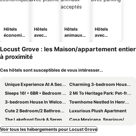
Hôtels
Hôtels
Hôtels
Hôtels
économiq
avec
animaux
avec
ues
piscine
acceptés
parking
Locust Grove : les Maison/appartement entier
à proximité
Ces hôtels sont susceptibles de vous intéresser...
Unique Experience At A Secluded Barn Home On Land With Gorgeous Sunset Views.
Charming 3-bedroom House In Delightful Locust Grove With Wifi, Full Kitchen
Sleeps 16! • 6BR • Bedroom TVs • Peaceful Suburb
2 Mi To Heritage Park: Pet-friendly Mcdonough Home
3-bedroom House In Welcoming Mcdonough With Ac, Wifi. Enjoy Your Stay
Townhome Nestled In Henry County
Cute 2 Bedroom/2 Bathrooms Home
Luxurious Plush Apartment
The Lakefront Dock & Serene Lake Views
Casa Mexicana, Spacious/modern Home, Designed For Cozy Family Vacation
Lovely 2 Bed Room
Southern Elegance Gateway
Voir tous les hébergements pour Locust Grove