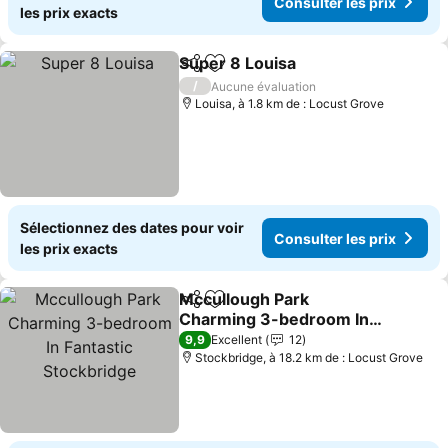
Consulter les prix
les prix exacts
Super 8 Louisa
Partager
Ajouter à mes favoris
/
Aucune évaluation
Louisa, à 1.8 km de : Locust Grove
Sélectionnez des dates pour voir
Consulter les prix
les prix exacts
Mccullough Park
Partager
Ajouter à mes favoris
Charming 3-bedroom In
Fantastic Stockbridge
9,9
Excellent
12
Stockbridge, à 18.2 km de : Locust Grove