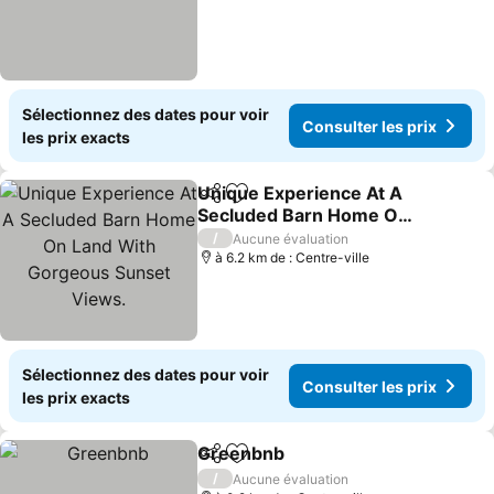
Sélectionnez des dates pour voir
Consulter les prix
les prix exacts
Unique Experience At A
Partager
Ajouter à mes favoris
Secluded Barn Home On
Land With Gorgeous
/
Aucune évaluation
Sunset Views.
à 6.2 km de : Centre-ville
Sélectionnez des dates pour voir
Consulter les prix
les prix exacts
Greenbnb
Partager
Ajouter à mes favoris
/
Aucune évaluation