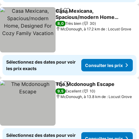
Casa Mexicana,
Partager
Ajouter à mes favoris
Spacious/modern Home,
Designed For Cozy Family
8,0
Très bien
30
Vacation
McDonough, à 17.2 km de : Locust Grove
Sélectionnez des dates pour voir
Consulter les prix
les prix exacts
The Mcdonough Escape
Partager
Ajouter à mes favoris
9,5
Excellent
10
McDonough, à 13.8 km de : Locust Grove
Sélectionnez des dates pour voir
Consulter les prix