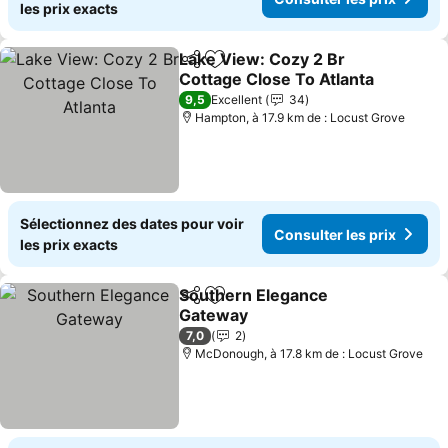
les prix exacts
Lake View: Cozy 2 Br
Partager
Ajouter à mes favoris
Cottage Close To Atlanta
9,5
Excellent
34
Hampton, à 17.9 km de : Locust Grove
Sélectionnez des dates pour voir
Consulter les prix
les prix exacts
Southern Elegance
Partager
Ajouter à mes favoris
Gateway
7,0
2
McDonough, à 17.8 km de : Locust Grove