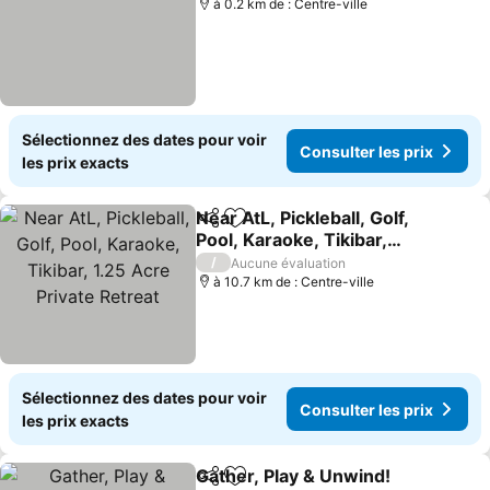
à 0.2 km de : Centre-ville
Sélectionnez des dates pour voir
Consulter les prix
les prix exacts
Near AtL, Pickleball, Golf,
Partager
Ajouter à mes favoris
Pool, Karaoke, Tikibar,
1.25 Acre Private Retreat
/
Aucune évaluation
à 10.7 km de : Centre-ville
Sélectionnez des dates pour voir
Consulter les prix
les prix exacts
Gather, Play & Unwind!
Partager
Ajouter à mes favoris