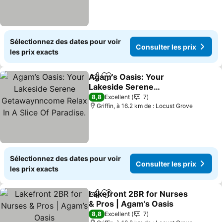
Sélectionnez des dates pour voir
Consulter les prix
les prix exacts
Agam’s Oasis: Your
Partager
Ajouter à mes favoris
Lakeside Serene
Getawaynncome Relax In
8,8
Excellent
7
A Slice Of Paradise.
Griffin, à 16.2 km de : Locust Grove
Sélectionnez des dates pour voir
Consulter les prix
les prix exacts
Lakefront 2BR for Nurses
Partager
Ajouter à mes favoris
& Pros | Agam’s Oasis
8,8
Excellent
7