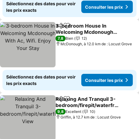
Sélectionnez des dates pour voir
Consulter les prix
les prix exacts
3-bedroom House In
Partager
Ajouter à mes favoris
Welcoming Mcdonough
With Ac, Wifi. Enjoy Your
7,8
Bien
12
Stay
McDonough, à 12.0 km de : Locust Grove
Sélectionnez des dates pour voir
Consulter les prix
les prix exacts
Relaxing And Tranquil 3-
Partager
Ajouter à mes favoris
bedroom/firepit/waterfro
nt View
9,8
Excellent
10
Griffin, à 12.7 km de : Locust Grove