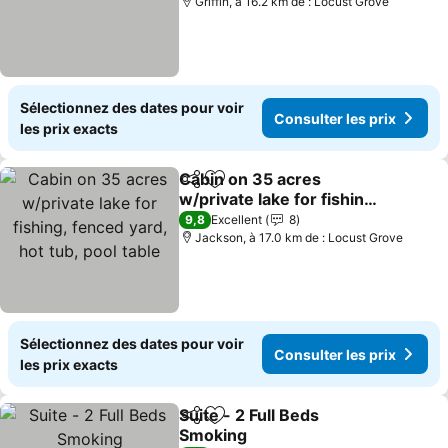
Griffin, à 16.2 km de : Locust Grove
Sélectionnez des dates pour voir
Consulter les prix
les prix exacts
Cabin on 35 acres
Partager
Ajouter à mes favoris
w/private lake for fishing,
fenced yard, hot tub, pool
9,8
Excellent
8
table
Jackson, à 17.0 km de : Locust Grove
Sélectionnez des dates pour voir
Consulter les prix
les prix exacts
Suite - 2 Full Beds
Partager
Ajouter à mes favoris
Smoking