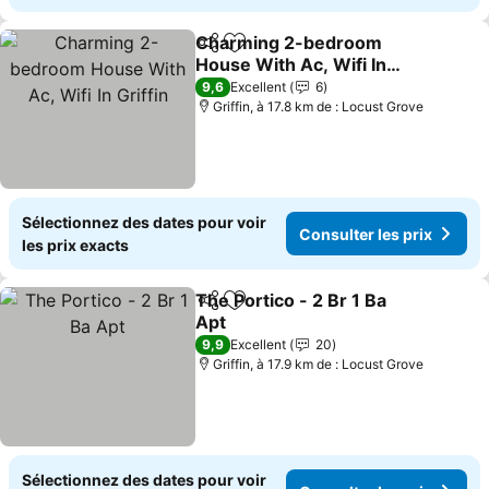
Charming 2-bedroom
Partager
Ajouter à mes favoris
House With Ac, Wifi In
Griffin
9,6
Excellent
6
Griffin, à 17.8 km de : Locust Grove
Sélectionnez des dates pour voir
Consulter les prix
les prix exacts
The Portico - 2 Br 1 Ba
Partager
Ajouter à mes favoris
Apt
9,9
Excellent
20
Griffin, à 17.9 km de : Locust Grove
Sélectionnez des dates pour voir