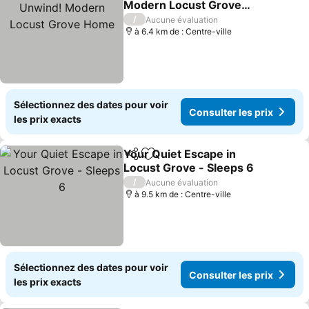
Modern Locust Grove
Home
/
Aucune évaluation
à 6.4 km de : Centre-ville
Sélectionnez des dates pour voir
Consulter les prix
les prix exacts
Your Quiet Escape in
Partager
Ajouter à mes favoris
Locust Grove - Sleeps 6
/
Aucune évaluation
à 9.5 km de : Centre-ville
Sélectionnez des dates pour voir
Consulter les prix
les prix exacts