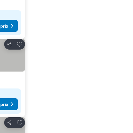
 prix
Ajouter à mes favoris
Partager
 prix
Ajouter à mes favoris
Partager