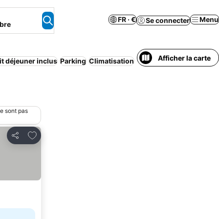
FR · €
Menu
Se connecter
bre
Afficher la carte
it déjeuner inclus
Parking
Climatisation
ne sont pas
Ajouter à mes favoris
Partager