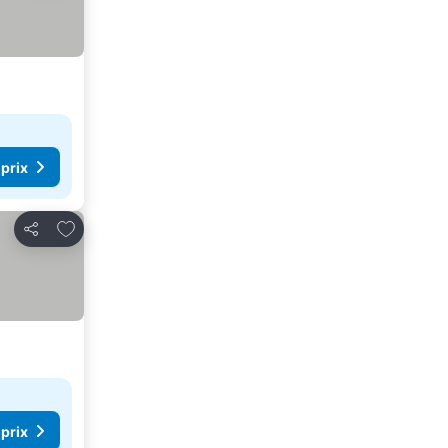
 prix
Ajouter à mes favoris
Partager
 prix