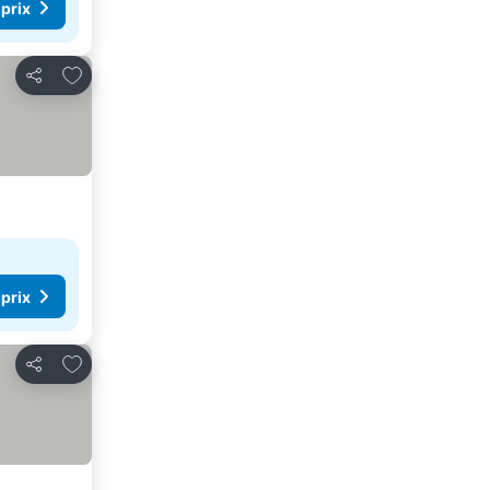
 prix
Ajouter à mes favoris
Partager
 prix
Ajouter à mes favoris
Partager