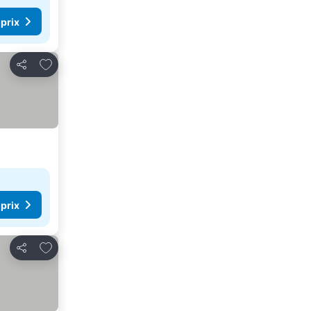
 prix
Ajouter à mes favoris
Partager
 prix
Ajouter à mes favoris
Partager