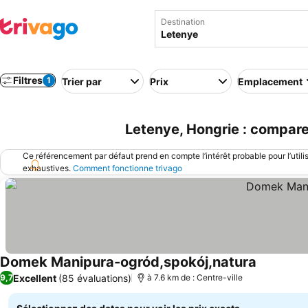
Destination
Filtres
1
Trier par
Prix
Emplacement
Letenye, Hongrie : compare
Ce référencement par défaut prend en compte l’intérêt probable pour l’utili
exhaustives.
Comment fonctionne trivago
Domek Manipura-ogród,spokój,natura
Consulter 
Excellent
(85 évaluations)
9,7
à 7.6 km de : Centre-ville