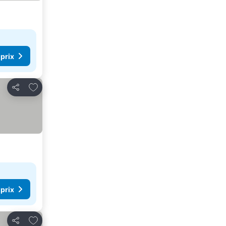
 prix
Ajouter à mes favoris
Partager
 prix
Ajouter à mes favoris
Partager