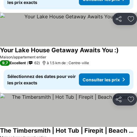
les prix exacts
Partager
Aj
Your Lake House Getaway Awaits You :)
Consulte
Maison/appartement entier
9,7
Excellent
62
à 1.5 km de : Centre-ville
Sélectionnez des dates pour voir
Consulter les prix
les prix exacts
Partager
Aj
The Timbersmith | Hot Tub | Firepit | Beach Access