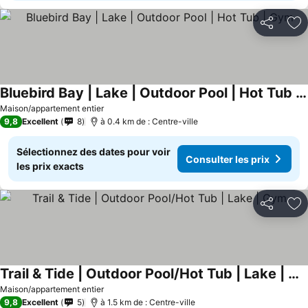
Partager
Aj
Bluebird Bay | Lake | Outdoor Pool | Hot Tub | Gym
Consulter les prix
Maison/appartement entier
9,8
Excellent
8
à 0.4 km de : Centre-ville
Sélectionnez des dates pour voir
Consulter les prix
les prix exacts
Partager
Aj
Trail & Tide | Outdoor Pool/Hot Tub | Lake | Gym
Consulter les prix
Maison/appartement entier
9,8
Excellent
5
à 1.5 km de : Centre-ville