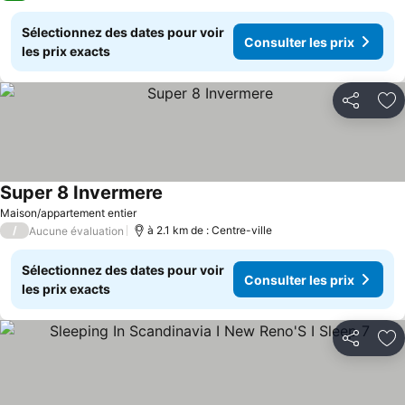
Sélectionnez des dates pour voir
Consulter les prix
les prix exacts
Partager
Aj
Super 8 Invermere
Consulter les prix
Maison/appartement entier
/
à 2.1 km de : Centre-ville
Aucune évaluation
Sélectionnez des dates pour voir
Consulter les prix
les prix exacts
Partager
Aj