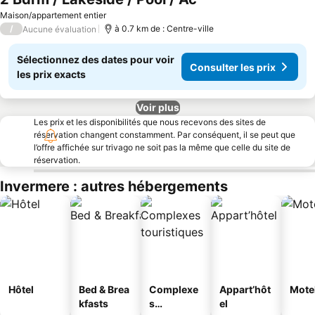
Consulter les prix
Maison/appartement entier
/
à 0.7 km de : Centre-ville
Aucune évaluation
Sélectionnez des dates pour voir
Consulter les prix
les prix exacts
Voir plus
Les prix et les disponibilités que nous recevons des sites de
réservation changent constamment. Par conséquent, il se peut que
l’offre affichée sur trivago ne soit pas la même que celle du site de
réservation.
Invermere : autres hébergements
Hôtel
Bed & Brea
Complexe
Appart’hôt
Mote
kfasts
s
el