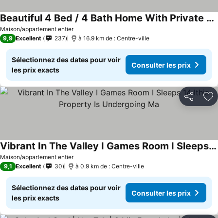
Beautiful 4 Bed / 4 Bath Home With Private Hot Tub, Steps To Greywolf
Consulter les prix
Maison/appartement entier
9,9
Excellent
237
à 16.9 km de : Centre-ville
Sélectionnez des dates pour voir
Consulter les prix
les prix exacts
Partager
Aj
Vibrant In The Valley I Games Room I Sleeps 14 Ithis Property Is Undergoing Ma
Consulter les prix
Maison/appartement entier
9,1
Excellent
30
à 0.9 km de : Centre-ville
Sélectionnez des dates pour voir
Consulter les prix
les prix exacts