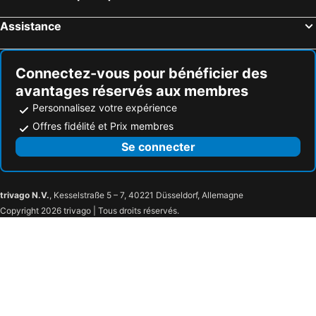
Radium Escape At Eagle Crest Villas - Golf Course Living At Its Best!
4 Bedroom 2.5 Bath Golf Townhouse In Radium
Conifer Cottage | Hot Tub | Peaceful | Foosball
Cedar & Sage | Hot Tub | A-frame | Family Friendly
Assistance
Top Floor with Loft | Pool | Mountain Views (NEW LISTING!)
Radium Cabins Centrally located in Radium Hot Springs BC
Radium Vacation Rental
Relaxing Radium Home Relax, Explore & Play
Connectez-vous pour bénéficier des
Radium Luxury Condo
Bright 3 Bed 3 Bath House In Radium Hot Springs
avantages réservés aux membres
Stylish and comfy 2BR condo near Hot Springs
Affordable Luxury Condo In Radium Hotsprings
Personnalisez votre expérience
Beautiful Cabin near Radium Hot Springs with private hot tub
Maison de prestige à Radium Hot Springs
Offres fidélité et Prix membres
Perfect Location One Bedroom Townhome: True Ski To Door With Sauna!
Nordix Townhomes by FantasticStay
Se connecter
Incredible Ski-in/ski-out Townhome In Quiet Resort Area
trivago N.V.
, Kesselstraße 5 – 7, 40221 Düsseldorf, Allemagne
Copyright 2026 trivago | Tous droits réservés.