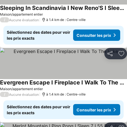
Sleeping In Scandinavia I New Reno'S I Sleep 7
Consulter les prix
Maison/appartement entier
/
à 1.4 km de : Centre-ville
Aucune évaluation
Sélectionnez des dates pour voir
Consulter les prix
les prix exacts
Partager
Aj
Evergreen Escape I Fireplace I Walk To The Lake
Consulter les prix
Maison/appartement entier
/
à 1.4 km de : Centre-ville
Aucune évaluation
Sélectionnez des dates pour voir
Consulter les prix
les prix exacts