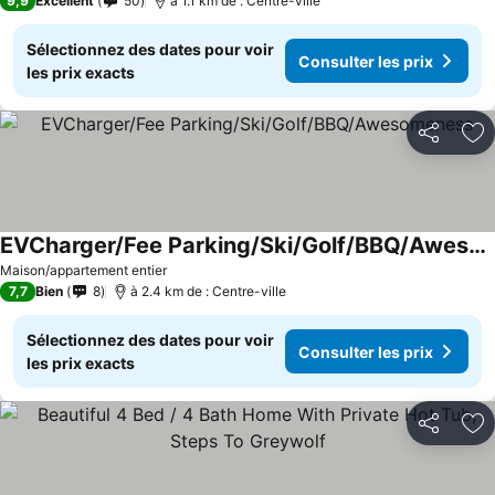
9,9
Excellent
50
à 1.1 km de : Centre-ville
Sélectionnez des dates pour voir
Consulter les prix
les prix exacts
Partager
Aj
EVCharger/Fee Parking/Ski/Golf/BBQ/Awesomeness
Consulter les prix
Maison/appartement entier
7,7
Bien
8
à 2.4 km de : Centre-ville
Sélectionnez des dates pour voir
Consulter les prix
les prix exacts
Partager
Aj