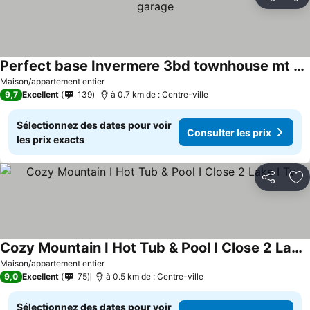
Partager
Aj
Perfect base Invermere 3bd townhouse mt views with garage
Consulter les prix
Maison/appartement entier
9,7
Excellent
139
à 0.7 km de : Centre-ville
Sélectionnez des dates pour voir
Consulter les prix
les prix exacts
Partager
Aj
Cozy Mountain I Hot Tub & Pool I Close 2 Lake I Tv
Consulter les prix
Maison/appartement entier
9,0
Excellent
75
à 0.5 km de : Centre-ville
Sélectionnez des dates pour voir