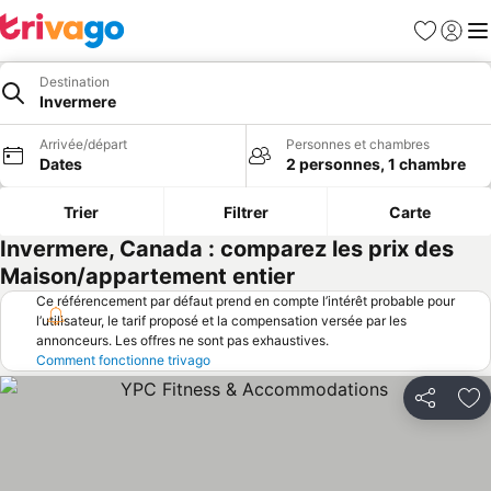
Favoris
Se con
Me
Destination
Invermere
Arrivée/départ
Personnes et chambres
Dates
2 personnes, 1 chambre
Trier
Filtrer
Carte
Invermere, Canada : comparez les prix des
Maison/appartement entier
Ce référencement par défaut prend en compte l’intérêt probable pour
l’utilisateur, le tarif proposé et la compensation versée par les
annonceurs. Les offres ne sont pas exhaustives.
Comment fonctionne trivago
Partager
Aj