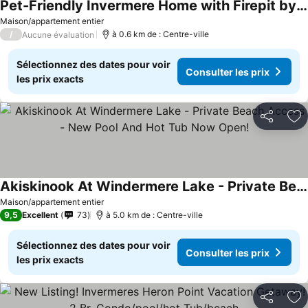
Pet-Friendly Invermere Home with Firepit by StayIn
Consulter les prix
Maison/appartement entier
/
à 0.6 km de : Centre-ville
Aucune évaluation
Sélectionnez des dates pour voir
Consulter les prix
les prix exacts
Partager
Aj
Akiskinook At Windermere Lake - Private Beach Access - New Pool And Hot Tub Now Open!
Consulter les prix
Maison/appartement entier
9,5
Excellent
73
à 5.0 km de : Centre-ville
Sélectionnez des dates pour voir
Consulter les prix
les prix exacts
Partager
Aj