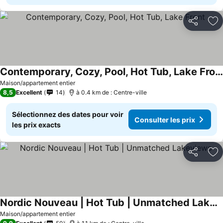
Partager
Aj
Contemporary, Cozy, Pool, Hot Tub, Lake Front
Consulter les prix
Maison/appartement entier
8,5
Excellent
14
à 0.4 km de : Centre-ville
Sélectionnez des dates pour voir
Consulter les prix
les prix exacts
Partager
Aj
Nordic Nouveau | Hot Tub | Unmatched Lakeviews
Consulter les prix
Maison/appartement entier