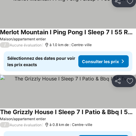
Partager
Aj
Merlot Mountain I Ping Pong I Sleep 7 I 55 Rokutv
Consulter les prix
Maison/appartement entier
/
à 1.0 km de : Centre-ville
Aucune évaluation
Sélectionnez des dates pour voir
Consulter les prix
les prix exacts
Partager
Aj
The Grizzly House I Sleep 7 I Patio & Bbq I 55 Tv
Consulter les prix
Maison/appartement entier
/
à 0.8 km de : Centre-ville
Aucune évaluation