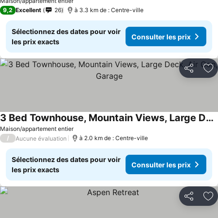
Consulter les prix
Maison/appartement entier
9,2
Excellent
26
à 3.3 km de : Centre-ville
Sélectionnez des dates pour voir
Consulter les prix
les prix exacts
Partager
Aj
3 Bed Townhouse, Mountain Views, Large Deck, Air Con, Garage
Consulter les prix
Maison/appartement entier
/
à 2.0 km de : Centre-ville
Aucune évaluation
Sélectionnez des dates pour voir
Consulter les prix
les prix exacts
Partager
Aj