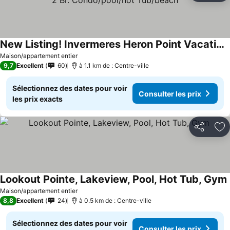
New Listing! Invermeres Heron Point Vacation Getaway! 2 Br. Condo/pool/hot Tub/beach
Consulter les prix
Maison/appartement entier
9,7
Excellent
60
à 1.1 km de : Centre-ville
Sélectionnez des dates pour voir
Consulter les prix
les prix exacts
Partager
Aj
Lookout Pointe, Lakeview, Pool, Hot Tub, Gym
Maison/appartement entier
8,8
Excellent
24
à 0.5 km de : Centre-ville
Sélectionnez des dates pour voir
Consulter les prix