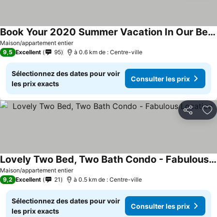
Book Your 2020 Summer Vacation In Our Beautiful Condo At Invermere On The Lake.
Consulter les prix
Maison/appartement entier
9,5
Excellent
95
à 0.6 km de : Centre-ville
Sélectionnez des dates pour voir
Consulter les prix
les prix exacts
Partager
Aj
Lovely Two Bed, Two Bath Condo - Fabulous Location
Consulter les prix
Maison/appartement entier
9,2
Excellent
21
à 0.5 km de : Centre-ville
Sélectionnez des dates pour voir
Consulter les prix
les prix exacts