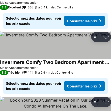
Maison/appartement entier
8,8
Excellent
36
à 0.4 km de : Centre-ville
Sélectionnez des dates pour voir
Consulter les prix
les prix exacts
Partager
Aj
Invermere Comfy Two Bedroom Apartment With Views
Consulter les prix
Maison/appartement entier
8,2
Très bien
14
à 2.4 km de : Centre-ville
Sélectionnez des dates pour voir
Consulter les prix
les prix exacts
Partager
Aj