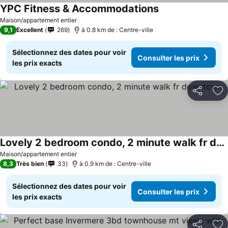
YPC Fitness & Accommodations
Consulter les prix
Maison/appartement entier
9,1
Excellent
269
à 0.8 km de : Centre-ville
Sélectionnez des dates pour voir
Consulter les prix
les prix exacts
Partager
Aj
Lovely 2 bedroom condo, 2 minute walk fr downtown
Consulter les prix
Maison/appartement entier
8,3
Très bien
33
à 0.9 km de : Centre-ville
Sélectionnez des dates pour voir
Consulter les prix
les prix exacts