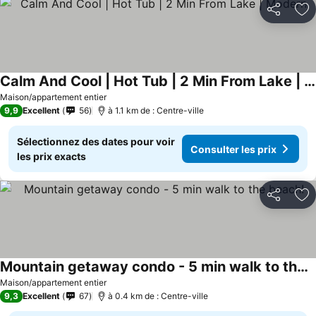
Partager
Aj
Calm And Cool | Hot Tub | 2 Min From Lake | Modern
Consulter les prix
Maison/appartement entier
9,9
Excellent
56
à 1.1 km de : Centre-ville
Sélectionnez des dates pour voir
Consulter les prix
les prix exacts
Partager
Aj
Mountain getaway condo - 5 min walk to the beach!
Consulter les prix
Maison/appartement entier
9,3
Excellent
67
à 0.4 km de : Centre-ville