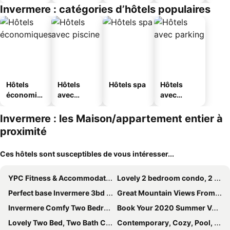
touristique
Invermere : catégories d’hôtels populaires
s
Hôtels
Hôtels
Hôtels spa
Hôtels
économiq
avec
avec
ues
piscine
parking
Invermere : les Maison/appartement entier à
proximité
Ces hôtels sont susceptibles de vous intéresser...
YPC Fitness & Accommodations
Lovely 2 bedroom condo, 2 minute walk fr downtown
Perfect base Invermere 3bd townhouse mt views with garage
Great Mountain Views From Every Window - Quiet Family Oriented And Dog Friendly
Invermere Comfy Two Bedroom Apartment With Views
Book Your 2020 Summer Vacation In Our Beautiful Condo At Invermere On The Lake.
Lovely Two Bed, Two Bath Condo - Fabulous Location
Contemporary, Cozy, Pool, Hot Tub, Lake Front