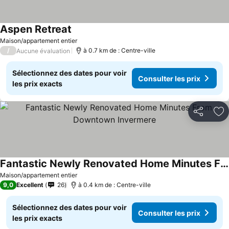
Aspen Retreat
Consulter les prix
Maison/appartement entier
/
à 0.7 km de : Centre-ville
Aucune évaluation
Sélectionnez des dates pour voir
Consulter les prix
les prix exacts
Partager
Aj
Fantastic Newly Renovated Home Minutes From Downtown Invermere
Consulter les prix
Maison/appartement entier
9,0
Excellent
26
à 0.4 km de : Centre-ville
Sélectionnez des dates pour voir
Consulter les prix
les prix exacts