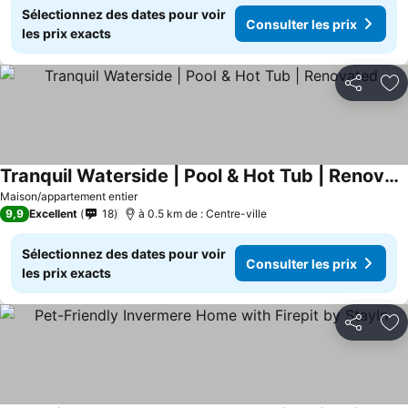
Sélectionnez des dates pour voir
Consulter les prix
les prix exacts
Partager
Aj
Tranquil Waterside | Pool & Hot Tub | Renovated
Consulter les prix
Maison/appartement entier
9,9
Excellent
18
à 0.5 km de : Centre-ville
Sélectionnez des dates pour voir
Consulter les prix
les prix exacts
Partager
Aj