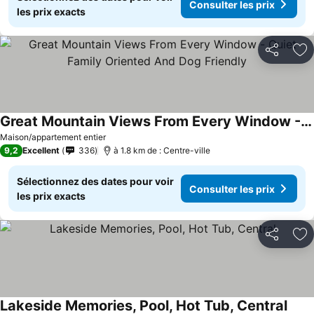
Consulter les prix
les prix exacts
Partager
Aj
Great Mountain Views From Every Window - Quiet Family Oriented And Dog Friendly
Consulter les prix
Maison/appartement entier
9,2
Excellent
336
à 1.8 km de : Centre-ville
Sélectionnez des dates pour voir
Consulter les prix
les prix exacts
Partager
Aj
Lakeside Memories, Pool, Hot Tub, Central
Consu