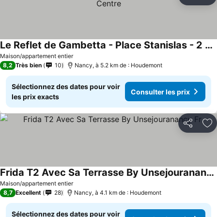
Partager
Aj
Le Reflet de Gambetta - Place Stanislas - 2 pers - Nancy Centre
Maison/appartement entier
8,2
Très bien
10
Nancy, à 5.2 km de : Houdemont
Sélectionnez des dates pour voir
Consulter les prix
les prix exacts
Partager
Aj
Frida T2 Avec Sa Terrasse By Unsejouranancy Fr
Maison/appartement entier
8,7
Excellent
28
Nancy, à 4.1 km de : Houdemont
Sélectionnez des dates pour voir