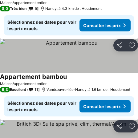
Maison/appartement entier
8,0
Très bien
5
Nancy, à 4.3 km de : Houdemont
Sélectionnez des dates pour voir
Consulter les prix
les prix exacts
Partager
Aj
Appartement bambou
Maison/appartement entier
9,3
Excellent
11
Vandœuvre-lès-Nancy, à 1.6 km de : Houdemont
Sélectionnez des dates pour voir
Consulter les prix
les prix exacts
Partager
Aj