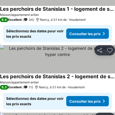
Les perchoirs de Stanislas 1 - logement de standing hyper centre
Maison/appartement entier
9,4
Excellent
34
Nancy, à 5.1 km de : Houdemont
Sélectionnez des dates pour voir
Consulter les prix
les prix exacts
Partager
Aj
Les perchoirs de Stanislas 2 - logement de standing hyper centre
Maison/appartement entier
9,3
Excellent
11
Nancy, à 5.1 km de : Houdemont
Sélectionnez des dates pour voir
Consulter les prix
les prix exacts