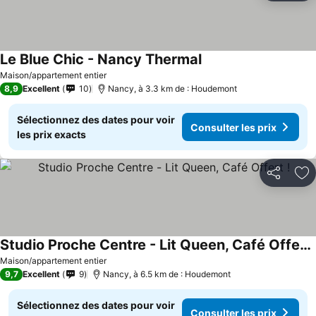
Le Blue Chic - Nancy Thermal
Maison/appartement entier
8,9
Excellent
10
Nancy, à 3.3 km de : Houdemont
Sélectionnez des dates pour voir
Consulter les prix
les prix exacts
Partager
Aj
Studio Proche Centre - Lit Queen, Café Offert !
Maison/appartement entier
9,7
Excellent
9
Nancy, à 6.5 km de : Houdemont
Sélectionnez des dates pour voir
Consulter les prix