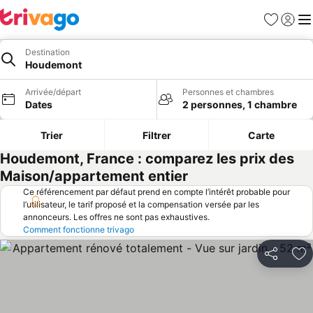
Favoris
Se con
Me
Destination
Houdemont
Arrivée/départ
Personnes et chambres
Dates
2 personnes, 1 chambre
Trier
Filtrer
Carte
Houdemont, France : comparez les prix des
Maison/appartement entier
Ce référencement par défaut prend en compte l’intérêt probable pour
l’utilisateur, le tarif proposé et la compensation versée par les
annonceurs. Les offres ne sont pas exhaustives.
Comment fonctionne trivago
Partager
Aj