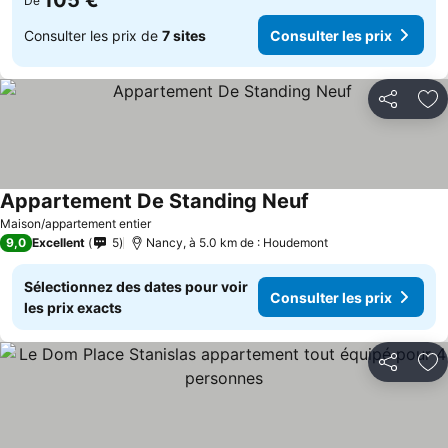
105 €
De
Consulter les prix de
7 sites
Consulter les prix
Partager
Aj
Appartement De Standing Neuf
Maison/appartement entier
9,0
Excellent
5
Nancy, à 5.0 km de : Houdemont
Sélectionnez des dates pour voir
Consulter les prix
les prix exacts
Partager
Aj