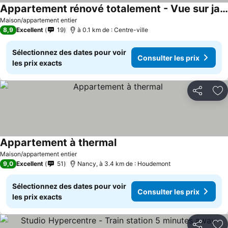
Appartement rénové totalement - Vue sur jardin - 52 m²
Maison/appartement entier
8,9
Excellent
19
à 0.1 km de : Centre-ville
Sélectionnez des dates pour voir
Consulter les prix
les prix exacts
Partager
Aj
Appartement à thermal
Maison/appartement entier
9,0
Excellent
51
Nancy, à 3.4 km de : Houdemont
Sélectionnez des dates pour voir
Consulter les prix
les prix exacts