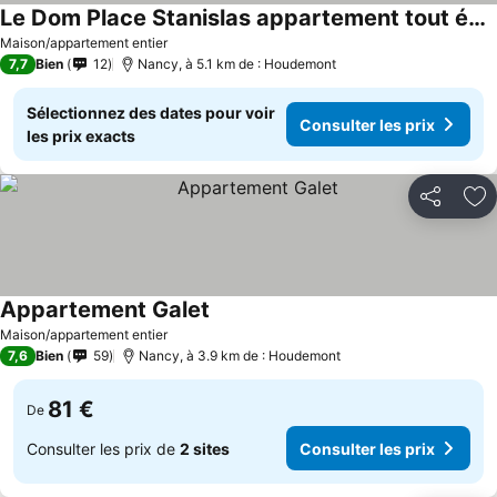
Le Dom Place Stanislas appartement tout équipé pour 4 personnes
Maison/appartement entier
7,7
Bien
12
Nancy, à 5.1 km de : Houdemont
Sélectionnez des dates pour voir
Consulter les prix
les prix exacts
Partager
Aj
Appartement Galet
Maison/appartement entier
7,6
Bien
59
Nancy, à 3.9 km de : Houdemont
81 €
De
Consulter les prix de
2 sites
Consulter les prix