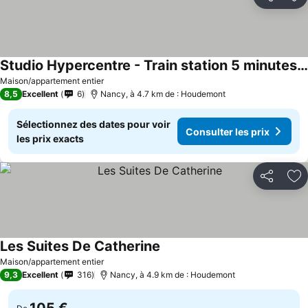
Partager
Aj
Studio Hypercentre - Train station 5 minutes away
Maison/appartement entier
8,5
Excellent
6
Nancy, à 4.7 km de : Houdemont
Sélectionnez des dates pour voir
Consulter les prix
les prix exacts
Partager
Aj
Les Suites De Catherine
Maison/appartement entier
9,3
Excellent
316
Nancy, à 4.9 km de : Houdemont