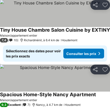
Partager
Aj
Tiny House Chambre Salon Cuisine by EXTINY
Maison/appartement entier
7,4
10
Richardménil, à 6.4 km de : Houdemont
Sélectionnez des dates pour voir
Consulter les prix
les prix exacts
Partager
Aj
Spacious Home-Style Nancy Apartment
Maison/appartement entier
9,3
Excellent
7
Nancy, à 4.7 km de : Houdemont