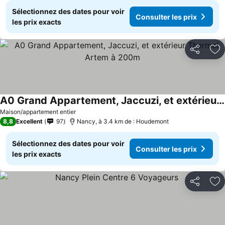
Sélectionnez des dates pour voir
Consulter les prix
les prix exacts
Partager
Aj
A0 Grand Appartement, Jaccuzi, et extérieur Thermal Artem à 200m
Maison/appartement entier
8,8
Excellent
97
Nancy, à 3.4 km de : Houdemont
Sélectionnez des dates pour voir
Consulter les prix
les prix exacts
Partager
Aj