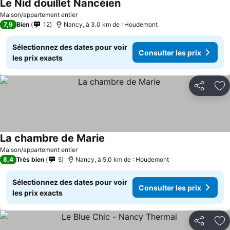
Le Nid douillet Nancéien
Maison/appartement entier
7,9
Bien
12
Nancy, à 3.0 km de : Houdemont
Sélectionnez des dates pour voir
Consulter les prix
les prix exacts
Partager
Aj
La chambre de Marie
Maison/appartement entier
8,4
Très bien
5
Nancy, à 5.0 km de : Houdemont
Sélectionnez des dates pour voir
Consulter les prix
les prix exacts
Partager
Aj