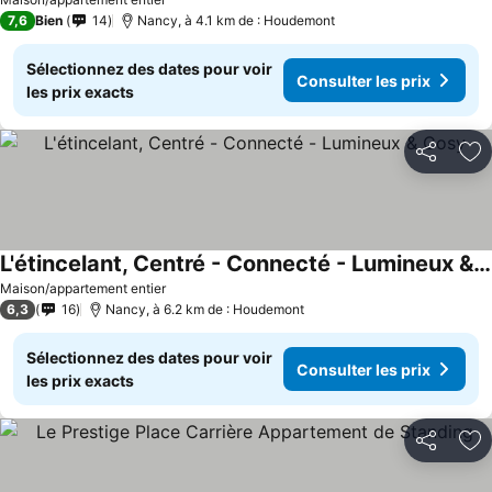
7,6
Bien
14
Nancy, à 4.1 km de : Houdemont
Sélectionnez des dates pour voir
Consulter les prix
les prix exacts
Partager
Aj
L'étincelant, Centré - Connecté - Lumineux & Cosy
Maison/appartement entier
6,3
16
Nancy, à 6.2 km de : Houdemont
Sélectionnez des dates pour voir
Consulter les prix
les prix exacts
Partager
Aj