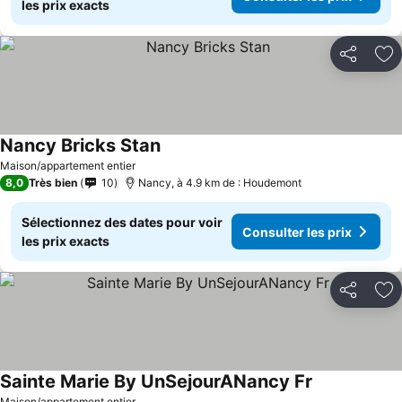
les prix exacts
Partager
Aj
Nancy Bricks Stan
Maison/appartement entier
8,0
Très bien
10
Nancy, à 4.9 km de : Houdemont
Sélectionnez des dates pour voir
Consulter les prix
les prix exacts
Partager
Aj
Sainte Marie By UnSejourANancy Fr
Maison/appartement entier