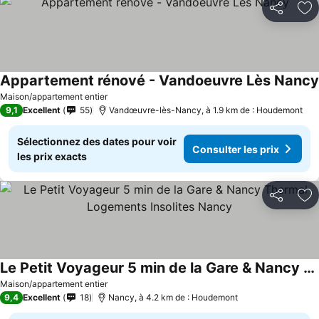
Partager
Aj
Appartement rénové - Vandoeuvre Lès Nancy
Maison/appartement entier
9,1
Excellent
55
Vandœuvre-lès-Nancy, à 1.9 km de : Houdemont
Sélectionnez des dates pour voir
Consulter les prix
les prix exacts
Partager
Aj
Le Petit Voyageur 5 min de la Gare & Nancy Thermal Logements Insolites Nancy
Maison/appartement entier
9,4
Excellent
18
Nancy, à 4.2 km de : Houdemont