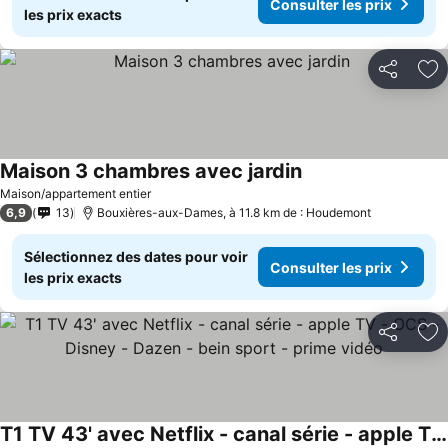
Consulter les prix
les prix exacts
Partager
Aj
Maison 3 chambres avec jardin
Maison/appartement entier
6,9
13
Bouxières-aux-Dames, à 11.8 km de : Houdemont
Sélectionnez des dates pour voir
Consulter les prix
les prix exacts
Partager
Aj
T1 TV 43' avec Netflix - canal série - apple TV - OCS - Disney - Dazen - bein sport - prime vidéo