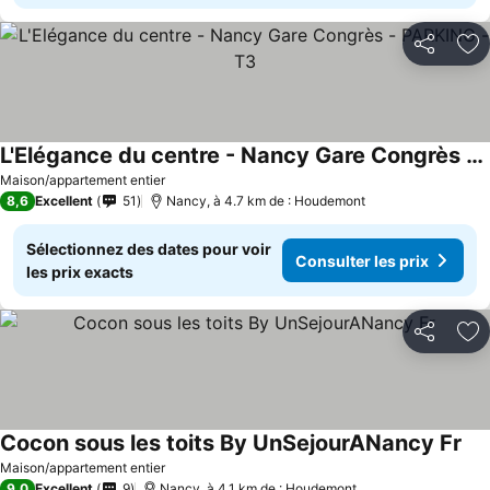
Partager
Aj
L'Elégance du centre - Nancy Gare Congrès - PARKING - T3
Maison/appartement entier
8,6
Excellent
51
Nancy, à 4.7 km de : Houdemont
Sélectionnez des dates pour voir
Consulter les prix
les prix exacts
Partager
Aj
Cocon sous les toits By UnSejourANancy Fr
Maison/appartement entier
9,0
Excellent
9
Nancy, à 4.1 km de : Houdemont