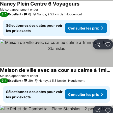
Nancy Plein Centre 6 Voyageurs
Maison/appartement entier
8,5
Excellent
6
Nancy, à 5.1 km de : Houdemont
Sélectionnez des dates pour voir
Consulter les prix
les prix exacts
Partager
Aj
Maison de ville avec sa cour au calme à 1min de la Pace Stanislas
Maison/appartement entier
9,4
Excellent
29
Nancy, à 5.3 km de : Houdemont
Sélectionnez des dates pour voir
Consulter les prix
les prix exacts