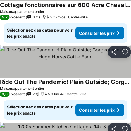
Cottage fonctionnaires sur 600 Acre Cheval de travail / Bovins immobilière
Consulter les prix
Maison/appartement entier
9,7
Excellent
371
à 5.2 km de : Centre-ville
Sélectionnez des dates pour voir
Consulter les prix
les prix exacts
Partager
Aj
Ride Out The Pandemic! Plain Outside; Gorgeous Inside; Huge Horse/Cattle Farm
Consulter les prix
Maison/appartement entier
9,6
Excellent
73
à 5.0 km de : Centre-ville
Sélectionnez des dates pour voir
Consulter les prix
les prix exacts