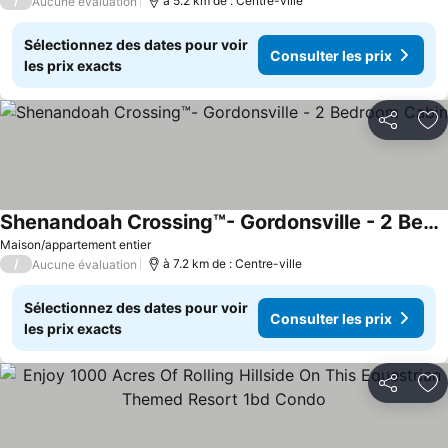
/
à 5.2 km de : Centre-ville
Aucune évaluation
Sélectionnez des dates pour voir
Consulter les prix
les prix exacts
Partager
Aj
Shenandoah Crossing™- Gordonsville - 2 Bedroom Cabin
Consulter les prix
Maison/appartement entier
/
à 7.2 km de : Centre-ville
Aucune évaluation
Sélectionnez des dates pour voir
Consulter les prix
les prix exacts
Partager
Aj