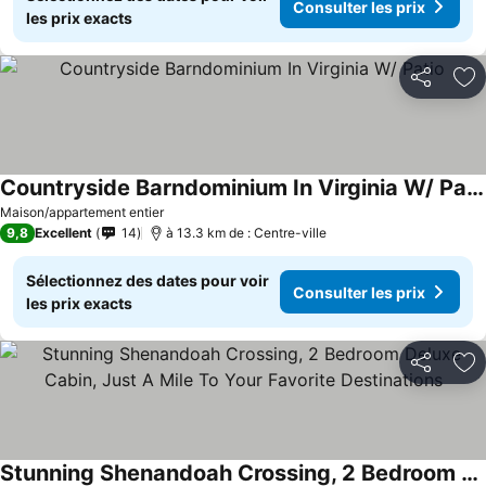
Consulter les prix
les prix exacts
Partager
Aj
Countryside Barndominium In Virginia W/ Patio
Consulter les prix
Maison/appartement entier
9,8
Excellent
14
à 13.3 km de : Centre-ville
Sélectionnez des dates pour voir
Consulter les prix
les prix exacts
Partager
Aj
Stunning Shenandoah Crossing, 2 Bedroom Deluxe Cabin, Just A Mile To Your Favorite Destinations