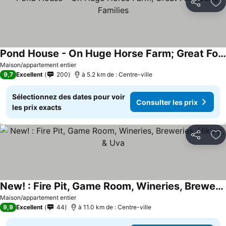
Partager
Aj
Pond House - On Huge Horse Farm; Great For Young Families
Consulter les prix
Maison/appartement entier
9,7
Excellent
200
à 5.2 km de : Centre-ville
Sélectionnez des dates pour voir
Consulter les prix
les prix exacts
Partager
Aj
New! : Fire Pit, Game Room, Wineries, Breweries, Hiking, & Uva
Consulter les prix
Maison/appartement entier
9,9
Excellent
44
à 11.0 km de : Centre-ville