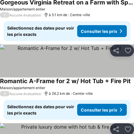
Gorgeous Virginia Retreat on a Farm with Spectacular Views
Consulter les prix
Maison/appartement entier
/
à 5.1 km de : Centre-ville
Aucune évaluation
Sélectionnez des dates pour voir
Consulter les prix
les prix exacts
Partager
Aj
Romantic A-Frame for 2 w/ Hot Tub + Fire Pit
C
Maison/appartement entier
/
à 26.2 km de : Centre-ville
Aucune évaluation
Sélectionnez des dates pour voir
Consulter les prix
les prix exacts
Partager
Aj