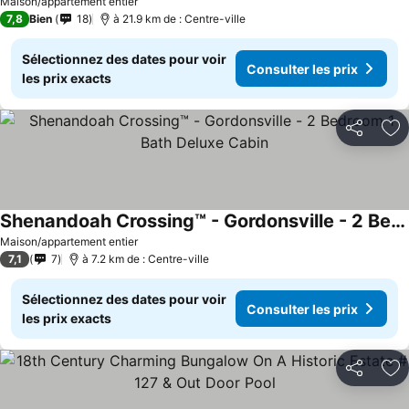
Maison/appartement entier
7,8
Bien
18
à 21.9 km de : Centre-ville
Sélectionnez des dates pour voir
Consulter les prix
les prix exacts
Partager
Aj
Shenandoah Crossing™ - Gordonsville - 2 Bedroom 1 Bath Deluxe Cabin
Consulter les prix
Maison/appartement entier
7,1
7
à 7.2 km de : Centre-ville
Sélectionnez des dates pour voir
Consulter les prix
les prix exacts
Partager
Aj