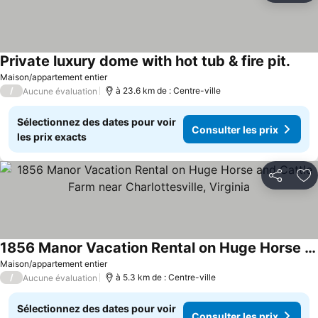
Private luxury dome with hot tub & fire pit.
Consu
Maison/appartement entier
/
à 23.6 km de : Centre-ville
Aucune évaluation
Sélectionnez des dates pour voir
Consulter les prix
les prix exacts
Partager
Aj
1856 Manor Vacation Rental on Huge Horse and Cattle Farm near Charlottesville, Virginia
Consulter les prix
Maison/appartement entier
/
à 5.3 km de : Centre-ville
Aucune évaluation
Sélectionnez des dates pour voir
Consulter les prix