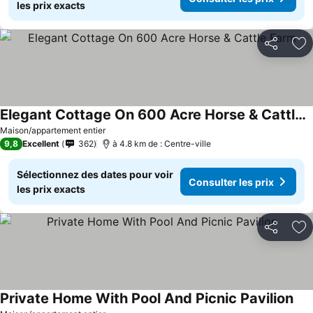
les prix exacts
Partager
Aj
Elegant Cottage On 600 Acre Horse & Cattle Farm
Consulter les prix
Maison/appartement entier
9,8
Excellent
362
à 4.8 km de : Centre-ville
Sélectionnez des dates pour voir
Consulter les prix
les prix exacts
Partager
Aj
Private Home With Pool And Picnic Pavilion
Con