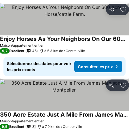
Partager
Aj
Enjoy Horses As Your Neighbors On Our 600 Acre Horse/cattle Farm.
Consulter les prix
Maison/appartement entier
9,7
Excellent
45
à 5.3 km de : Centre-ville
Sélectionnez des dates pour voir
Consulter les prix
les prix exacts
Partager
Aj
350 Acre Estate Just A Mile From James Madisons Montpelier.
Consulter les prix
Maison/appartement entier
9,5
Excellent
8
à 7.9 km de : Centre-ville