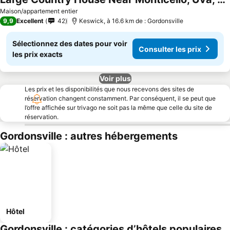
Consulter les prix
Maison/appartement entier
9,9
Excellent
42
Keswick, à 16.6 km de : Gordonsville
Sélectionnez des dates pour voir
Consulter les prix
les prix exacts
Voir plus
Les prix et les disponibilités que nous recevons des sites de
réservation changent constamment. Par conséquent, il se peut que
l’offre affichée sur trivago ne soit pas la même que celle du site de
réservation.
Gordonsville : autres hébergements
Hôtel
Gordonsville : catégories d’hôtels populaires