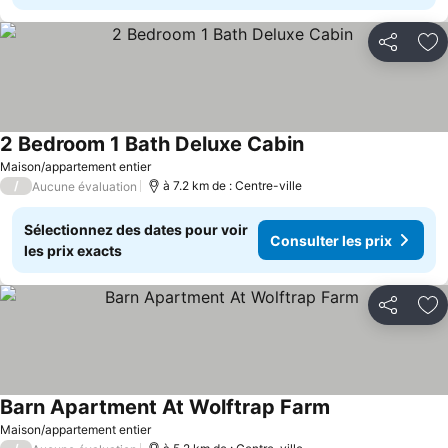
Partager
Aj
2 Bedroom 1 Bath Deluxe Cabin
Consulter les prix
Maison/appartement entier
/
à 7.2 km de : Centre-ville
Aucune évaluation
Sélectionnez des dates pour voir
Consulter les prix
les prix exacts
Partager
Aj
Barn Apartment At Wolftrap Farm
Consulter les pr
Maison/appartement entier