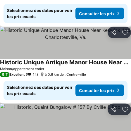
Sélectionnez des dates pour voir
Consulter les prix
les prix exacts
Partager
Aj
Historic Unique Antique Manor House Near Keswick And Charlottesville, Va.
Consulter les prix
Maison/appartement entier
9,7
Excellent
14
à 0.6 km de : Centre-ville
Sélectionnez des dates pour voir
Consulter les prix
les prix exacts
Partager
Aj