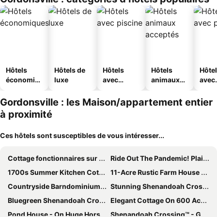
Hôtels
Hôtels de
Hôtels
Hôtels
Hôte
économiq
luxe
avec
animaux
avec
ues
piscine
acceptés
park
Gordonsville : les Maison/appartement entier
à proximité
Ces hôtels sont susceptibles de vous intéresser...
Cottage fonctionnaires sur 600 Acre Cheval de travail / Bovins immobilière
Ride Out The Pandemic! Plain Outside; Gorgeous Inside; Huge Horse/Cattle Farm
1700s Summer Kitchen Cottage # 147 & Pool
11-Acre Rustic Farm House & Cottage In Beautiful Central Virginia
Countryside Barndominium In Virginia W/ Patio
Stunning Shenandoah Crossing, 2 Bedroom Deluxe Cabin, Just A Mile To Your Favorite Destinations
Bluegreen Shenandoah Crossing Ascend Resort Collection
Elegant Cottage On 600 Acre Horse & Cattle Farm
Pond House - On Huge Horse Farm; Great For Young Families
Shenandoah Crossing™ - Gordonsville - 2 Bedroom 1 Bath Deluxe Cabin