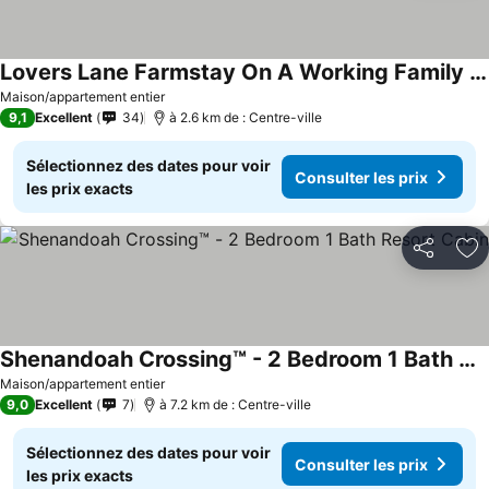
Lovers Lane Farmstay On A Working Family Farm. Horses, Cows, Sheep, Bees & More
Consulter les prix
Maison/appartement entier
9,1
Excellent
34
à 2.6 km de : Centre-ville
Sélectionnez des dates pour voir
Consulter les prix
les prix exacts
Partager
Aj
Shenandoah Crossing™ - 2 Bedroom 1 Bath Resort Cabin
Consulter les prix
Maison/appartement entier
9,0
Excellent
7
à 7.2 km de : Centre-ville
Sélectionnez des dates pour voir
Consulter les prix
les prix exacts