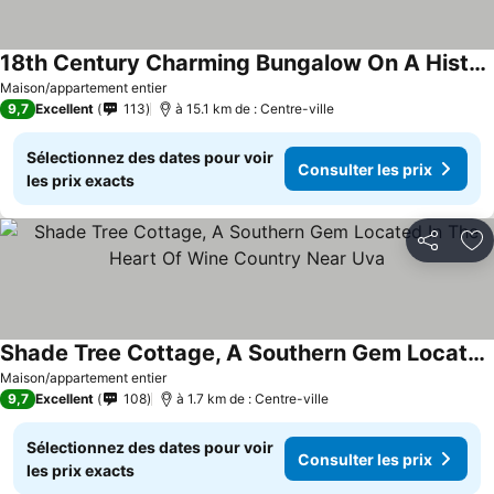
18th Century Charming Bungalow On A Historic Estate # 127 & Out Door Pool
Consulter les prix
Maison/appartement entier
9,7
Excellent
113
à 15.1 km de : Centre-ville
Sélectionnez des dates pour voir
Consulter les prix
les prix exacts
Partager
Aj
Shade Tree Cottage, A Southern Gem Located In The Heart Of Wine Country Near Uva
Consulter les prix
Maison/appartement entier
9,7
Excellent
108
à 1.7 km de : Centre-ville
Sélectionnez des dates pour voir
Consulter les prix
les prix exacts