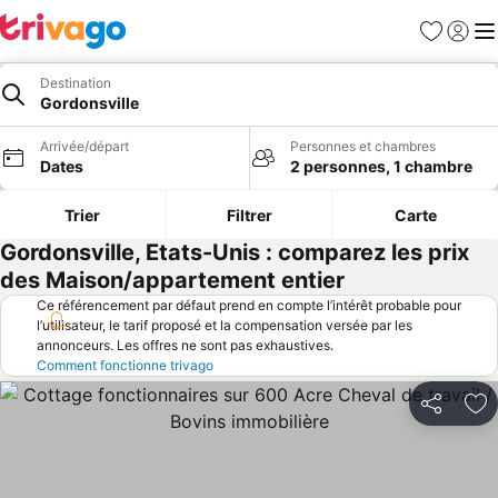
Favoris
Se con
Me
Destination
Gordonsville
Arrivée/départ
Personnes et chambres
Dates
2 personnes, 1 chambre
Trier
Filtrer
Carte
Gordonsville, Etats-Unis : comparez les prix
des Maison/appartement entier
Ce référencement par défaut prend en compte l’intérêt probable pour
l’utilisateur, le tarif proposé et la compensation versée par les
annonceurs. Les offres ne sont pas exhaustives.
Comment fonctionne trivago
Partager
Aj