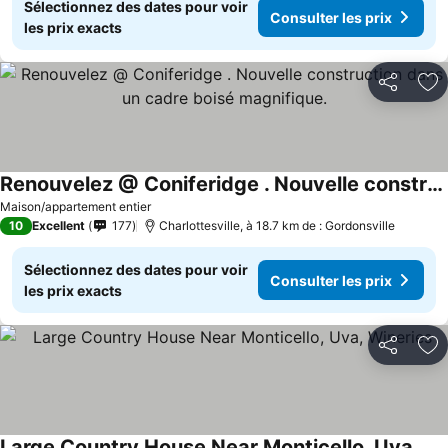
Sélectionnez des dates pour voir
Consulter les prix
les prix exacts
Partager
Aj
Renouvelez @ Coniferidge . Nouvelle construction dans un cadre boisé magnifique.
Consulter les prix
Maison/appartement entier
10
Excellent
177
Charlottesville, à 18.7 km de : Gordonsville
Sélectionnez des dates pour voir
Consulter les prix
les prix exacts
Partager
Aj
Large Country House Near Monticello, Uva, Wineries