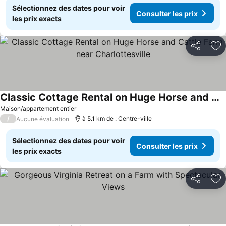
Sélectionnez des dates pour voir
Consulter les prix
les prix exacts
Partager
Aj
Classic Cottage Rental on Huge Horse and Cattle Farm near Charlottesville
Consulter les prix
Maison/appartement entier
/
à 5.1 km de : Centre-ville
Aucune évaluation
Sélectionnez des dates pour voir
Consulter les prix
les prix exacts
Partager
Aj