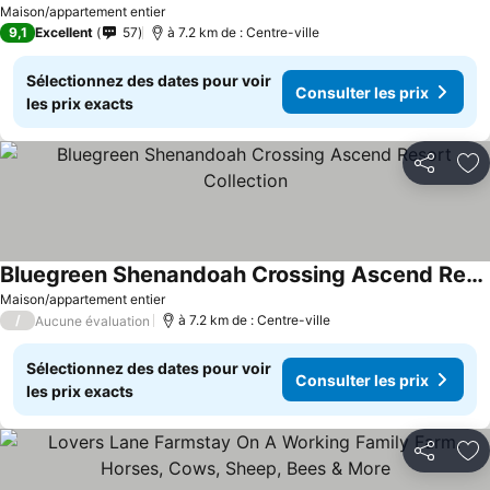
Consulter les prix
Maison/appartement entier
9,1
Excellent
57
à 7.2 km de : Centre-ville
Sélectionnez des dates pour voir
Consulter les prix
les prix exacts
Partager
Aj
Bluegreen Shenandoah Crossing Ascend Resort Collection
Consulter les prix
Maison/appartement entier
/
à 7.2 km de : Centre-ville
Aucune évaluation
Sélectionnez des dates pour voir
Consulter les prix
les prix exacts
Partager
Aj