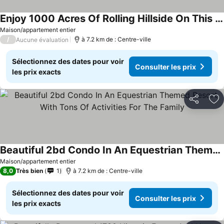
Enjoy 1000 Acres Of Rolling Hillside On This Equestrian Themed Resort 1bd Condo
Consulter les prix
Maison/appartement entier
/
à 7.2 km de : Centre-ville
Aucune évaluation
Sélectionnez des dates pour voir
Consulter les prix
les prix exacts
Partager
Aj
Beautiful 2bd Condo In An Equestrian Themed Resort With Tons Of Activities For The Family
Consulter les prix
Maison/appartement entier
8,0
Très bien
1
à 7.2 km de : Centre-ville
Sélectionnez des dates pour voir
Consulter les prix
les prix exacts