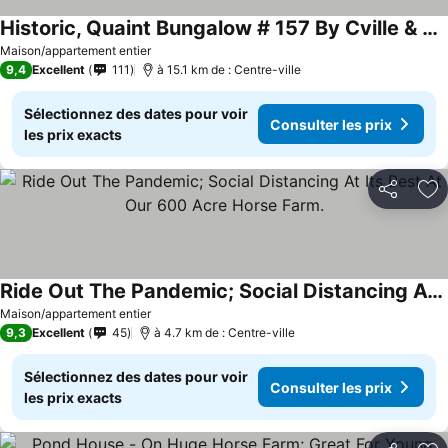
Historic, Quaint Bungalow # 157 By Cville & Pool
Consulter les prix
Maison/appartement entier
9,4
Excellent
111
à 15.1 km de : Centre-ville
Sélectionnez des dates pour voir
Consulter les prix
les prix exacts
Partager
Aj
Ride Out The Pandemic; Social Distancing At Its Best At Our 600 Acre Horse Farm.
Consulter les prix
Maison/appartement entier
9,3
Excellent
45
à 4.7 km de : Centre-ville
Sélectionnez des dates pour voir
Consulter les prix
les prix exacts