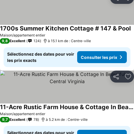
Partager
Aj
1700s Summer Kitchen Cottage # 147 & Pool
C
Maison/appartement entier
9,8
Excellent
124
à 15.1 km de : Centre-ville
Sélectionnez des dates pour voir
Consulter les prix
les prix exacts
Partager
Aj
11-Acre Rustic Farm House & Cottage In Beautiful Central Virginia
Consulter les prix
Maison/appartement entier
9,7
Excellent
78
à 5.2 km de : Centre-ville
Sélectionnez des dates pour voir