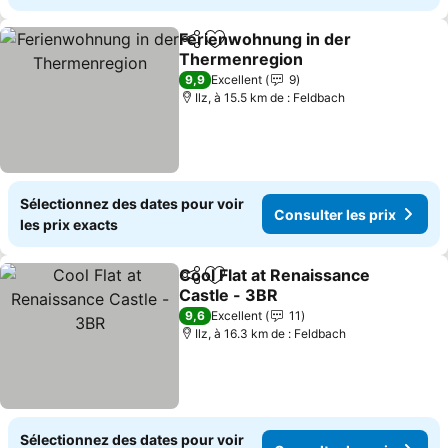
Ferienwohnung in der
Partager
Ajouter à mes favoris
Thermenregion
Consulter les prix
9,9
Excellent
9
Ilz, à 15.5 km de : Feldbach
Sélectionnez des dates pour voir
Consulter les prix
les prix exacts
Cool Flat at Renaissance
Partager
Ajouter à mes favoris
Castle - 3BR
Consulter les prix
9,6
Excellent
11
Ilz, à 16.3 km de : Feldbach
Sélectionnez des dates pour voir