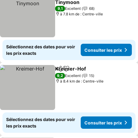
Tinymoon
Consulter les prix
9,1
Excellent
68
à 7.8 km de : Centre-ville
Sélectionnez des dates pour voir
Consulter les prix
les prix exacts
Kreimer-Hof
Partager
Ajouter à mes favoris
Consulter les 
9,2
Excellent
15
à 8.4 km de : Centre-ville
Sélectionnez des dates pour voir
Consulter les prix
les prix exacts