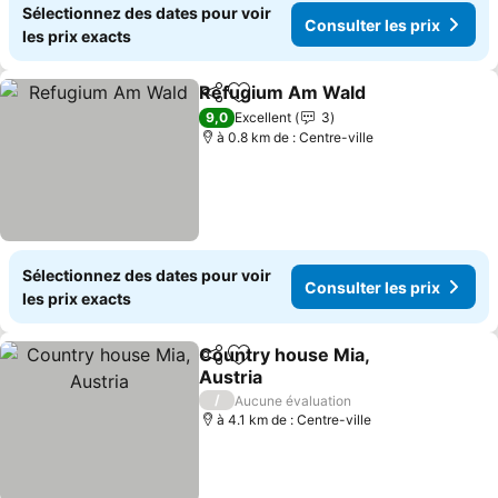
Sélectionnez des dates pour voir
Consulter les prix
les prix exacts
Refugium Am Wald
Partager
Ajouter à mes favoris
Consult
9,0
Excellent
3
à 0.8 km de : Centre-ville
Sélectionnez des dates pour voir
Consulter les prix
les prix exacts
Country house Mia,
Partager
Ajouter à mes favoris
Austria
Consulter les prix
/
Aucune évaluation
à 4.1 km de : Centre-ville