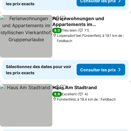
Consulter les prix
les prix exacts
Ferienwohnungen und
Partager
Ajouter à mes favoris
Appartements im
idyllischen Vierkanthof,
Consulter les prix
8,0
Très bien
11
Gruppenurlaube
Loipersdorf bei Fürstenfeld, à 18.1 km de :
Feldbach
Sélectionnez des dates pour voir
Consulter les prix
les prix exacts
Haus Am Stadtrand
Partager
Ajouter à mes favoris
Consult
9,8
Excellent
4
Fürstenfeld, à 18.4 km de : Feldbach