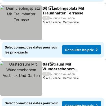
Dein Lieblingsplatz Mit
Partager
Ajouter à mes favoris
Traumhafter Terrasse
Consulter les prix
/
Aucune évaluation
à 1.5 km de : Centre-ville
Sélectionnez des dates pour voir
Consulter les prix
les prix exacts
Gastetraum Mit
Partager
Ajouter à mes favoris
Wunderschonem
Ausblick Und Garten
Consulter les prix
/
Aucune évaluation
à 1.5 km de : Centre-ville
Sélectionnez des dates pour voir
Consulter les prix