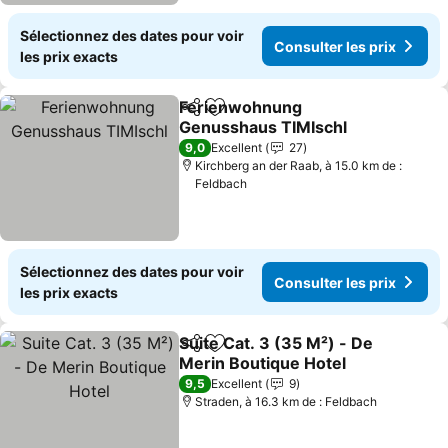
Sélectionnez des dates pour voir
Consulter les prix
les prix exacts
Ferienwohnung
Partager
Ajouter à mes favoris
Genusshaus TIMIschl
Consulter les prix
9,0
Excellent
27
Kirchberg an der Raab, à 15.0 km de :
Feldbach
Sélectionnez des dates pour voir
Consulter les prix
les prix exacts
Suite Cat. 3 (35 M²) - De
Partager
Ajouter à mes favoris
Merin Boutique Hotel
Consulter les prix
9,5
Excellent
9
Straden, à 16.3 km de : Feldbach