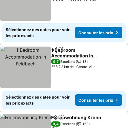
Sélectionnez des dates pour voir
Consulter les prix
les prix exacts
1 Bedroom
Partager
Ajouter à mes favoris
Accommodation In
Feldbach
Consulter les prix
9,7
Excellent
13
à 7.2 km de : Centre-ville
Sélectionnez des dates pour voir
Consulter les prix
les prix exacts
Ferienwohnung Krenn
Partager
Ajouter à mes favoris
Cons
9,4
Excellent
153