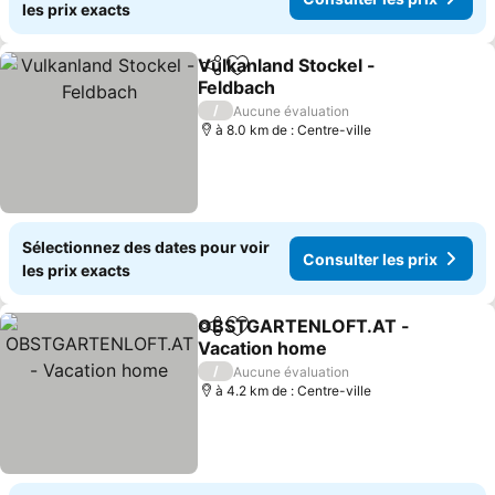
les prix exacts
Vulkanland Stockel -
Partager
Ajouter à mes favoris
Feldbach
Consulter les prix
/
Aucune évaluation
à 8.0 km de : Centre-ville
Sélectionnez des dates pour voir
Consulter les prix
les prix exacts
OBSTGARTENLOFT.AT -
Partager
Ajouter à mes favoris
Vacation home
Consulter les prix
/
Aucune évaluation
à 4.2 km de : Centre-ville