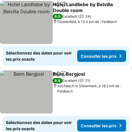
Hotel Landliebe by Belvilla
Partager
Ajouter à mes favoris
Double room
Consulter les prix
9,9
Excellent
34
Fürstenfeld, à 13.0 km de : Feldbach
Sélectionnez des dates pour voir
Consulter les prix
les prix exacts
Beim Bergjosl
Partager
Ajouter à mes favoris
Consulter les
9,8
Excellent
21
Kirchbach in Steiermark, à 18.2 km de :
Feldbach
Sélectionnez des dates pour voir
Consulter les prix
les prix exacts