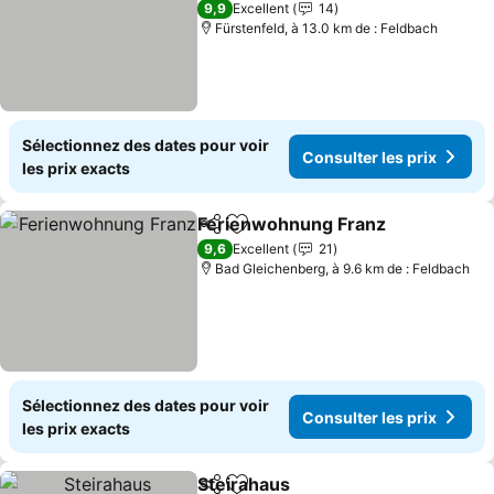
Consulter les prix
9,9
Excellent
14
Fürstenfeld, à 13.0 km de : Feldbach
Sélectionnez des dates pour voir
Consulter les prix
les prix exacts
Ferienwohnung Franz
Partager
Ajouter à mes favoris
Cons
9,6
Excellent
21
Bad Gleichenberg, à 9.6 km de : Feldbach
Sélectionnez des dates pour voir
Consulter les prix
les prix exacts
Steirahaus