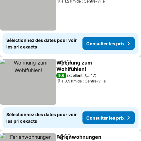
à 1.2 km de : Centre-ville
Sélectionnez des dates pour voir
Consulter les prix
les prix exacts
Wohnung zum
Partager
Ajouter à mes favoris
Wohlfühlen!
Consulter les prix
9,6
Excellent
17
à 0.5 km de : Centre-ville
Sélectionnez des dates pour voir
Consulter les prix
les prix exacts
Ferienwohnungen
Partager
Ajouter à mes favoris