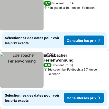
Partager
Ajouter à mes favoris
Consulter les pr
9,7
Excellent
19
Königsdorf, à 19.1 km de : Feldbach
Sélectionnez des dates pour voir
Consulter les prix
les prix exacts
Edelsbacher
Partager
Ajouter à mes favoris
Ferienwohnung
Consulter les prix
8,6
Excellent
5
Edelsbach bei Feldbach, à 5.7 km de :
Feldbach
Sélectionnez des dates pour voir
Consulter les prix
les prix exacts