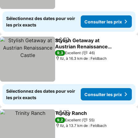
Sélectionnez des dates pour voir
Consulter les prix
les prix exacts
Stylish Getaway at
Partager
Ajouter à mes favoris
Austrian Renaissance
Castle
Consulter les prix
9,3
Excellent
46
Ilz, à 16.3 km de : Feldbach
Sélectionnez des dates pour voir
Consulter les prix
les prix exacts
Trinity Ranch
Partager
Ajouter à mes favoris
Consulter les
9,2
Excellent
55
Ilz, à 13.7 km de : Feldbach