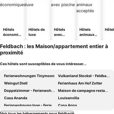
Hôtels
Hôtels de
Hôtels
Hôtels
Hôtel
économiq
luxe
avec
animaux
ues
piscine
acceptés
Feldbach : les Maison/appartement entier à
proximité
Ces hôtels sont susceptibles de vous intéresser...
Ferienwohnungen Tinymoon
Vulkanland Stockel - Feldbach
Weingut Dietl
Ferienhaus Am Hof Zotter
Doppelzimmer - Ferienwohnungen Gutshof
Maison de campagne restaurée, emplacement isolé pour le calme et la détente
Casa Ananda
Louisenvilla
Ferienwohnung Inge - Ferienhaus Am Bach
Casa Anna
Ferienhaus Baumgarten1
Am Lampl Berg
Voir tous les hébergements pour Feldbach