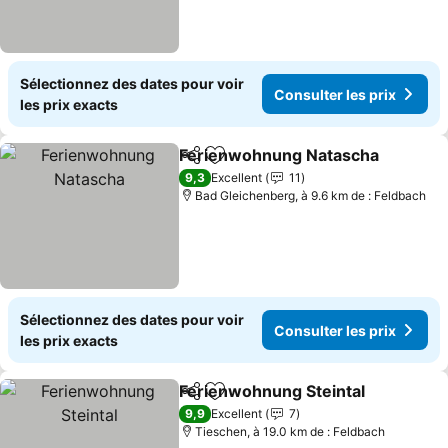
Sélectionnez des dates pour voir
Consulter les prix
les prix exacts
Ferienwohnung Natascha
Partager
Ajouter à mes favoris
9,3
Excellent
11
Bad Gleichenberg, à 9.6 km de : Feldbach
Sélectionnez des dates pour voir
Consulter les prix
les prix exacts
Ferienwohnung Steintal
Partager
Ajouter à mes favoris
Co
9,9
Excellent
7
Tieschen, à 19.0 km de : Feldbach