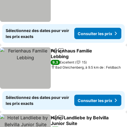
Sélectionnez des dates pour voir
Consulter les prix
les prix exacts
Ferienhaus Familie
Partager
Ajouter à mes favoris
Lebbing
Consulter les prix
9,3
Excellent
15
Bad Gleichenberg, à 9.5 km de : Feldbach
Sélectionnez des dates pour voir
Consulter les prix
les prix exacts
Hotel Landliebe by Belvilla
Partager
Ajouter à mes favoris
Junior Suite