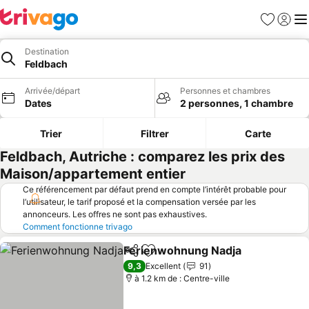
Favoris
Se con
Me
Destination
Feldbach
Arrivée/départ
Personnes et chambres
Dates
2 personnes, 1 chambre
Trier
Filtrer
Carte
Feldbach, Autriche : comparez les prix des
Maison/appartement entier
Ce référencement par défaut prend en compte l’intérêt probable pour
l’utilisateur, le tarif proposé et la compensation versée par les
annonceurs. Les offres ne sont pas exhaustives.
Comment fonctionne trivago
Ferienwohnung Nadja
Partager
Ajouter à mes favoris
Cons
9,3
Excellent
91
à 1.2 km de : Centre-ville