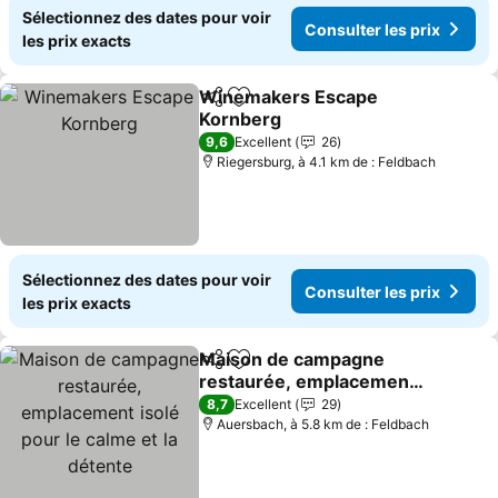
Sélectionnez des dates pour voir
Consulter les prix
les prix exacts
Winemakers Escape
Partager
Ajouter à mes favoris
Kornberg
Consulter les prix
9,6
Excellent
26
Riegersburg, à 4.1 km de : Feldbach
Sélectionnez des dates pour voir
Consulter les prix
les prix exacts
Maison de campagne
Partager
Ajouter à mes favoris
restaurée, emplacement
isolé pour le calme et la
Consulter les prix
8,7
Excellent
29
détente
Auersbach, à 5.8 km de : Feldbach