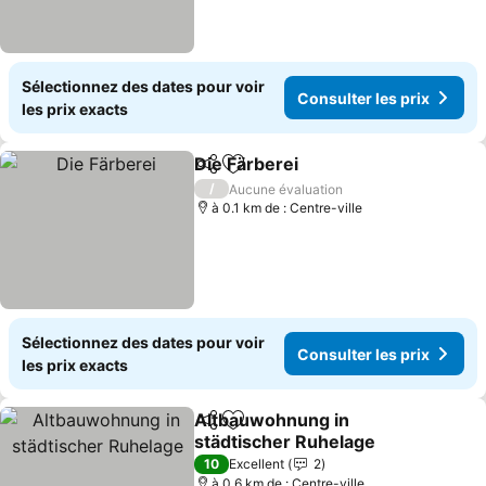
Sélectionnez des dates pour voir
Consulter les prix
les prix exacts
Die Färberei
Partager
Ajouter à mes favoris
Consulter les 
/
Aucune évaluation
à 0.1 km de : Centre-ville
Sélectionnez des dates pour voir
Consulter les prix
les prix exacts
Altbauwohnung in
Partager
Ajouter à mes favoris
städtischer Ruhelage
Consulter les prix
10
Excellent
2
à 0.6 km de : Centre-ville