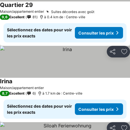
Quartier 29
Maison/appartement entier
Suites décorées avec goût
9,6
Excellent
81
à 0.4 km de : Centre-ville
Sélectionnez des dates pour voir
Consulter les prix
les prix exacts
Partager
Aj
Irina
Maison/appartement entier
8,7
Excellent
6
à 1.7 km de : Centre-ville
Sélectionnez des dates pour voir
Consulter les prix
les prix exacts