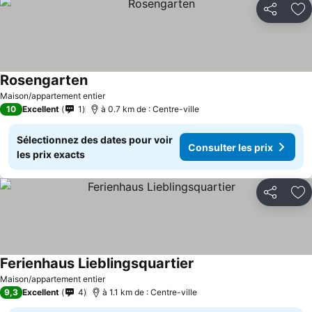
Partager
Aj
Rosengarten
Maison/appartement entier
10
Excellent
1
à 0.7 km de : Centre-ville
Sélectionnez des dates pour voir
Consulter les prix
les prix exacts
Partager
Aj
Ferienhaus Lieblingsquartier
Maison/appartement entier
9,3
Excellent
4
à 1.1 km de : Centre-ville