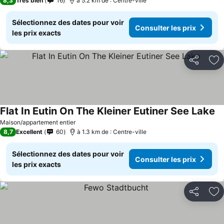
8,3
Très bien
16
à 5.2 km de : Centre-ville
Sélectionnez des dates pour voir
Consulter les prix
les prix exacts
Partager
Aj
Flat In Eutin On The Kleiner Eutiner See Lake
Maison/appartement entier
8,7
Excellent
60
à 1.3 km de : Centre-ville
Sélectionnez des dates pour voir
Consulter les prix
les prix exacts
Partager
Aj