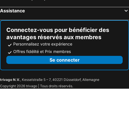
Apartment 2 - Guesthouse Birkengrund In Krummsee
Apartment 3 - Guesthouse Birkengrund In Krummsee
Apartment 1 - Guesthouse Birkengrund In Krummsee
Haus Antje
Assistance
Apartment For 3 Guests With 56m² In Malente (287667)
Am Seepark App_ 22
Apartment Künne Im Magnushof - Apartment
Ferienwohnung Ekengrund
Connectez-vous pour bénéficier des
Ferienwohnung Südel
Apartment Sudel, Germany
avantages réservés aux membres
Vacation Apartment Pure Relaxation And Tranquillity - Holiday Apartment Pure Relaxation And Tranquillity
05Herb Garden with herbs next to the Terrass
Personnalisez votre expérience
Plön - Traumhafter Seeblick
Holiday House Carl In Haffkrug
Offres fidélité et Prix membres
3-space; SÜ 03 - Haus Südstrand
Wohnung in Gießelrade mit Großem Garten by Interhome
Se connecter
10 Baum-t-raum with a view at the European beech
Ferienhof Felix
Ferienwohnung "Aus Liebe"
Apartment Blume, Germany
trivago N.V.
, Kesselstraße 5 – 7, 40221 Düsseldorf, Allemagne
Ferienhaus \"min Tohuus\"
Copyright 2026 trivago | Tous droits réservés.