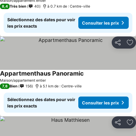
Maison/appartement entier
8,4
Très bien
40
à 0.7 km de : Centre-ville
Sélectionnez des dates pour voir
Consulter les prix
les prix exacts
Partager
Aj
Appartmenthaus Panoramic
Maison/appartement entier
7,8
Bien
156
à 5.1 km de : Centre-ville
Sélectionnez des dates pour voir
Consulter les prix
les prix exacts
Partager
Aj