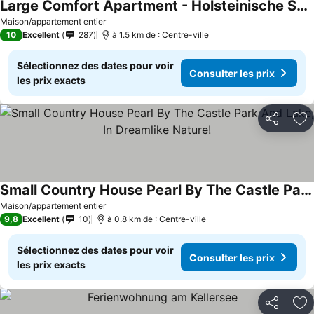
Large Comfort Apartment - Holsteinische Schweiz - Centrally Located
Maison/appartement entier
10
Excellent
287
à 1.5 km de : Centre-ville
Sélectionnez des dates pour voir
Consulter les prix
les prix exacts
Partager
Aj
Small Country House Pearl By The Castle Park And Lake, In Dreamlike Nature!
Maison/appartement entier
9,8
Excellent
10
à 0.8 km de : Centre-ville
Sélectionnez des dates pour voir
Consulter les prix
les prix exacts
Partager
Aj