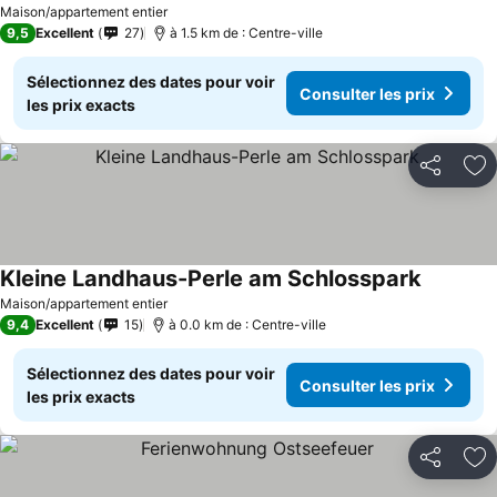
Maison/appartement entier
9,5
Excellent
27
à 1.5 km de : Centre-ville
Sélectionnez des dates pour voir
Consulter les prix
les prix exacts
Partager
Aj
Kleine Landhaus-Perle am Schlosspark
Maison/appartement entier
9,4
Excellent
15
à 0.0 km de : Centre-ville
Sélectionnez des dates pour voir
Consulter les prix
les prix exacts
Partager
Aj