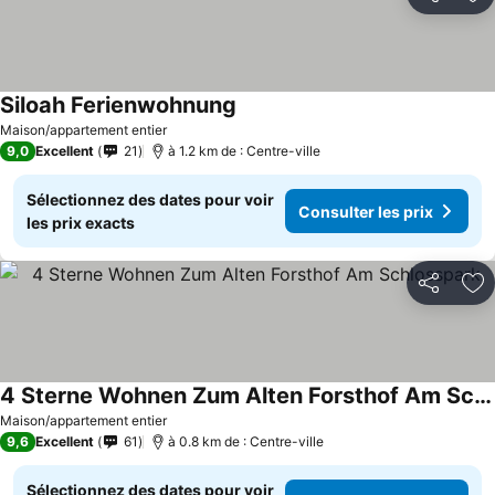
Partager
Aj
Siloah Ferienwohnung
Maison/appartement entier
9,0
Excellent
21
à 1.2 km de : Centre-ville
Sélectionnez des dates pour voir
Consulter les prix
les prix exacts
Partager
Aj
4 Sterne Wohnen Zum Alten Forsthof Am Schlosspark
Maison/appartement entier
9,6
Excellent
61
à 0.8 km de : Centre-ville
Sélectionnez des dates pour voir