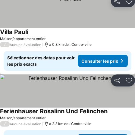
Partager
Aj
Villa Pauli
Maison/appartement entier
/
à 0.8 km de : Centre-ville
Aucune évaluation
Sélectionnez des dates pour voir
Consulter les prix
les prix exacts
Partager
Aj
Ferienhauser Rosalinn Und Felinchen
Maison/appartement entier
/
à 2.2 km de : Centre-ville
Aucune évaluation