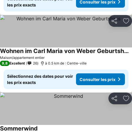
Consulter les prix
les prix exacts
Partager
Aj
Wohnen im Carl Maria von Weber Geburtshaus
Maison/appartement entier
9,8
Excellent
26
à 0.5 km de : Centre-ville
Sélectionnez des dates pour voir
Consulter les prix
les prix exacts
Partager
Aj
Sommerwind