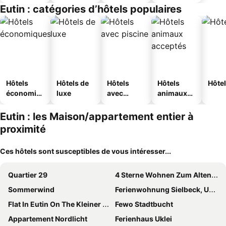
Eutin : catégories d’hôtels populaires
Hôtels
Hôtels de
Hôtels
Hôtels
Hôtel
économiq
luxe
avec
animaux
ues
piscine
acceptés
Eutin : les Maison/appartement entier à
proximité
Ces hôtels sont susceptibles de vous intéresser...
Quartier 29
4 Sterne Wohnen Zum Alten Forsthof Am Schlosspark
Sommerwind
Ferienwohnung Sielbeck, Urlaub mit Hund, WLAN verfügbar
Flat In Eutin On The Kleiner Eutiner See Lake
Fewo Stadtbucht
Appartement Nordlicht
Ferienhaus Uklei