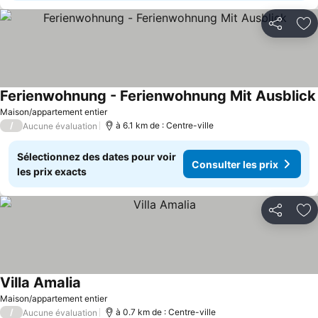
Partager
Aj
Ferienwohnung - Ferienwohnung Mit Ausblick
Maison/appartement entier
/
à 6.1 km de : Centre-ville
Aucune évaluation
Sélectionnez des dates pour voir
Consulter les prix
les prix exacts
Partager
Aj
Villa Amalia
Maison/appartement entier
/
à 0.7 km de : Centre-ville
Aucune évaluation