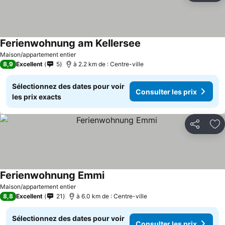
Ferienwohnung am Kellersee
Maison/appartement entier
8,9
Excellent
5
à 2.2 km de : Centre-ville
Sélectionnez des dates pour voir
Consulter les prix
les prix exacts
Partager
Aj
Ferienwohnung Emmi
Maison/appartement entier
8,8
Excellent
21
à 6.0 km de : Centre-ville
Sélectionnez des dates pour voir
Consulter les prix