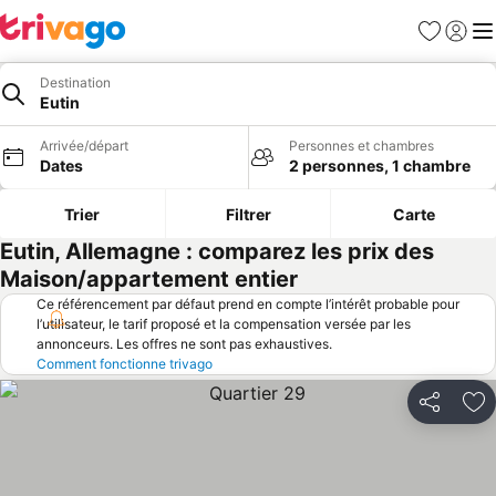
Favoris
Se con
Me
Destination
Eutin
Arrivée/départ
Personnes et chambres
Dates
2 personnes, 1 chambre
Trier
Filtrer
Carte
Eutin, Allemagne : comparez les prix des
Maison/appartement entier
Ce référencement par défaut prend en compte l’intérêt probable pour
l’utilisateur, le tarif proposé et la compensation versée par les
annonceurs. Les offres ne sont pas exhaustives.
Comment fonctionne trivago
Partager
Aj