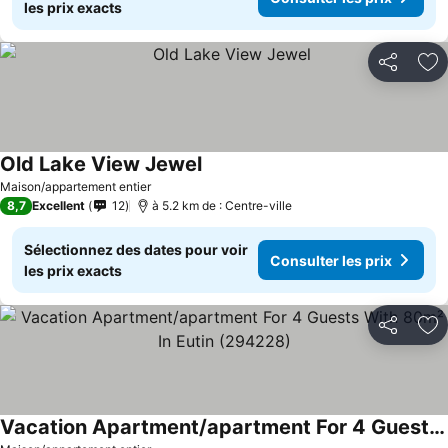
les prix exacts
Partager
Aj
Old Lake View Jewel
Maison/appartement entier
8,7
Excellent
12
à 5.2 km de : Centre-ville
Sélectionnez des dates pour voir
Consulter les prix
les prix exacts
Partager
Aj
Vacation Apartment/apartment For 4 Guests With 80m² In Eutin (294228)