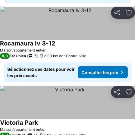
Partager
Aj
Rocamaura Iv 3-12
Consulter les prix
Maison/appartement entier
8,0
Très bien
7
à 0.1 km de : Centre-ville
Sélectionnez des dates pour voir
Consulter les prix
les prix exacts
Partager
Aj
Victoria Park
Consulter les prix
Maison/appartement entier