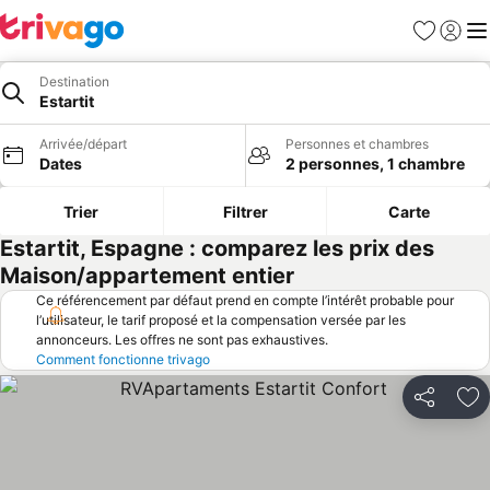
Favoris
Se con
Me
Destination
Estartit
Arrivée/départ
Personnes et chambres
Dates
2 personnes, 1 chambre
Trier
Filtrer
Carte
Estartit, Espagne : comparez les prix des
Maison/appartement entier
Ce référencement par défaut prend en compte l’intérêt probable pour
l’utilisateur, le tarif proposé et la compensation versée par les
annonceurs. Les offres ne sont pas exhaustives.
Comment fonctionne trivago
Partager
Aj