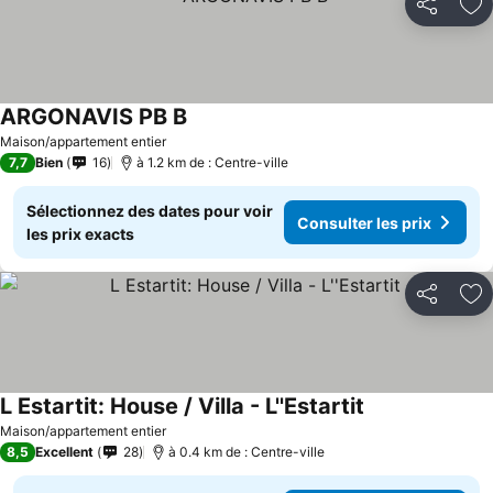
Partager
Aj
ARGONAVIS PB B
Consulter les prix
Maison/appartement entier
7,7
Bien
16
à 1.2 km de : Centre-ville
Sélectionnez des dates pour voir
Consulter les prix
les prix exacts
Partager
Aj
L Estartit: House / Villa - L''Estartit
Consulter les p
Maison/appartement entier
8,5
Excellent
28
à 0.4 km de : Centre-ville