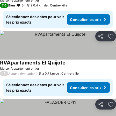
Maison/appartement entier
7,6
Bien
5
à 0.4 km de : Centre-ville
Sélectionnez des dates pour voir
Consulter les prix
les prix exacts
Partager
Aj
RVApartaments El Quijote
Consulter les prix
Maison/appartement entier
/
à 0.7 km de : Centre-ville
Aucune évaluation
Sélectionnez des dates pour voir
Consulter les prix
les prix exacts
Partager
Aj