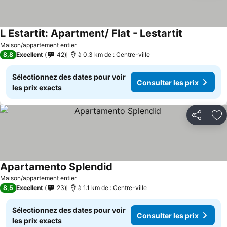
L Estartit: Apartment/ Flat - Lestartit
Consulter le
Maison/appartement entier
8,8
Excellent
42
à 0.3 km de : Centre-ville
Sélectionnez des dates pour voir
Consulter les prix
les prix exacts
Partager
Aj
Apartamento Splendid
Consulter les prix
Maison/appartement entier
8,5
Excellent
23
à 1.1 km de : Centre-ville
Sélectionnez des dates pour voir
Consulter les prix
les prix exacts