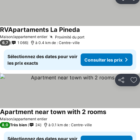
Partager
Aj
RVApartaments La Pineda
Consulter les prix
Maison/appartement entier
Proximité du port
Consulter les prix
6,7
1 066
à 0.4 km de : Centre-ville
Sélectionnez des dates pour voir
Consulter les prix
les prix exacts
Partager
Aj
Apartment near town with 2 rooms
Consulter les 
Maison/appartement entier
8,0
Très bien
24
à 0.1 km de : Centre-ville
Sélectionnez des dates pour voir