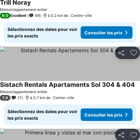
Trill Noray
Consulter les prix
Maison/appartement entier
9,0
Excellent
69
à 0.2 km de : Centre-ville
Sélectionnez des dates pour voir
Consulter les prix
les prix exacts
Partager
Aj
Sistach Rentals Apartaments Sol 304 & 404
Co
Maison/appartement entier
7,4
21
à 0.7 km de : Centre-ville
Sélectionnez des dates pour voir
Consulter les prix
les prix exacts
Partager
Aj