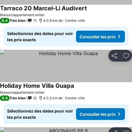
Tarraco 20 Marcel-Li Audivert
Consulter les prix
Maison/appartement entier
8,4
Très bien
7
à 0.9 km de : Centre-ville
Sélectionnez des dates pour voir
Consulter les prix
les prix exacts
Partager
Aj
Holiday Home Villa Guapa
Consulter les prix
Maison/appartement entier
8,0
Très bien
5
à 0.2 km de : Centre-ville
Sélectionnez des dates pour voir
Consulter les prix
les prix exacts