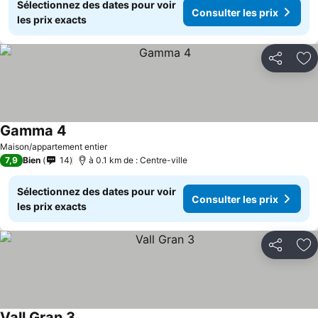
Sélectionnez des dates pour voir
Consulter les prix
les prix exacts
Partager
Aj
Gamma 4
Consulter les prix
Maison/appartement entier
7,9
Bien
14
à 0.1 km de : Centre-ville
Sélectionnez des dates pour voir
Consulter les prix
les prix exacts
Partager
Aj
Vall Gran 3