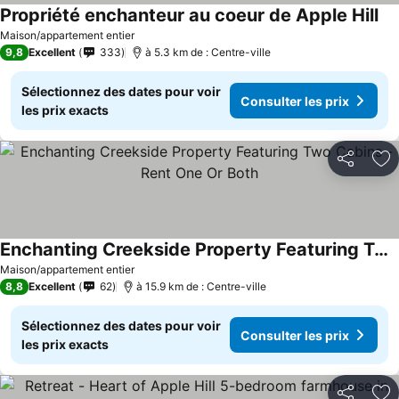
Propriété enchanteur au coeur de Apple Hill
Con
Maison/appartement entier
9,8
Excellent
333
à 5.3 km de : Centre-ville
Sélectionnez des dates pour voir
Consulter les prix
les prix exacts
Partager
Aj
Enchanting Creekside Property Featuring Two Cabins - Rent One Or Both
Consulter les prix
Maison/appartement entier
8,8
Excellent
62
à 15.9 km de : Centre-ville
Sélectionnez des dates pour voir
Consulter les prix
les prix exacts