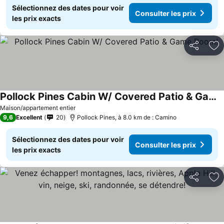
Sélectionnez des dates pour voir
Consulter les prix
les prix exacts
Partager
Aj
Pollock Pines Cabin W/ Covered Patio & Game Room!
Consulter les prix
Maison/appartement entier
9,6
Excellent
20
Pollock Pines, à 8.0 km de : Camino
Sélectionnez des dates pour voir
Consulter les prix
les prix exacts
Partager
Aj