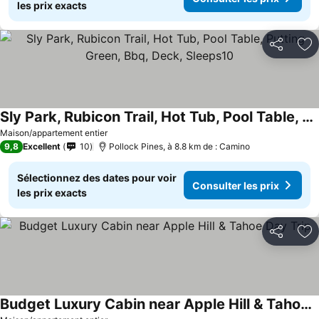
les prix exacts
Partager
Aj
Sly Park, Rubicon Trail, Hot Tub, Pool Table, Putting Green, Bbq, Deck, Sleeps10
Consulter les prix
Maison/appartement entier
9,8
Excellent
10
Pollock Pines, à 8.8 km de : Camino
Sélectionnez des dates pour voir
Consulter les prix
les prix exacts
Partager
Aj
Budget Luxury Cabin near Apple Hill & Tahoe Day Trip