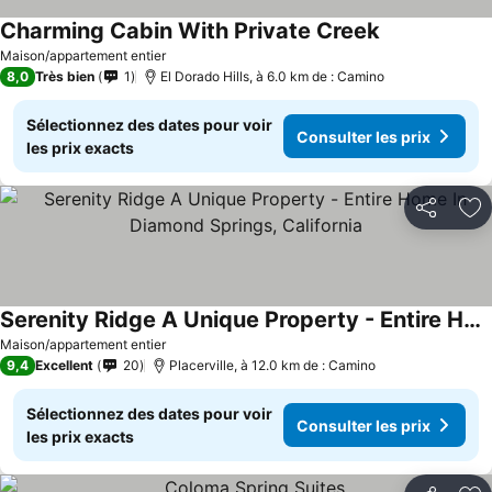
Charming Cabin With Private Creek
Consulter les
Maison/appartement entier
8,0
Très bien
1
El Dorado Hills, à 6.0 km de : Camino
Sélectionnez des dates pour voir
Consulter les prix
les prix exacts
Partager
Aj
Serenity Ridge A Unique Property - Entire Home In Diamond Springs, California
Consulter les prix
Maison/appartement entier
9,4
Excellent
20
Placerville, à 12.0 km de : Camino
Sélectionnez des dates pour voir
Consulter les prix
les prix exacts