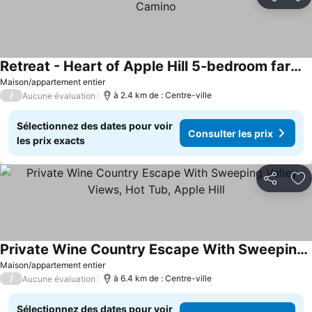
Partager
Aj
Retreat - Heart of Apple Hill 5-bedroom farmhouse in Camino
Consulter les prix
Maison/appartement entier
/
à 2.4 km de : Centre-ville
Aucune évaluation
Sélectionnez des dates pour voir
Consulter les prix
les prix exacts
Partager
Aj
Private Wine Country Escape With Sweeping Valley Views, Hot Tub, Apple Hill
Consulter les prix
Maison/appartement entier
/
à 6.4 km de : Centre-ville
Aucune évaluation
Sélectionnez des dates pour voir