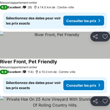
Consulter les prix
Maison/appartement entier
9,3
Excellent
28
à 14.0 km de : Centre-ville
Sélectionnez des dates pour voir
Consulter les prix
les prix exacts
Partager
Aj
River Front, Pet Friendly
Consulter les prix
Maison/appartement entier
9,9
Excellent
114
à 10.0 km de : Centre-ville
Sélectionnez des dates pour voir
Consulter les prix
les prix exacts
Partager
Aj