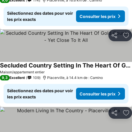
9,0
Excellent
114
Placerville, à 16.6 km de : Camino
Sélectionnez des dates pour voir
Consulter les prix
les prix exacts
Partager
Aj
Secluded Country Setting In The Heart Of Gold Country - Yet Close To It All
Consulter les prix
Maison/appartement entier
9,3
Excellent
109
Placerville, à 14.4 km de : Camino
Sélectionnez des dates pour voir
Consulter les prix
les prix exacts
Partager
Aj