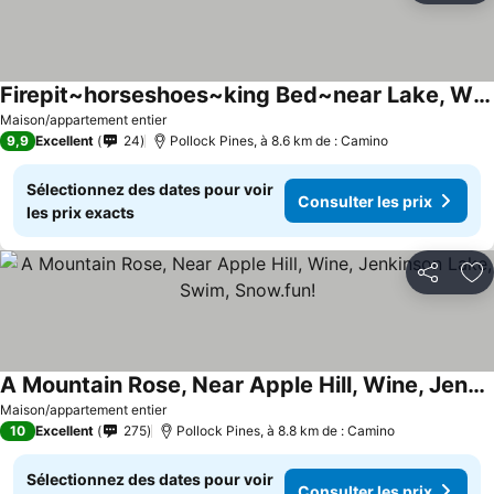
Firepit~horseshoes~king Bed~near Lake, Wine, Farms
Consulter les prix
Maison/appartement entier
9,9
Excellent
24
Pollock Pines, à 8.6 km de : Camino
Sélectionnez des dates pour voir
Consulter les prix
les prix exacts
Partager
Aj
A Mountain Rose, Near Apple Hill, Wine, Jenkinson Lake, Swim, Snow.fun!
Consulter les prix
Maison/appartement entier
10
Excellent
275
Pollock Pines, à 8.8 km de : Camino
Sélectionnez des dates pour voir
Consulter les prix