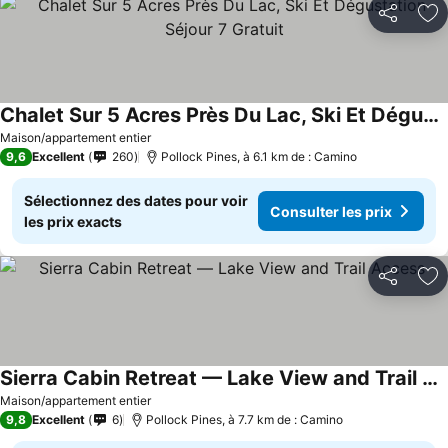
Partager
Aj
Chalet Sur 5 Acres Près Du Lac, Ski Et Dégustation Séjour 7 Gratuit
Consulter les prix
Maison/appartement entier
9,6
Excellent
260
Pollock Pines, à 6.1 km de : Camino
Sélectionnez des dates pour voir
Consulter les prix
les prix exacts
Partager
Aj
Sierra Cabin Retreat — Lake View and Trail Access
Consulter les prix
Maison/appartement entier
9,8
Excellent
6
Pollock Pines, à 7.7 km de : Camino