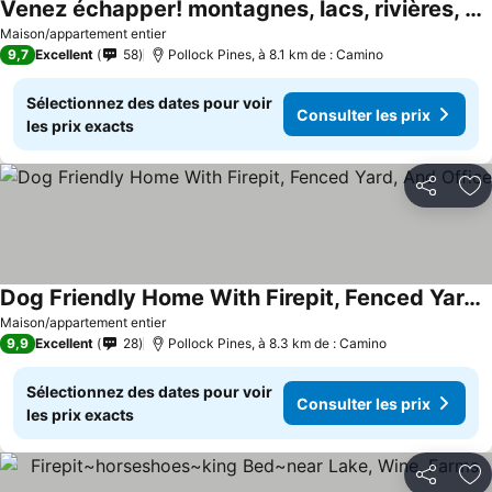
Venez échapper! montagnes, lacs, rivières, Apple Hill, vin, neige, ski, randonnée, se détendre!
Consulter les prix
Maison/appartement entier
9,7
Excellent
58
Pollock Pines, à 8.1 km de : Camino
Sélectionnez des dates pour voir
Consulter les prix
les prix exacts
Partager
Aj
Dog Friendly Home With Firepit, Fenced Yard, And Office
Consulter les prix
Maison/appartement entier
9,9
Excellent
28
Pollock Pines, à 8.3 km de : Camino
Sélectionnez des dates pour voir
Consulter les prix
les prix exacts
Partager
Aj