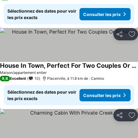
Sélectionnez des dates pour voir
Consulter les prix
les prix exacts
Partager
Aj
House In Town, Perfect For Two Couples Or Family
Consulter les prix
Maison/appartement entier
9,8
Excellent
10
Placerville, à 11.8 km de : Camino
Sélectionnez des dates pour voir
Consulter les prix
les prix exacts
Partager
Aj