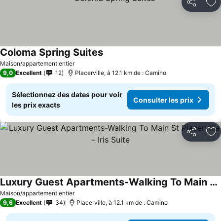
Partager
Aj
Coloma Spring Suites
Consulter les prix
Maison/appartement entier
9,0
Excellent
12
Placerville, à 12.1 km de : Camino
Sélectionnez des dates pour voir
Consulter les prix
les prix exacts
Partager
Aj
Luxury Guest Apartments-Walking To Main St Placerville - Iris Suite
Consulter les prix
Maison/appartement entier
9,6
Excellent
34
Placerville, à 12.1 km de : Camino