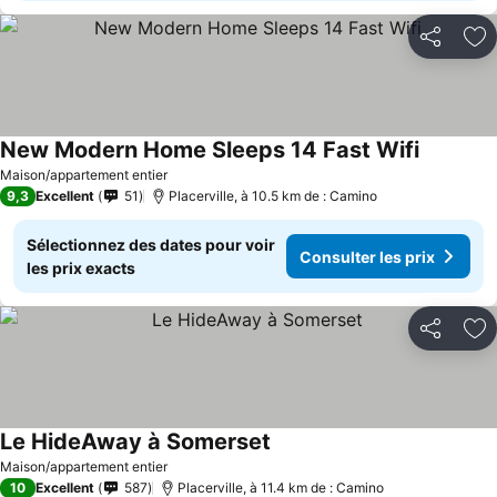
Partager
Aj
New Modern Home Sleeps 14 Fast Wifi
Consulter
Maison/appartement entier
9,3
Excellent
51
Placerville, à 10.5 km de : Camino
Sélectionnez des dates pour voir
Consulter les prix
les prix exacts
Partager
Aj
Le HideAway à Somerset
Consulter les prix
Maison/appartement entier
10
Excellent
587
Placerville, à 11.4 km de : Camino