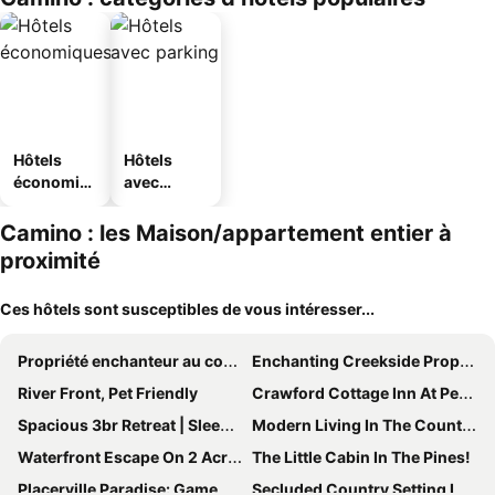
Hôtels
Hôtels
économiq
avec
ues
parking
Camino : les Maison/appartement entier à
proximité
Ces hôtels sont susceptibles de vous intéresser...
Propriété enchanteur au coeur de Apple Hill
Enchanting Creekside Property Featuring Two Cabins - Rent One Or Both
River Front, Pet Friendly
Crawford Cottage Inn At Perry Creek Nestled In The Wine Country.
Spacious 3br Retreat | Sleeps 10 | Free Parking
Modern Living In The Country - Placerville, Ca
Waterfront Escape On 2 Acres – 2 Cozy Cabins With Fire Pit & Nature Views
The Little Cabin In The Pines!
Placerville Paradise: Game Room + Hot Tub!
Secluded Country Setting In The Heart Of Gold Country - Yet Close To It All