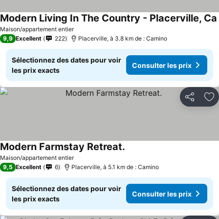
Modern Living In The Country - Placerville, Ca
Maison/appartement entier
9,9
Excellent
222
Placerville, à 3.8 km de : Camino
Sélectionnez des dates pour voir
Consulter les prix
les prix exacts
Partager
Aj
Modern Farmstay Retreat.
Consulter les prix
Maison/appartement entier
9,5
Excellent
6
Placerville, à 5.1 km de : Camino
Sélectionnez des dates pour voir
Consulter les prix
les prix exacts