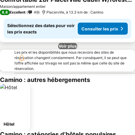
Consulter les prix
Maison/appartement entier
8,8
Excellent
49
Placerville, à 13.3 km de : Camino
Sélectionnez des dates pour voir
Consulter les prix
les prix exacts
Voir plus
Les prix et les disponibilités que nous recevons des sites de
réservation changent constamment. Par conséquent, il se peut que
l’offre affichée sur trivago ne soit pas la même que celle du site de
réservation.
Camino : autres hébergements
Hôtel
Camino : catégories d’hôtels populaires