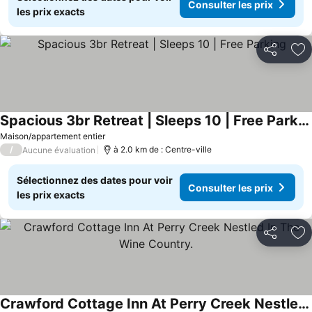
Consulter les prix
les prix exacts
Partager
Aj
Spacious 3br Retreat | Sleeps 10 | Free Parking
Consulter les prix
Maison/appartement entier
/
à 2.0 km de : Centre-ville
Aucune évaluation
Sélectionnez des dates pour voir
Consulter les prix
les prix exacts
Partager
Aj
Crawford Cottage Inn At Perry Creek Nestled In The Wine Country.