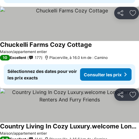
Partager
Aj
Chuckelli Farms Cozy Cottage
Consulter les prix
Maison/appartement entier
10
Excellent
177
Placerville, à 16.0 km de : Camino
Sélectionnez des dates pour voir
Consulter les prix
les prix exacts
Partager
Aj
Country Living In Cozy Luxury.welcome Long Term Renters And Furry Friends
Consulter les prix
Maison/appartement entier