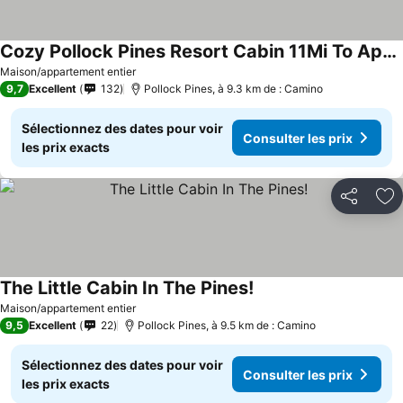
Cozy Pollock Pines Resort Cabin 11Mi To Apple Hill
Consulter les prix
Maison/appartement entier
9,7
Excellent
132
Pollock Pines, à 9.3 km de : Camino
Sélectionnez des dates pour voir
Consulter les prix
les prix exacts
Partager
Aj
The Little Cabin In The Pines!
Consulter les prix
Maison/appartement entier
9,5
Excellent
22
Pollock Pines, à 9.5 km de : Camino
Sélectionnez des dates pour voir
Consulter les prix
les prix exacts