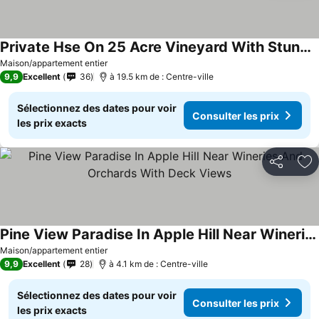
Private Hse On 25 Acre Vineyard With Stunning Views Of Rolling Country Hills.
Consulter les prix
Maison/appartement entier
9,9
Excellent
36
à 19.5 km de : Centre-ville
Sélectionnez des dates pour voir
Consulter les prix
les prix exacts
Partager
Aj
Pine View Paradise In Apple Hill Near Wineries And Orchards With Deck Views
Consulter les prix
Maison/appartement entier
9,9
Excellent
28
à 4.1 km de : Centre-ville
Sélectionnez des dates pour voir
Consulter les prix
les prix exacts