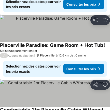
Sélectionnez des dates pour voir
Consulter les prix
les prix exacts
Partager
Aj
Placerville Paradise: Game Room + Hot Tub!
Co
Maison/appartement entier
/
Placerville, à 12.6 km de : Camino
Aucune évaluation
Sélectionnez des dates pour voir
Consulter les prix
les prix exacts
Partager
Aj
Comfortable 2br Placerville Cabin W/forested Views