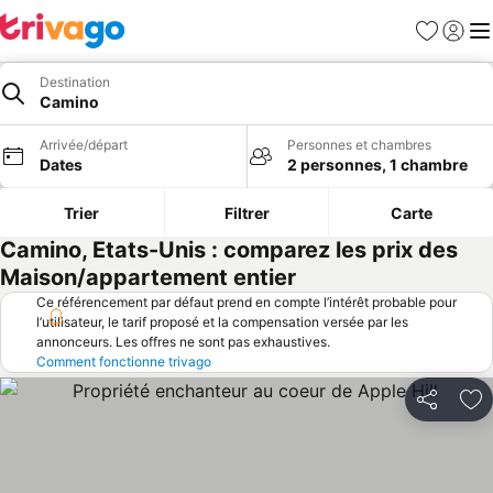
Favoris
Se con
Me
Destination
Camino
Arrivée/départ
Personnes et chambres
Dates
2 personnes, 1 chambre
Trier
Filtrer
Carte
Camino, Etats-Unis : comparez les prix des
Maison/appartement entier
Ce référencement par défaut prend en compte l’intérêt probable pour
l’utilisateur, le tarif proposé et la compensation versée par les
annonceurs. Les offres ne sont pas exhaustives.
Comment fonctionne trivago
Partager
Aj