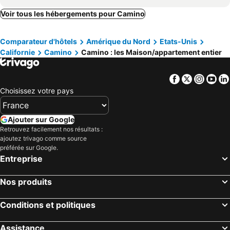
FairPlay Lodge - Détendez-vous dans le luxe dans un pays viticole
Chuckelli Farms Cozy Cottage
Voir tous les hébergements pour Camino
Come and reset! Cozy yurt bungalow in Garden Valley, CA. with heat, air & peace!
Country Living In Cozy Luxury.welcome Long Term Renters And Furry Friends
Comparateur d'hôtels
Amérique du Nord
Etats-Unis
Miners Cottage
Californie
Camino
Camino : les Maison/appartement entier
Facebook
Twitter
Insta
Yo
Choisissez votre pays
Ajouter sur Google
Retrouvez facilement nos résultats :
ajoutez trivago comme source
préférée sur Google.
Entreprise
Nos produits
Conditions et politiques
Assistance