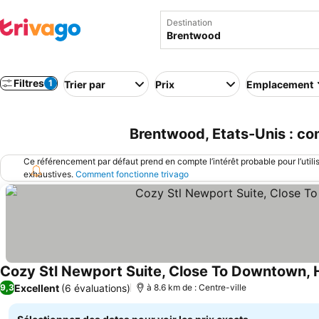
Destination
Filtres
1
Trier par
Prix
Emplacement
Brentwood, Etats-Unis : co
Ce référencement par défaut prend en compte l’intérêt probable pour l’utili
exhaustives.
Comment fonctionne trivago
Cozy Stl Newport Suite, Close To Downtown, H
Excellent
(6 évaluations)
9,3
à 8.6 km de : Centre-ville