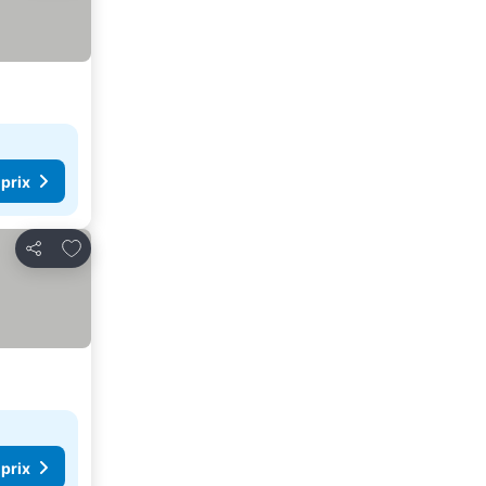
 prix
Ajouter à mes favoris
Partager
 prix