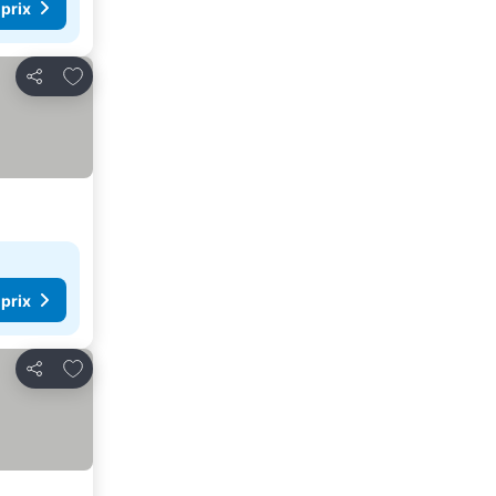
 prix
Ajouter à mes favoris
Partager
 prix
Ajouter à mes favoris
Partager