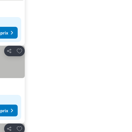
 prix
Ajouter à mes favoris
Partager
 prix
Ajouter à mes favoris
Partager