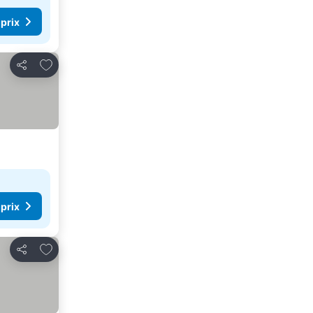
 prix
Ajouter à mes favoris
Partager
 prix
Ajouter à mes favoris
Partager