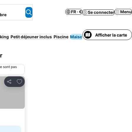
FR · €
Menu
Se connecter
bre
Afficher la carte
king
Petit déjeuner inclus
Piscine
Maison/appartement entier
r
ne sont pas
Ajouter à mes favoris
Partager
prix