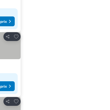
 prix
Ajouter à mes favoris
Partager
 prix
Ajouter à mes favoris
Partager