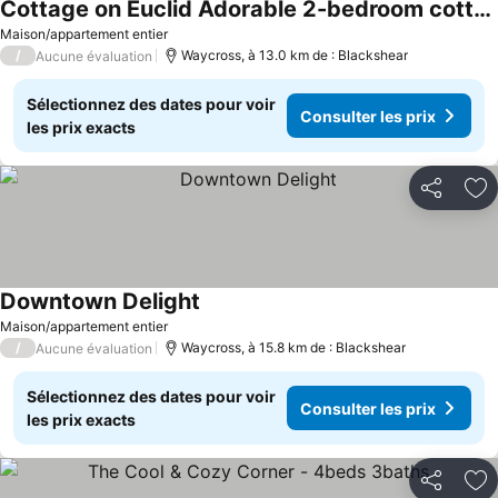
Cottage on Euclid Adorable 2-bedroom cottage with AC in pleasant Waycross
Maison/appartement entier
/
Waycross, à 13.0 km de : Blackshear
Aucune évaluation
Sélectionnez des dates pour voir
Consulter les prix
les prix exacts
Partager
Aj
Downtown Delight
Maison/appartement entier
/
Waycross, à 15.8 km de : Blackshear
Aucune évaluation
Sélectionnez des dates pour voir
Consulter les prix
les prix exacts
Partager
Aj