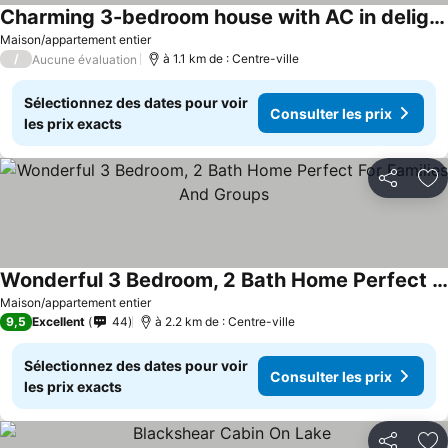
Charming 3-bedroom house with AC in delightful Blackshear
Maison/appartement entier
/
à 1.1 km de : Centre-ville
Aucune évaluation
Sélectionnez des dates pour voir
Consulter les prix
les prix exacts
Partager
Aj
Wonderful 3 Bedroom, 2 Bath Home Perfect For Families And Groups
Maison/appartement entier
9,5
Excellent
44
à 2.2 km de : Centre-ville
Sélectionnez des dates pour voir
Consulter les prix
les prix exacts