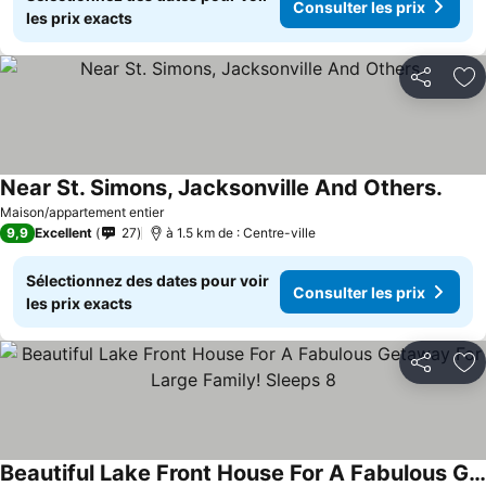
Consulter les prix
les prix exacts
Partager
Aj
Near St. Simons, Jacksonville And Others.
Maison/appartement entier
9,9
Excellent
27
à 1.5 km de : Centre-ville
Sélectionnez des dates pour voir
Consulter les prix
les prix exacts
Partager
Aj
Beautiful Lake Front House For A Fabulous Getaway For Large Family! Sleeps 8