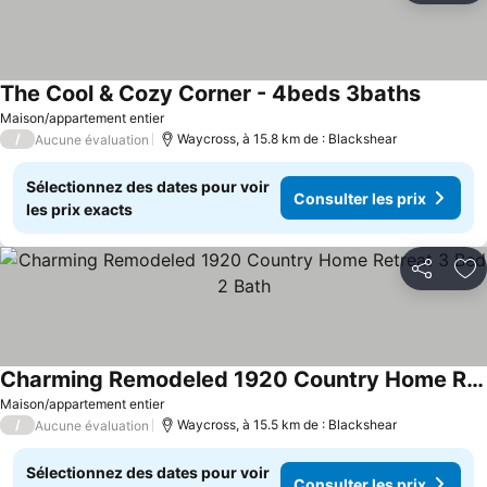
The Cool & Cozy Corner - 4beds 3baths
Maison/appartement entier
/
Waycross, à 15.8 km de : Blackshear
Aucune évaluation
Sélectionnez des dates pour voir
Consulter les prix
les prix exacts
Partager
Aj
Charming Remodeled 1920 Country Home Retreat 3 Bed 2 Bath
Maison/appartement entier
/
Waycross, à 15.5 km de : Blackshear
Aucune évaluation
Sélectionnez des dates pour voir
Consulter les prix