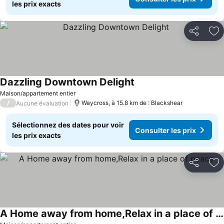
les prix exacts
Partager
Aj
Dazzling Downtown Delight
Maison/appartement entier
/
Waycross, à 15.8 km de : Blackshear
Aucune évaluation
Sélectionnez des dates pour voir
Consulter les prix
les prix exacts
Partager
Aj
A Home away from home,Relax in a place of peace