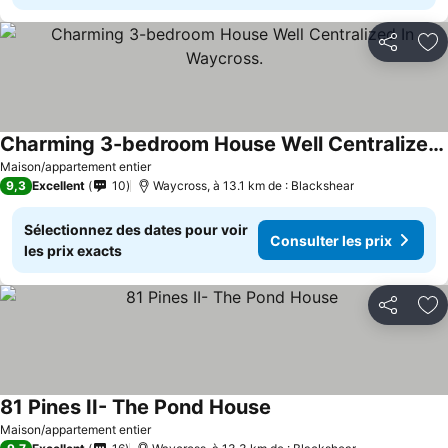
Partager
Aj
Charming 3-bedroom House Well Centralized In Waycross.
Maison/appartement entier
9,3
Excellent
10
Waycross, à 13.1 km de : Blackshear
Sélectionnez des dates pour voir
Consulter les prix
les prix exacts
Partager
Aj
81 Pines II- The Pond House
Maison/appartement entier