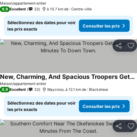
Maison/appartement entier
9,9
Excellent
22
à 10.7 km de : Centre-ville
Sélectionnez des dates pour voir
Consulter les prix
les prix exacts
Partager
Aj
New, Charming, And Spacious Troopers Getaway/ 5 Minutes To Down Town.
Maison/appartement entier
8,9
Excellent
32
Waycross, à 12.1 km de : Blackshear
Sélectionnez des dates pour voir
Consulter les prix
les prix exacts
Partager
Aj