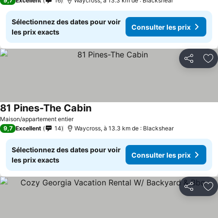
9,7
Excellent
16
Waycross, à 13.3 km de : Blackshear
Sélectionnez des dates pour voir
Consulter les prix
les prix exacts
Partager
Aj
81 Pines-The Cabin
Maison/appartement entier
9,7
Excellent
14
Waycross, à 13.3 km de : Blackshear
Sélectionnez des dates pour voir
Consulter les prix
les prix exacts
Partager
Aj