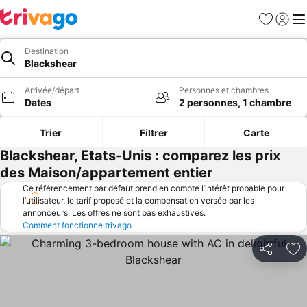
Favoris
Se con
Me
Destination
Blackshear
Arrivée/départ
Personnes et chambres
Dates
2 personnes, 1 chambre
Trier
Filtrer
Carte
Blackshear, Etats-Unis : comparez les prix
des Maison/appartement entier
Ce référencement par défaut prend en compte l’intérêt probable pour
l’utilisateur, le tarif proposé et la compensation versée par les
annonceurs. Les offres ne sont pas exhaustives.
Comment fonctionne trivago
Partager
Aj