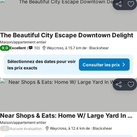
Partager
Aj
The Beautiful City Escape Downtown Delight
Maison/appartement entier
9,0
Excellent
10
Waycross, à 15.7 km de : Blackshear
Sélectionnez des dates pour voir
Consulter les prix
les prix exacts
Partager
Aj
Near Shops & Eats: Home W/ Large Yard In Waycross!
Maison/appartement entier
/
Waycross, à 12.4 km de : Blackshear
Aucune évaluation