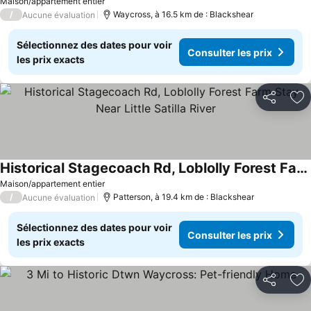
Maison/appartement entier
/
Waycross, à 16.5 km de : Blackshear
Aucune évaluation
Sélectionnez des dates pour voir
Consulter les prix
les prix exacts
Partager
Aj
Historical Stagecoach Rd, Loblolly Forest Farm Stay Near Little Satilla River
Maison/appartement entier
/
Patterson, à 19.4 km de : Blackshear
Aucune évaluation
Sélectionnez des dates pour voir
Consulter les prix
les prix exacts
Partager
Aj