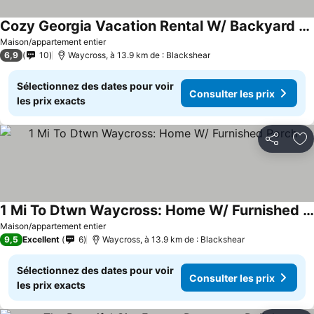
Cozy Georgia Vacation Rental W/ Backyard & Bbq
Maison/appartement entier
6,9
10
Waycross, à 13.9 km de : Blackshear
Sélectionnez des dates pour voir
Consulter les prix
les prix exacts
Partager
Aj
1 Mi To Dtwn Waycross: Home W/ Furnished Porch
Maison/appartement entier
9,5
Excellent
6
Waycross, à 13.9 km de : Blackshear
Sélectionnez des dates pour voir
Consulter les prix
les prix exacts