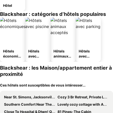
Hôtel
Blackshear : catégories d’hôtels populaires
Hôtels
Hôtels
Hôtels
Hôtels
économiq
avec
animaux
avec
ues
piscine
acceptés
parking
Blackshear : les Maison/appartement entier à
proximité
Ces hôtels sont susceptibles de vous intéresser...
Near St. Simons, Jacksonville And Others.
Cozy 3 Br Retreat, Private Lake & Covered Dock
Southern Comfort Near The Okefenokee Swamp. 60 Minutes From The Coast.
Lovely cozy cottage with AC in charming Waycross
Close To Hospital & Dtwn! Quiet Waycross Home
81 Pines-The Cabin