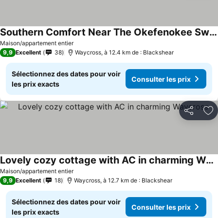
Southern Comfort Near The Okefenokee Swamp. 60 Minutes From The Coast.
Maison/appartement entier
9,9
Excellent
38
Waycross, à 12.4 km de : Blackshear
Sélectionnez des dates pour voir
Consulter les prix
les prix exacts
Partager
Aj
Lovely cozy cottage with AC in charming Waycross
Maison/appartement entier
9,9
Excellent
18
Waycross, à 12.7 km de : Blackshear
Sélectionnez des dates pour voir
Consulter les prix
les prix exacts