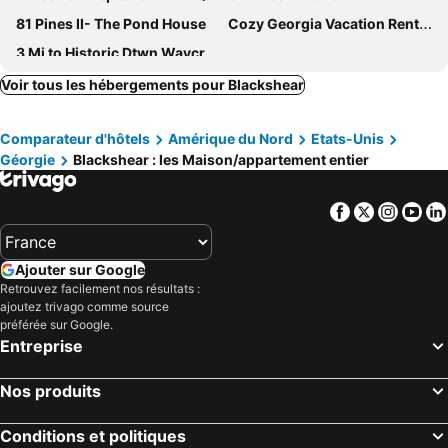
81 Pines II- The Pond House
Cozy Georgia Vacation Rental W/ Backyard & Bbq
3 Mi to Historic Dtwn Waycross: Pet-friendly Home
Voir tous les hébergements pour Blackshear
Comparateur d'hôtels
Amérique du Nord
Etats-Unis
Géorgie
Blackshear : les Maison/appartement entier
Facebook
Twitter
Insta
Yo
Ajouter sur Google
Retrouvez facilement nos résultats :
ajoutez trivago comme source
préférée sur Google.
Entreprise
Nos produits
Conditions et politiques