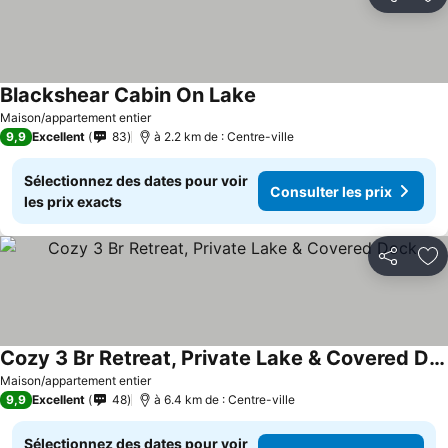
Partager
Aj
Blackshear Cabin On Lake
Maison/appartement entier
9,9
Excellent
83
à 2.2 km de : Centre-ville
Sélectionnez des dates pour voir
Consulter les prix
les prix exacts
Partager
Aj
Cozy 3 Br Retreat, Private Lake & Covered Dock
Maison/appartement entier
9,9
Excellent
48
à 6.4 km de : Centre-ville
Sélectionnez des dates pour voir