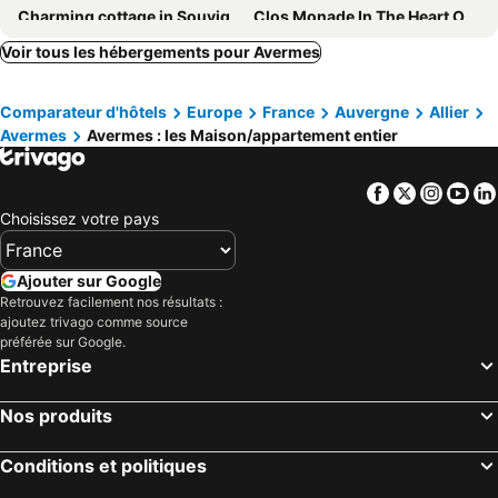
Charming cottage in Souvigny, 2 bed, garden, pets allowed
Clos Monade In The Heart Of Bourbonnais
Charmante Maison À Souvigny Avec Jacuzzi
Homerez Last Minute Deal - Nice House With Garden And Terrace
Voir tous les hébergements pour Avermes
La Halte Du Clos
Gite Aurouër, 2 Bedrooms, 4 Persons
Comparateur d'hôtels
Europe
France
Auvergne
Allier
Chambres d'Hôte Les Bredins
Tiny House La Chevêchette
Avermes
Avermes : les Maison/appartement entier
Peaceful Montbeugny Cottage 4 ppl, pets allowed
Domaine du bois Chaumet
Jolie Studio Meuble Avec Lits Doubles Personnes Sur Lucenay, Prox Commerces.
Gite Bourbon-larchambault, 2 Bedrooms, 4 Persons
Facebook
Twitter
Insta
Yo
Chez Bari
Beautiful Villa With Heated Swimming Pool And Fenced Garden
Choisissez votre pays
Ajouter sur Google
Retrouvez facilement nos résultats :
ajoutez trivago comme source
préférée sur Google.
Entreprise
Nos produits
Conditions et politiques