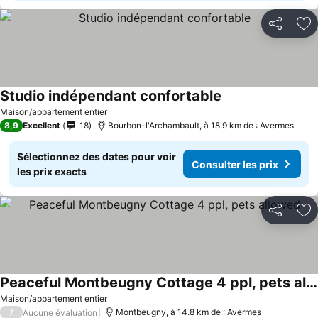
Partager
Aj
Studio indépendant confortable
Maison/appartement entier
8,9
Excellent
18
Bourbon-l'Archambault, à 18.9 km de : Avermes
Sélectionnez des dates pour voir
Consulter les prix
les prix exacts
Partager
Aj
Peaceful Montbeugny Cottage 4 ppl, pets allowed
Maison/appartement entier
/
Montbeugny, à 14.8 km de : Avermes
Aucune évaluation