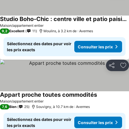
Studio Boho-Chic : centre ville et patio paisible
Maison/appartement entier
9,2
Excellent
11
Moulins, à 3.2 km de : Avermes
Sélectionnez des dates pour voir
Consulter les prix
les prix exacts
Partager
Aj
Appart proche toutes commodités
Maison/appartement entier
7,6
Bien
25
Souvigny, à 10.7 km de : Avermes
Sélectionnez des dates pour voir
Consulter les prix
les prix exacts