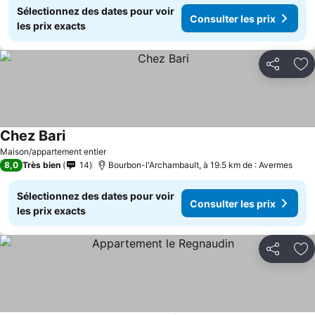
Sélectionnez des dates pour voir
Consulter les prix
les prix exacts
Partager
Aj
Chez Bari
Maison/appartement entier
8,0
Très bien
14
Bourbon-l'Archambault, à 19.5 km de : Avermes
Sélectionnez des dates pour voir
Consulter les prix
les prix exacts
Partager
Aj