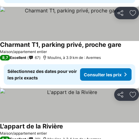
Partager
Aj
Charmant T1, parking privé, proche gare
Maison/appartement entier
8,7
Excellent
67
Moulins, à 3.9 km de : Avermes
Sélectionnez des dates pour voir
Consulter les prix
les prix exacts
Partager
Aj
L'appart de la Rivière
Maison/appartement entier