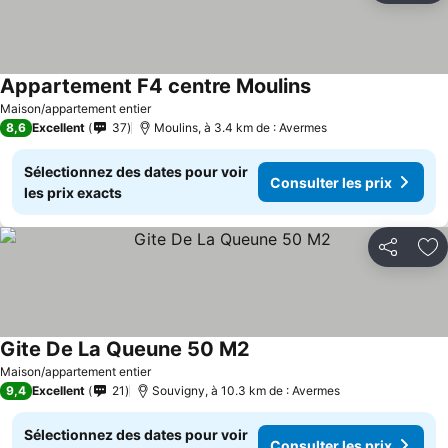
Appartement F4 centre Moulins
Maison/appartement entier
8,6
Excellent
37
Moulins, à 3.4 km de : Avermes
Sélectionnez des dates pour voir
Consulter les prix
les prix exacts
Partager
Aj
Gite De La Queune 50 M2
Maison/appartement entier
9,4
Excellent
21
Souvigny, à 10.3 km de : Avermes
Sélectionnez des dates pour voir
Consulter les prix