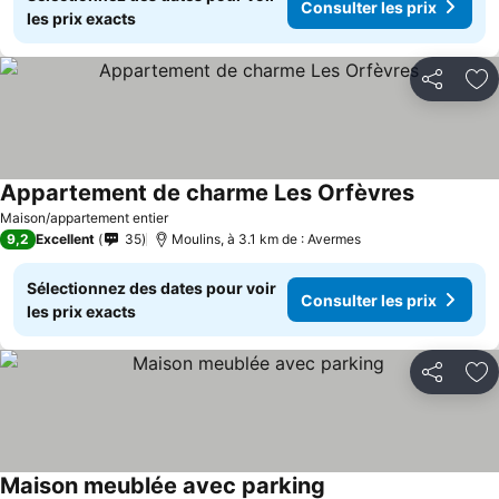
Consulter les prix
les prix exacts
Partager
Aj
Appartement de charme Les Orfèvres
Maison/appartement entier
9,2
Excellent
35
Moulins, à 3.1 km de : Avermes
Sélectionnez des dates pour voir
Consulter les prix
les prix exacts
Partager
Aj
Maison meublée avec parking