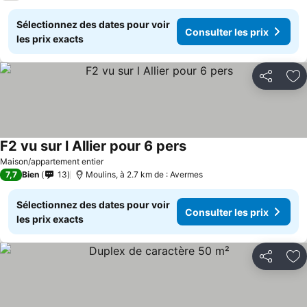
Sélectionnez des dates pour voir
Consulter les prix
les prix exacts
Partager
Aj
F2 vu sur l Allier pour 6 pers
Maison/appartement entier
7,7
Bien
13
Moulins, à 2.7 km de : Avermes
Sélectionnez des dates pour voir
Consulter les prix
les prix exacts
Partager
Aj