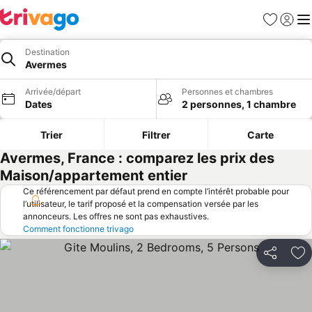
Favoris
Se con
Me
Destination
Avermes
Arrivée/départ
Personnes et chambres
Dates
2 personnes, 1 chambre
Trier
Filtrer
Carte
Avermes, France : comparez les prix des
Maison/appartement entier
Ce référencement par défaut prend en compte l’intérêt probable pour
l’utilisateur, le tarif proposé et la compensation versée par les
annonceurs. Les offres ne sont pas exhaustives.
Comment fonctionne trivago
Partager
Aj