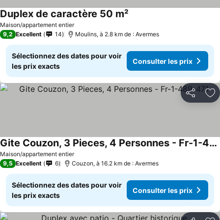
Duplex de caractère 50 m²
Maison/appartement entier
9,2
Excellent
14
Moulins, à 2.8 km de : Avermes
Sélectionnez des dates pour voir
Consulter les prix
les prix exacts
Partager
Aj
Gite Couzon, 3 Pieces, 4 Personnes - Fr-1-489-471
Maison/appartement entier
9,5
Excellent
6
Couzon, à 16.2 km de : Avermes
Sélectionnez des dates pour voir
Consulter les prix
les prix exacts