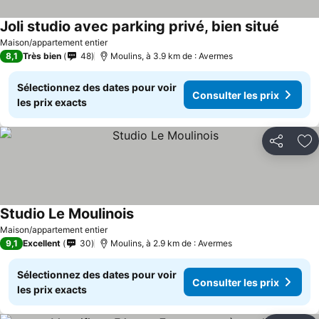
Joli studio avec parking privé, bien situé
Maison/appartement entier
8,1
Très bien
48
Moulins, à 3.9 km de : Avermes
Sélectionnez des dates pour voir
Consulter les prix
les prix exacts
Partager
Aj
Studio Le Moulinois
Maison/appartement entier
9,1
Excellent
30
Moulins, à 2.9 km de : Avermes
Sélectionnez des dates pour voir
Consulter les prix
les prix exacts