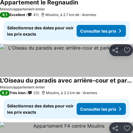
Appartement le Regnaudin
Maison/appartement entier
9,1
Excellent
41
Moulins, à 2.7 km de : Avermes
Sélectionnez des dates pour voir
Consulter les prix
les prix exacts
Partager
Aj
L'Oiseau du paradis avec arrière-cour et parking privé
Maison/appartement entier
8,2
Très bien
23
Moulins, à 3.2 km de : Avermes
Sélectionnez des dates pour voir
Consulter les prix
les prix exacts
Partager
Aj