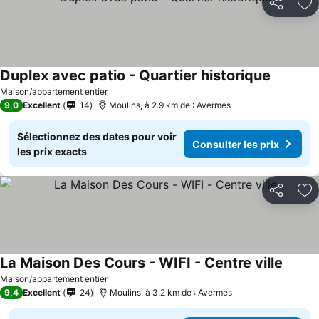
Partager
Aj
Duplex avec patio - Quartier historique
Maison/appartement entier
9,0
Excellent
14
Moulins, à 2.9 km de : Avermes
Sélectionnez des dates pour voir
Consulter les prix
les prix exacts
Partager
Aj
La Maison Des Cours - WIFI - Centre ville
Maison/appartement entier
9,4
Excellent
24
Moulins, à 3.2 km de : Avermes