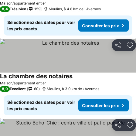
Maison/appartement entier
8,4
Très bien
159
Moulins, à 4.8 km de : Avermes
Sélectionnez des dates pour voir
Consulter les prix
les prix exacts
Partager
Aj
La chambre des notaires
Maison/appartement entier
8,9
Excellent
60
Moulins, à 3.0 km de : Avermes
Sélectionnez des dates pour voir
Consulter les prix
les prix exacts
Partager
Aj