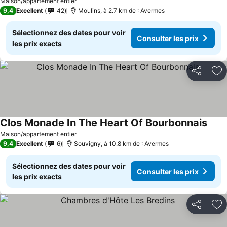
Maison/appartement entier
9,4
Excellent
42
Moulins, à 2.7 km de : Avermes
Sélectionnez des dates pour voir
Consulter les prix
les prix exacts
Partager
Aj
Clos Monade In The Heart Of Bourbonnais
Maison/appartement entier
9,4
Excellent
6
Souvigny, à 10.8 km de : Avermes
Sélectionnez des dates pour voir
Consulter les prix
les prix exacts
Partager
Aj