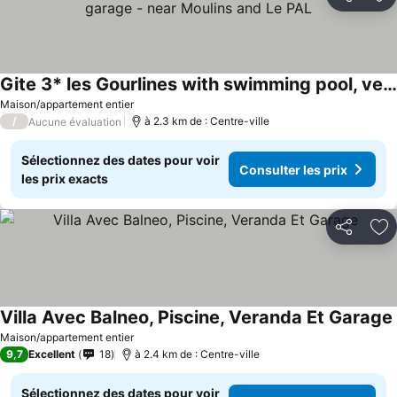
Partager
Aj
Gite 3* les Gourlines with swimming pool, veranda, garage - near Moulins and Le PAL
Maison/appartement entier
/
à 2.3 km de : Centre-ville
Aucune évaluation
Sélectionnez des dates pour voir
Consulter les prix
les prix exacts
Partager
Aj
Villa Avec Balneo, Piscine, Veranda Et Garage
Maison/appartement entier
9,7
Excellent
18
à 2.4 km de : Centre-ville
Sélectionnez des dates pour voir