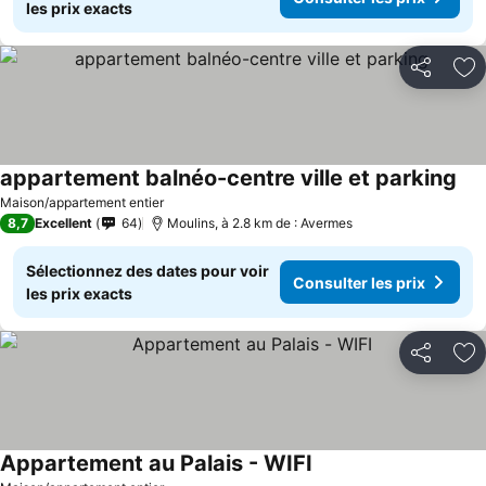
les prix exacts
Partager
Aj
appartement balnéo-centre ville et parking
Maison/appartement entier
8,7
Excellent
64
Moulins, à 2.8 km de : Avermes
Sélectionnez des dates pour voir
Consulter les prix
les prix exacts
Partager
Aj
Appartement au Palais - WIFI