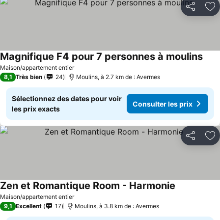
Partager
Aj
Magnifique F4 pour 7 personnes à moulins
Maison/appartement entier
8,1
Très bien
24
Moulins, à 2.7 km de : Avermes
Sélectionnez des dates pour voir
Consulter les prix
les prix exacts
Partager
Aj
Zen et Romantique Room - Harmonie
Maison/appartement entier
9,1
Excellent
17
Moulins, à 3.8 km de : Avermes