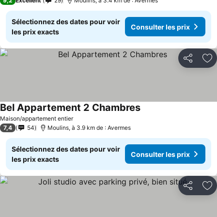
9,2
Excellent
29
Moulins, à 3.4 km de : Avermes
Sélectionnez des dates pour voir
Consulter les prix
les prix exacts
Partager
Aj
Bel Appartement 2 Chambres
Maison/appartement entier
7,4
54
Moulins, à 3.9 km de : Avermes
Sélectionnez des dates pour voir
Consulter les prix
les prix exacts
Partager
Aj