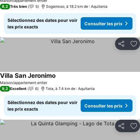
Maison/appartement entier
8,2
Très bien
5
Sogamoso, à 18.2 km de : Aquitania
Sélectionnez des dates pour voir
Consulter les prix
les prix exacts
Partager
Aj
Villa San Jeronimo
Maison/appartement entier
9,2
Excellent
6
Tota, à 7.4 km de : Aquitania
Sélectionnez des dates pour voir
Consulter les prix
les prix exacts
Partager
Aj