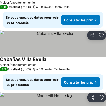
Maison/appartement entier
9,0
Excellent
96
à 3.8 km de : Centre-ville
Sélectionnez des dates pour voir
Consulter les prix
les prix exacts
Partager
Aj
Cabañas Villa Evelia
Maison/appartement entier
8,7
Excellent
65
à 4.9 km de : Centre-ville
Sélectionnez des dates pour voir
Consulter les prix
les prix exacts
Partager
Aj