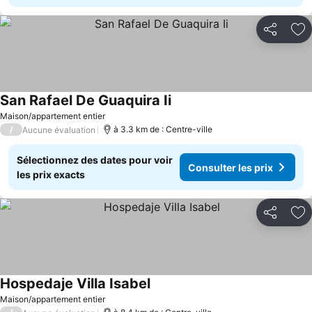
Partager
Aj
San Rafael De Guaquira Ii
Maison/appartement entier
/
à 3.3 km de : Centre-ville
Aucune évaluation
Sélectionnez des dates pour voir
Consulter les prix
les prix exacts
Partager
Aj
Hospedaje Villa Isabel
Maison/appartement entier