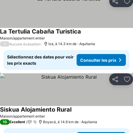
Partager
Aj
La Tertulia Cabaña Turistica
Maison/appartement entier
/
Iza, à 14.3 km de : Aquitania
Aucune évaluation
Sélectionnez des dates pour voir
Consulter les prix
les prix exacts
Partager
Aj
Siskua Alojamiento Rural
Maison/appartement entier
10
Excellent
1
Boyacá, à 14.6 km de : Aquitania