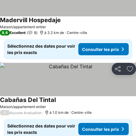
Madervill Hospedaje
Maison/appartement entier
8,6
Excellent
8
à 3.2 km de : Centre-ville
Sélectionnez des dates pour voir
Consulter les prix
les prix exacts
Partager
Aj
Cabañas Del Tintal
Maison/appartement entier
/
à 1.0 km de : Centre-ville
Aucune évaluation
Sélectionnez des dates pour voir
Consulter les prix
les prix exacts