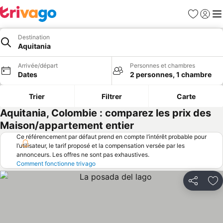
Favoris
Se con
Me
Destination
Aquitania
Arrivée/départ
Personnes et chambres
Dates
2 personnes, 1 chambre
Trier
Filtrer
Carte
Aquitania, Colombie : comparez les prix des
Maison/appartement entier
Ce référencement par défaut prend en compte l’intérêt probable pour
l’utilisateur, le tarif proposé et la compensation versée par les
annonceurs. Les offres ne sont pas exhaustives.
Comment fonctionne trivago
Partager
Aj