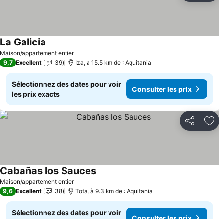
La Galicia
Maison/appartement entier
9,7
Excellent
39
Iza, à 15.5 km de : Aquitania
Sélectionnez des dates pour voir
Consulter les prix
les prix exacts
Partager
Aj
Cabañas los Sauces
Maison/appartement entier
9,6
Excellent
38
Tota, à 9.3 km de : Aquitania
Sélectionnez des dates pour voir
Consulter les prix