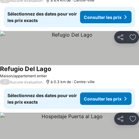
/
à 8.4 km de : Centre-ville
Aucune évaluation
Sélectionnez des dates pour voir
Consulter les prix
les prix exacts
Partager
Aj
Refugio Del Lago
Maison/appartement entier
/
à 0.3 km de : Centre-ville
Aucune évaluation
Sélectionnez des dates pour voir
Consulter les prix
les prix exacts
Partager
Aj