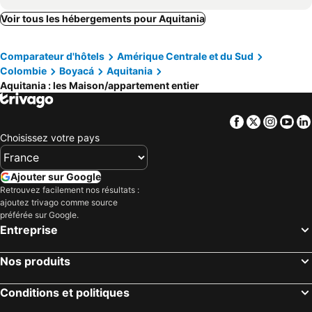
Villa Paola Del Lago
Domos Sup3r Lopez
Voir tous les hébergements pour Aquitania
Casa Campestre Villa Luna
Comparateur d'hôtels
Amérique Centrale et du Sud
Colombie
Boyacá
Aquitania
Aquitania : les Maison/appartement entier
Facebook
Twitter
Insta
Yo
Choisissez votre pays
Ajouter sur Google
Retrouvez facilement nos résultats :
ajoutez trivago comme source
préférée sur Google.
Entreprise
Nos produits
Conditions et politiques