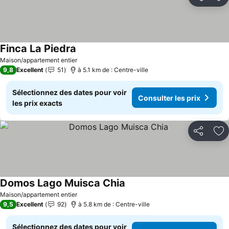
Partager
Aj
Finca La Piedra
Maison/appartement entier
9,8
Excellent
51
à 5.1 km de : Centre-ville
Sélectionnez des dates pour voir
Consulter les prix
les prix exacts
Partager
Aj
Domos Lago Muisca Chia
Maison/appartement entier
9,5
Excellent
92
à 5.8 km de : Centre-ville
Sélectionnez des dates pour voir