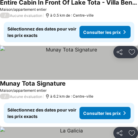
Entire Cabin In Front Of Lake Tota - Villa Benilda
Maison/appartement entier
/
à 0.5 km de : Centre-ville
Aucune évaluation
Sélectionnez des dates pour voir
Consulter les prix
les prix exacts
Partager
Aj
Munay Tota Signature
Maison/appartement entier
/
à 6.2 km de : Centre-ville
Aucune évaluation
Sélectionnez des dates pour voir
Consulter les prix
les prix exacts
Partager
Aj