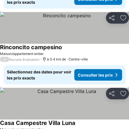
les prix exacts
Partager
Aj
Rinconcito campesino
Maison/appartement entier
/
à 0.4 km de : Centre-ville
Aucune évaluation
Sélectionnez des dates pour voir
Consulter les prix
les prix exacts
Partager
Aj
Casa Campestre Villa Luna