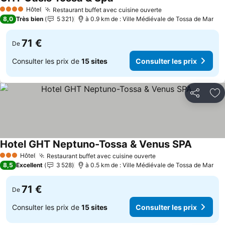
Consulter les prix
Hôtel
Restaurant buffet avec cuisine ouverte
Consulter les pri
4 Étoiles
8,0
Très bien
5 321
à 0.9 km de : Ville Médiévale de Tossa de Mar
71 €
De
Consulter les prix de
15 sites
Consulter les prix
Partager
Aj
Hotel GHT Neptuno-Tossa & Venus SPA
Consulter
Hôtel
Restaurant buffet avec cuisine ouverte
Consulter les prix
3 Étoiles
8,5
Excellent
3 528
à 0.5 km de : Ville Médiévale de Tossa de Mar
71 €
De
Consulter les prix de
15 sites
Consulter les prix