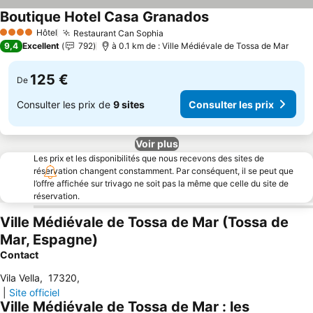
Boutique Hotel Casa Granados
Consulter les prix
Hôtel
Restaurant Can Sophia
Consulter les prix
4 Étoiles
9,4
Excellent
792
à 0.1 km de : Ville Médiévale de Tossa de Mar
125 €
De
Consulter les prix de
9 sites
Consulter les prix
Voir plus
Les prix et les disponibilités que nous recevons des sites de
réservation changent constamment. Par conséquent, il se peut que
l’offre affichée sur trivago ne soit pas la même que celle du site de
réservation.
Ville Médiévale de Tossa de Mar (Tossa de
Mar, Espagne)
Contact
Vila Vella
,
17320
,
|
Site officiel
Ville Médiévale de Tossa de Mar : les