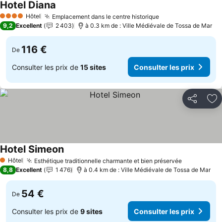
Hotel Diana
Consulter les prix
Hôtel
Emplacement dans le centre historique
Consulter les pri
4 Étoiles
9,2
Excellent
2 403
à 0.3 km de : Ville Médiévale de Tossa de Mar
116 €
De
Consulter les prix de
15 sites
Consulter les prix
Partager
Aj
Hotel Simeon
Consulter les prix
Hôtel
Esthétique traditionnelle charmante et bien préservée
Consulter l
1 Étoiles
8,8
Excellent
1 476
à 0.4 km de : Ville Médiévale de Tossa de Mar
54 €
De
Consulter les prix de
9 sites
Consulter les prix