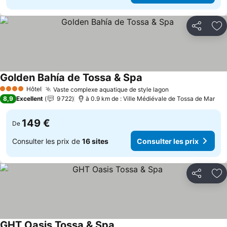
Partager
Aj
Golden Bahía de Tossa & Spa
Consulter les prix
Hôtel
Vaste complexe aquatique de style lagon
Consulter les p
4 Étoiles
8,9
Excellent
9 722
à 0.9 km de : Ville Médiévale de Tossa de Mar
149 €
De
Consulter les prix de
16 sites
Consulter les prix
Partager
Aj
GHT Oasis Tossa & Spa