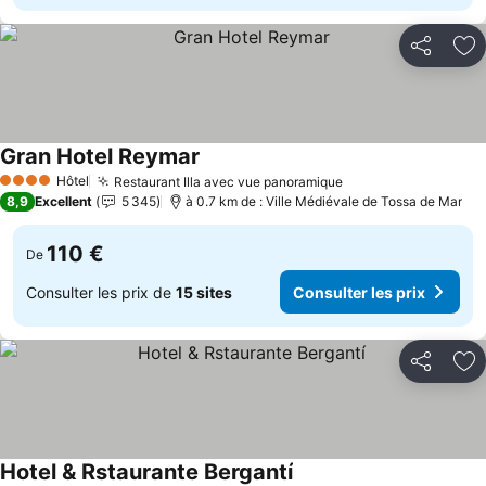
Partager
Aj
Gran Hotel Reymar
Consulter les prix
Hôtel
Restaurant Illa avec vue panoramique
Consulter les prix
4 Étoiles
8,9
Excellent
5 345
à 0.7 km de : Ville Médiévale de Tossa de Mar
110 €
De
Consulter les prix de
15 sites
Consulter les prix
Partager
Aj
Hotel & Rstaurante Bergantí
Consulter les prix