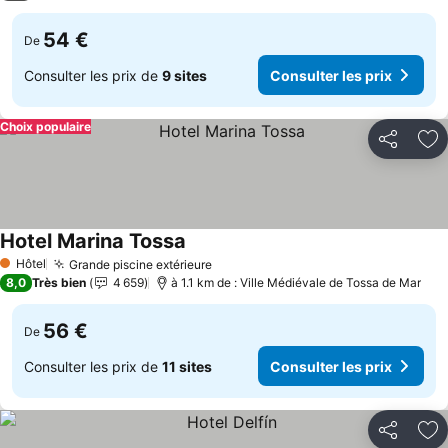
54 €
De
Consulter les prix de
9 sites
Consulter les prix
Choix populaire
Partager
Aj
Hotel Marina Tossa
Consulter les prix
Hôtel
Grande piscine extérieure
Consulter les prix
1 Étoiles
8,0
Très bien
4 659
à 1.1 km de : Ville Médiévale de Tossa de Mar
56 €
De
Consulter les prix de
11 sites
Consulter les prix
Partager
Aj