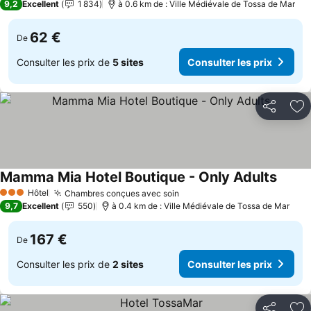
9,2
Excellent
1 834
à 0.6 km de : Ville Médiévale de Tossa de Mar
62 €
De
Consulter les prix de
5 sites
Consulter les prix
Partager
Aj
Mamma Mia Hotel Boutique - Only Adults
Consul
Hôtel
Chambres conçues avec soin
Consulter les prix
3 Étoiles
9,7
Excellent
550
à 0.4 km de : Ville Médiévale de Tossa de Mar
167 €
De
Consulter les prix de
2 sites
Consulter les prix