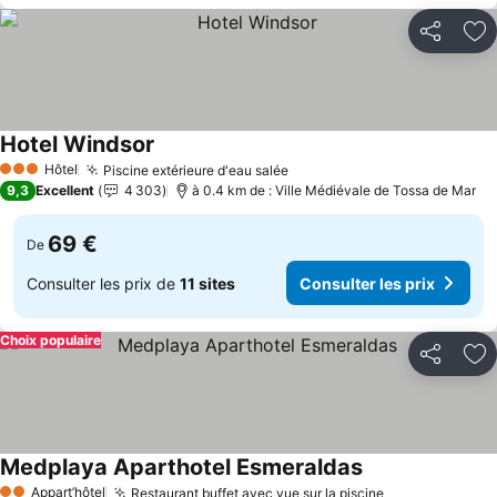
Partager
Aj
Hotel Windsor
Consulter les prix
Hôtel
Piscine extérieure d'eau salée
Consulter les prix
3 Étoiles
9,3
Excellent
4 303
à 0.4 km de : Ville Médiévale de Tossa de Mar
69 €
De
Consulter les prix de
11 sites
Consulter les prix
Choix populaire
Partager
Aj
Medplaya Aparthotel Esmeraldas
Consulter les pr
Appart’hôtel
Restaurant buffet avec vue sur la piscine
Consulter les