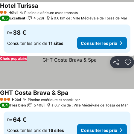
Hotel Turissa
Consulter les prix
Hôtel
Piscine extérieure avec transats
Consulter les prix
2 Étoiles
8,5
Excellent
4 528
à 0.6 km de : Ville Médiévale de Tossa de Mar
38 €
De
Consulter les prix de
11 sites
Consulter les prix
Choix populaire
Partager
Aj
GHT Costa Brava & Spa
Consulter les prix
Hôtel
Piscine extérieure et snack-bar
Consulter les prix
3 Étoiles
8,4
Très bien
5 408
à 0.7 km de : Ville Médiévale de Tossa de Mar
64 €
De
Consulter les prix de
16 sites
Consulter les prix