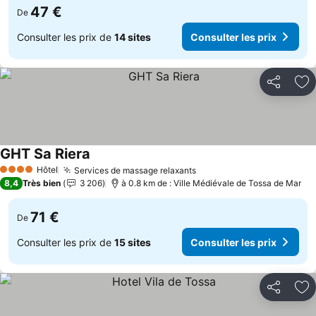
47 €
De
Consulter les prix de
14 sites
Consulter les prix
Partager
Aj
GHT Sa Riera
Consulter les prix
Hôtel
Services de massage relaxants
Consulter les prix
4 Étoiles
8,4
Très bien
3 206
à 0.8 km de : Ville Médiévale de Tossa de Mar
71 €
De
Consulter les prix de
15 sites
Consulter les prix
Partager
Aj