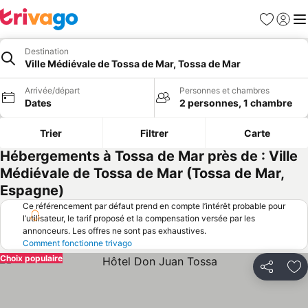
Favoris
Se con
Me
Destination
Ville Médiévale de Tossa de Mar, Tossa de Mar
Arrivée/départ
Personnes et chambres
Dates
2 personnes, 1 chambre
Trier
Filtrer
Carte
Hébergements à Tossa de Mar près de : Ville
Médiévale de Tossa de Mar (Tossa de Mar,
Espagne)
Ce référencement par défaut prend en compte l’intérêt probable pour
l’utilisateur, le tarif proposé et la compensation versée par les
annonceurs. Les offres ne sont pas exhaustives.
Comment fonctionne trivago
Choix populaire
Partager
Aj