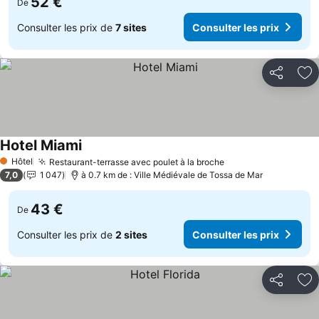
52 €
De
Consulter les prix de
7 sites
Consulter les prix
Partager
Aj
Hotel Miami
Consulter les prix
Hôtel
Restaurant-terrasse avec poulet à la broche
Consulter les prix
1 Étoiles
7,0
1 047
à 0.7 km de : Ville Médiévale de Tossa de Mar
43 €
De
Consulter les prix de
2 sites
Consulter les prix
Partager
Aj