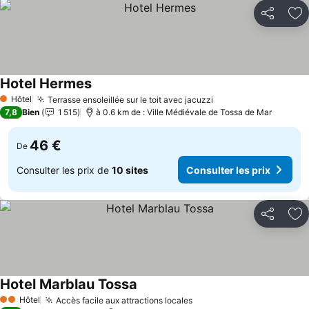
Partager
Aj
Hotel Hermes
Consulter les prix
Hôtel
Terrasse ensoleillée sur le toit avec jacuzzi
Consulter les prix
1 Étoiles
7,8
Bien
1 515
à 0.6 km de : Ville Médiévale de Tossa de Mar
46 €
De
Consulter les prix de
10 sites
Consulter les prix
Partager
Aj
Hotel Marblau Tossa
Consulter les prix
Hôtel
Accès facile aux attractions locales
Consulter les prix
2 Étoiles