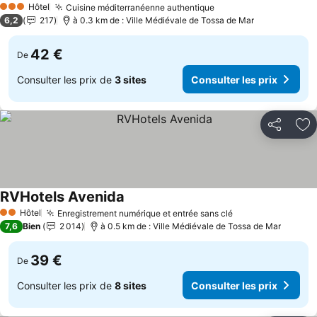
Hôtel
Cuisine méditerranéenne authentique
Consulter les prix
3 Étoiles
6,2
217
à 0.3 km de : Ville Médiévale de Tossa de Mar
42 €
De
Consulter les prix de
3 sites
Consulter les prix
Partager
Aj
RVHotels Avenida
Consulter les prix
Hôtel
Enregistrement numérique et entrée sans clé
Consulter les pr
2 Étoiles
7,6
Bien
2 014
à 0.5 km de : Ville Médiévale de Tossa de Mar
39 €
De
Consulter les prix de
8 sites
Consulter les prix