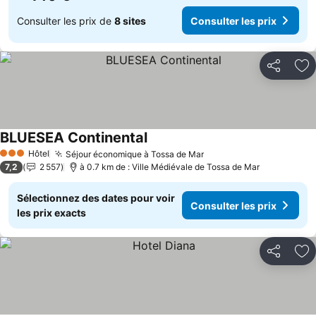
Consulter les prix de
8 sites
Consulter les prix
Partager
Aj
BLUESEA Continental
Consulter les prix
Hôtel
Séjour économique à Tossa de Mar
Consulter les prix
3 Étoiles
7,2
2 557
à 0.7 km de : Ville Médiévale de Tossa de Mar
Sélectionnez des dates pour voir
Consulter les prix
les prix exacts
Partager
Aj