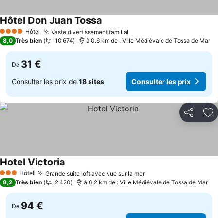
Hôtel Don Juan Tossa
Consulter les prix
Hôtel
Vaste divertissement familial
Consulter les prix
4 Étoiles
8,0
Très bien
10 674
à 0.6 km de : Ville Médiévale de Tossa de Mar
31 €
De
Consulter les prix de
18 sites
Consulter les prix
Partager
Aj
Hotel Victoria
Consulter les prix
Hôtel
Grande suite loft avec vue sur la mer
Consulter les prix
3 Étoiles
8,2
Très bien
2 420
à 0.2 km de : Ville Médiévale de Tossa de Mar
94 €
De