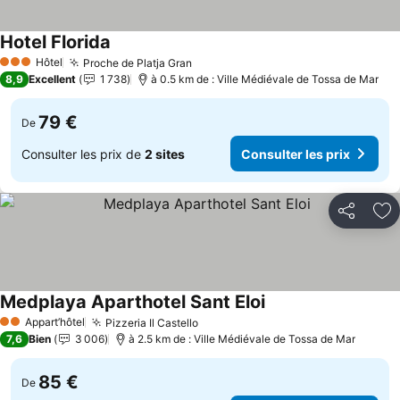
Hotel Florida
Consulter les prix
Hôtel
Proche de Platja Gran
Consulter les prix
3 Étoiles
8,9
Excellent
1 738
à 0.5 km de : Ville Médiévale de Tossa de Mar
79 €
De
Consulter les prix de
2 sites
Consulter les prix
Partager
Aj
Medplaya Aparthotel Sant Eloi
Consulter les prix
Appart’hôtel
Pizzeria Il Castello
Consulter les prix
2 Étoiles
7,6
Bien
3 006
à 2.5 km de : Ville Médiévale de Tossa de Mar
85 €
De