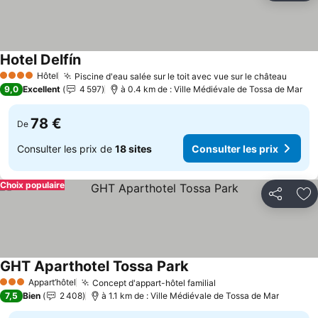
Hotel Delfín
Consulter les prix
Hôtel
Piscine d'eau salée sur le toit avec vue sur le château
Consul
4 Étoiles
9,0
Excellent
4 597
à 0.4 km de : Ville Médiévale de Tossa de Mar
78 €
De
Consulter les prix de
18 sites
Consulter les prix
Choix populaire
Partager
Aj
GHT Aparthotel Tossa Park
Consulter les prix
Appart’hôtel
Concept d'appart-hôtel familial
Consulter les prix
3 Étoiles
7,5
Bien
2 408
à 1.1 km de : Ville Médiévale de Tossa de Mar