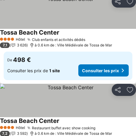
Partager
Aj
Tossa Beach Center
Consulter les prix
Hôtel
Club enfants et activités dédiés
Consulter les prix
4 Étoiles
7,1
3 626
à 0.6 km de : Ville Médiévale de Tossa de Mar
498 €
De
Consulter les prix de
1 site
Consulter les prix
Partager
Aj
Tossa Beach Center
Consulter les prix
Hôtel
Restaurant buffet avec show cooking
Consulter les prix
4 Étoiles
7,2
3 592
à 0.6 km de : Ville Médiévale de Tossa de Mar