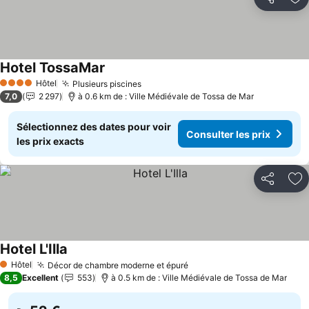
Partager
Aj
Hotel TossaMar
Consulter les prix
Hôtel
Plusieurs piscines
Consulter les prix
4 Étoiles
7,0
2 297
à 0.6 km de : Ville Médiévale de Tossa de Mar
Sélectionnez des dates pour voir
Consulter les prix
les prix exacts
Partager
Aj
Hotel L'Illa
Consulter les prix
Hôtel
Décor de chambre moderne et épuré
Consulter les prix
1 Étoiles
8,5
Excellent
553
à 0.5 km de : Ville Médiévale de Tossa de Mar