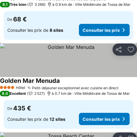
2 Étoiles
8,1
Très bien
3 266
à 0.9 km de : Ville Médiévale de Tossa de Mar
68 €
De
Consulter les prix de
8 sites
Consulter les prix
Partager
Aj
Golden Mar Menuda
Consulter les prix
Hôtel
Petit-déjeuner exceptionnel avec cuisine en direct
Consulte
4 Étoiles
9,0
Excellent
2 527
à 0.7 km de : Ville Médiévale de Tossa de Mar
435 €
De
Consulter les prix de
12 sites
Consulter les prix