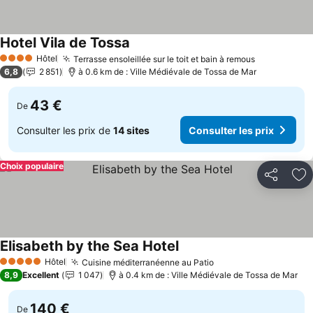
Hotel Vila de Tossa
Consulter les prix
Hôtel
Terrasse ensoleillée sur le toit et bain à remous
Consulter l
4 Étoiles
6,8
2 851
à 0.6 km de : Ville Médiévale de Tossa de Mar
43 €
De
Consulter les prix de
14 sites
Consulter les prix
Choix populaire
Partager
Aj
Elisabeth by the Sea Hotel
Consulter les prix
Hôtel
Cuisine méditerranéenne au Patio
Consulter les prix
5 Étoiles
8,9
Excellent
1 047
à 0.4 km de : Ville Médiévale de Tossa de Mar
140 €
De