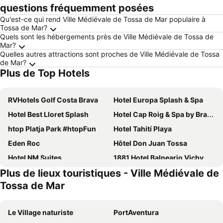
questions fréquemment posées
Qu'est-ce qui rend Ville Médiévale de Tossa de Mar populaire à
Tossa de Mar?
Quels sont les hébergements près de Ville Médiévale de Tossa de
Mar?
Quelles autres attractions sont proches de Ville Médiévale de Tossa
de Mar?
Plus de Top Hotels
RVHotels Golf Costa Brava
Hotel Europa Splash & Spa
Hotel Best Lloret Splash
Hotel Cap Roig & Spa by Brava Hoteles
htop Platja Park #htopFun
Hotel Tahití Playa
Eden Roc
Hôtel Don Juan Tossa
Hotel NM Suites
1881 Hotel Balneario Vichy Catalan
Plus de lieux touristiques - Ville Médiévale de
Hotel Beverly Park & Spa
Hotel Xaine Park
Tossa de Mar
Golden Bahía de Tossa & Spa
Hotel Victoria
AQUA Hotel Aquamarina & Spa
Hotel Rosamar Garden Resort
Le Village naturiste
PortAventura
Hotel Alhambra
L’azure Hotel