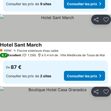
Consulter les prix de
9 sites
Consulter les prix
Partager
Aj
Hotel Sant March
Consulter les prix
Hôtel
Piscine extérieure d'eau salée
Consulter les prix
1 Étoiles
8,7
Excellent
1 256
à 0.4 km de : Ville Médiévale de Tossa de Mar
87 €
De
Consulter les prix de
2 sites
Consulter les prix
Partager
Aj