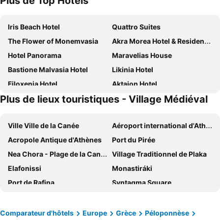
Plus de Top Hotels
Iris Beach Hotel
Quattro Suites
The Flower of Monemvasia
Akra Morea Hotel & Residences
Hotel Panorama
Maravelias House
Bastione Malvasia Hotel
Likinia Hotel
Filoxenia Hotel
Aktaion Hotel
Plus de lieux touristiques - Village Médiéval
Byzantino Boutique Hotel
Mpalkoni Sti Monemvasia
Liotrivi Boutique Hotel & Historical Mansion
Alkinoi Resort & Spa
Ville Ville de la Canée
Aéroport international d'Athènes Elefthérios-Venizélos
Limira Mare Hotel
Hotel Palazzo
Acropole Antique d'Athènes
Port du Pirée
Malvasia Traditional Hotel
Angela's House Hotel
Nea Chora - Plage de la Canée
Village Traditionnel de Plaka
Kinsterna Hotel
Xifoupolis Hotel Monemvasia
Elafonissi
Monastiráki
Petrino Guesthouse
Annema Hotel and Restaurant
Port de Rafina
Syntagma Square
Goulas Traditional Guesthouse
Ardamis
Aéroport International de La Canée
Lavrio Port
Lazareto Hotel
Sempre Viva Suites
Koukaki
Quartier Omonia
Lakonia Bay Apartments
Kyniska Hotel
Comparateur d'hôtels
Europe
Grèce
Péloponnèse