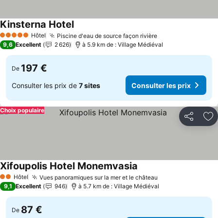
Kinsterna Hotel
Consulter les prix
Hôtel
Piscine d'eau de source façon rivière
Consulter les pri
5 Étoiles
9,6
Excellent
2 626
à 5.9 km de : Village Médiéval
197 €
De
Consulter les prix de
7 sites
Consulter les prix
Choix populaire
Partager
Aj
Xifoupolis Hotel Monemvasia
Consulter les prix
Hôtel
Vues panoramiques sur la mer et le château
Consulter les pr
2 Étoiles
9,1
Excellent
946
à 5.7 km de : Village Médiéval
87 €
De