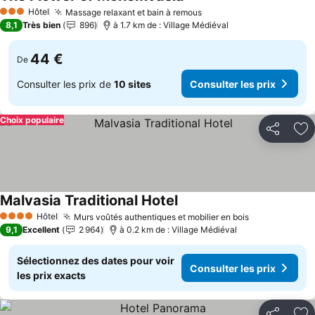
Consulter les prix
Hôtel
Massage relaxant et bain à remous
Consulter les prix
3 Étoiles
8,1
Très bien
896
à 1.7 km de : Village Médiéval
44 €
De
Consulter les prix de
10 sites
Consulter les prix
Choix populaire
Partager
Aj
Malvasia Traditional Hotel
Consulter les prix
Hôtel
Murs voûtés authentiques et mobilier en bois
Consulter le
4 Étoiles
9,1
Excellent
2 964
à 0.2 km de : Village Médiéval
Sélectionnez des dates pour voir
Consulter les prix
les prix exacts