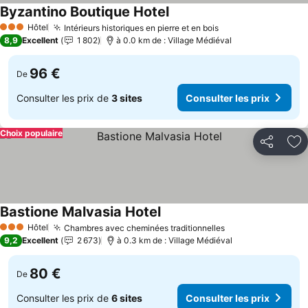
Byzantino Boutique Hotel
Consulter les prix
Hôtel
Intérieurs historiques en pierre et en bois
Consulter les pri
3 Étoiles
8,9
Excellent
1 802
à 0.0 km de : Village Médiéval
96 €
De
Consulter les prix de
3 sites
Consulter les prix
Choix populaire
Partager
Aj
Bastione Malvasia Hotel
Consulter les prix
Hôtel
Chambres avec cheminées traditionnelles
Consulter les pr
3 Étoiles
9,2
Excellent
2 673
à 0.3 km de : Village Médiéval
80 €
De
Consulter les prix de
6 sites
Consulter les prix