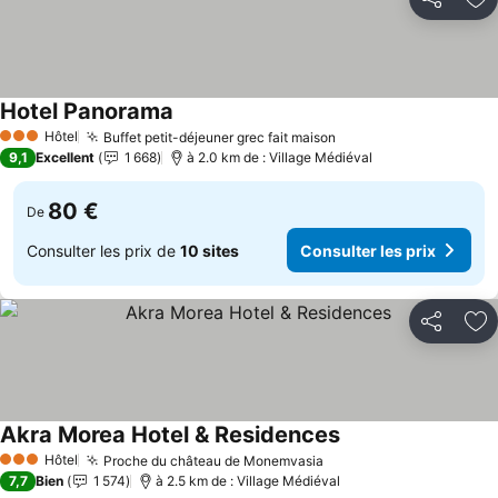
Partager
Aj
Hotel Panorama
Consulter les prix
Hôtel
Buffet petit-déjeuner grec fait maison
Consulter les prix
3 Étoiles
9,1
Excellent
1 668
à 2.0 km de : Village Médiéval
80 €
De
Consulter les prix de
10 sites
Consulter les prix
Partager
Aj
Akra Morea Hotel & Residences
Consulter les prix
Hôtel
Proche du château de Monemvasia
Consulter les prix
3 Étoiles
7,7
Bien
1 574
à 2.5 km de : Village Médiéval