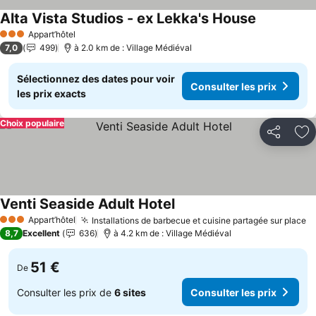
Alta Vista Studios - ex Lekka's House
Consulter l
Appart’hôtel
3 Étoiles
7,0
499
à 2.0 km de : Village Médiéval
Sélectionnez des dates pour voir
Consulter les prix
les prix exacts
Choix populaire
Partager
Aj
Venti Seaside Adult Hotel
Consulter les prix
Appart’hôtel
Installations de barbecue et cuisine partagée sur place
Co
3 Étoiles
8,7
Excellent
636
à 4.2 km de : Village Médiéval
51 €
De
Consulter les prix de
6 sites
Consulter les prix