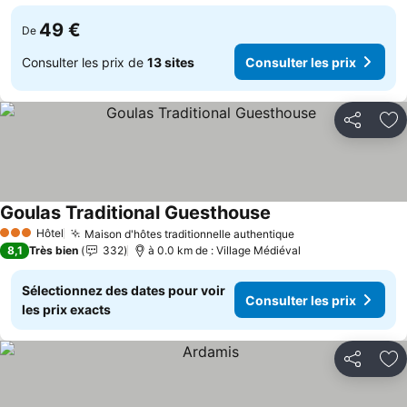
49 €
De
Consulter les prix de
13 sites
Consulter les prix
Partager
Aj
Goulas Traditional Guesthouse
Consulter les prix
Hôtel
Maison d'hôtes traditionnelle authentique
Consulter les pr
3 Étoiles
8,1
Très bien
332
à 0.0 km de : Village Médiéval
Sélectionnez des dates pour voir
Consulter les prix
les prix exacts
Partager
Aj