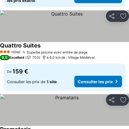
les prix exacts
Partager
Aj
Quattro Suites
Consulter les prix
Hôtel
Superbe piscine avec entrée de plage
Consulter les prix
3 Étoiles
9,5
Excellent
703
à 6.0 km de : Village Médiéval
159 €
De
Consulter les prix de
1 site
Consulter les prix
Partager
Aj