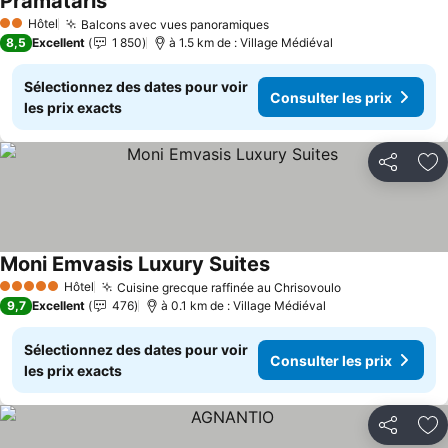
Pramataris
Consulter les prix
Hôtel
Balcons avec vues panoramiques
Consulter les prix
2 Étoiles
8,5
Excellent
1 850
à 1.5 km de : Village Médiéval
Sélectionnez des dates pour voir
Consulter les prix
les prix exacts
Partager
Aj
Moni Emvasis Luxury Suites
Consulter les prix
Hôtel
Cuisine grecque raffinée au Chrisovoulo
Consulter les 
5 Étoiles
9,7
Excellent
476
à 0.1 km de : Village Médiéval
Sélectionnez des dates pour voir
Consulter les prix
les prix exacts
Partager
Aj