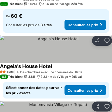
Consulter les prix
3 Étoiles
8,3
Très bien
1 624
à 1.6 km de : Village Médiéval
60 €
De
Consulter les prix de
3 sites
Consulter les prix
Partager
Aj
Angela's House Hotel
Consulter les prix
Hôtel
Des chambres avec une cheminée douillette
Consulter les pr
2 Étoiles
8,1
Très bien
338
à 2.1 km de : Village Médiéval
Sélectionnez des dates pour voir
Consulter les prix
les prix exacts
Partager
Aj