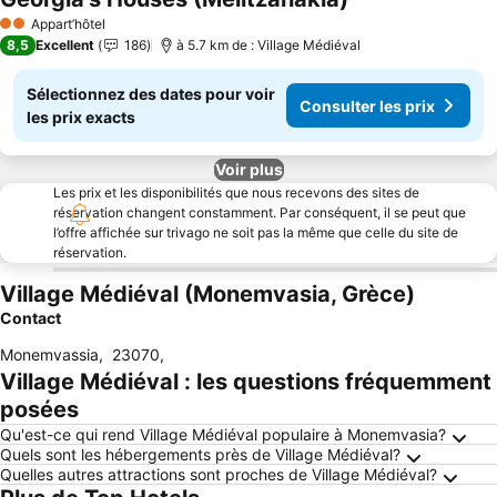
Consulter les prix
Appart’hôtel
2 Étoiles
8,5
Excellent
186
à 5.7 km de : Village Médiéval
Sélectionnez des dates pour voir
Consulter les prix
les prix exacts
Voir plus
Les prix et les disponibilités que nous recevons des sites de
réservation changent constamment. Par conséquent, il se peut que
l’offre affichée sur trivago ne soit pas la même que celle du site de
réservation.
Village Médiéval (Monemvasia, Grèce)
Contact
Monemvassia
,
23070
,
Village Médiéval : les questions fréquemment
posées
Qu'est-ce qui rend Village Médiéval populaire à Monemvasia?
Quels sont les hébergements près de Village Médiéval?
Quelles autres attractions sont proches de Village Médiéval?