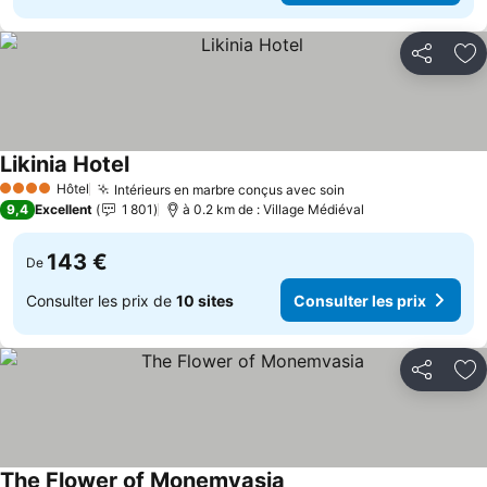
Partager
Aj
Likinia Hotel
Consulter les prix
Hôtel
Intérieurs en marbre conçus avec soin
Consulter les pri
4 Étoiles
9,4
Excellent
1 801
à 0.2 km de : Village Médiéval
143 €
De
Consulter les prix de
10 sites
Consulter les prix
Partager
Aj
The Flower of Monemvasia