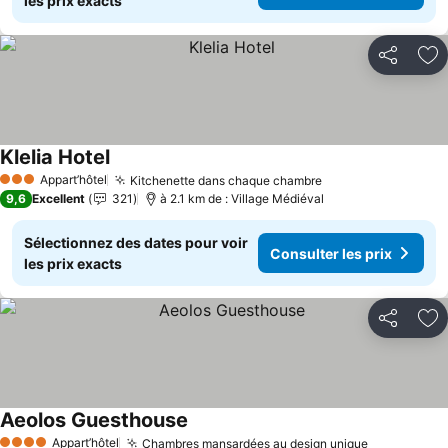
les prix exacts
Partager
Aj
Klelia Hotel
Consulter les prix
Appart’hôtel
Kitchenette dans chaque chambre
Consulter les pri
3 Étoiles
9,6
Excellent
321
à 2.1 km de : Village Médiéval
Sélectionnez des dates pour voir
Consulter les prix
les prix exacts
Partager
Aj
Aeolos Guesthouse
Consulter les prix
Appart’hôtel
Chambres mansardées au design unique
Consulter 