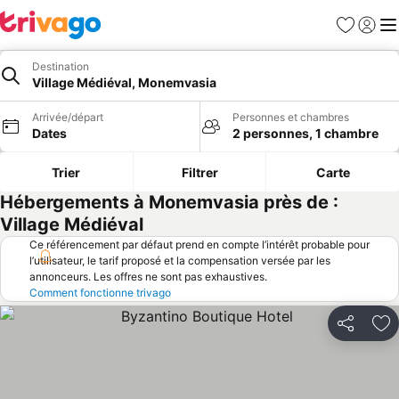
Favoris
Se con
Me
Destination
Village Médiéval, Monemvasia
Arrivée/départ
Personnes et chambres
Dates
2 personnes, 1 chambre
Trier
Filtrer
Carte
Hébergements à Monemvasia près de :
Village Médiéval
Ce référencement par défaut prend en compte l’intérêt probable pour
l’utilisateur, le tarif proposé et la compensation versée par les
annonceurs. Les offres ne sont pas exhaustives.
Comment fonctionne trivago
Partager
Aj