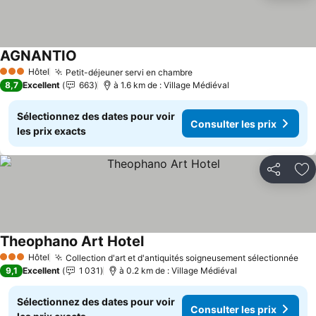
AGNANTIO
Consulter les prix
Hôtel
Petit-déjeuner servi en chambre
Consulter les prix
3 Étoiles
8,7
Excellent
663
à 1.6 km de : Village Médiéval
Sélectionnez des dates pour voir
Consulter les prix
les prix exacts
Partager
Aj
Theophano Art Hotel
Consulter les prix
Hôtel
Collection d'art et d'antiquités soigneusement sélectionnée
Con
3 Étoiles
9,1
Excellent
1 031
à 0.2 km de : Village Médiéval
Sélectionnez des dates pour voir
Consulter les prix