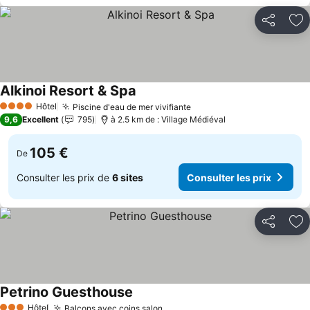
Partager
Aj
Alkinoi Resort & Spa
Consulter les prix
Hôtel
Piscine d'eau de mer vivifiante
Consulter les prix
4 Étoiles
9,6
Excellent
795
à 2.5 km de : Village Médiéval
105 €
De
Consulter les prix de
6 sites
Consulter les prix
Partager
Aj
Petrino Guesthouse
Consulter les prix
Hôtel
Balcons avec coins salon