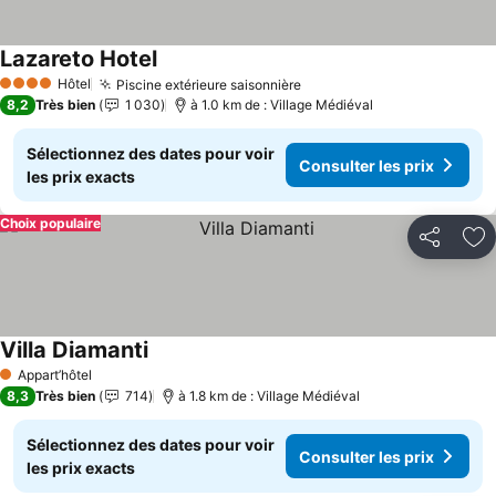
Lazareto Hotel
Consulter les prix
Hôtel
Piscine extérieure saisonnière
Consulter les prix
4 Étoiles
8,2
Très bien
1 030
à 1.0 km de : Village Médiéval
Sélectionnez des dates pour voir
Consulter les prix
les prix exacts
Choix populaire
Partager
Aj
Villa Diamanti
Consulter les prix
Appart’hôtel
1 Étoiles
8,3
Très bien
714
à 1.8 km de : Village Médiéval
Sélectionnez des dates pour voir
Consulter les prix
les prix exacts