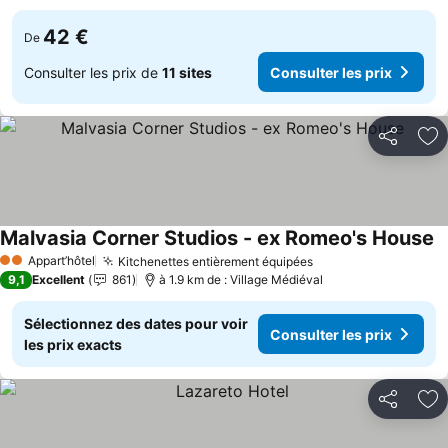
42 €
De
Consulter les prix de
11 sites
Consulter les prix
Partager
Aj
Malvasia Corner Studios - ex Romeo's House
Co
Appart’hôtel
Kitchenettes entièrement équipées
Consulter les prix
2 Étoiles
9,1
Excellent
861
à 1.9 km de : Village Médiéval
Sélectionnez des dates pour voir
Consulter les prix
les prix exacts
Partager
Aj