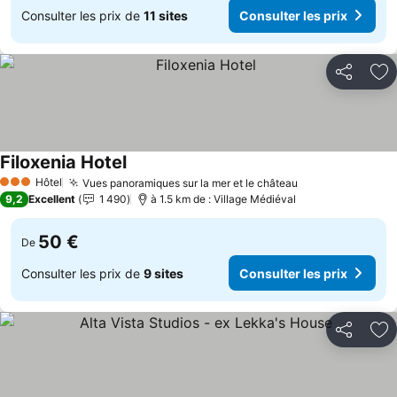
Consulter les prix de
11 sites
Consulter les prix
Partager
Aj
Filoxenia Hotel
Consulter les prix
Hôtel
Vues panoramiques sur la mer et le château
Consulter les p
3 Étoiles
9,2
Excellent
1 490
à 1.5 km de : Village Médiéval
50 €
De
Consulter les prix de
9 sites
Consulter les prix
Partager
Aj