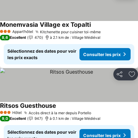
Monemvasia Village ex Topalti
Consulter les prix
Appart’hôtel
Kitchenette pour cuisiner toi-même
Consulter les pr
3 Étoiles
8,6
Excellent
470
à 2.1 km de : Village Médiéval
Sélectionnez des dates pour voir
Consulter les prix
les prix exacts
Partager
Aj
Ritsos Guesthouse
Consulter les prix
Hôtel
Accès direct à la mer depuis Portello
Consulter les prix
3 Étoiles
9,0
Excellent
947
à 0.1 km de : Village Médiéval
Sélectionnez des dates pour voir
Consulter les prix