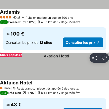
Ardamis
Consulter les prix
Hôtel
Puits en marbre unique de 800 ans
Consulter les prix
4 Étoiles
9,5
Excellent
1 022
à 0.1 km de : Village Médiéval
100 €
De
Consulter les prix de
12 sites
Consulter les prix
Choix populaire
Partager
Aj
Aktaion Hotel
Consulter les prix
Hôtel
Restaurant sur place très apprécié des locaux
Consulter les pri
1 Étoiles
8,4
Très bien
1 787
à 1.4 km de : Village Médiéval
43 €
De