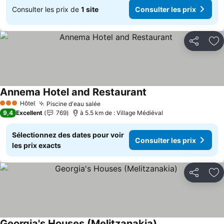
Consulter les prix de
1 site
Consulter les prix
Partager
Aj
Annema Hotel and Restaurant
Consulter les prix
Hôtel
Piscine d'eau salée
Consulter les prix
3 Étoiles
9,4
Excellent
769
à 5.5 km de : Village Médiéval
Sélectionnez des dates pour voir
Consulter les prix
les prix exacts
Partager
Aj
Georgia's Houses (Melitzanakia)