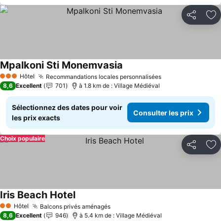
Partager
Aj
Mpalkoni Sti Monemvasia
Consulter les prix
Hôtel
Recommandations locales personnalisées
Consulter les pr
3 Étoiles
8,6
Excellent
701
à 1.8 km de : Village Médiéval
Sélectionnez des dates pour voir
Consulter les prix
les prix exacts
Choix populaire
Partager
Aj
Iris Beach Hotel
Consulter les prix
Hôtel
Balcons privés aménagés
Consulter les prix
2 Étoiles
8,6
Excellent
946
à 5.4 km de : Village Médiéval