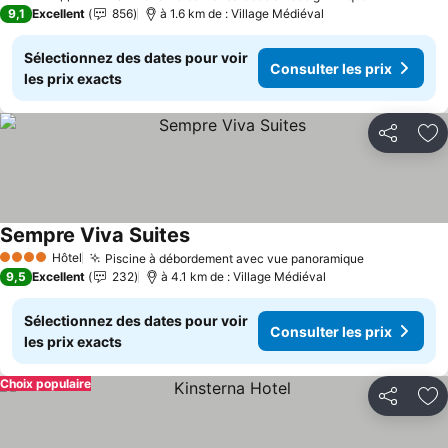
4 Étoiles
9,1
Excellent
856
à 1.6 km de : Village Médiéval
Sélectionnez des dates pour voir
Consulter les prix
les prix exacts
Partager
Aj
Sempre Viva Suites
Consulter les prix
Hôtel
Piscine à débordement avec vue panoramique
Consulter l
4 Étoiles
9,5
Excellent
232
à 4.1 km de : Village Médiéval
Sélectionnez des dates pour voir
Consulter les prix
les prix exacts
Choix populaire
Partager
Aj