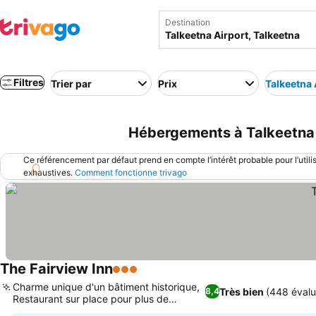
Destination
Filtres
Trier par
Prix
Talkeetna 
Hébergements à Talkeetna p
Ce référencement par défaut prend en compte l’intérêt probable pour l’utili
exhaustives.
Comment fonctionne trivago
The Fairview Inn
3 Étoiles
Charme unique d'un bâtiment historique,
Très bien
(448 évalu
8,4
Restaurant sur place pour plus de
commodité