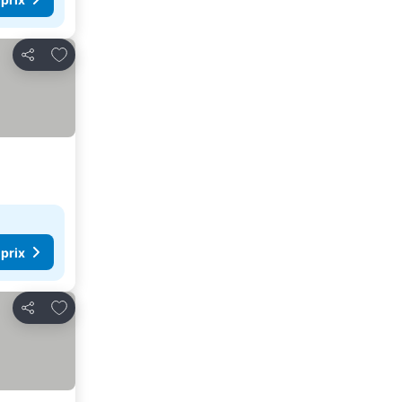
Ajouter à mes favoris
Partager
 prix
Ajouter à mes favoris
Partager