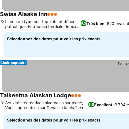
Swiss Alaska Inn
3 Étoiles
Literie de type courtepointe et décor
Très bien
(620 évaluat
8,2
patriotique, Entreprise familiale depuis
1976
Sélectionnez des dates pour voir les prix exacts
Choix populaire
Talkeetna Alaskan Lodge
3 Étoiles
Activités récréatives hivernales sur place,
Excellent
(3 794 é
8,8
Vues imprenables sur Denali et la chaîne de
montagnes
Sélectionnez des dates pour voir les prix exacts