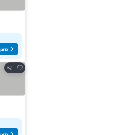
 prix
Ajouter à mes favoris
Partager
 prix