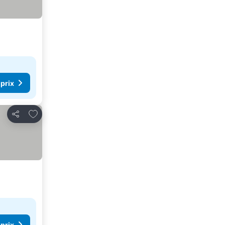
 prix
Ajouter à mes favoris
Partager
 prix