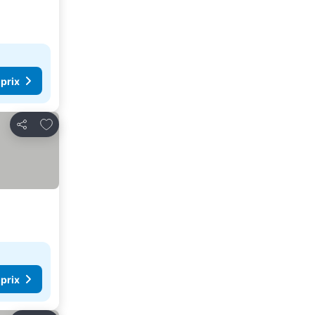
 prix
Ajouter à mes favoris
Partager
 prix