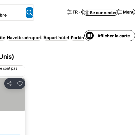
FR · €
Menu
Se connecter
bre
Afficher la carte
ite
Navette aéroport
Appart’hôtel
Parking
Chambres non-fumeu
Unis)
ne sont pas
Ajouter à mes favoris
Partager