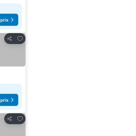
 prix
Ajouter à mes favoris
Partager
 prix
Ajouter à mes favoris
Partager