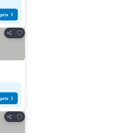
 prix
Ajouter à mes favoris
Partager
 prix
Ajouter à mes favoris
Partager