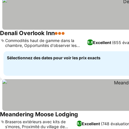
Denali Overlook Inn
3 Étoiles
Commodités haut de gamme dans la
Excellent
(655 éva
9,8
chambre, Opportunités d'observer les
aurores boréales
Sélectionnez des dates pour voir les prix exacts
Meandering Moose Lodging
Braseros extérieurs avec kits de
Excellent
(748 évaluatio
9,1
s'mores, Proximité du village de