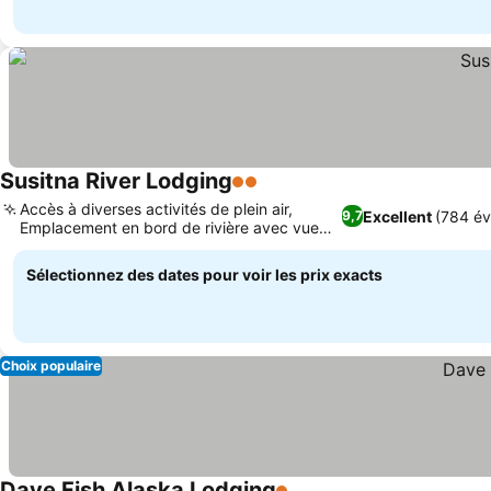
Susitna River Lodging
2 Étoiles
Accès à diverses activités de plein air,
Excellent
(784 év
9,7
Emplacement en bord de rivière avec vue
sur la montagne
Sélectionnez des dates pour voir les prix exacts
Choix populaire
Dave Fish Alaska Lodging