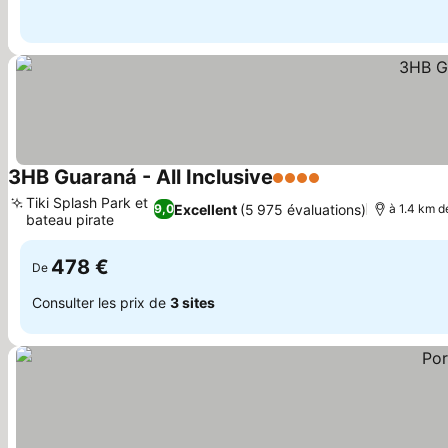
3HB Guaraná - All Inclusive
4 Étoiles
Consulter les pr
Tiki Splash Park et
Excellent
(5 975 évaluations)
9,0
à 1.4 km d
bateau pirate
Consulter les prix
478 €
De
Consulter les prix de
3 sites