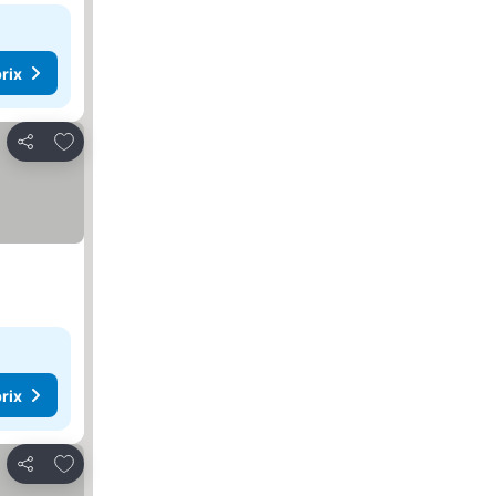
rix
Ajouter à mes favoris
Partager
rix
Ajouter à mes favoris
Partager