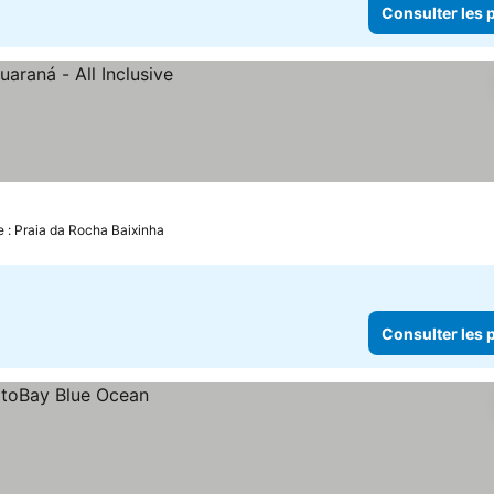
Consulter les p
ix
e : Praia da Rocha Baixinha
Consulter les p