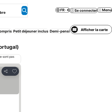
FR · €
Menu
Se connecter
bre
Afficher la carte
compris
Petit déjeuner inclus
Demi-pension
Plage
Appart’hôtel
C
ortugal)
ne sont pas
Ajouter à mes favoris
Partager