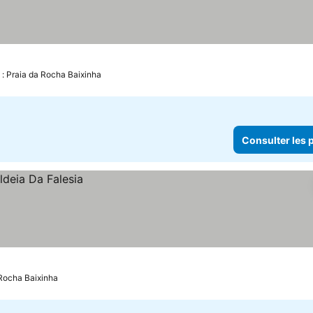
x
 : Praia da Rocha Baixinha
Consulter les p
 Rocha Baixinha