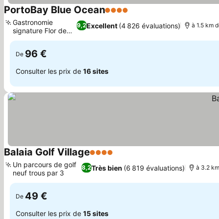
PortoBay Blue Ocean
4 Étoiles
Consulter les prix
Gastronomie
Excellent
(4 826 évaluations)
9,2
à 1.5 km d
signature Flor de
Consulter les prix
Sal
96 €
De
Consulter les prix de
16 sites
Balaia Golf Village
4 Étoiles
Consulter les prix
Un parcours de golf
Très bien
(6 819 évaluations)
8,2
à 3.2 km
neuf trous par 3
Consulter les prix
49 €
De
Consulter les prix de
15 sites