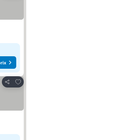
rix
Ajouter à mes favoris
Partager