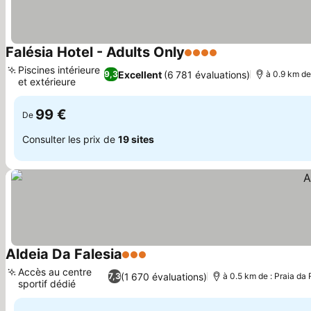
Falésia Hotel - Adults Only
4 Étoiles
Consulter les pri
Piscines intérieure
Excellent
(6 781 évaluations)
9,3
à 0.9 km de
et extérieure
Consulter les prix
99 €
De
Consulter les prix de
19 sites
Aldeia Da Falesia
3 Étoiles
Consulter les prix
Accès au centre
(1 670 évaluations)
7,3
à 0.5 km de : Praia da
sportif dédié
Consulter les prix