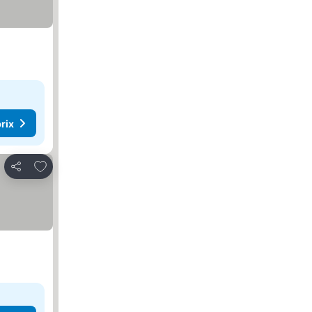
rix
Ajouter à mes favoris
Partager