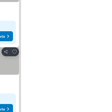
rix
Ajouter à mes favoris
Partager
rix