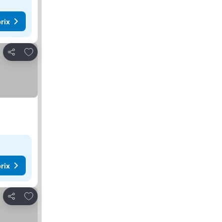
rix
Ajouter à mes favoris
Partager
rix
Ajouter à mes favoris
Partager