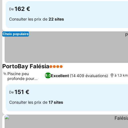
Stars
162 €
De
Consulter les prix de
22 sites
Choix populaire
PortoBay Falésia
4 Étoiles
Consulter les prix
Piscine peu
Excellent
(14 409 évaluations)
9,0
à 1.3 km
profonde pour
Consulter les prix
enfants
151 €
De
Consulter les prix de
17 sites