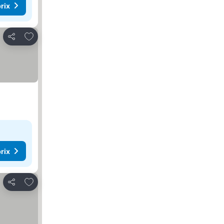
rix
Ajouter à mes favoris
Partager
rix
Ajouter à mes favoris
Partager