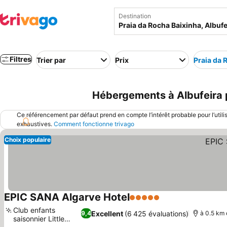
Destination
Filtres
Trier par
Prix
Praia da 
Hébergements à Albufeira p
Ce référencement par défaut prend en compte l’intérêt probable pour l’utili
exhaustives.
Comment fonctionne trivago
Choix populaire
EPIC SANA Algarve Hotel
5 Étoiles
Consulter les pri
Club enfants
Excellent
(6 425 évaluations)
9,4
à 0.5 km 
saisonnier Little
Consulter les prix