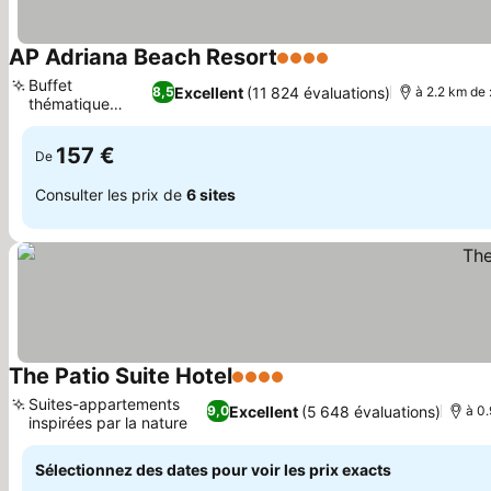
AP Adriana Beach Resort
4 Étoiles
Consulter les prix
Buffet
Excellent
(11 824 évaluations)
8,5
à 2.2 km de 
thématique
Consulter les prix
saisonnier
157 €
De
Consulter les prix de
6 sites
The Patio Suite Hotel
4 Étoiles
Consulter les prix
Suites-appartements
Excellent
(5 648 évaluations)
9,0
à 0.
inspirées par la nature
Consulter les prix
Sélectionnez des dates pour voir les prix exacts