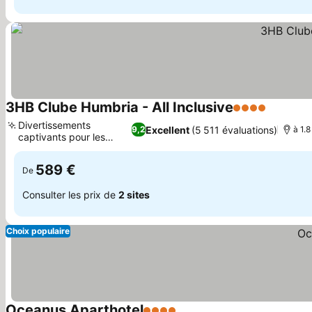
3HB Clube Humbria - All Inclusive
4 Étoiles
Consulte
Divertissements
Excellent
(5 511 évaluations)
9,2
à 1.
captivants pour les
Consulter les prix
enfants
589 €
De
Consulter les prix de
2 sites
Choix populaire
Oceanus Aparthotel