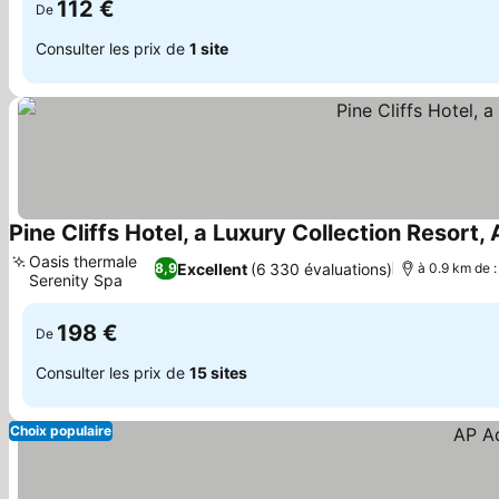
112 €
De
Consulter les prix de
1 site
Pine Cliffs Hotel, a Luxury Collection Resort,
Oasis thermale
Excellent
(6 330 évaluations)
8,9
à 0.9 km de 
Serenity Spa
Consulter les prix
198 €
De
Consulter les prix de
15 sites
Choix populaire