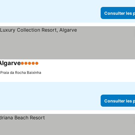
Consulter les p
 Algarve
5 Étoiles
Consulter les prix
: Praia da Rocha Baixinha
Consulter les p