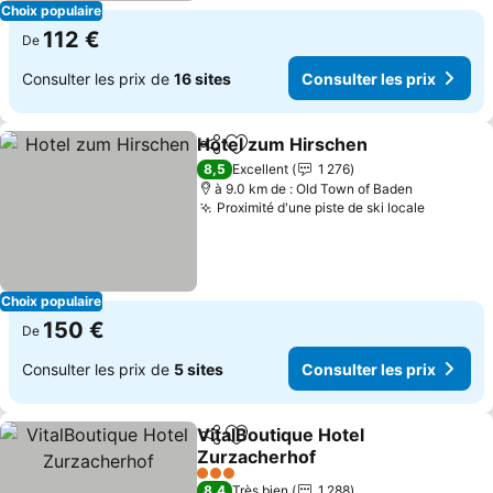
Choix populaire
112 €
De
Consulter les prix de
16 sites
Consulter les prix
Hotel zum Hirschen
Partager
Ajouter à mes favoris
Consul
8,5
Excellent
1 276
à 9.0 km de : Old Town of Baden
Proximité d'une piste de ski locale
Consulte
Choix populaire
150 €
De
Consulter les prix de
5 sites
Consulter les prix
VitalBoutique Hotel
Partager
Ajouter à mes favoris
Zurzacherhof
Consulter les prix
3 Étoiles
8,4
Très bien
1 288