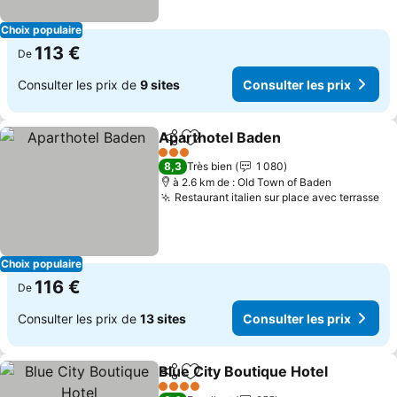
Choix populaire
113 €
De
Consulter les prix de
9 sites
Consulter les prix
Aparthotel Baden
Partager
Ajouter à mes favoris
Consulter
3 Étoiles
8,3
Très bien
1 080
à 2.6 km de : Old Town of Baden
Restaurant italien sur place avec terrasse
Co
Choix populaire
116 €
De
Consulter les prix de
13 sites
Consulter les prix
Blue City Boutique Hotel
Partager
Ajouter à mes favoris
Co
4 Étoiles