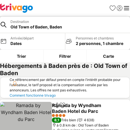
Favoris
Se con
Me
Destination
Old Town of Baden, Baden
Arrivée/départ
Personnes et chambres
Dates
2 personnes, 1 chambre
Trier
Filtrer
Carte
Hébergements à Baden près de : Old Town of
Baden
Ce référencement par défaut prend en compte l’intérêt probable pour
l’utilisateur, le tarif proposé et la compensation versée par les
annonceurs. Les offres ne sont pas exhaustives.
Comment fonctionne trivago
Ramada by Wyndham
Partager
Ajouter à mes favoris
Baden Hotel du Parc
Consulter les prix
4 Étoiles
8,1
Très bien
4 638
à 0.8 km de : Old Town of Baden