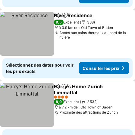
River Residence
Partager
Ajouter à mes favoris
Consulter 
9,5
Excellent
388
à 0.9 km de : Old Town of Baden
Accès aux bains thermaux au bord de la
rivière
Sélectionnez des dates pour voir
Consulter les prix
les prix exacts
Harry's Home Zürich
Partager
Ajouter à mes favoris
Limmattal
Consulter les prix
4 Étoiles
8,9
Excellent
2 532
à 7.2 km de : Old Town of Baden
Proximité des attractions de Zurich
Consult