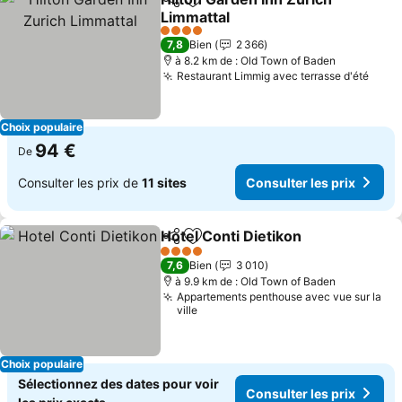
Partager
Ajouter à mes favoris
Limmattal
Consulter les prix
4 Étoiles
7,8
Bien
2 366
à 8.2 km de : Old Town of Baden
Restaurant Limmig avec terrasse d'été
Consu
Choix populaire
94 €
De
Consulter les prix de
11 sites
Consulter les prix
Hotel Conti Dietikon
Partager
Ajouter à mes favoris
Consul
4 Étoiles
7,6
Bien
3 010
à 9.9 km de : Old Town of Baden
Appartements penthouse avec vue sur la
ville
Choix populaire
Sélectionnez des dates pour voir
Consulter les prix