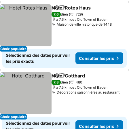
Hotel Rotes Haus
Partager
Ajouter à mes favoris
Consulter
7,6
Bien
729
à 7.6 km de : Old Town of Baden
Maison de ville historique de 1448
Consulte
Choix populaire
Sélectionnez des dates pour voir
Consulter les prix
les prix exacts
Hotel Gotthard
Partager
Ajouter à mes favoris
Consulter le
7,8
Bien
480
à 7.5 km de : Old Town of Baden
Décorations saisonnières au restaurant
Cons
Choix populaire
Sélectionnez des dates pour voir
Consulter les prix