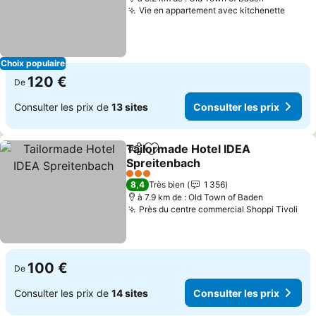
Vie en appartement avec kitchenette
Consul
Choix populaire
120 €
De
Consulter les prix de
13 sites
Consulter les prix
Tailormade Hotel IDEA
Partager
Ajouter à mes favoris
Spreitenbach
Consulter les prix
3 Étoiles
8,4
Très bien
1 356
à 7.9 km de : Old Town of Baden
Près du centre commercial Shoppi Tivoli
Con
100 €
De
Consulter les prix de
14 sites
Consulter les prix