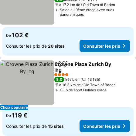
à 17.2 km de : Old Town of Baden
Salon au 9ème étage avec vues
panoramiques
102 €
De
Consulter les prix de
20 sites
Consulter les prix
Crowne Plaza Zurich By
Partager
Ajouter à mes favoris
Ihg
Consulter les prix
4 Étoiles
8,0
Très bien
13 135
à 18.3 km de : Old Town of Baden
Club de sport Holmes Place
Consulter les
Choix populaire
119 €
De
Consulter les prix de
15 sites
Consulter les prix