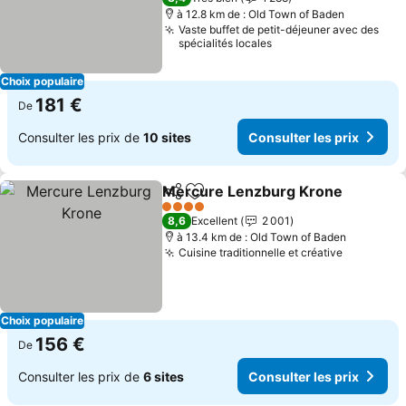
à 12.8 km de : Old Town of Baden
Vaste buffet de petit-déjeuner avec des
spécialités locales
Choix populaire
181 €
De
Consulter les prix de
10 sites
Consulter les prix
Mercure Lenzburg Krone
Partager
Ajouter à mes favoris
4 Étoiles
8,6
Excellent
2 001
à 13.4 km de : Old Town of Baden
Cuisine traditionnelle et créative
Consulter
Choix populaire
156 €
De
Consulter les prix de
6 sites
Consulter les prix