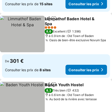
Consulter les prix de
15 sites
Consulter les prix
Limmathof Baden Hotel &
Partager
Ajouter à mes favoris
Spa
Consulter les prix
4 Étoiles
8,6
Excellent
1 396
à 0.9 km de : Old Town of Baden
Oasis de bien-être exclusive Novum Spa
Con
301 €
De
Consulter les prix de
8 sites
Consulter les prix
Baden Youth Hostel
Partager
Ajouter à mes favoris
Consul
8,3
Très bien
432
à 0.6 km de : Old Town of Baden
Au bord de la rivière avec terrasse
Consulte