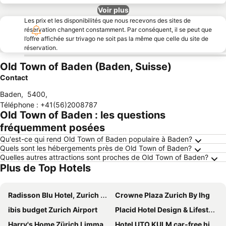
Voir plus
Les prix et les disponibilités que nous recevons des sites de
réservation changent constamment. Par conséquent, il se peut que
l’offre affichée sur trivago ne soit pas la même que celle du site de
réservation.
Old Town of Baden (Baden, Suisse)
Contact
Baden
,
5400
,
Téléphone
:
+41(56)2008787
Old Town of Baden : les questions
fréquemment posées
Qu'est-ce qui rend Old Town of Baden populaire à Baden?
Quels sont les hébergements près de Old Town of Baden?
Quelles autres attractions sont proches de Old Town of Baden?
Plus de Top Hotels
Radisson Blu Hotel, Zurich Airport
Crowne Plaza Zurich By Ihg
ibis budget Zurich Airport
Placid Hotel Design & Lifestyle Zurich
Harry's Home Zürich Limmattal
Hotel UTO KULM car-free hideaway in Zurich