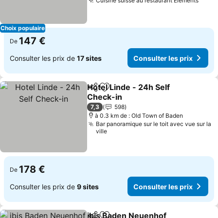
Cuisine suisse au restaurant Elements
Consu
Choix populaire
147 €
De
Consulter les prix de
17 sites
Consulter les prix
Hotel Linde - 24h Self
Partager
Ajouter à mes favoris
Check-in
Consulter les prix
7,3
598
à 0.3 km de : Old Town of Baden
Bar panoramique sur le toit avec vue sur la
ville
178 €
De
Consulter les prix de
9 sites
Consulter les prix
ibis Baden Neuenhof