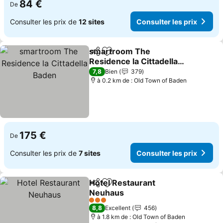
84 €
De
Consulter les prix de
12 sites
Consulter les prix
smartroom The
Partager
Ajouter à mes favoris
Residence la Cittadella
Baden
Consulter les prix
7,8
Bien
379
à 0.2 km de : Old Town of Baden
175 €
De
Consulter les prix de
7 sites
Consulter les prix
Hotel Restaurant
Partager
Ajouter à mes favoris
Neuhaus
Consulter les prix
3 Étoiles
8,8
Excellent
456
à 1.8 km de : Old Town of Baden