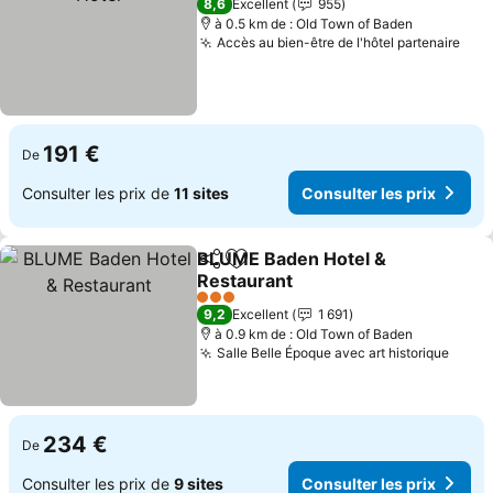
8,6
Excellent
955
à 0.5 km de : Old Town of Baden
Accès au bien-être de l'hôtel partenaire
Cons
191 €
De
Consulter les prix de
11 sites
Consulter les prix
BLUME Baden Hotel &
Partager
Ajouter à mes favoris
Restaurant
Consulter les prix
3 Étoiles
9,2
Excellent
1 691
à 0.9 km de : Old Town of Baden
Salle Belle Époque avec art historique
Consu
234 €
De
Consulter les prix de
9 sites
Consulter les prix