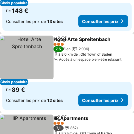
Choix populaire
148 €
De
Consulter les prix de
13 sites
Consulter les prix
Hotel Arte Spreitenbach
Partager
Ajouter à mes favoris
Co
3 Étoiles
7,5
Bien
2 906
à 8.0 km de : Old Town of Baden
Accès à un espace bien-être relaxant
Consu
Choix populaire
89 €
De
Consulter les prix de
12 sites
Consulter les prix
IIP Apartments
Partager
Ajouter à mes favoris
Consulter le
3 Étoiles
7,1
862
à 8.2 km de : Old Town of Baden