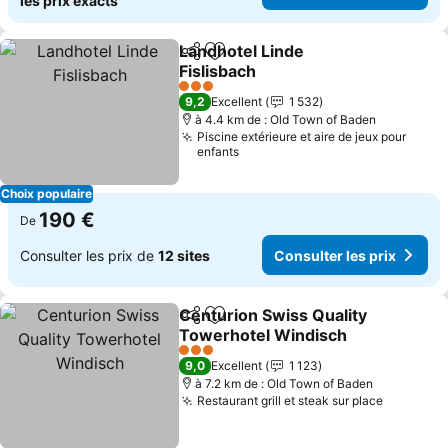
les prix exacts
Landhotel Linde
Partager
Ajouter à mes favoris
Fislisbach
Consulter les prix
3 Étoiles
9,2
Excellent
1 532
à 4.4 km de : Old Town of Baden
Piscine extérieure et aire de jeux pour
enfants
Choix populaire
190 €
De
Consulter les prix de
12 sites
Consulter les prix
Centurion Swiss Quality
Partager
Ajouter à mes favoris
Towerhotel Windisch
Consulter les prix
3 Étoiles
9,0
Excellent
1 123
à 7.2 km de : Old Town of Baden
Restaurant grill et steak sur place
Consulte