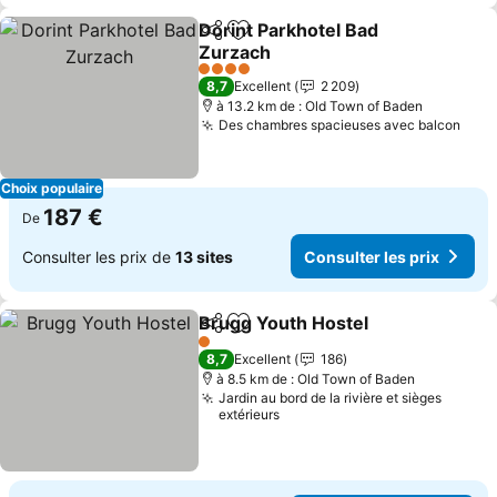
Dorint Parkhotel Bad
Partager
Ajouter à mes favoris
Zurzach
Consulter les prix
4 Étoiles
8,7
Excellent
2 209
à 13.2 km de : Old Town of Baden
Des chambres spacieuses avec balcon
Cons
Choix populaire
187 €
De
Consulter les prix de
13 sites
Consulter les prix
Brugg Youth Hostel
Partager
Ajouter à mes favoris
Consult
1 Étoiles
8,7
Excellent
186
à 8.5 km de : Old Town of Baden
Jardin au bord de la rivière et sièges
extérieurs