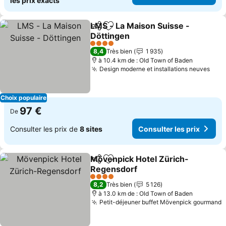
les prix exacts
LMS - La Maison Suisse -
Partager
Ajouter à mes favoris
Döttingen
Consulter les prix
4 Étoiles
8,4
Très bien
1 935
à 10.4 km de : Old Town of Baden
Design moderne et installations neuves
Cons
Choix populaire
97 €
De
Consulter les prix de
8 sites
Consulter les prix
Mövenpick Hotel Zürich-
Partager
Ajouter à mes favoris
Regensdorf
Consulter les prix
4 Étoiles
8,2
Très bien
5 126
à 13.0 km de : Old Town of Baden
Petit-déjeuner buffet Mövenpick gourmand
C