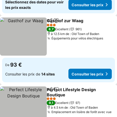
Sélectionnez des dates pour voir
Consulter les prix
les prix exacts
Gasthof zur Waag
Partager
Ajouter à mes favoris
Consulte
3 Étoiles
8,7
Excellent
961
à 12.5 km de : Old Town of Baden
Équipements pour vélos électriques
Consult
93 €
De
Consulter les prix de
14 sites
Consulter les prix
Perfect Lifestyle Design
Partager
Ajouter à mes favoris
Boutique
Consulter les prix
3 Étoiles
9,1
Excellent
97
à 4.5 km de : Old Town of Baden
Emplacement en lisière de forêt avec vue
Co