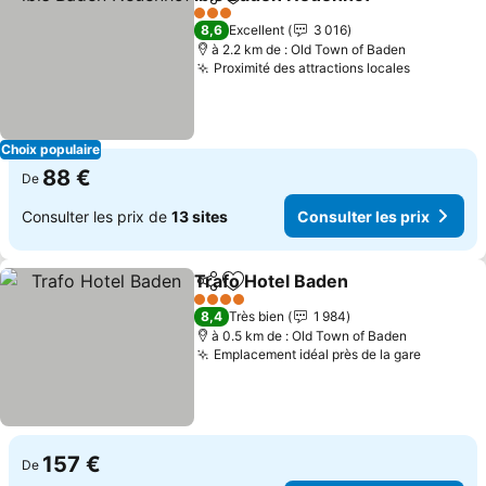
Partager
Ajouter à mes favoris
Consu
3 Étoiles
8,6
Excellent
3 016
à 2.2 km de : Old Town of Baden
Proximité des attractions locales
Consulter
Choix populaire
88 €
De
Consulter les prix de
13 sites
Consulter les prix
Trafo Hotel Baden
Partager
Ajouter à mes favoris
Consulte
4 Étoiles
8,4
Très bien
1 984
à 0.5 km de : Old Town of Baden
Emplacement idéal près de la gare
Consulte
157 €
De