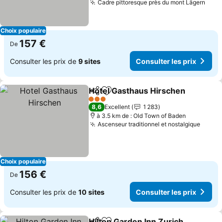
Cadre pittoresque près du mont Lägern
Cons
Choix populaire
157 €
De
Consulter les prix de
9 sites
Consulter les prix
Hotel Gasthaus Hirschen
Partager
Ajouter à mes favoris
C
3 Étoiles
8,6
Excellent
1 283
à 3.5 km de : Old Town of Baden
Ascenseur traditionnel et nostalgique
Consul
Choix populaire
156 €
De
Consulter les prix de
10 sites
Consulter les prix
Hilton Garden Inn Zurich