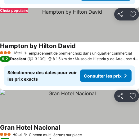
Choix populaire
Partager
Aj
Hampton by Hilton David
Consulter les prix
Hôtel
emplacement de premier choix dans un quartier commercial
Con
3 Étoiles
9,2
Excellent
3 109
à 1.5 km de : Museo de Historia y de Arte José de
Sélectionnez des dates pour voir
Consulter les prix
les prix exacts
Partager
Aj
Gran Hotel Nacional
Consulter les prix
Hôtel
Cinéma multi-écrans sur place
Consulter les prix
3 Étoiles