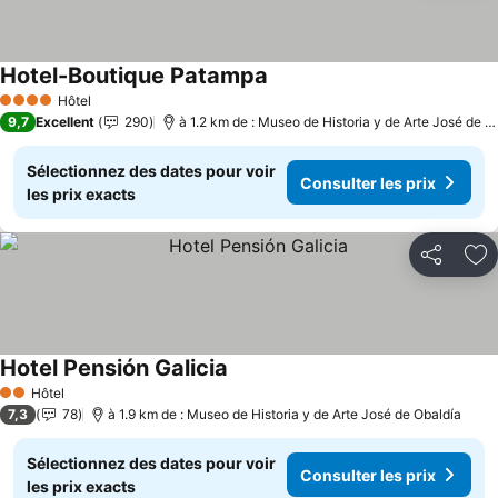
Hotel-Boutique Patampa
Consulter les prix
Hôtel
4 Étoiles
9,7
Excellent
290
à 1.2 km de : Museo de Historia y de Arte José de O
Sélectionnez des dates pour voir
Consulter les prix
les prix exacts
Partager
Aj
Hotel Pensión Galicia
Consulter les prix
Hôtel
2 Étoiles
7,3
78
à 1.9 km de : Museo de Historia y de Arte José de Obaldía
Sélectionnez des dates pour voir
Consulter les prix
les prix exacts