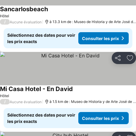
Sancarlosbeach
Consulter les prix
Hôtel
/
à 13.3 km de : Museo de Historia y de Arte José de
Aucune évaluation
Sélectionnez des dates pour voir
Consulter les prix
les prix exacts
Partager
Aj
Mi Casa Hotel - En David
Consulter les prix
Hôtel
/
à 1.5 km de : Museo de Historia y de Arte José de O
Aucune évaluation
Sélectionnez des dates pour voir
Consulter les prix
les prix exacts