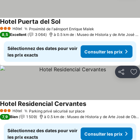
Hotel Puerta del Sol
Consulter les prix
Hôtel
Proximité de l'aéroport Enrique Malek
Consulter les prix
3 Étoiles
8,5
Excellent
3 064
à 0.5 km de : Museo de Historia y de Arte José de
Sélectionnez des dates pour voir
Consulter les prix
les prix exacts
Partager
Aj
Hotel Residencial Cervantes
Consulter les prix
Hôtel
Parking privé sécurisé sur place
Consulter les prix
3 Étoiles
7,9
Bien
1 509
à 0.5 km de : Museo de Historia y de Arte José de Obal
Sélectionnez des dates pour voir
Consulter les prix
les prix exacts