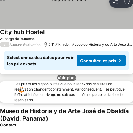
Partager
Aj
City hub Hostel
Consulter les prix
Auberge de jeunesse
/
à 11.7 km de : Museo de Historia y de Arte José de 
Aucune évaluation
Sélectionnez des dates pour voir
Consulter les prix
les prix exacts
Voir plus
Les prix et les disponibilités que nous recevons des sites de
réservation changent constamment. Par conséquent, il se peut que
l’offre affichée sur trivago ne soit pas la même que celle du site de
réservation.
Museo de Historia y de Arte José de Obaldía
(David, Panama)
Contact