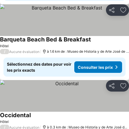
Partager
Aj
Barqueta Beach Bed & Breakfast
Consulter les prix
Hôtel
/
à 1.6 km de : Museo de Historia y de Arte José de O
Aucune évaluation
Sélectionnez des dates pour voir
Consulter les prix
les prix exacts
Partager
Aj
Occidental
Consulter les prix
Hôtel
/
à 0.3 km de : Museo de Historia y de Arte José de 
Aucune évaluation