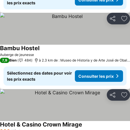
les prix exacts
Partager
Aj
Bambu Hostel
Consulter les prix
Auberge de jeunesse
7,9
Bien
484
à 2.3 km de : Museo de Historia y de Arte José de Obald
Sélectionnez des dates pour voir
Consulter les prix
les prix exacts
Partager
Aj
Hotel & Casino Crown Mirage
Consulter les prix