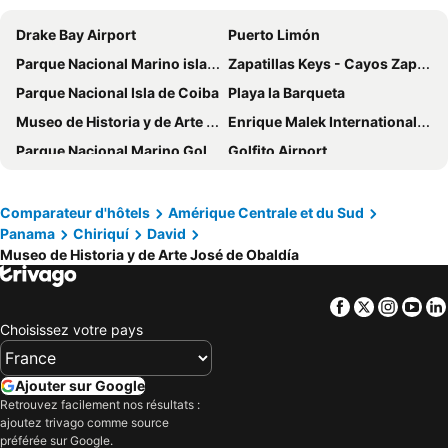
Hotel Madrid
Hotel Los Rivera
Drake Bay Airport
Puerto Limón
Hotel Crowner David
Jl Serracin
Parque Nacional Marino isla Bastimentos
Zapatillas Keys - Cayos Zapatillas
Parque Nacional Isla de Coiba
Playa la Barqueta
Museo de Historia y de Arte José de Obaldía
Enrique Malek International Airport
Parque Nacional Marino Golfo de Chiriquí
Golfito Airport
Puerto Jiménez Airport
Parque Internacional La Amistad
Palmar Sur Airport
Reserva Forestal La Yeguada
Comparateur d'hôtels
Amérique Centrale et du Sud
Panama
Chiriquí
David
Limón International Airport
Museo de Historia y de Arte José de Obaldía
Facebook
Twitter
Insta
Yo
Choisissez votre pays
Ajouter sur Google
Retrouvez facilement nos résultats :
ajoutez trivago comme source
préférée sur Google.