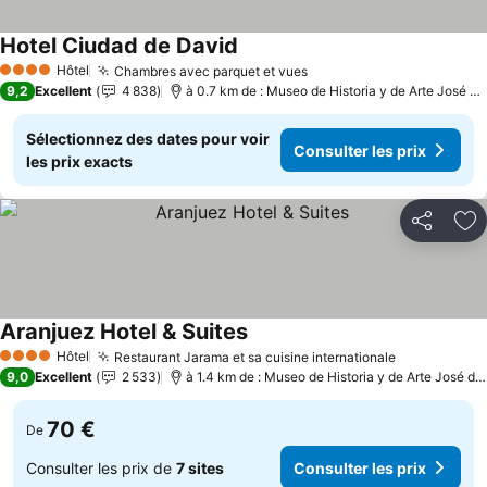
Hotel Ciudad de David
Consulter les prix
Hôtel
Chambres avec parquet et vues
Consulter les prix
4 Étoiles
9,2
Excellent
4 838
à 0.7 km de : Museo de Historia y de Arte José de
Sélectionnez des dates pour voir
Consulter les prix
les prix exacts
Partager
Aj
Aranjuez Hotel & Suites
Consulter les prix
Hôtel
Restaurant Jarama et sa cuisine internationale
Consulter l
4 Étoiles
9,0
Excellent
2 533
à 1.4 km de : Museo de Historia y de Arte José de
70 €
De
Consulter les prix de
7 sites
Consulter les prix