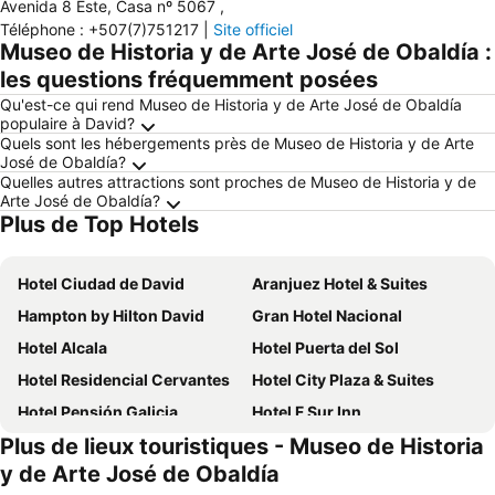
Avenida 8 Este, Casa nº 5067
,
Téléphone
:
+507(7)751217
|
Site officiel
Museo de Historia y de Arte José de Obaldía :
les questions fréquemment posées
Qu'est-ce qui rend Museo de Historia y de Arte José de Obaldía
populaire à David?
Quels sont les hébergements près de Museo de Historia y de Arte
José de Obaldía?
Quelles autres attractions sont proches de Museo de Historia y de
Arte José de Obaldía?
Plus de Top Hotels
Hotel Ciudad de David
Aranjuez Hotel & Suites
Hampton by Hilton David
Gran Hotel Nacional
Hotel Alcala
Hotel Puerta del Sol
Hotel Residencial Cervantes
Hotel City Plaza & Suites
Hotel Pensión Galicia
Hotel F Sur Inn
Plus de lieux touristiques - Museo de Historia
Hotel Castilla
Hotel-Boutique Patampa
y de Arte José de Obaldía
Hostal Compostela Inn
Hotel Crown Mirage