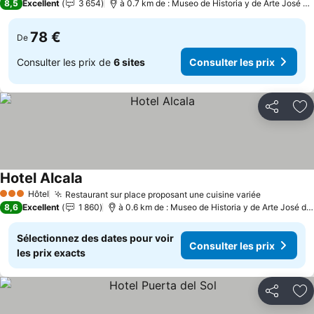
8,5
Excellent
3 654
à 0.7 km de : Museo de Historia y de Arte José de
78 €
De
Consulter les prix de
6 sites
Consulter les prix
Partager
Aj
Hotel Alcala
Consulter les prix
Hôtel
Restaurant sur place proposant une cuisine variée
Consulter 
3 Étoiles
8,6
Excellent
1 860
à 0.6 km de : Museo de Historia y de Arte José de
Sélectionnez des dates pour voir
Consulter les prix
les prix exacts
Partager
Aj