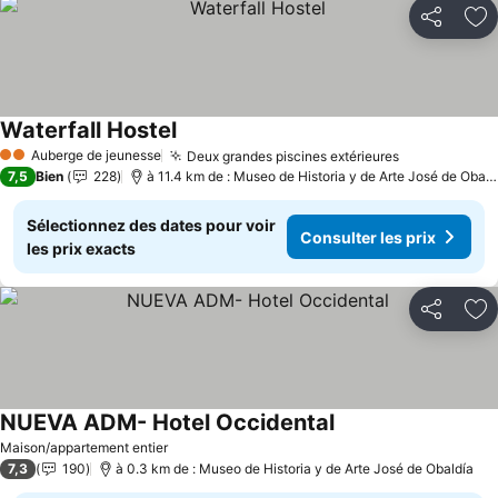
Partager
Aj
Waterfall Hostel
Consulter les prix
Auberge de jeunesse
Deux grandes piscines extérieures
Consulter le
2 Étoiles
7,5
Bien
228
à 11.4 km de : Museo de Historia y de Arte José de Obald
Sélectionnez des dates pour voir
Consulter les prix
les prix exacts
Partager
Aj
NUEVA ADM- Hotel Occidental
Consulter les prix
Maison/appartement entier
7,3
190
à 0.3 km de : Museo de Historia y de Arte José de Obaldía