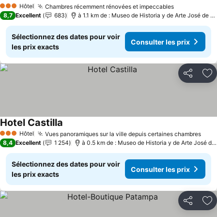
Consulter les prix
Hôtel
Chambres récemment rénovées et impeccables
Consulter le
3 Étoiles
8,7
Excellent
683
à 1.1 km de : Museo de Historia y de Arte José de O
Sélectionnez des dates pour voir
Consulter les prix
les prix exacts
Partager
Aj
Hotel Castilla
Consulter les prix
Hôtel
Vues panoramiques sur la ville depuis certaines chambres
Cons
3 Étoiles
8,4
Excellent
1 254
à 0.5 km de : Museo de Historia y de Arte José de
Sélectionnez des dates pour voir
Consulter les prix
les prix exacts
Partager
Aj