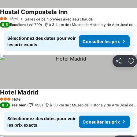
Hostal Compostela Inn
Consulter les prix
Hôtel
Salles de bain privées avec eau chaude
Consulter les prix
2 Étoiles
8,5
Excellent
799
à 3.4 km de : Museo de Historia y de Arte José de 
Sélectionnez des dates pour voir
Consulter les prix
les prix exacts
Partager
Aj
Hotel Madrid
Consulter les prix
Hôtel
3 Étoiles
8,3
Très bien
453
à 1.0 km de : Museo de Historia y de Arte José de 
Sélectionnez des dates pour voir
Consulter les prix
les prix exacts