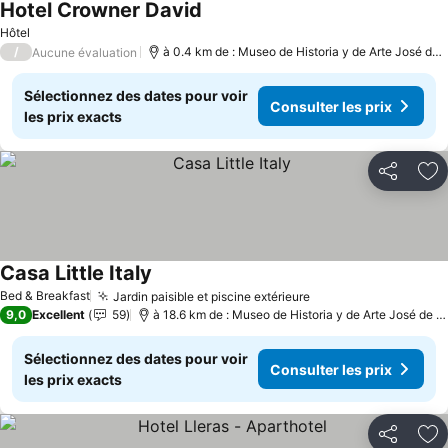
Hotel Crowner David
Consulter les prix
Hôtel
/
à 0.4 km de : Museo de Historia y de Arte José de 
Aucune évaluation
Sélectionnez des dates pour voir
Consulter les prix
les prix exacts
Partager
Aj
Casa Little Italy
Consulter les prix
Bed & Breakfast
Jardin paisible et piscine extérieure
Consulter les prix
9,0
Excellent
59
à 18.6 km de : Museo de Historia y de Arte José de O
Sélectionnez des dates pour voir
Consulter les prix
les prix exacts
Partager
Aj