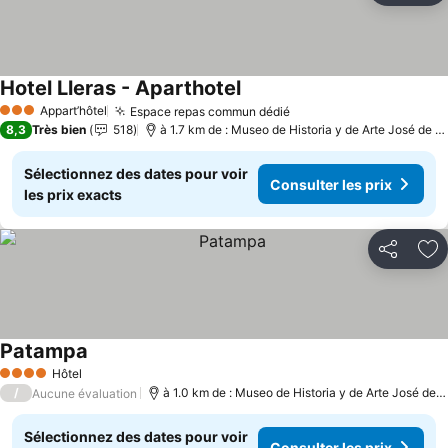
Hotel Lleras - Aparthotel
Consulter les prix
Appart’hôtel
Espace repas commun dédié
Consulter les prix
3 Étoiles
8,3
Très bien
518
à 1.7 km de : Museo de Historia y de Arte José de O
Sélectionnez des dates pour voir
Consulter les prix
les prix exacts
Partager
Aj
Patampa
Consulter les prix
Hôtel
4 Étoiles
/
à 1.0 km de : Museo de Historia y de Arte José de 
Aucune évaluation
Sélectionnez des dates pour voir
Consulter les prix