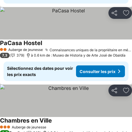
Partager
Aj
PaCasa Hostel
Consulter les prix
Auberge de jeunesse
Connaissances uniques de la propriétaire en médecine chinoise
2 Étoiles
7,3
379
à 0.6 km de : Museo de Historia y de Arte José de Obaldía
Sélectionnez des dates pour voir
Consulter les prix
les prix exacts
Partager
Aj
Chambres en Ville
Consulter les prix
Auberge de jeunesse
3 Étoiles