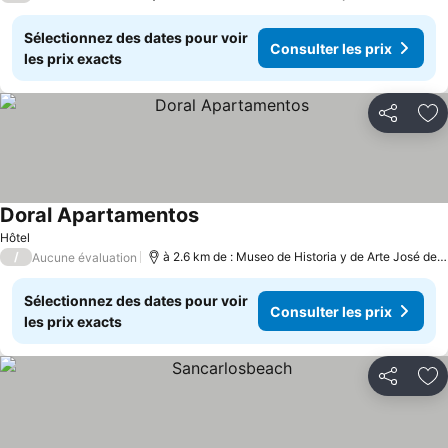
Sélectionnez des dates pour voir
Consulter les prix
les prix exacts
Partager
Aj
Doral Apartamentos
Consulter les prix
Hôtel
/
à 2.6 km de : Museo de Historia y de Arte José de 
Aucune évaluation
Sélectionnez des dates pour voir
Consulter les prix
les prix exacts
Partager
Aj