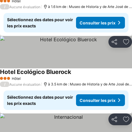
Hôtel
3 Étoiles
/
à 1.6 km de : Museo de Historia y de Arte José de O
Aucune évaluation
Sélectionnez des dates pour voir
Consulter les prix
les prix exacts
Partager
Aj
Hotel Ecológico Bluerock
Consulter les prix
Hôtel
3 Étoiles
/
à 3.5 km de : Museo de Historia y de Arte José de 
Aucune évaluation
Sélectionnez des dates pour voir
Consulter les prix
les prix exacts
Partager
Aj