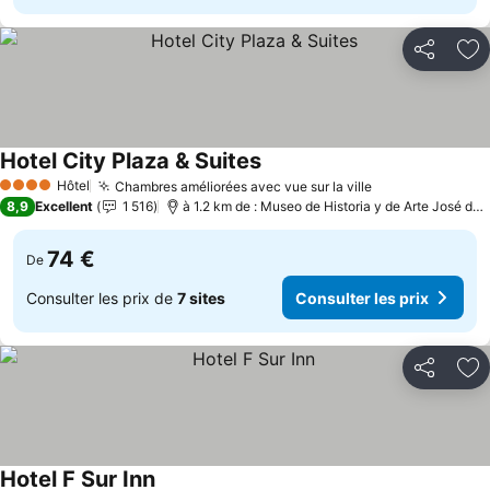
Partager
Aj
Hotel City Plaza & Suites
Consulter les prix
Hôtel
Chambres améliorées avec vue sur la ville
Consulter les 
4 Étoiles
8,9
Excellent
1 516
à 1.2 km de : Museo de Historia y de Arte José de 
74 €
De
Consulter les prix de
7 sites
Consulter les prix
Partager
Aj
Hotel F Sur Inn