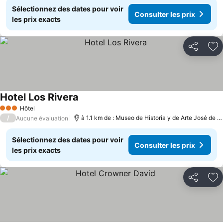
Sélectionnez des dates pour voir
Consulter les prix
les prix exacts
Partager
Aj
Hotel Los Rivera
Consulter les prix
Hôtel
3 Étoiles
/
à 1.1 km de : Museo de Historia y de Arte José de O
Aucune évaluation
Sélectionnez des dates pour voir
Consulter les prix
les prix exacts
Partager
Aj