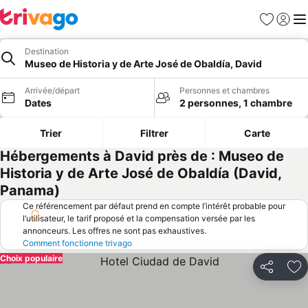
Favoris
Se con
Me
Destination
Museo de Historia y de Arte José de Obaldía, David
Arrivée/départ
Personnes et chambres
Dates
2 personnes, 1 chambre
Trier
Filtrer
Carte
Hébergements à David près de : Museo de
Historia y de Arte José de Obaldía (David,
Panama)
Ce référencement par défaut prend en compte l’intérêt probable pour
l’utilisateur, le tarif proposé et la compensation versée par les
annonceurs. Les offres ne sont pas exhaustives.
Comment fonctionne trivago
Choix populaire
Partager
Aj