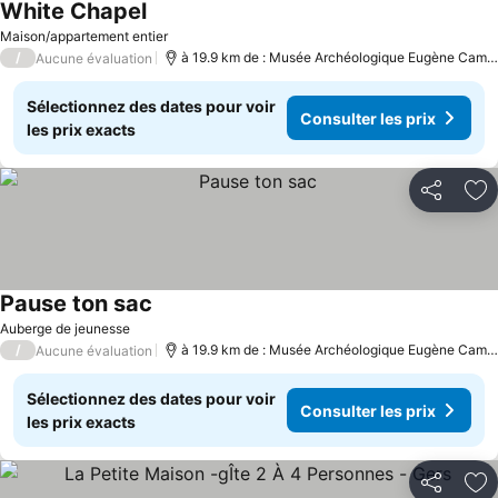
White Chapel
Consulter les prix
Maison/appartement entier
/
à 19.9 km de : Musée Archéologique Eugène Camor
Aucune évaluation
Sélectionnez des dates pour voir
Consulter les prix
les prix exacts
Partager
Aj
Pause ton sac
Consulter les prix
Auberge de jeunesse
/
à 19.9 km de : Musée Archéologique Eugène Camor
Aucune évaluation
Sélectionnez des dates pour voir
Consulter les prix
les prix exacts
Partager
Aj