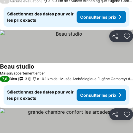
/
à 3.0 km de : Musée Archéologique Eugène Camor
Aucune évaluation
Sélectionnez des dates pour voir
Consulter les prix
les prix exacts
Partager
Aj
Beau studio
Consulter les prix
Maison/appartement entier
7,8
Bien
31
à 10.1 km de : Musée Archéologique Eugène Camoreyt de
Sélectionnez des dates pour voir
Consulter les prix
les prix exacts
Partager
Aj