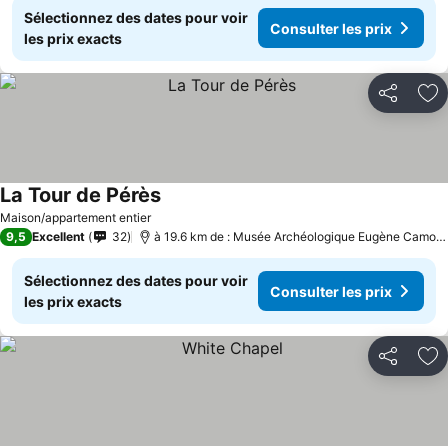
Sélectionnez des dates pour voir
Consulter les prix
les prix exacts
Partager
Aj
La Tour de Pérès
Consulter les prix
Maison/appartement entier
9,5
Excellent
32
à 19.6 km de : Musée Archéologique Eugène Camore
Sélectionnez des dates pour voir
Consulter les prix
les prix exacts
Partager
Aj