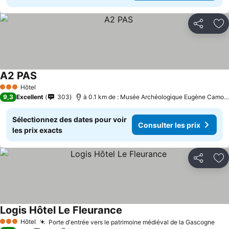
Partager
Aj
A2 PAS
Consulter les prix
Hôtel
3 Étoiles
9,3
Excellent
303
à 0.1 km de : Musée Archéologique Eugène Camore
Sélectionnez des dates pour voir
Consulter les prix
les prix exacts
Partager
Aj
Logis Hôtel Le Fleurance
Consulter les prix
Hôtel
Porte d'entrée vers le patrimoine médiéval de la Gascogne
Con
3 Étoiles