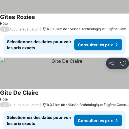
Gîtes Rozies
Consulter les prix
Hôtel
/
à 19.9 km de : Musée Archéologique Eugène Camor
Aucune évaluation
Sélectionnez des dates pour voir
Consulter les prix
les prix exacts
Partager
Aj
Gite De Claire
Consulter les prix
Hôtel
/
à 0.1 km de : Musée Archéologique Eugène Camore
Aucune évaluation
Sélectionnez des dates pour voir
Consulter les prix
les prix exacts