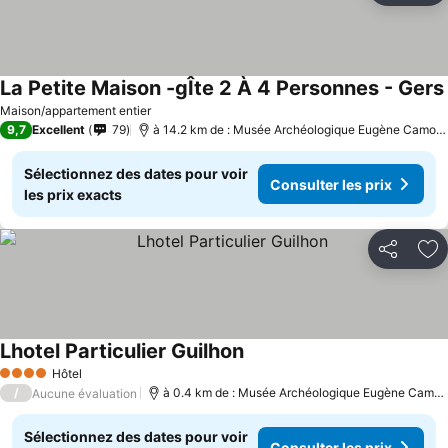
La Petite Maison -gÎte 2 À 4 Personnes - Gers
Maison/appartement entier
9,7
Excellent
79
à 14.2 km de : Musée Archéologique Eugène Camore
Sélectionnez des dates pour voir
Consulter les prix
les prix exacts
Partager
Aj
Lhotel Particulier Guilhon
Consulter les prix
Hôtel
4 Étoiles
/
à 0.4 km de : Musée Archéologique Eugène Camor
Aucune évaluation
Sélectionnez des dates pour voir
Consulter les prix