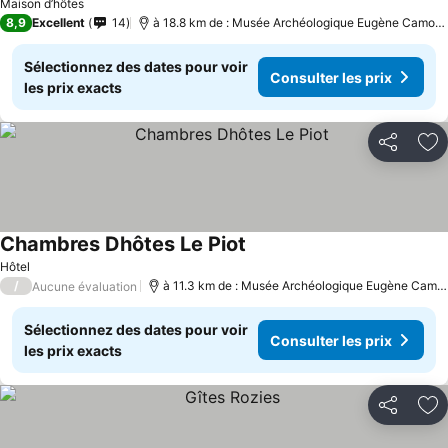
Maison d’hôtes
8,9
Excellent
14
à 18.8 km de : Musée Archéologique Eugène Camore
Sélectionnez des dates pour voir
Consulter les prix
les prix exacts
Partager
Aj
Chambres Dhôtes Le Piot
Consulter les prix
Hôtel
/
à 11.3 km de : Musée Archéologique Eugène Camor
Aucune évaluation
Sélectionnez des dates pour voir
Consulter les prix
les prix exacts
Partager
Aj