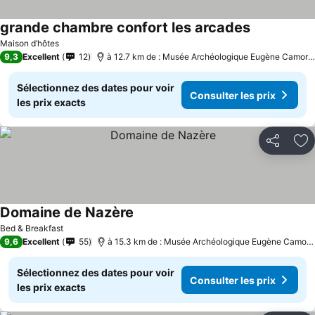
grande chambre confort les arcades
Consulter le
Maison d’hôtes
9,3
Excellent
12
à 12.7 km de : Musée Archéologique Eugène Camorey
Sélectionnez des dates pour voir
Consulter les prix
les prix exacts
Partager
Aj
Domaine de Nazère
Consulter les prix
Bed & Breakfast
9,6
Excellent
55
à 15.3 km de : Musée Archéologique Eugène Camore
Sélectionnez des dates pour voir
Consulter les prix
les prix exacts