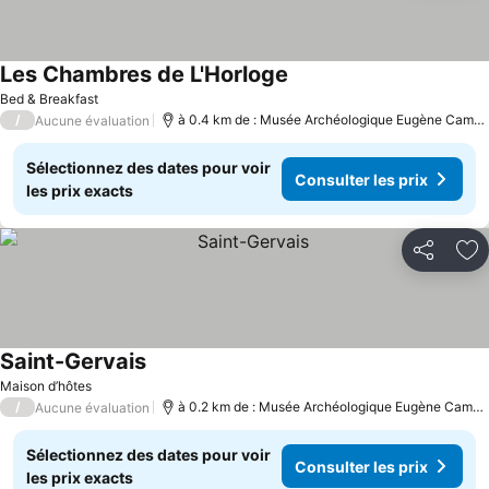
Les Chambres de L'Horloge
Consulter les prix
Bed & Breakfast
/
à 0.4 km de : Musée Archéologique Eugène Camor
Aucune évaluation
Sélectionnez des dates pour voir
Consulter les prix
les prix exacts
Partager
Aj
Saint-Gervais
Consulter les prix
Maison d’hôtes
/
à 0.2 km de : Musée Archéologique Eugène Camore
Aucune évaluation
Sélectionnez des dates pour voir
Consulter les prix
les prix exacts