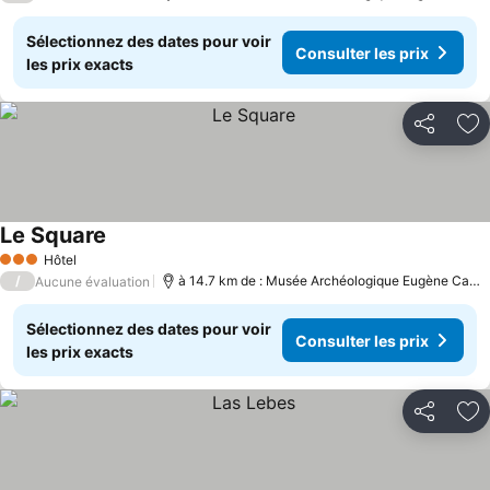
Sélectionnez des dates pour voir
Consulter les prix
les prix exacts
Partager
Aj
Le Square
Consulter les prix
Hôtel
3 Étoiles
/
à 14.7 km de : Musée Archéologique Eugène Camor
Aucune évaluation
Sélectionnez des dates pour voir
Consulter les prix
les prix exacts
Partager
Aj