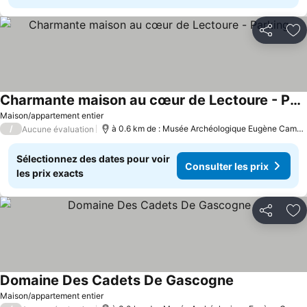
Partager
Aj
Charmante maison au cœur de Lectoure - Parking
Consulter les prix
Maison/appartement entier
/
à 0.6 km de : Musée Archéologique Eugène Camore
Aucune évaluation
Sélectionnez des dates pour voir
Consulter les prix
les prix exacts
Partager
Aj
Domaine Des Cadets De Gascogne
Consulter les 
Maison/appartement entier