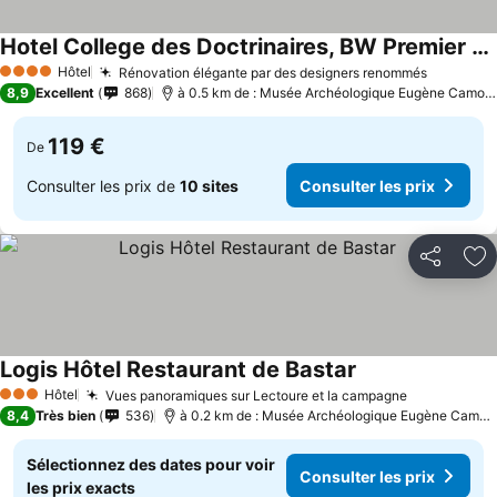
Hotel College des Doctrinaires, BW Premier Collection
Consulter les prix
Hôtel
Rénovation élégante par des designers renommés
Consulte
4 Étoiles
8,9
Excellent
868
à 0.5 km de : Musée Archéologique Eugène Camore
119 €
De
Consulter les prix de
10 sites
Consulter les prix
Partager
Aj
Logis Hôtel Restaurant de Bastar
Consulter les pri
Hôtel
Vues panoramiques sur Lectoure et la campagne
Consulter l
3 Étoiles
8,4
Très bien
536
à 0.2 km de : Musée Archéologique Eugène Camore
Sélectionnez des dates pour voir
Consulter les prix
les prix exacts