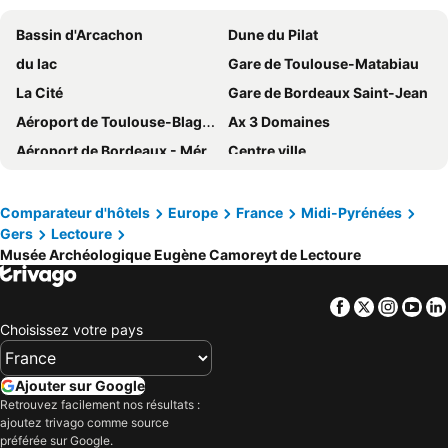
Bassin d'Arcachon
Dune du Pilat
du lac
Gare de Toulouse-Matabiau
La Cité
Gare de Bordeaux Saint-Jean
Aéroport de Toulouse-Blagnac
Ax 3 Domaines
Aéroport de Bordeaux - Mérignac
Centre ville
lacanau ocean
Cirque de Gavarnie
Vallée d'Ossau
Lac de Payolle
Comparateur d'hôtels
Europe
France
Midi-Pyrénées
Gers
Lectoure
Station de Ski Gourette Eaux Bonnes
Gouffre de Padirac
Musée Archéologique Eugène Camoreyt de Lectoure
La Feria
Lac des Bouillouses
Basilique Notre Dame du Rosaire
Parc des Expositions de Bordeaux-Lac
Facebook
Twitter
Insta
Yo
Capitole de Toulouse
Cité de l´ Espace
Choisissez votre pays
Fêtes de Bayonne
Viaduc de Millau
Caldea - Centre Thermoludique d'Andorre
Jazz in Marciac
Ajouter sur Google
Retrouvez facilement nos résultats :
Les Angles Ski Resort
Bordeaux Sud
ajoutez trivago comme source
Centrale de Hossegor
Station de Ski La Pierre Saint-Martin
préférée sur Google.