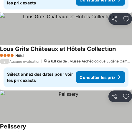
les prix exacts
Partager
Aj
Lous Grits Châteaux et Hôtels Collection
Consult
Hôtel
4 Étoiles
/
à 6.8 km de : Musée Archéologique Eugène Camore
Aucune évaluation
Sélectionnez des dates pour voir
Consulter les prix
les prix exacts
Partager
Aj
Pelissery
Consulter les prix