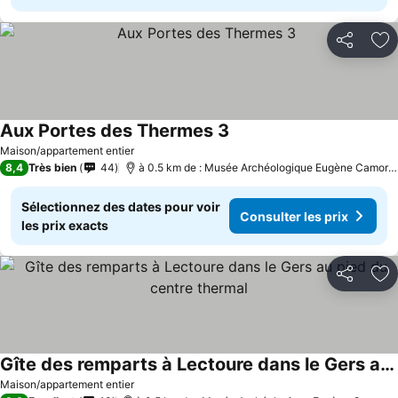
Partager
Aj
Aux Portes des Thermes 3
Consulter les prix
Maison/appartement entier
8,4
Très bien
44
à 0.5 km de : Musée Archéologique Eugène Camorey
Sélectionnez des dates pour voir
Consulter les prix
les prix exacts
Partager
Aj
Gîte des remparts à Lectoure dans le Gers au pied du centre thermal
Consulter les prix
Maison/appartement entier