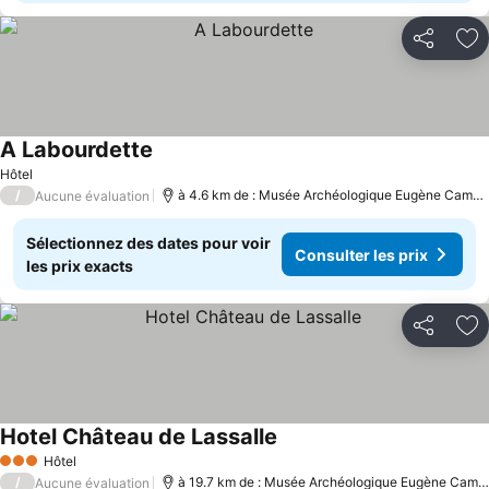
Partager
Aj
A Labourdette
Consulter les prix
Hôtel
/
à 4.6 km de : Musée Archéologique Eugène Camore
Aucune évaluation
Sélectionnez des dates pour voir
Consulter les prix
les prix exacts
Partager
Aj
Hotel Château de Lassalle
Consulter les prix
Hôtel
3 Étoiles
/
à 19.7 km de : Musée Archéologique Eugène Camor
Aucune évaluation