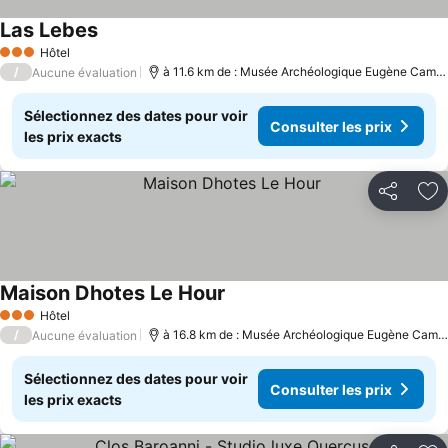
Las Lebes
Consulter les prix
Hôtel
3 Étoiles
/
à 11.6 km de : Musée Archéologique Eugène Camor
Aucune évaluation
Sélectionnez des dates pour voir
Consulter les prix
les prix exacts
Partager
Aj
Maison Dhotes Le Hour
Consulter les prix
Hôtel
3 Étoiles
/
à 16.8 km de : Musée Archéologique Eugène Camor
Aucune évaluation
Sélectionnez des dates pour voir
Consulter les prix
les prix exacts