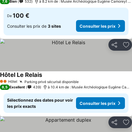
7,6
Bien
532
à 8.2 km de : Musée Archéologique Eugène Camoreyt de
100 €
De
Consulter les prix de
3 sites
Consulter les prix
Partager
Aj
Hôtel Le Relais
Consulter les prix
Hôtel
Parking privé sécurisé disponible
Consulter les prix
2 Étoiles
8,5
Excellent
439
à 10.4 km de : Musée Archéologique Eugène Camor
Sélectionnez des dates pour voir
Consulter les prix
les prix exacts
Partager
Aj