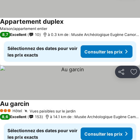
Appartement duplex
Consulter les prix
Maison/appartement entier
8,7
Excellent
10
à 0.3 km de : Musée Archéologique Eugène Camorey
Sélectionnez des dates pour voir
Consulter les prix
les prix exacts
Partager
Aj
Au garcin
Consulter les prix
Hôtel
Vues paisibles sur le jardin
Consulter les prix
3 Étoiles
8,6
Excellent
153
à 14.1 km de : Musée Archéologique Eugène Camor
Sélectionnez des dates pour voir
Consulter les prix
les prix exacts