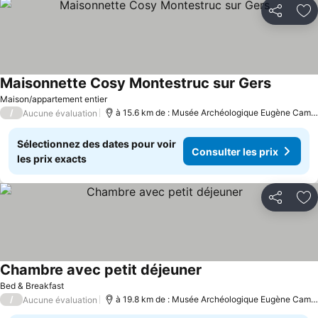
Partager
Aj
Maisonnette Cosy Montestruc sur Gers
Consulter
Maison/appartement entier
/
à 15.6 km de : Musée Archéologique Eugène Camor
Aucune évaluation
Sélectionnez des dates pour voir
Consulter les prix
les prix exacts
Partager
Aj
Chambre avec petit déjeuner
Consulter les prix
Bed & Breakfast
/
à 19.8 km de : Musée Archéologique Eugène Camor
Aucune évaluation