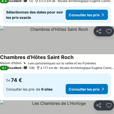
9,3
Excellent
13
à 0.5 km de : Musée Archéologique Eugène Camorey
Sélectionnez des dates pour voir
Consulter les prix
les prix exacts
Partager
Aj
Chambres d'Hôtes Saint Roch
Consulter les prix
Maison d’hôtes
vues panoramiques sur la vallée et les Pyrénées
Consulter
9,1
Excellent
128
à 17.1 km de : Musée Archéologique Eugène Camore
74 €
De
Consulter les prix de
6 sites
Consulter les prix
Partager
Aj