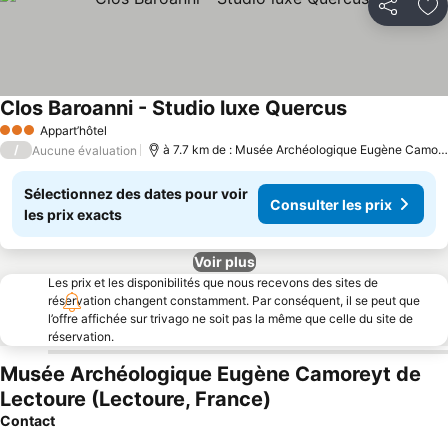
Partager
Aj
Clos Baroanni - Studio luxe Quercus
Consulter les
Appart’hôtel
3 Étoiles
/
à 7.7 km de : Musée Archéologique Eugène Camore
Aucune évaluation
Sélectionnez des dates pour voir
Consulter les prix
les prix exacts
Voir plus
Les prix et les disponibilités que nous recevons des sites de
réservation changent constamment. Par conséquent, il se peut que
l’offre affichée sur trivago ne soit pas la même que celle du site de
réservation.
Musée Archéologique Eugène Camoreyt de
Lectoure (Lectoure, France)
Contact