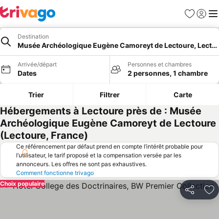
Favoris
Se con
Me
Destination
Musée Archéologique Eugène Camoreyt de Lectoure, Lecto
Arrivée/départ
Personnes et chambres
Dates
2 personnes, 1 chambre
Trier
Filtrer
Carte
Hébergements à Lectoure près de : Musée
Archéologique Eugène Camoreyt de Lectoure
(Lectoure, France)
Ce référencement par défaut prend en compte l’intérêt probable pour
l’utilisateur, le tarif proposé et la compensation versée par les
annonceurs. Les offres ne sont pas exhaustives.
Comment fonctionne trivago
Choix populaire
Partager
Aj