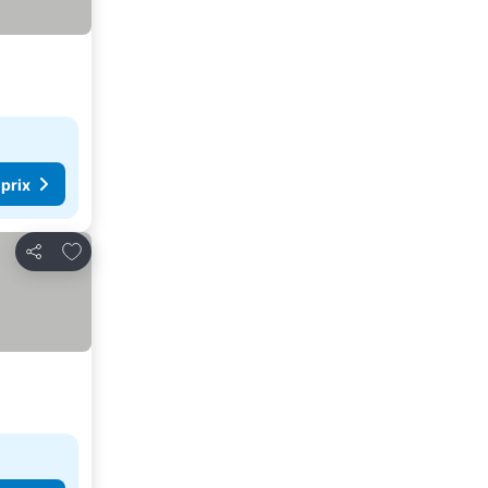
 prix
Ajouter à mes favoris
Partager