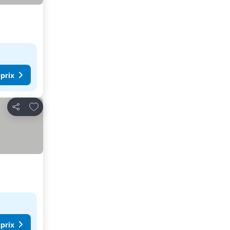
 prix
Ajouter à mes favoris
Partager
 prix