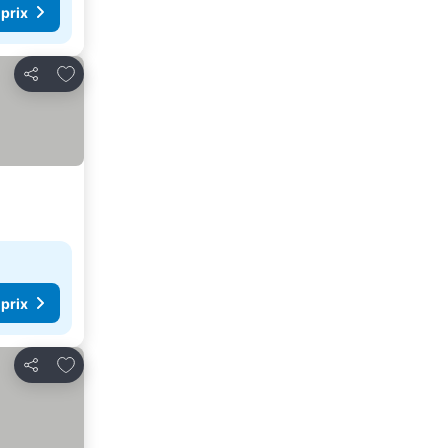
 prix
Ajouter à mes favoris
Partager
 prix
Ajouter à mes favoris
Partager