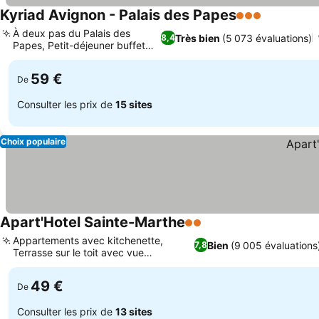
Kyriad Avignon - Palais des Papes
3 Étoiles
À deux pas du Palais des
Très bien
(5 073 évaluations)
8,4
Papes, Petit-déjeuner buffet
varié
59 €
De
Consulter les prix de
15 sites
Choix populaire
Apart'Hotel Sainte-Marthe
2 Étoiles
Appartements avec kitchenette,
Bien
(9 005 évaluations
7,8
Terrasse sur le toit avec vue
panoramique
49 €
De
Consulter les prix de
13 sites