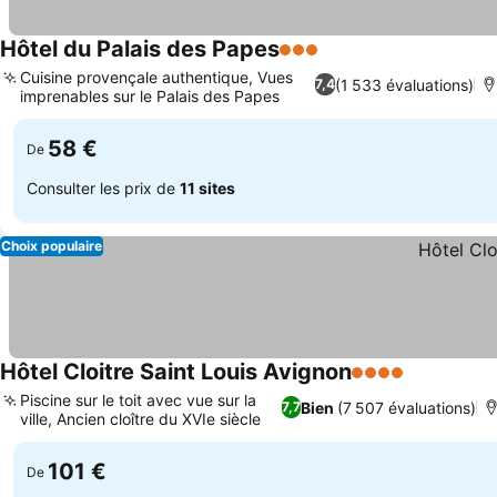
Hôtel du Palais des Papes
3 Étoiles
Cuisine provençale authentique, Vues
(1 533 évaluations)
7,4
imprenables sur le Palais des Papes
58 €
De
Consulter les prix de
11 sites
Choix populaire
Hôtel Cloitre Saint Louis Avignon
4 Étoiles
Piscine sur le toit avec vue sur la
Bien
(7 507 évaluations)
7,7
ville, Ancien cloître du XVIe siècle
101 €
De