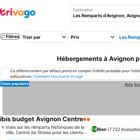
Destination
Filtres
Trier par
Prix
Les Remp
Hébergements à Avignon pr
Ce référencement par défaut prend en compte l’intérêt probable pour l’utili
exhaustives.
Comment fonctionne trivago
Choix populaire
ibis budget Avignon Centre
2 Étoiles
Vues sur les remparts historiques de la
Bien
(7 722 évaluati
7,8
ville, Centre de fitness pour les clients
actifs