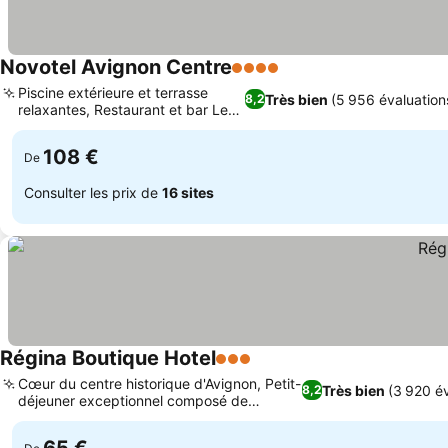
Novotel Avignon Centre
4 Étoiles
Piscine extérieure et terrasse
Très bien
(5 956 évaluation
8,2
relaxantes, Restaurant et bar Le
Patio
108 €
De
Consulter les prix de
16 sites
Régina Boutique Hotel
3 Étoiles
Cœur du centre historique d'Avignon, Petit-
Très bien
(3 920 év
8,2
déjeuner exceptionnel composé de
produits locaux