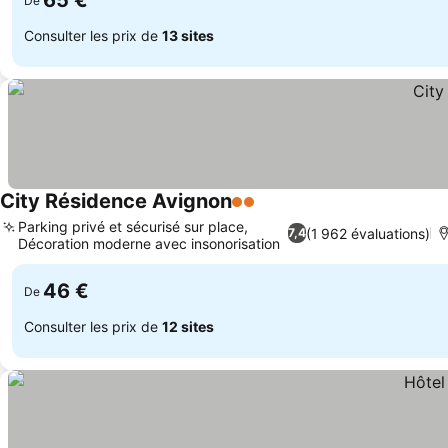
65 €
De
Consulter les prix de
13 sites
City Résidence Avignon
2 Étoiles
Parking privé et sécurisé sur place,
(1 962 évaluations)
7,4
Décoration moderne avec insonorisation
46 €
De
Consulter les prix de
12 sites