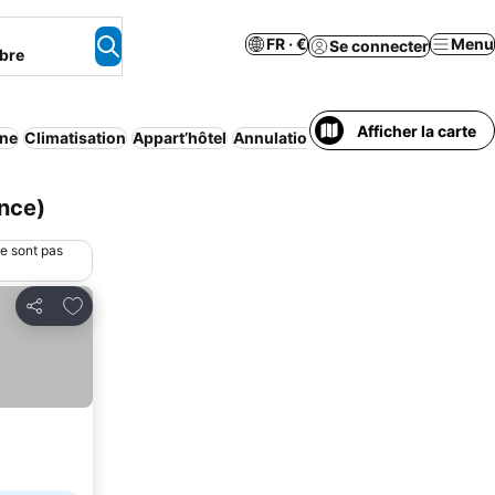
FR · €
Menu
Se connecter
bre
Afficher la carte
ine
Climatisation
Appart’hôtel
Annulation gratuite
Animaux acce
nce)
ne sont pas
Ajouter à mes favoris
Partager