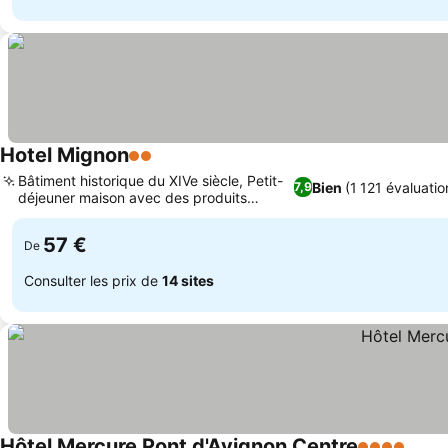
Hotel Mignon
2 Étoiles
Bâtiment historique du XIVe siècle, Petit-
Bien
(1 121 évaluatio
7,9
déjeuner maison avec des produits
locaux
57 €
De
Consulter les prix de
14 sites
Hôtel Mercure Pont d'Avignon Centre