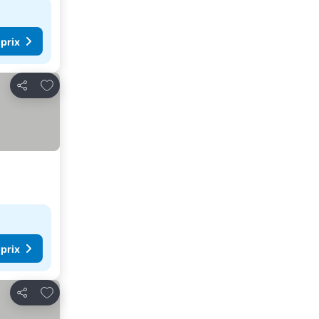
 prix
Ajouter à mes favoris
Partager
 prix
Ajouter à mes favoris
Partager