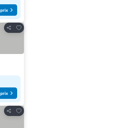
 prix
Ajouter à mes favoris
Partager
 prix
Ajouter à mes favoris
Partager