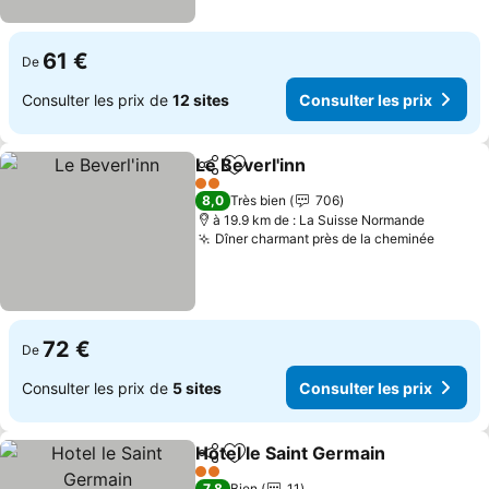
61 €
De
Consulter les prix de
12 sites
Consulter les prix
Le Beverl'inn
Partager
Ajouter à mes favoris
2 Étoiles
8,0
Très bien
706
à 19.9 km de : La Suisse Normande
Dîner charmant près de la cheminée
72 €
De
Consulter les prix de
5 sites
Consulter les prix
Hotel le Saint Germain
Partager
Ajouter à mes favoris
2 Étoiles
7,8
Bien
11