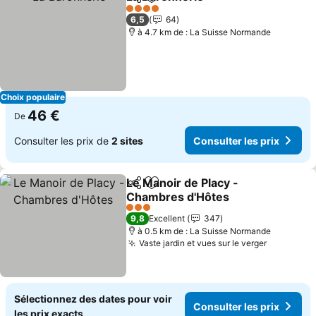
Partager
Ajouter à mes favoris
4 Étoiles
6,5
64
à 4.7 km de : La Suisse Normande
Choix populaire
46 €
De
Consulter les prix de
2 sites
Consulter les prix
Le Manoir de Placy -
Partager
Ajouter à mes favoris
Chambres d'Hôtes
3 Étoiles
9,8
Excellent
347
à 0.5 km de : La Suisse Normande
Vaste jardin et vues sur le verger
Sélectionnez des dates pour voir
Consulter les prix
les prix exacts