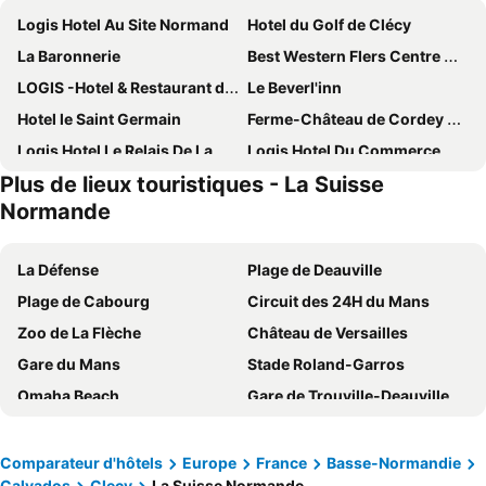
Logis Hotel Au Site Normand
Hotel du Golf de Clécy
La Baronnerie
Best Western Flers Centre Gare
LOGIS -Hotel & Restaurant de la Place
Le Beverl'inn
Hotel le Saint Germain
Ferme-Château de Cordey & Spa
Logis Hotel Le Relais De La Poste Restaurant Le Fil du Temps
Logis Hotel Du Commerce
Plus de lieux touristiques - La Suisse
Relais du Commerce
Le Moulin du Vey
Normande
Le Manoir de Placy - Chambres d'Hôtes
Ma Cabane du Canada
Le Refuge
Les Rivieres
La Défense
Plage de Deauville
Chambres de Charme a la Ferme
Château de la Pommeraye
Plage de Cabourg
Circuit des 24H du Mans
Zoo de La Flèche
Château de Versailles
Gare du Mans
Stade Roland-Garros
Omaha Beach
Gare de Trouville-Deauville
Aéroport de Beauvais-Tillé
Casino de Forges-les-Eaux
La Grande Arche de la Défense
Abbaye du Mont St Michel
Comparateur d'hôtels
Europe
France
Basse-Normandie
Calvados
Clecy
La Suisse Normande