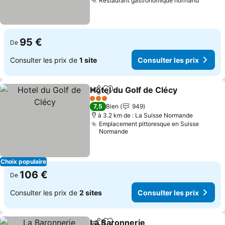
Restaurant gastronomique normand
95 €
De
Consulter les prix de
1 site
Consulter les prix
Hotel du Golf de Clécy
Partager
Ajouter à mes favoris
3 Étoiles
7,5
Bien
949
à 3.2 km de : La Suisse Normande
Emplacement pittoresque en Suisse
Normande
Choix populaire
106 €
De
Consulter les prix de
2 sites
Consulter les prix
La Baronnerie