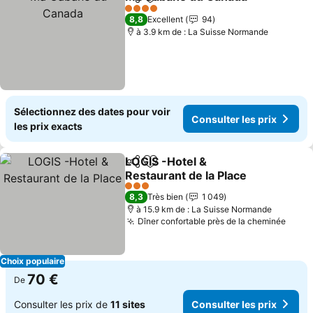
Partager
Ajouter à mes favoris
4 Étoiles
8,8
Excellent
94
à 3.9 km de : La Suisse Normande
Sélectionnez des dates pour voir
Consulter les prix
les prix exacts
LOGIS -Hotel &
Partager
Ajouter à mes favoris
Restaurant de la Place
3 Étoiles
8,3
Très bien
1 049
à 15.9 km de : La Suisse Normande
Dîner confortable près de la cheminée
Choix populaire
70 €
De
Consulter les prix de
11 sites
Consulter les prix