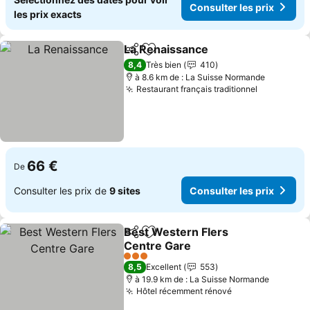
Consulter les prix
les prix exacts
La Renaissance
Partager
Ajouter à mes favoris
8,4
Très bien
410
à 8.6 km de : La Suisse Normande
Restaurant français traditionnel
66 €
De
Consulter les prix de
9 sites
Consulter les prix
Best Western Flers
Partager
Ajouter à mes favoris
Centre Gare
3 Étoiles
8,5
Excellent
553
à 19.9 km de : La Suisse Normande
Hôtel récemment rénové