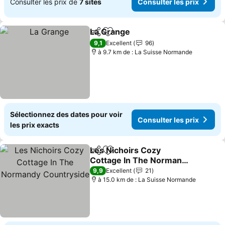
Consulter les prix de
7 sites
Consulter les prix
La Grange
Partager
Ajouter à mes favoris
9,1
Excellent
96
à 9.7 km de : La Suisse Normande
Sélectionnez des dates pour voir
Consulter les prix
les prix exacts
Les Nichoirs Cozy
Partager
Ajouter à mes favoris
Cottage In The Normandy
Countryside
9,9
Excellent
21
à 15.0 km de : La Suisse Normande