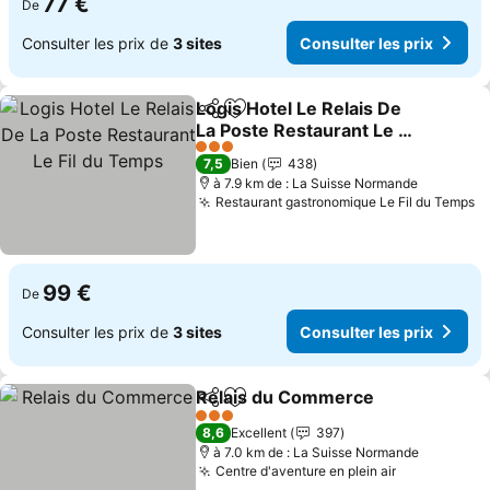
77 €
De
Consulter les prix de
3 sites
Consulter les prix
Logis Hotel Le Relais De
Partager
Ajouter à mes favoris
La Poste Restaurant Le Fil
du Temps
3 Étoiles
7,5
Bien
438
à 7.9 km de : La Suisse Normande
Restaurant gastronomique Le Fil du Temps
99 €
De
Consulter les prix de
3 sites
Consulter les prix
Relais du Commerce
Partager
Ajouter à mes favoris
3 Étoiles
8,6
Excellent
397
à 7.0 km de : La Suisse Normande
Centre d'aventure en plein air