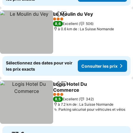
Le Moulin du Vey
Partager
Ajouter à mes favoris
3 Étoiles
8,6
Excellent
506
à 0.6 km de : La Suisse Normande
Sélectionnez des dates pour voir
Consulter les prix
les prix exacts
Logis Hotel Du
Partager
Ajouter à mes favoris
Commerce
3 Étoiles
8,5
Excellent
342
à 7.2 km de : La Suisse Normande
Parking sécurisé pour véhicules et vélos