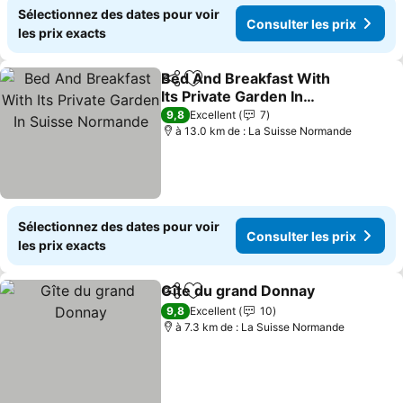
Sélectionnez des dates pour voir
Consulter les prix
les prix exacts
Bed And Breakfast With
Partager
Ajouter à mes favoris
Its Private Garden In
Suisse Normande
9,8
Excellent
7
à 13.0 km de : La Suisse Normande
Sélectionnez des dates pour voir
Consulter les prix
les prix exacts
Gîte du grand Donnay
Partager
Ajouter à mes favoris
9,8
Excellent
10
à 7.3 km de : La Suisse Normande