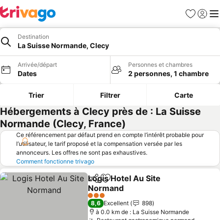
Favoris
Se con
Me
Destination
La Suisse Normande, Clecy
Arrivée/départ
Personnes et chambres
Dates
2 personnes, 1 chambre
Trier
Filtrer
Carte
Hébergements à Clecy près de : La Suisse
Normande (Clecy, France)
Ce référencement par défaut prend en compte l’intérêt probable pour
l’utilisateur, le tarif proposé et la compensation versée par les
annonceurs. Les offres ne sont pas exhaustives.
Comment fonctionne trivago
Logis Hotel Au Site
Partager
Ajouter à mes favoris
Normand
3 Étoiles
8,6
Excellent
898
à 0.0 km de : La Suisse Normande