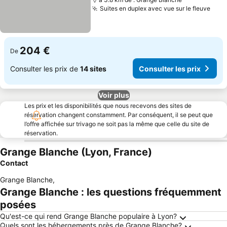
Suites en duplex avec vue sur le fleuve
Cons
204 €
De
Consulter les prix de
14 sites
Consulter les prix
Voir plus
Les prix et les disponibilités que nous recevons des sites de
réservation changent constamment. Par conséquent, il se peut que
l’offre affichée sur trivago ne soit pas la même que celle du site de
réservation.
Grange Blanche (Lyon, France)
Contact
Grange Blanche
,
Grange Blanche : les questions fréquemment
posées
Qu'est-ce qui rend Grange Blanche populaire à Lyon?
Quels sont les hébergements près de Grange Blanche?