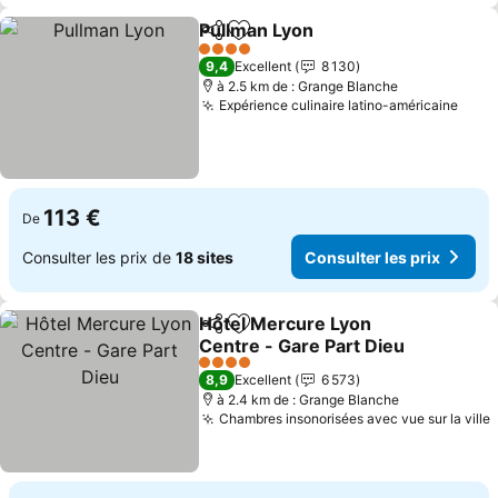
Pullman Lyon
Partager
Ajouter à mes favoris
Consulter les
4 Étoiles
9,4
Excellent
8 130
à 2.5 km de : Grange Blanche
Expérience culinaire latino-américaine
Cons
113 €
De
Consulter les prix de
18 sites
Consulter les prix
Hôtel Mercure Lyon
Partager
Ajouter à mes favoris
Centre - Gare Part Dieu
Consulter les prix
4 Étoiles
8,9
Excellent
6 573
à 2.4 km de : Grange Blanche
Chambres insonorisées avec vue sur la ville
C