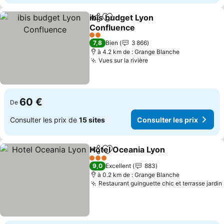
ibis budget Lyon
Partager
Ajouter à mes favoris
Confluence
Consulter les prix
2 Étoiles
7,8
Bien
3 866
à 4.2 km de : Grange Blanche
Vues sur la rivière
Consulter les prix
60 €
De
Consulter les prix de
15 sites
Consulter les prix
Hotel Oceania Lyon
Partager
Ajouter à mes favoris
Consult
3 Étoiles
9,0
Excellent
883
à 0.2 km de : Grange Blanche
Restaurant guinguette chic et terrasse jardin