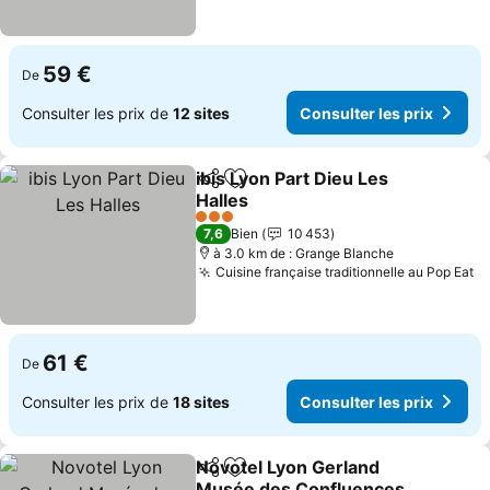
59 €
De
Consulter les prix de
12 sites
Consulter les prix
ibis Lyon Part Dieu Les
Partager
Ajouter à mes favoris
Halles
Consulter les prix
3 Étoiles
7,6
Bien
10 453
à 3.0 km de : Grange Blanche
Cuisine française traditionnelle au Pop Eat
Co
61 €
De
Consulter les prix de
18 sites
Consulter les prix
Novotel Lyon Gerland
Partager
Ajouter à mes favoris
Musée des Confluences