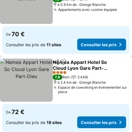
à 0.9 km de : Grange Blanche
Appartements avec cuisine équipée
Consult
70 €
De
Consulter les prix de
11 sites
Consulter les prix
Nemea Appart Hotel So
Partager
Ajouter à mes favoris
Cloud Lyon Gare Part-
Dieu
Consulter les prix
4 Étoiles
7,6
Bien
5 449
à 2.4 km de : Grange Blanche
Espace de coworking et événementiel sur
place
72 €
De
Consulter les prix de
19 sites
Consulter les prix