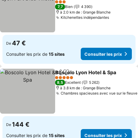
Consulter les prix
3 Étoiles
7,7
Bien
4 390
à 2.0 km de : Grange Blanche
Kitchenettes indépendantes
Consulter le
47 €
De
Consulter les prix de
15 sites
Consulter les prix
Boscolo Lyon Hotel & Spa
Partager
Ajouter à mes favoris
C
5 Étoiles
8,5
Excellent
5 262
à 3.8 km de : Grange Blanche
Chambres spacieuses avec vue sur le fleuve
144 €
De
Consulter les prix de
15 sites
Consulter les prix