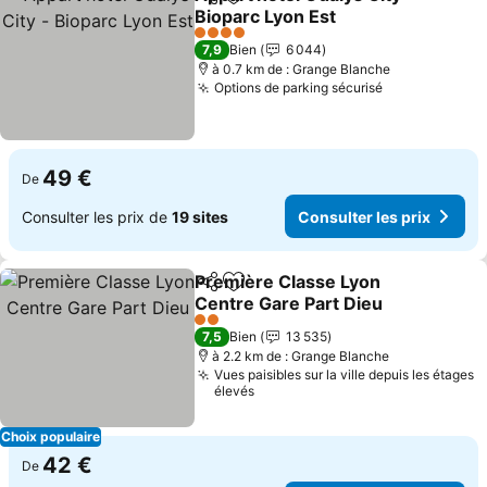
Partager
Ajouter à mes favoris
Bioparc Lyon Est
Consulter les prix
4 Étoiles
7,9
Bien
6 044
à 0.7 km de : Grange Blanche
Options de parking sécurisé
Consulter les
49 €
De
Consulter les prix de
19 sites
Consulter les prix
Première Classe Lyon
Partager
Ajouter à mes favoris
Centre Gare Part Dieu
Consulter les prix
2 Étoiles
7,5
Bien
13 535
à 2.2 km de : Grange Blanche
Vues paisibles sur la ville depuis les étages
élevés
Choix populaire
42 €
De