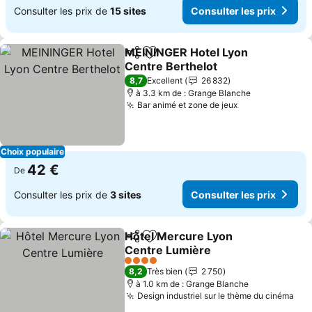
Consulter les prix de
15 sites
Consulter les prix
MEININGER Hotel Lyon
Partager
Ajouter à mes favoris
Centre Berthelot
Consulter les prix
8,7
Excellent
26 832
à 3.3 km de : Grange Blanche
Bar animé et zone de jeux
Consulter les 
Choix populaire
42 €
De
Consulter les prix de
3 sites
Consulter les prix
Hôtel Mercure Lyon
Partager
Ajouter à mes favoris
Centre Lumière
Consulter les prix
4 Étoiles
8,2
Très bien
2 750
à 1.0 km de : Grange Blanche
Design industriel sur le thème du cinéma
Con