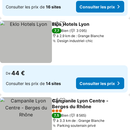
Consulter les prix de
16 sites
Consulter les prix
Eklo Hotels Lyon
Partager
Ajouter à mes favoris
Consulter 
7,7
Bien
3 095
à 2.9 km de : Grange Blanche
Design industriel-chic
Consulter les pri
44 €
De
Consulter les prix de
14 sites
Consulter les prix
Campanile Lyon Centre -
Partager
Ajouter à mes favoris
Berges du Rhône
Consulter les prix
3 Étoiles
7,5
Bien
8 565
à 3.3 km de : Grange Blanche
Parking souterrain privé
Consulter les pr