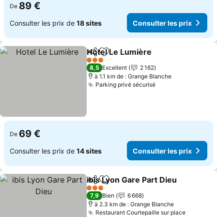
89 €
De
Consulter les prix de
18 sites
Consulter les prix
Hotel Le Lumière
Partager
Ajouter à mes favoris
Consulter
3 Étoiles
8,5
Excellent
2 162
à 1.1 km de : Grange Blanche
Parking privé sécurisé
Consulter les pri
69 €
De
Consulter les prix de
14 sites
Consulter les prix
ibis Lyon Gare Part Dieu
Partager
Ajouter à mes favoris
Co
3 Étoiles
7,9
Bien
6 668
à 2.3 km de : Grange Blanche
Restaurant Courtepaille sur place
Consulte