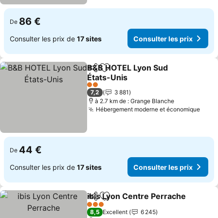
86 €
De
Consulter les prix de
17 sites
Consulter les prix
B&B HOTEL Lyon Sud
Partager
Ajouter à mes favoris
États-Unis
Consulter les prix
2 Étoiles
7,2
3 881
à 2.7 km de : Grange Blanche
Hébergement moderne et économique
Consu
44 €
De
Consulter les prix de
17 sites
Consulter les prix
ibis Lyon Centre Perrache
Partager
Ajouter à mes favoris
3 Étoiles
8,5
Excellent
6 245