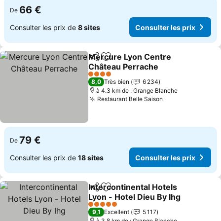
66 €
De
Consulter les prix de
8 sites
Consulter les prix
Mercure Lyon Centre
Partager
Ajouter à mes favoris
Château Perrache
Consulter les prix
4 Étoiles
8,0
Très bien
6 234
à 4.3 km de : Grange Blanche
Restaurant Belle Saison
Consulter les pr
79 €
De
Consulter les prix de
18 sites
Consulter les prix
Intercontinental Hotels
Partager
Ajouter à mes favoris
Lyon - Hotel Dieu By Ihg
Consulter les prix
5 Étoiles
9,1
Excellent
5 117
à 3.8 km de : Grange Blanche