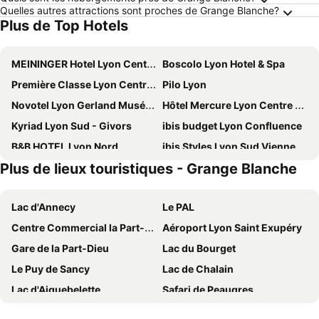
Quelles autres attractions sont proches de Grange Blanche?
Plus de Top Hotels
MEININGER Hotel Lyon Centre Berthelot
Boscolo Lyon Hotel & Spa
Première Classe Lyon Centre Gare Part Dieu
Pilo Lyon
Novotel Lyon Gerland Musée des Confluences
Hôtel Mercure Lyon Centre Beaux Arts
Kyriad Lyon Sud - Givors
ibis budget Lyon Confluence
B&B HOTEL Lyon Nord
ibis Styles Lyon Sud Vienne
Plus de lieux touristiques - Grange Blanche
Hôtel Lyon Métropole & Spa
Holiday Inn Lyon - Vaise By Ihg
Mercure Lyon Centre Château Perrache
ibis Lyon Centre Perrache
Lac d'Annecy
Le PAL
Staycity Aparthotels, Lyon Rue Garibaldi
Comfort Hotel Aeroport Lyon St Exupery
Centre Commercial la Part-Dieu
Aéroport Lyon Saint Exupéry
Kyriad Prestige Lyon Est - Saint Priest Eurexpo Hotel and SPA
Hôtel Des Artistes
Gare de la Part-Dieu
Lac du Bourget
ibis Styles Lyon Bron Eurexpo
Moxy Lyon Airport
Le Puy de Sancy
Lac de Chalain
Première classe Lyon Dardilly
Hampton by Hilton Lyon Airport
Lac d'Aiguebelette
Safari de Peaugres
ibis budget Aéroport Lyon Saint Exupéry
Carlton Hotel Lyon - MGallery Collection
Les Gorges du Tarn
Super Lioran
Campanile Lyon Centre - Berges du Rhône
Westlodge Dardilly Lyon Nord