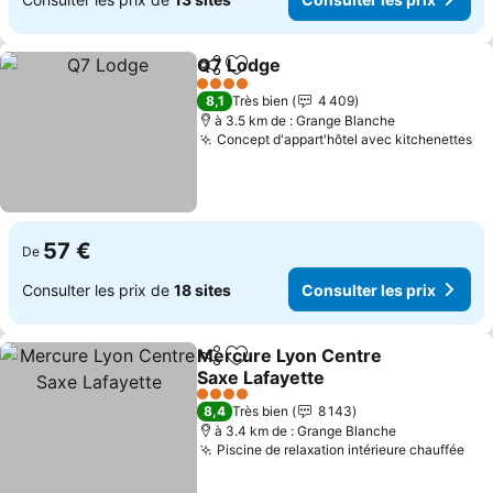
Q7 Lodge
Partager
Ajouter à mes favoris
Consulter les pri
4 Étoiles
8,1
Très bien
4 409
à 3.5 km de : Grange Blanche
Concept d'appart'hôtel avec kitchenettes
Co
57 €
De
Consulter les prix de
18 sites
Consulter les prix
Mercure Lyon Centre
Partager
Ajouter à mes favoris
Saxe Lafayette
Consulter les prix
4 Étoiles
8,4
Très bien
8 143
à 3.4 km de : Grange Blanche
Piscine de relaxation intérieure chauffée
Con