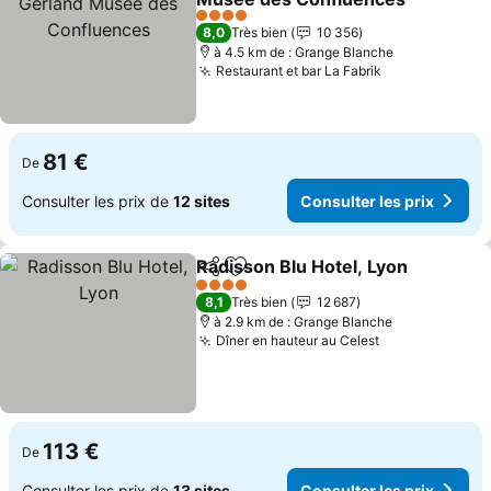
Consulter les prix
4 Étoiles
8,0
Très bien
10 356
à 4.5 km de : Grange Blanche
Restaurant et bar La Fabrik
Consulter les
81 €
De
Consulter les prix de
12 sites
Consulter les prix
Radisson Blu Hotel, Lyon
Partager
Ajouter à mes favoris
C
4 Étoiles
8,1
Très bien
12 687
à 2.9 km de : Grange Blanche
Dîner en hauteur au Celest
Consulter les
113 €
De
Consulter les prix de
13 sites
Consulter les prix