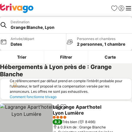
Favoris
Se con
Me
Destination
Grange Blanche, Lyon
Arrivée/départ
Personnes et chambres
Dates
2 personnes, 1 chambre
Trier
Filtrer
Carte
Hébergements à Lyon près de : Grange
Blanche
Ce référencement par défaut prend en compte l’intérêt probable pour
l’utilisateur, le tarif proposé et la compensation versée par les
annonceurs. Les offres ne sont pas exhaustives.
Comment fonctionne trivago
Lagrange Apart'hotel
Partager
Ajouter à mes favoris
Lyon Lumière
Consulter les prix
4 Étoiles
8,2
Très bien
8 466
à 0.9 km de : Grange Blanche