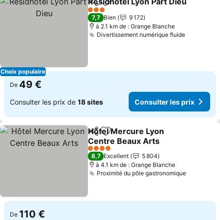
Residhotel Lyon Part Dieu
Partager
Ajouter à mes favoris
3 Étoiles
7,7
Bien
9 172
à 2.1 km de : Grange Blanche
Divertissement numérique fluide
Consulter
Choix populaire
49 €
De
Consulter les prix de
18 sites
Consulter les prix
Hôtel Mercure Lyon
Partager
Ajouter à mes favoris
Centre Beaux Arts
Consulter les prix
4 Étoiles
8,7
Excellent
5 804
à 4.1 km de : Grange Blanche
Proximité du pôle gastronomique
Consulter
110 €
De