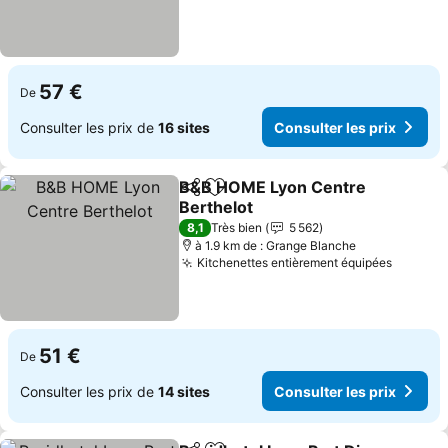
57 €
De
Consulter les prix de
16 sites
Consulter les prix
B&B HOME Lyon Centre
Partager
Ajouter à mes favoris
Berthelot
Consulter les prix
8,1
Très bien
5 562
à 1.9 km de : Grange Blanche
Kitchenettes entièrement équipées
Consult
51 €
De
Consulter les prix de
14 sites
Consulter les prix