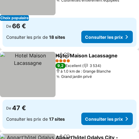
Cuisinettes entièrement équipées
Consulte
Choix populaire
66 €
De
Consulter les prix de
18 sites
Consulter les prix
Hotel Maison Lacassagne
Partager
Ajouter à mes favoris
4 Étoiles
9,2
Excellent
3 534
à 1.0 km de : Grange Blanche
Grand jardin privé
Consulter les prix
47 €
De
Consulter les prix de
17 sites
Consulter les prix
Appart'hôtel Odalys City -