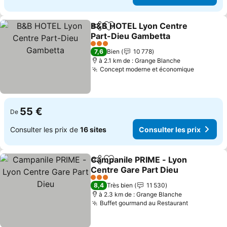
B&B HOTEL Lyon Centre
Partager
Ajouter à mes favoris
Part-Dieu Gambetta
Consulter les prix
3 Étoiles
7,6
Bien
10 778
à 2.1 km de : Grange Blanche
Concept moderne et économique
Consulte
55 €
De
Consulter les prix de
16 sites
Consulter les prix
Campanile PRIME - Lyon
Partager
Ajouter à mes favoris
Centre Gare Part Dieu
Consulter les prix
3 Étoiles
8,4
Très bien
11 530
à 2.3 km de : Grange Blanche
Buffet gourmand au Restaurant
Consulter 