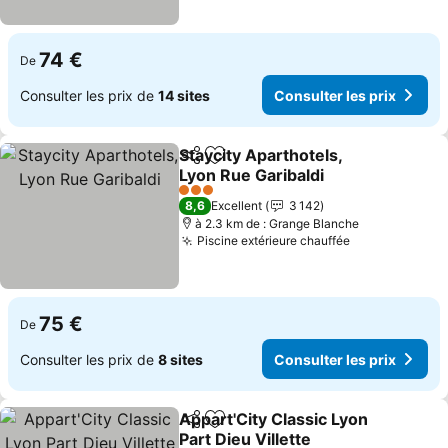
74 €
De
Consulter les prix de
14 sites
Consulter les prix
Staycity Aparthotels,
Partager
Ajouter à mes favoris
Lyon Rue Garibaldi
Consulter les prix
3 Étoiles
8,6
Excellent
3 142
à 2.3 km de : Grange Blanche
Piscine extérieure chauffée
Consulter les
75 €
De
Consulter les prix de
8 sites
Consulter les prix
Appart'City Classic Lyon
Partager
Ajouter à mes favoris
Part Dieu Villette