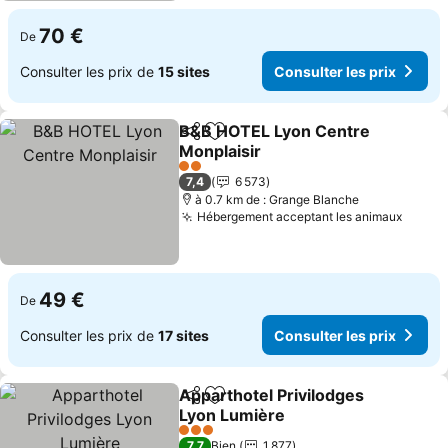
70 €
De
Consulter les prix de
15 sites
Consulter les prix
B&B HOTEL Lyon Centre
Partager
Ajouter à mes favoris
Monplaisir
Consulter les prix
2 Étoiles
7,4
6 573
à 0.7 km de : Grange Blanche
Hébergement acceptant les animaux
Consul
49 €
De
Consulter les prix de
17 sites
Consulter les prix
Apparthotel Privilodges
Partager
Ajouter à mes favoris
Lyon Lumière
Consulter les prix
3 Étoiles
7,7
Bien
1 877