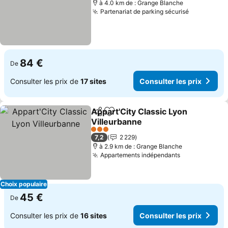
à 4.0 km de : Grange Blanche
Partenariat de parking sécurisé
Consulter 
84 €
De
Consulter les prix de
17 sites
Consulter les prix
Appart'City Classic Lyon
Partager
Ajouter à mes favoris
Villeurbanne
Consulter les prix
3 Étoiles
7,2
2 229
à 2.9 km de : Grange Blanche
Appartements indépendants
Consulter le
Choix populaire
45 €
De
Consulter les prix de
16 sites
Consulter les prix