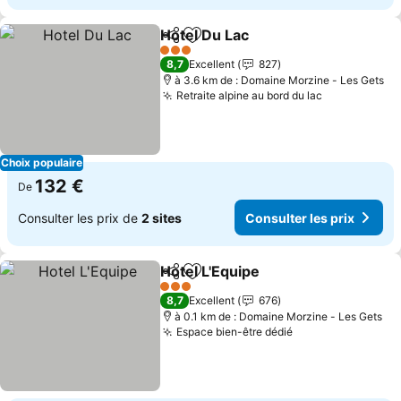
Hotel Du Lac
Partager
Ajouter à mes favoris
3 Étoiles
8,7
Excellent
827
à 3.6 km de : Domaine Morzine - Les Gets
Retraite alpine au bord du lac
Choix populaire
132 €
De
Consulter les prix de
2 sites
Consulter les prix
Hotel L'Equipe
Partager
Ajouter à mes favoris
3 Étoiles
8,7
Excellent
676
à 0.1 km de : Domaine Morzine - Les Gets
Espace bien-être dédié