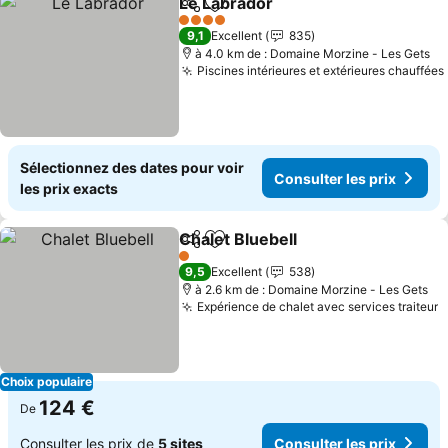
Le Labrador
Partager
Ajouter à mes favoris
4 Étoiles
9,1
Excellent
835
à 4.0 km de : Domaine Morzine - Les Gets
Piscines intérieures et extérieures chauffées
Sélectionnez des dates pour voir
Consulter les prix
les prix exacts
Chalet Bluebell
Partager
Ajouter à mes favoris
1 Étoiles
9,5
Excellent
538
à 2.6 km de : Domaine Morzine - Les Gets
Expérience de chalet avec services traiteur
Choix populaire
124 €
De
Consulter les prix de
5 sites
Consulter les prix