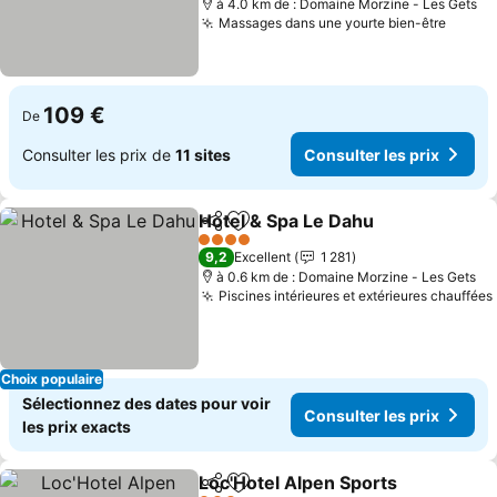
à 4.0 km de : Domaine Morzine - Les Gets
Massages dans une yourte bien-être
109 €
De
Consulter les prix de
11 sites
Consulter les prix
Hotel & Spa Le Dahu
Partager
Ajouter à mes favoris
4 Étoiles
9,2
Excellent
1 281
à 0.6 km de : Domaine Morzine - Les Gets
Piscines intérieures et extérieures chauffées
Choix populaire
Sélectionnez des dates pour voir
Consulter les prix
les prix exacts
Loc'Hotel Alpen Sports
Partager
Ajouter à mes favoris