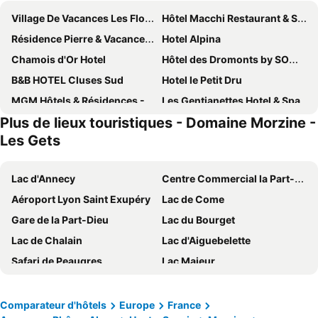
Village De Vacances Les Flocons Verts
Hôtel Macchi Restaurant & Spa
Résidence Pierre & Vacances Atria Crozats
Hotel Alpina
Chamois d'Or Hotel
Hôtel des Dromonts by SOWELL COLLECTION
B&B HOTEL Cluses Sud
Hotel le Petit Dru
MGM Hôtels & Résidences - Hôtel Les Suites d'Alexane
Les Gentianettes Hotel & Spa
Plus de lieux touristiques - Domaine Morzine -
Logis Hotel Gai Soleil
The Originals City, Hôtel du Faucigny, Cluses Ouest
Les Gets
Hôtel et Chalet Au Coin Du Feu Chilly Powder
Logis Hôtel le Relais du Mont Blanc
La Boule de Neige
Le Roitelet
Lac d'Annecy
Centre Commercial la Part-Dieu
La Ferme Du Lac
Chalet-Hôtel Neige et Roc, The Originals Relais
Aéroport Lyon Saint Exupéry
Lac de Come
Le Morillon Hôtels-Chalets de Tradition
Hôtel Les Côtes, Résidence Loisirs et Chalets
Gare de la Part-Dieu
Lac du Bourget
Fleur De Neige Châtel
Hôtel Edelweiss
Lac de Chalain
Lac d'Aiguebelette
Hotel Suisse
Hotel Du Lac
Safari de Peaugres
Lac Majeur
Loc'Hotel Alpen Sports
Hôtel National Resort & Spa
Les 7 Laux
Lac de Serre Ponçon
Hôtel Névé
Nant Morzine
Gare Lyon Perrache
Walibi Rhône-Alpes
Comparateur d'hôtels
Europe
France
Les Cornettes
Hotel Igloo