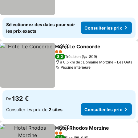
Sélectionnez des dates pour voir
Consulter les prix
les prix exacts
Hotel Le Concorde
Partager
Ajouter à mes favoris
2 Étoiles
8,2
Très bien
809
à 0.5 km de : Domaine Morzine - Les Gets
Piscine intérieure
132 €
De
Consulter les prix de
2 sites
Consulter les prix
Hotel Rhodos Morzine
Partager
Ajouter à mes favoris
2 Étoiles
7,6
Bien
915