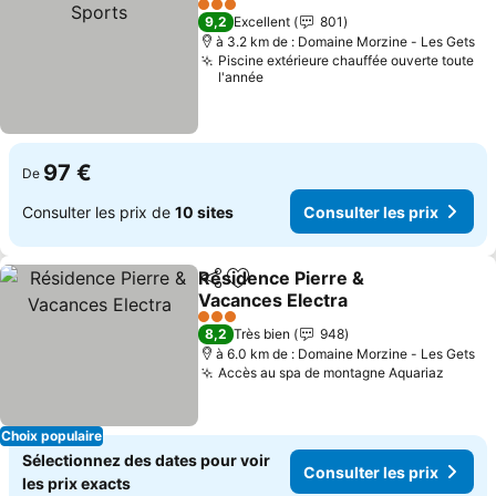
3 Étoiles
9,2
Excellent
801
à 3.2 km de : Domaine Morzine - Les Gets
Piscine extérieure chauffée ouverte toute
l'année
97 €
De
Consulter les prix de
10 sites
Consulter les prix
Résidence Pierre &
Partager
Ajouter à mes favoris
Vacances Electra
3 Étoiles
8,2
Très bien
948
à 6.0 km de : Domaine Morzine - Les Gets
Accès au spa de montagne Aquariaz
Choix populaire
Sélectionnez des dates pour voir
Consulter les prix
les prix exacts