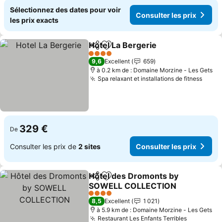
Sélectionnez des dates pour voir
Consulter les prix
les prix exacts
Hotel La Bergerie
Partager
Ajouter à mes favoris
4 Étoiles
9,6
Excellent
659
à 0.2 km de : Domaine Morzine - Les Gets
Spa relaxant et installations de fitness
329 €
De
Consulter les prix de
2 sites
Consulter les prix
Hôtel des Dromonts by
Partager
Ajouter à mes favoris
SOWELL COLLECTION
4 Étoiles
8,5
Excellent
1 021
à 5.9 km de : Domaine Morzine - Les Gets
Restaurant Les Enfants Terribles