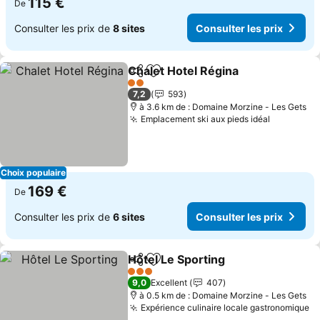
115 €
De
Consulter les prix de
8 sites
Consulter les prix
Chalet Hotel Régina
Partager
Ajouter à mes favoris
2 Étoiles
7,2
593
à 3.6 km de : Domaine Morzine - Les Gets
Emplacement ski aux pieds idéal
Choix populaire
169 €
De
Consulter les prix de
6 sites
Consulter les prix
Hôtel Le Sporting
Partager
Ajouter à mes favoris
3 Étoiles
9,0
Excellent
407
à 0.5 km de : Domaine Morzine - Les Gets
Expérience culinaire locale gastronomique