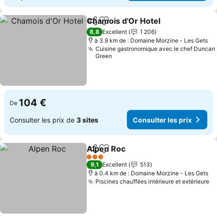
Chamois d'Or Hotel
Partager
Ajouter à mes favoris
8,8
Excellent
1 206
à 3.9 km de : Domaine Morzine - Les Gets
Cuisine gastronomique avec le chef Duncan
Green
104 €
De
Consulter les prix de
3 sites
Consulter les prix
Alpen Roc
Partager
Ajouter à mes favoris
3 Étoiles
9,1
Excellent
513
à 0.4 km de : Domaine Morzine - Les Gets
Piscines chauffées intérieure et extérieure