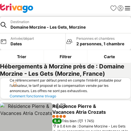
Favoris
Se con
Me
Destination
Domaine Morzine - Les Gets, Morzine
Arrivée/départ
Personnes et chambres
Dates
2 personnes, 1 chambre
Trier
Filtrer
Carte
Hébergements à Morzine près de : Domaine
Morzine - Les Gets (Morzine, France)
Ce référencement par défaut prend en compte l’intérêt probable pour
l’utilisateur, le tarif proposé et la compensation versée par les
annonceurs. Les offres ne sont pas exhaustives.
Comment fonctionne trivago
Résidence Pierre &
Partager
Ajouter à mes favoris
Vacances Atria Crozats
4 Étoiles
8,4
Très bien
1 745
à 0.6 km de : Domaine Morzine - Les Gets