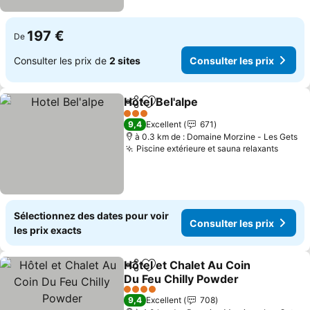
197 €
De
Consulter les prix de
2 sites
Consulter les prix
Hotel Bel'alpe
Partager
Ajouter à mes favoris
3 Étoiles
9,4
Excellent
671
à 0.3 km de : Domaine Morzine - Les Gets
Piscine extérieure et sauna relaxants
Sélectionnez des dates pour voir
Consulter les prix
les prix exacts
Hôtel et Chalet Au Coin
Partager
Ajouter à mes favoris
Du Feu Chilly Powder
4 Étoiles
9,4
Excellent
708