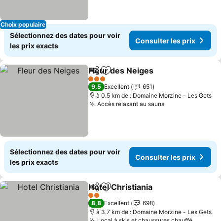
Choix populaire
Sélectionnez des dates pour voir
Consulter les prix
les prix exacts
Fleur des Neiges
Partager
Ajouter à mes favoris
3 Étoiles
9,5
Excellent
651
à 0.5 km de : Domaine Morzine - Les Gets
Accès relaxant au sauna
Sélectionnez des dates pour voir
Consulter les prix
les prix exacts
Hotel Christiania
Partager
Ajouter à mes favoris
2 Étoiles
8,8
Excellent
698
à 3.7 km de : Domaine Morzine - Les Gets
Local à skis et chaussures chauffé