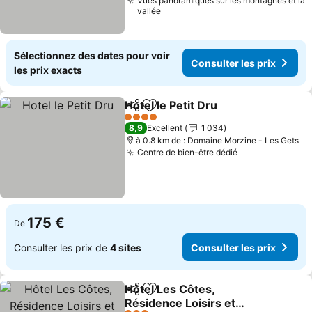
Vues panoramiques sur les montagnes et la
vallée
Sélectionnez des dates pour voir
Consulter les prix
les prix exacts
Hotel le Petit Dru
Partager
Ajouter à mes favoris
4 Étoiles
8,9
Excellent
1 034
à 0.8 km de : Domaine Morzine - Les Gets
Centre de bien-être dédié
175 €
De
Consulter les prix de
4 sites
Consulter les prix
Hôtel Les Côtes,
Partager
Ajouter à mes favoris
Résidence Loisirs et