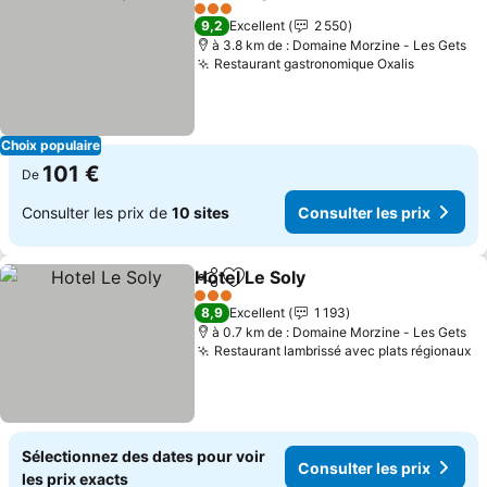
Partager
Ajouter à mes favoris
3 Étoiles
9,2
Excellent
2 550
à 3.8 km de : Domaine Morzine - Les Gets
Restaurant gastronomique Oxalis
Choix populaire
101 €
De
Consulter les prix de
10 sites
Consulter les prix
Hotel Le Soly
Partager
Ajouter à mes favoris
3 Étoiles
8,9
Excellent
1 193
à 0.7 km de : Domaine Morzine - Les Gets
Restaurant lambrissé avec plats régionaux
Sélectionnez des dates pour voir
Consulter les prix
les prix exacts