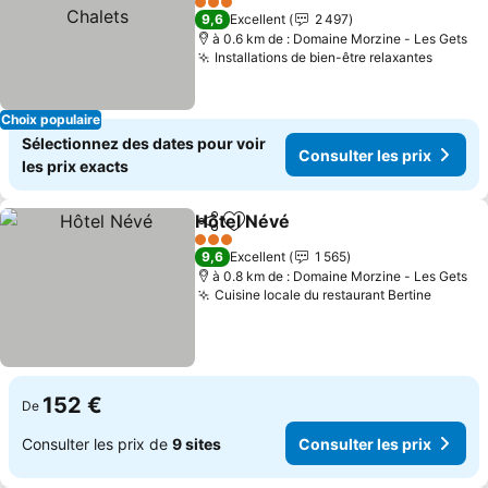
Chalets
3 Étoiles
9,6
Excellent
2 497
à 0.6 km de : Domaine Morzine - Les Gets
Installations de bien-être relaxantes
Choix populaire
Sélectionnez des dates pour voir
Consulter les prix
les prix exacts
Hôtel Névé
Partager
Ajouter à mes favoris
3 Étoiles
9,6
Excellent
1 565
à 0.8 km de : Domaine Morzine - Les Gets
Cuisine locale du restaurant Bertine
152 €
De
Consulter les prix de
9 sites
Consulter les prix