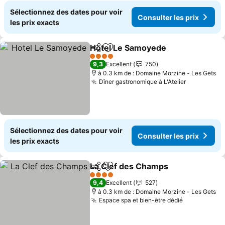
Sélectionnez des dates pour voir
Consulter les prix
les prix exacts
Hotel Le Samoyede
Partager
Ajouter à mes favoris
4 Étoiles
9,3
Excellent
750
à 0.3 km de : Domaine Morzine - Les Gets
Dîner gastronomique à L'Atelier
Sélectionnez des dates pour voir
Consulter les prix
les prix exacts
La Clef des Champs
Partager
Ajouter à mes favoris
4 Étoiles
9,4
Excellent
527
à 0.3 km de : Domaine Morzine - Les Gets
Espace spa et bien-être dédié