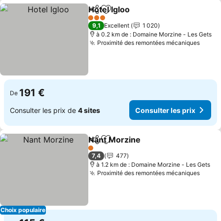
Hotel Igloo
Partager
Ajouter à mes favoris
3 Étoiles
9,1
Excellent
1 020
à 0.2 km de : Domaine Morzine - Les Gets
Proximité des remontées mécaniques
191 €
De
Consulter les prix de
4 sites
Consulter les prix
Nant Morzine
Partager
Ajouter à mes favoris
1 Étoiles
7,4
477
à 1.2 km de : Domaine Morzine - Les Gets
Proximité des remontées mécaniques
Choix populaire