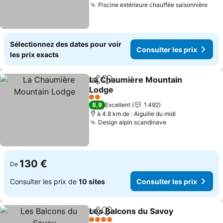
Piscine extérieure chauffée saisonnière
Sélectionnez des dates pour voir
Consulter les prix
les prix exacts
La Chaumière Mountain
Partager
Ajouter à mes favoris
Lodge
2 Étoiles
8,9
Excellent
1 492
à 4.8 km de : Aiguille du midi
Design alpin scandinave
130 €
De
Consulter les prix de
10 sites
Consulter les prix
Les Balcons du Savoy
Partager
Ajouter à mes favoris