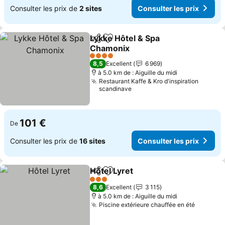
Consulter les prix de
2 sites
Consulter les prix
Lykke Hôtel & Spa
Partager
Ajouter à mes favoris
Chamonix
4 Étoiles
8,5
Excellent
6 969
à 5.0 km de : Aiguille du midi
Restaurant Kaffe & Kro d'inspiration
scandinave
101 €
De
Consulter les prix de
16 sites
Consulter les prix
Hôtel Lyret
Partager
Ajouter à mes favoris
3 Étoiles
8,6
Excellent
3 115
à 5.0 km de : Aiguille du midi
Piscine extérieure chauffée en été