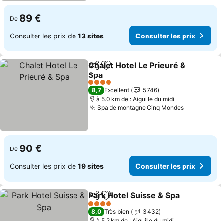
89 €
De
Consulter les prix de
13 sites
Consulter les prix
Chalet Hotel Le Prieuré &
Partager
Ajouter à mes favoris
Spa
4 Étoiles
8,7
Excellent
5 746
à 5.0 km de : Aiguille du midi
Spa de montagne Cinq Mondes
90 €
De
Consulter les prix de
19 sites
Consulter les prix
Park Hotel Suisse & Spa
Partager
Ajouter à mes favoris
4 Étoiles
8,0
Très bien
3 432
à 5.2 km de : Aiguille du midi