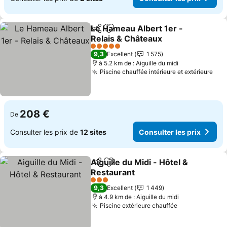
Le Hameau Albert 1er -
Partager
Ajouter à mes favoris
Relais & Châteaux
5 Étoiles
9,3
Excellent
1 575
à 5.2 km de : Aiguille du midi
Piscine chauffée intérieure et extérieure
208 €
De
Consulter les prix de
12 sites
Consulter les prix
Aiguille du Midi - Hôtel &
Partager
Ajouter à mes favoris
Restaurant
3 Étoiles
9,3
Excellent
1 449
à 4.9 km de : Aiguille du midi
Piscine extérieure chauffée