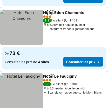
Hotel Eden Chamonix
Partager
Ajouter à mes favoris
3 Étoiles
8,8
Excellent
1 403
à 6.9 km de : Aiguille du midi
Restaurant français gastronomique
73 €
De
Consulter les prix de
4 sites
Consulter les prix
Hotel Le Faucigny
Partager
Ajouter à mes favoris
3 Étoiles
8,8
Excellent
3 302
à 5.3 km de : Aiguille du midi
Spa relaxant avec vue sur le Mont Blanc