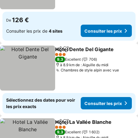
126 €
De
Consulter les prix de
4 sites
Consulter les prix
Hotel Dente Del Gigante
Partager
Ajouter à mes favoris
3 Étoiles
9,3
Excellent
706
à 8.9 km de : Aiguille du midi
Chambres de style alpin avec vue
Sélectionnez des dates pour voir
Consulter les prix
les prix exacts
Hotel La Vallée Blanche
Partager
Ajouter à mes favoris
3 Étoiles
9,3
Excellent
1 602
à 8.9 km de : Aiguille du midi