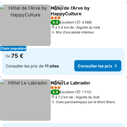
Hôtel de l'Arve by
Partager
Ajouter à mes favoris
HappyCulture
3 Étoiles
9,0
Excellent
4 568
à 5.4 km de : Aiguille du midi
Mur d'escalade intérieur
Choix populaire
75 €
De
Consulter les prix de
11 sites
Consulter les prix
Hôtel Le Labrador
Partager
Ajouter à mes favoris
3 Étoiles
8,6
Excellent
1 710
à 7.2 km de : Aiguille du midi
Vues panoramiques sur le Mont Blanc