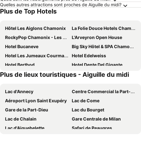
Quelles autres attractions sont proches de Aiguille du midi?
Plus de Top Hotels
Hôtel Les Aiglons Chamonix
La Folie Douce Hotels Chamonix
RockyPop Chamonix - Les Houches
L'Arveyron Open House
Hotel Bucaneve
Big Sky Hôtel & SPA Chamonix
Hotel Les Jumeaux Courmayeur
Hotel Edelweiss
Hotel Berthod
Hotel Dente Del Gigante
Plus de lieux touristiques - Aiguille du midi
Hotel La Vallée Blanche
Hotel Les Montagnards
Hotel Eden Chamonix
Alpina Eclectic Hotel
Lac d'Annecy
Centre Commercial la Part-Dieu
Hotel La Thuile Resort &amp;amp; Spa
Best Western Plus Pays du Mont Blanc
Aéroport Lyon Saint Exupéry
Lac de Come
SOWELL HOTELS Mont Blanc et SPA
Hotel Ottoz Meublé
Gare de la Part-Dieu
Lac du Bourget
Excelsior Chamonix Hôtel & Spa
PlanB - Living Saint-Gervais - 250m des Remontées Mécaniques
Lac de Chalain
Gare Centrale de Milan
Le Saint Gervais Hotel & Spa Handwritten Collection
Le Miramonti Hotel Restaurant & Wellness
Lac d'Aiguebelette
Safari de Peaugres
QC Hotel Monte Bianco
Hôtel Arbois Bettex
Lac Majeur
Les 7 Laux
Hotel Del Viale
Hotel Courmayeur