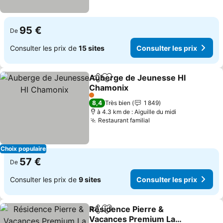
95 €
De
Consulter les prix de
15 sites
Consulter les prix
Auberge de Jeunesse HI
Partager
Ajouter à mes favoris
Chamonix
1 Étoiles
8,4
Très bien
1 849
à 4.3 km de : Aiguille du midi
Restaurant familial
Choix populaire
57 €
De
Consulter les prix de
9 sites
Consulter les prix
Résidence Pierre &
Partager
Ajouter à mes favoris
Vacances Premium La