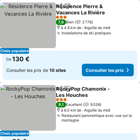
Résidence Pierre &
Partager
Ajouter à mes favoris
Vacances La Rivière
3 Étoiles
7,8
Bien
2 776
à 4.8 km de : Aiguille du midi
Installations de ski pratiques
Choix populaire
130 €
De
Consulter les prix de
10 sites
Consulter les prix
RockyPop Chamonix -
Partager
Ajouter à mes favoris
Les Houches
3 Étoiles
9,1
Excellent
9 538
à 6.0 km de : Aiguille du midi
Restaurant panoramique avec vue sur la
montagne
Choix populaire