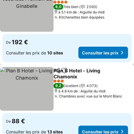
Ginabelle
4 Étoiles
8,0
Très bien
2 093
à 5.1 km de : Aiguille du midi
Kitchenettes bien équipées
192 €
De
Consulter les prix de
10 sites
Consulter les prix
Plan B Hotel - Living
Partager
Ajouter à mes favoris
Chamonix
3 Étoiles
9,2
Excellent
4 073
à 4.6 km de : Aiguille du midi
Chambres avec vue sur le Mont Blanc
88 €
De
Consulter les prix de
13 sites
Consulter les prix