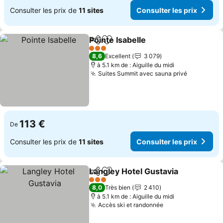
Consulter les prix de
11 sites
Consulter les prix
Pointe Isabelle
Partager
Ajouter à mes favoris
3 Étoiles
8,6
Excellent
3 079
à 5.1 km de : Aiguille du midi
Suites Summit avec sauna privé
113 €
De
Consulter les prix de
11 sites
Consulter les prix
Langley Hotel Gustavia
Partager
Ajouter à mes favoris
3 Étoiles
8,0
Très bien
2 410
à 5.1 km de : Aiguille du midi
Accès ski et randonnée