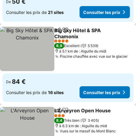
50 €
De
Consulter les prix de
21 sites
Consulter les prix
Big Sky Hôtel & SPA
Partager
Ajouter à mes favoris
Chamonix
4 Étoiles
8,9
Excellent
5 539
à 5.1 km de : Aiguille du midi
Piscine chauffée avec vue sur le glacier
84 €
De
Consulter les prix de
16 sites
Consulter les prix
L'Arveyron Open House
Partager
Ajouter à mes favoris
3 Étoiles
8,4
Très bien
3 405
à 6.3 km de : Aiguille du midi
Vues sur le massif du Mont Blanc