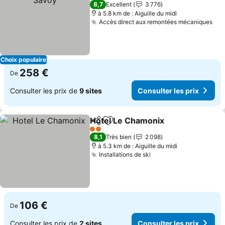
4 Étoiles
8,7
Excellent
3 776
à 5.8 km de : Aiguille du midi
Accès direct aux remontées mécaniques
Choix populaire
258 €
De
Consulter les prix de
9 sites
Consulter les prix
Hotel Le Chamonix
Partager
Ajouter à mes favoris
2 Étoiles
8,1
Très bien
2 098
à 5.3 km de : Aiguille du midi
Installations de ski
106 €
De
Consulter les prix de
2 sites
Consulter les prix