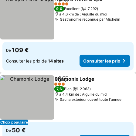
Partager
Ajouter à mes favoris
4 Étoiles
9,0
Excellent
7 292
à 4.6 km de : Aiguille du midi
Gastronomie reconnue par Michelin
109 €
De
Consulter les prix de
14 sites
Consulter les prix
Chamonix Lodge
Partager
Ajouter à mes favoris
3 Étoiles
7,6
Bien
2 063
à 4.4 km de : Aiguille du midi
Sauna exterieur ouvert toute l'annee
Choix populaire
50 €
De