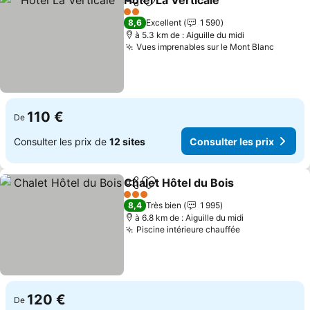
Hotel La Verticale
Partager
Ajouter à mes favoris
2 Étoiles
8,6
Excellent
1 590
à 5.3 km de : Aiguille du midi
Vues imprenables sur le Mont Blanc
110 €
De
Consulter les prix de
12 sites
Consulter les prix
Chalet Hôtel du Bois
Partager
Ajouter à mes favoris
3 Étoiles
8,4
Très bien
1 995
à 6.8 km de : Aiguille du midi
Piscine intérieure chauffée
120 €
De