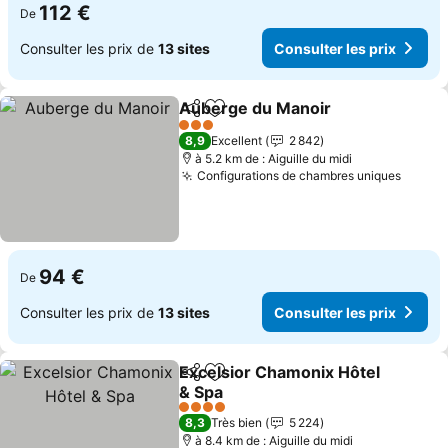
112 €
De
Consulter les prix de
13 sites
Consulter les prix
Auberge du Manoir
Partager
Ajouter à mes favoris
3 Étoiles
8,9
Excellent
2 842
à 5.2 km de : Aiguille du midi
Configurations de chambres uniques
94 €
De
Consulter les prix de
13 sites
Consulter les prix
Excelsior Chamonix Hôtel
Partager
Ajouter à mes favoris
& Spa
4 Étoiles
8,3
Très bien
5 224
à 8.4 km de : Aiguille du midi