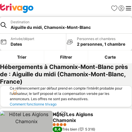
Favoris
Se con
Me
Destination
Aiguille du midi, Chamonix-Mont-Blanc
Arrivée/départ
Personnes et chambres
Dates
2 personnes, 1 chambre
Trier
Filtrer
Carte
Hébergements à Chamonix-Mont-Blanc près
de : Aiguille du midi (Chamonix-Mont-Blanc,
France)
Ce référencement par défaut prend en compte l’intérêt probable pour
l’utilisateur, le tarif proposé et la compensation versée par les
annonceurs. Les offres ne sont pas exhaustives.
Comment fonctionne trivago
Hôtel Les Aiglons
Partager
Ajouter à mes favoris
Chamonix
4 Étoiles
8,4
Très bien
5 316