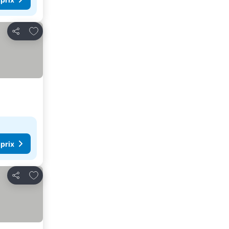
Ajouter à mes favoris
Partager
 prix
Ajouter à mes favoris
Partager