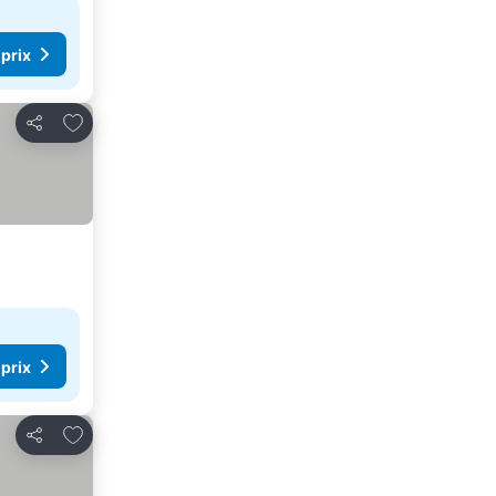
 prix
Ajouter à mes favoris
Partager
 prix
Ajouter à mes favoris
Partager