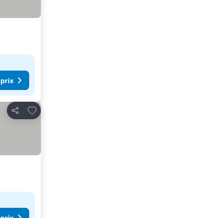
 prix
Ajouter à mes favoris
Partager
 prix