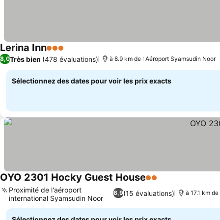
Lerina Inn
3 Étoiles
Très bien
(478 évaluations)
8,0
à 8.9 km de : Aéroport Syamsudin Noor
Sélectionnez des dates pour voir les prix exacts
OYO 2301 Hocky Guest House
2 Étoiles
Proximité de l'aéroport
(15 évaluations)
6,9
à 17.1 km de
international Syamsudin Noor
Sélectionnez des dates pour voir les prix exacts