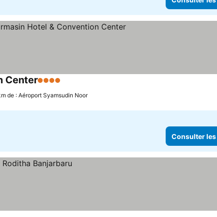
n Center
4 Étoiles
km de : Aéroport Syamsudin Noor
Consulter les