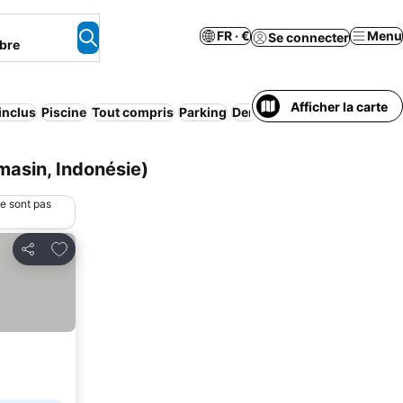
FR · €
Menu
Se connecter
bre
Afficher la carte
 inclus
Piscine
Tout compris
Parking
Demi-pension
Pension com
asin, Indonésie)
ne sont pas
Ajouter à mes favoris
Partager