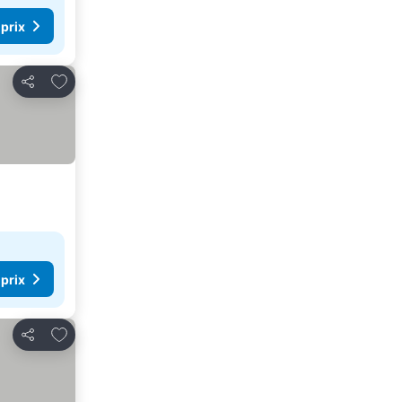
 prix
Ajouter à mes favoris
Partager
 prix
Ajouter à mes favoris
Partager