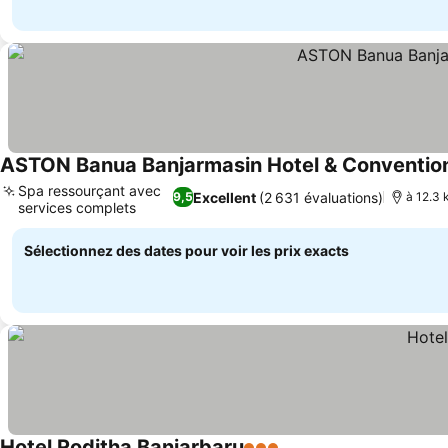
ASTON Banua Banjarmasin Hotel & Conventio
Spa ressourçant avec
Excellent
(2 631 évaluations)
9,5
à 12.3 
services complets
Sélectionnez des dates pour voir les prix exacts
Hotel Roditha Banjarbaru