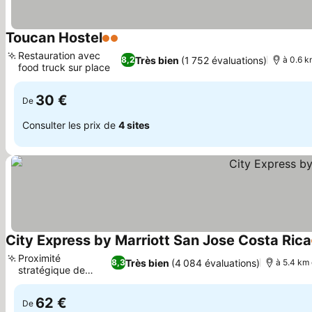
Toucan Hostel
2 Étoiles
Consulter les prix
Restauration avec
Très bien
(1 752 évaluations)
8,2
à 0.6 k
food truck sur place
Consulter les prix
30 €
De
Consulter les prix de
4 sites
City Express by Marriott San Jose Costa Rica
Proximité
Très bien
(4 084 évaluations)
8,3
à 5.4 km 
stratégique de
Consulter les prix
l'aéroport
62 €
De