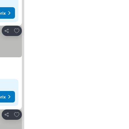
rix
Ajouter à mes favoris
Partager
rix
Ajouter à mes favoris
Partager