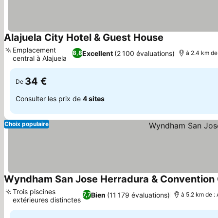
Alajuela City Hotel & Guest House
Consulter les p
Emplacement
Excellent
(2 100 évaluations)
8,8
à 2.4 km de
central à Alajuela
Consulter les prix
34 €
De
Consulter les prix de
4 sites
Choix populaire
Wyndham San Jose Herradura & Convention 
Trois piscines
Bien
(11 179 évaluations)
7,7
à 5.2 km de :
extérieures distinctes
Consulter les prix