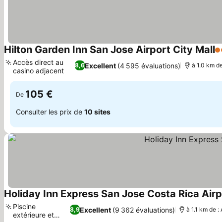
Hilton Garden Inn San Jose Airport City Mall
3 
Accès direct au
Excellent
(4 595 évaluations)
8,6
à 1.0 km d
casino adjacent
Consulter les prix
105 €
De
Consulter les prix de
10 sites
Holiday Inn Express San Jose Costa Rica Airp
Piscine
Excellent
(9 362 évaluations)
8,9
à 1.1 km de 
extérieure et