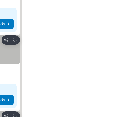
rix
Ajouter à mes favoris
Partager
rix
Ajouter à mes favoris