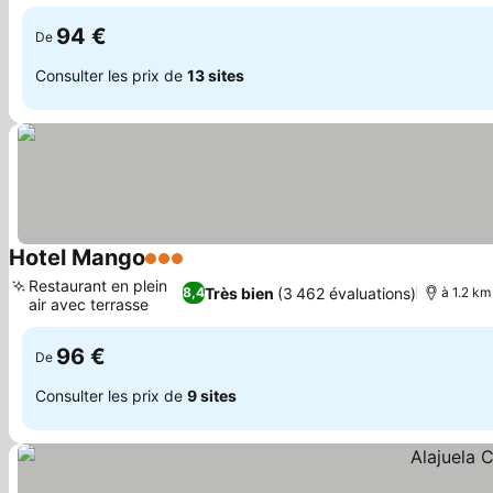
Consulter les prix
terrasse
94 €
De
Consulter les prix de
13 sites
Hotel Mango
3 Étoiles
Consulter les prix
Restaurant en plein
Très bien
(3 462 évaluations)
8,4
à 1.2 km
air avec terrasse
Consulter les prix
96 €
De
Consulter les prix de
9 sites