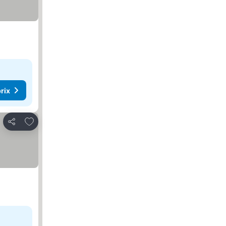
rix
Ajouter à mes favoris
Partager