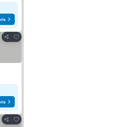
rix
Ajouter à mes favoris
Partager
rix
Ajouter à mes favoris
Partager