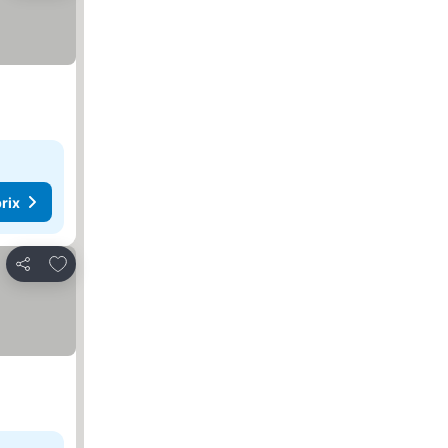
rix
Ajouter à mes favoris
Partager