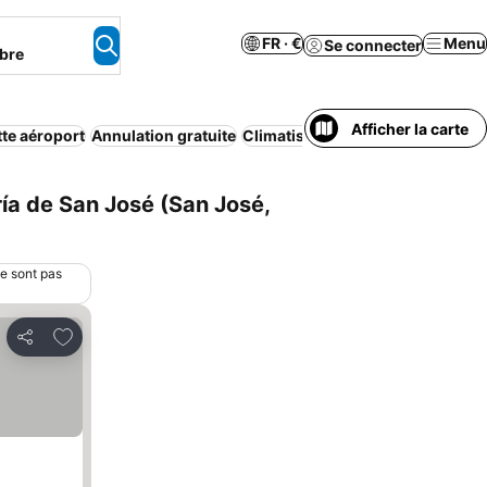
FR · €
Menu
Se connecter
bre
Afficher la carte
te aéroport
Annulation gratuite
Climatisation
Appart’hôtel
Park
ía de San José (San José,
ne sont pas
Ajouter à mes favoris
Partager