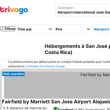
Destination
Filtres
Trier par
Prix
Aéroport 
Hébergements à San José pr
Costa Rica)
Ce référencement par défaut prend en compte l’intérêt probable pour l’utili
exhaustives.
Comment fonctionne trivago
Choix populaire
Fairfield by Marriott San Jose Airport Alajuel
À distance de marche du
Excellent
(4 961 évaluations)
8,9