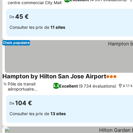
centre commercial City Mall
Consulter les prix
45 €
De
Consulter les prix de
11 sites
Choix populaire
Hampton by Hilton San Jose Airport
3 Étoiles
Consul
Pôle de transit
Excellent
(9 734 évaluations)
8,8
à 1.1 
aéroportuaire
Consulter les prix
stratégique
104 €
De
Consulter les prix de
13 sites