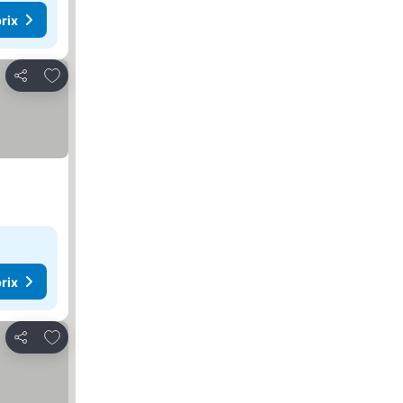
rix
Ajouter à mes favoris
Partager
rix
Ajouter à mes favoris
Partager