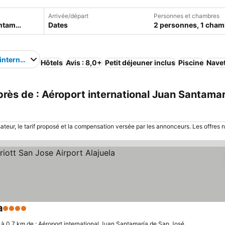
Arrivée/départ
Personnes et chambres
Dates
2 personnes, 1 cham
international Juan Santamaría de San José
Hôtels
Avis : 8,0+
Petit déjeuner inclus
Piscine
Navet
ès de : Aéroport international Juan Santamar
sateur, le tarif proposé et la compensation versée par les annonceurs. Les offres 
a
4 Étoiles
Consulter les prix
à 0.7 km de : Aéroport international Juan Santamaría de San José