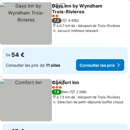
Days Inn by Wyndham
Partager
Ajouter à mes favoris
Trois-Rivieres
2 Étoiles
7,2
4 495
à 6.7 km de : Aéroport de Trois-Rivières
Jacuzzi intérieur relaxant
54 €
De
Consulter les prix de
11 sites
Consulter les prix
Comfort Inn
Partager
Ajouter à mes favoris
3 Étoiles
7,9
Bien
2 366
à 7.3 km de : Aéroport de Trois-Rivières
Sélection de petit-déjeuner buffet chaud