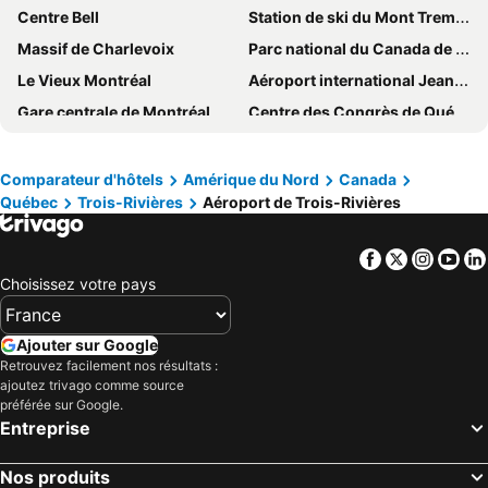
Centre Bell
Station de ski du Mont Tremblant
Hotel Motel Penn-Mass
La Porte de La Mauricie
Massif de Charlevoix
Parc national du Canada de la Mauricie
Rodeway Inn & Conference Centre
Le Vieux Montréal
Aéroport international Jean-Lesage de Québec
Gare centrale de Montréal
Centre des Congrès de Québec
Vieux-Port
Parc Jean-Drapeau
Parc Oméga
Historic District of Old Quebec
Comparateur d'hôtels
Amérique du Nord
Canada
Québec
Trois-Rivières
Aéroport de Trois-Rivières
Centre-ville de Montréal
Palais des Congrès de Montreal
Quartier Petit Champlain
Parc du Mont Royal
Facebook
Twitter
Insta
Yo
Aquarium du Québec
Marché Jean Talon
Choisissez votre pays
Parc des Chutes de la petite rivière Bostonnais
La Chute-Montmorency
Le Village
Parc La Fontaine
Ajouter sur Google
Fairmont Golf le Château Montebello
Sainte Anne de Beaupré
Retrouvez facilement nos résultats :
ajoutez trivago comme source
Mont Saint-Sauveur
Mont-Sainte-Anne
préférée sur Google.
Entreprise
Parc national de la Jacques-Cartier
Parc national du Mont-Mégantic
Zoo de Granby
Marché du Vieux-Port
Nos produits