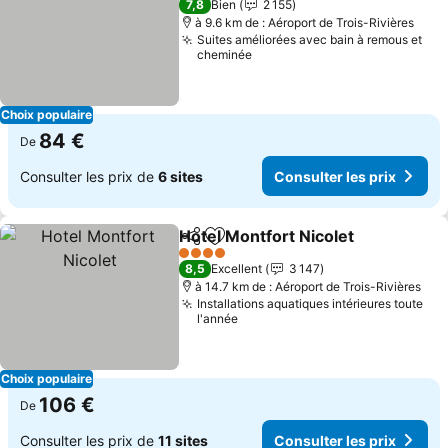
7,8
Bien
2 155
à 9.6 km de : Aéroport de Trois-Rivières
Suites améliorées avec bain à remous et
cheminée
Choix populaire
84 €
De
Consulter les prix de
6 sites
Consulter les prix
Hotel Montfort Nicolet
Partager
Ajouter à mes favoris
4 Étoiles
8,5
Excellent
3 147
à 14.7 km de : Aéroport de Trois-Rivières
Installations aquatiques intérieures toute
l'année
Choix populaire
106 €
De
Consulter les prix de
11 sites
Consulter les prix