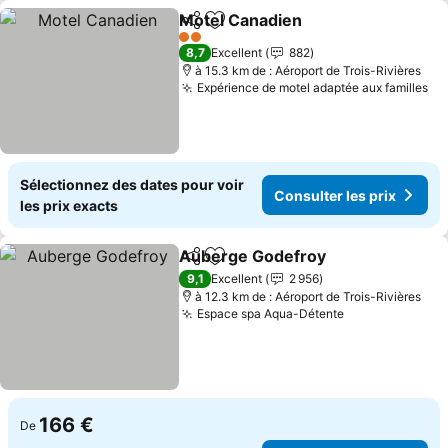
Motel Canadien
Partager
Ajouter à mes favoris
2 Étoiles
8,7
Excellent
882
à 15.3 km de : Aéroport de Trois-Rivières
Expérience de motel adaptée aux familles
Sélectionnez des dates pour voir
Consulter les prix
les prix exacts
Auberge Godefroy
Partager
Ajouter à mes favoris
9,1
Excellent
2 956
à 12.3 km de : Aéroport de Trois-Rivières
Espace spa Aqua-Détente
166 €
De