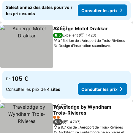
Sélectionnez des dates pour voir
Consulter les prix
les prix exacts
Auberge Motel Drakkar
Partager
Ajouter à mes favoris
8,5
Excellent
1 423
à 15.4 km de : Aéroport de Trois-Rivières
Design d'inspiration scandinave
105 €
De
Consulter les prix de
4 sites
Consulter les prix
Travelodge by Wyndham
Partager
Ajouter à mes favoris
Trois-Rivieres
2 Étoiles
5,6
4 707
à 9.7 km de : Aéroport de Trois-Rivières
Architecture contemporaine en pierre et