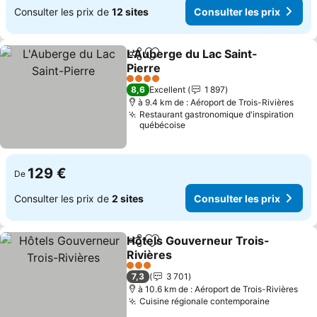
Consulter les prix de
12 sites
Consulter les prix
L'Auberge du Lac Saint-
Partager
Ajouter à mes favoris
Pierre
4 Étoiles
8,6
Excellent
1 897
à 9.4 km de : Aéroport de Trois-Rivières
Restaurant gastronomique d'inspiration
québécoise
129 €
De
Consulter les prix de
2 sites
Consulter les prix
Hôtels Gouverneur Trois-
Partager
Ajouter à mes favoris
Rivières
3 Étoiles
7,3
3 701
à 10.6 km de : Aéroport de Trois-Rivières
Cuisine régionale contemporaine