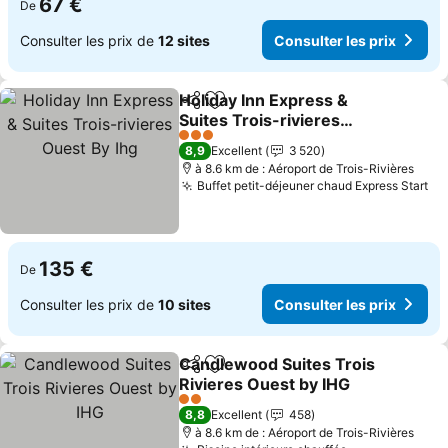
67 €
De
Consulter les prix de
12 sites
Consulter les prix
Holiday Inn Express &
Partager
Ajouter à mes favoris
Suites Trois-rivieres
Ouest By Ihg
3 Étoiles
8,9
Excellent
3 520
à 8.6 km de : Aéroport de Trois-Rivières
Buffet petit-déjeuner chaud Express Start
135 €
De
Consulter les prix de
10 sites
Consulter les prix
Candlewood Suites Trois
Partager
Ajouter à mes favoris
Rivieres Ouest by IHG
2 Étoiles
8,8
Excellent
458
à 8.6 km de : Aéroport de Trois-Rivières