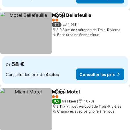
Motel Bellefeuille
Partager
Ajouter à mes favoris
2 Étoiles
7,1
1 961
à 9.8 km de : Aéroport de Trois-Rivières
Base urbaine économique
58 €
De
Consulter les prix de
4 sites
Consulter les prix
Miami Motel
Partager
Ajouter à mes favoris
2 Étoiles
8,2
Très bien
1 073
à 11.7 km de : Aéroport de Trois-Rivières
Chambres avec baignoire à remous