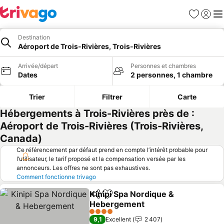
Favoris
Se con
Me
Destination
Aéroport de Trois-Rivières, Trois-Rivières
Arrivée/départ
Personnes et chambres
Dates
2 personnes, 1 chambre
Trier
Filtrer
Carte
Hébergements à Trois-Rivières près de :
Aéroport de Trois-Rivières (Trois-Rivières,
Canada)
Ce référencement par défaut prend en compte l’intérêt probable pour
l’utilisateur, le tarif proposé et la compensation versée par les
annonceurs. Les offres ne sont pas exhaustives.
Comment fonctionne trivago
Kinipi Spa Nordique &
Partager
Ajouter à mes favoris
Hebergement
4 Étoiles
9,1
Excellent
2 407