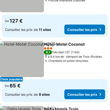
Piscine intérieure chauffée
127 €
De
Consulter les prix de
11 sites
Consulter les prix
Hotel-Motel Coconut
Partager
Ajouter à mes favoris
3 Étoiles
8,1
Très bien
2 140
à 9.4 km de : Aéroport de Trois-Rivières
Chambres et suites rénovées
Choix populaire
65 €
De
Consulter les prix de
9 sites
Consulter les prix
Delta Hotels Trois