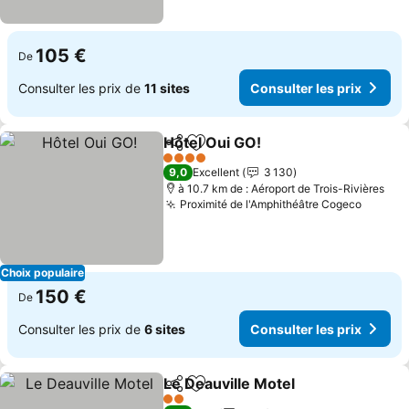
105 €
De
Consulter les prix de
11 sites
Consulter les prix
Hôtel Oui GO!
Partager
Ajouter à mes favoris
4 Étoiles
9,0
Excellent
3 130
à 10.7 km de : Aéroport de Trois-Rivières
Proximité de l'Amphithéâtre Cogeco
Choix populaire
150 €
De
Consulter les prix de
6 sites
Consulter les prix
Le Deauville Motel
Partager
Ajouter à mes favoris
2 Étoiles