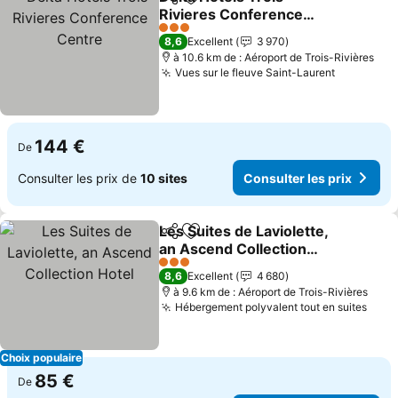
Partager
Ajouter à mes favoris
Rivieres Conference
Centre
3 Étoiles
8,6
Excellent
3 970
à 10.6 km de : Aéroport de Trois-Rivières
Vues sur le fleuve Saint-Laurent
144 €
De
Consulter les prix de
10 sites
Consulter les prix
Les Suites de Laviolette,
Partager
Ajouter à mes favoris
an Ascend Collection
Hotel
3 Étoiles
8,6
Excellent
4 680
à 9.6 km de : Aéroport de Trois-Rivières
Hébergement polyvalent tout en suites
Choix populaire
85 €
De