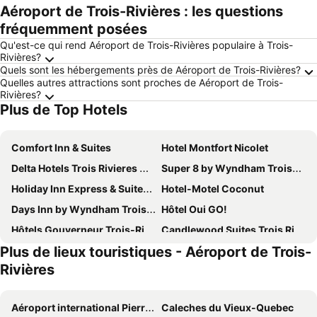
Aéroport de Trois-Rivières : les questions
fréquemment posées
Qu'est-ce qui rend Aéroport de Trois-Rivières populaire à Trois-
Rivières?
Quels sont les hébergements près de Aéroport de Trois-Rivières?
Quelles autres attractions sont proches de Aéroport de Trois-
Rivières?
Plus de Top Hotels
Comfort Inn & Suites
Hotel Montfort Nicolet
Delta Hotels Trois Rivieres Conference Centre
Super 8 by Wyndham Trois-Rivieres
Holiday Inn Express & Suites Trois-rivieres Ouest By Ihg
Hotel-Motel Coconut
Days Inn by Wyndham Trois-Rivieres
Hôtel Oui GO!
Hôtels Gouverneur Trois-Rivières
Candlewood Suites Trois Rivieres Ouest by IHG
Plus de lieux touristiques - Aéroport de Trois-
Les Suites de Laviolette, an Ascend Collection Hotel
Comfort Inn
Rivières
Complexe Hotelier Le 55
Hotels Hébert
L'Auberge du Lac Saint-Pierre
Manoir Becancourt
Aéroport international Pierre-Elliott-Trudeau de Montréal
Caleches du Vieux-Quebec
Yamachiche P.Q.
Travelodge by Wyndham Trois-Rivieres