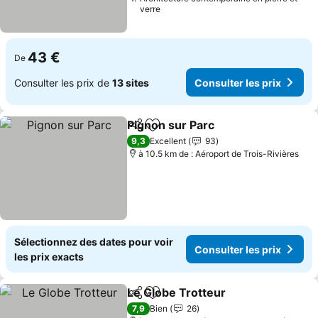
verre
43 €
De
Consulter les prix de
13 sites
Consulter les prix
Pignon sur Parc
Partager
Ajouter à mes favoris
9,3
Excellent
93
à 10.5 km de : Aéroport de Trois-Rivières
Sélectionnez des dates pour voir
Consulter les prix
les prix exacts
Le Globe Trotteur
Partager
Ajouter à mes favoris
7,9
Bien
26