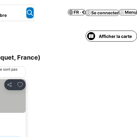
FR · €
Menu
Se connecter
bre
Afficher la carte
quet, France)
ne sont pas
Ajouter à mes favoris
Partager