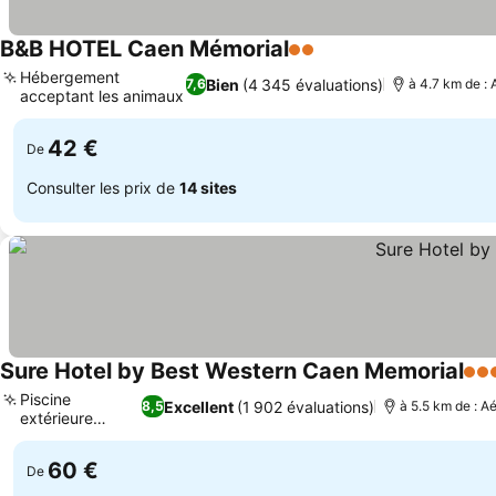
B&B HOTEL Caen Mémorial
2 Étoiles
Consulter les prix
Hébergement
Bien
(4 345 évaluations)
7,6
à 4.7 km de :
acceptant les animaux
Consulter les prix
42 €
De
Consulter les prix de
14 sites
Sure Hotel by Best Western Caen Memorial
3 Ét
Piscine
Excellent
(1 902 évaluations)
8,5
à 5.5 km de : A
extérieure
Consulter les prix
chauffée
60 €
De