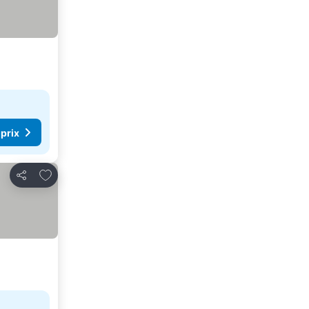
 prix
Ajouter à mes favoris
Partager