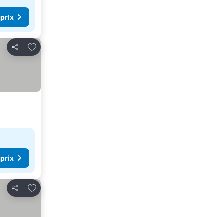
 prix
Ajouter à mes favoris
Partager
 prix
Ajouter à mes favoris
Partager