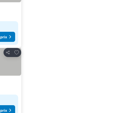
 prix
Ajouter à mes favoris
Partager
 prix