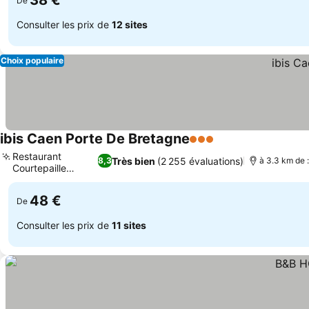
38 €
De
Consulter les prix de
12 sites
Choix populaire
ibis Caen Porte De Bretagne
3 Étoiles
Consulter les prix
Restaurant
Très bien
(2 255 évaluations)
8,3
à 3.3 km de 
Courtepaille
Consulter les prix
intégré
48 €
De
Consulter les prix de
11 sites