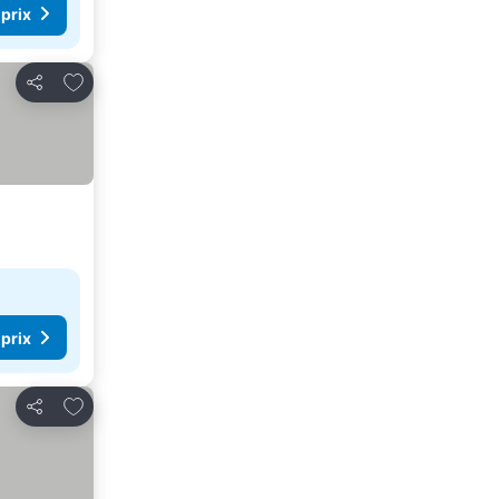
 prix
Ajouter à mes favoris
Partager
 prix
Ajouter à mes favoris
Partager