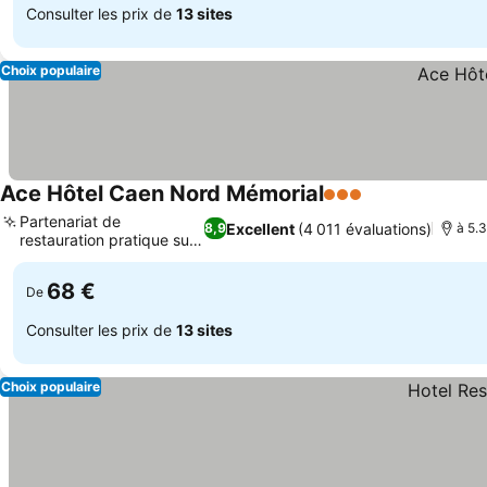
Consulter les prix de
13 sites
Choix populaire
Ace Hôtel Caen Nord Mémorial
3 Étoiles
Consulter les p
Partenariat de
Excellent
(4 011 évaluations)
8,9
à 5.
restauration pratique sur
Consulter les prix
place
68 €
De
Consulter les prix de
13 sites
Choix populaire