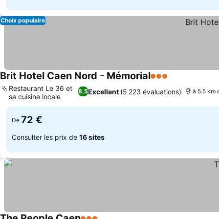
Choix populaire
Brit Hotel Caen Nord - Mémorial
3 Étoiles
Consulter les
Restaurant Le 36 et
Excellent
(5 223 évaluations)
8,5
à 5.5 km 
sa cuisine locale
Consulter les prix
72 €
De
Consulter les prix de
16 sites
The People Caen