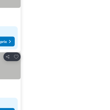
 prix
Ajouter à mes favoris
Partager