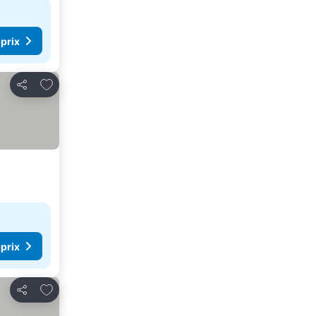
 prix
Ajouter à mes favoris
Partager
 prix
Ajouter à mes favoris
Partager