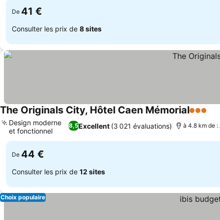
41 €
De
Consulter les prix de
8 sites
The Originals City, Hôtel Caen Mémorial
3 Étoile
Con
Design moderne
Excellent
(3 021 évaluations)
8,5
à 4.8 km de :
et fonctionnel
Consulter les prix
44 €
De
Consulter les prix de
12 sites
Choix populaire