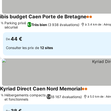
ibis budget Caen Porte de Bretagne
2 Étoiles
Consulter
Parking privé
Très bien
(3 938 évaluations)
8,1
à 3.4 km de : Aéro
sécurisé
Consulter les prix
44 €
De
Consulter les prix de
12 sites
Kyriad Direct Caen Nord Memorial
2 Étoiles
Consulter le
Hébergements compacts
(6 167 évaluations)
7,4
à 5.0 km de : Aé
et fonctionnels
Consulter les prix