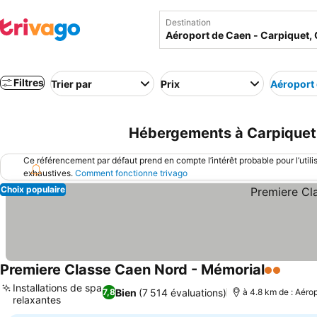
Destination
Filtres
Trier par
Prix
Aéroport 
Hébergements à Carpiquet p
Ce référencement par défaut prend en compte l’intérêt probable pour l’utili
exhaustives.
Comment fonctionne trivago
Choix populaire
Premiere Classe Caen Nord - Mémorial
2 Étoiles
Consul
Installations de spa
Bien
(7 514 évaluations)
7,8
à 4.8 km de : Aéro
relaxantes
Consulter les prix