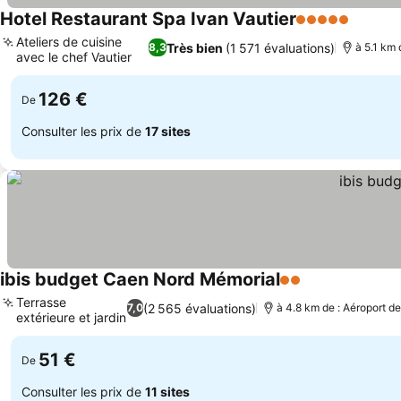
Hotel Restaurant Spa Ivan Vautier
5 Étoiles
Consult
Ateliers de cuisine
Très bien
(1 571 évaluations)
8,3
à 5.1 km 
avec le chef Vautier
Consulter les prix
126 €
De
Consulter les prix de
17 sites
ibis budget Caen Nord Mémorial
2 Étoiles
Consulter les 
Terrasse
(2 565 évaluations)
7,0
à 4.8 km de : Aéroport d
extérieure et jardin
Consulter les prix
51 €
De
Consulter les prix de
11 sites